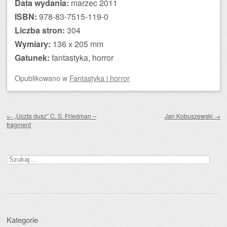
Data wydania:
marzec 2011
ISBN:
978-83-7515-119-0
Liczba stron:
304
Wymiary:
136 x 205 mm
Gatunek:
fantastyka, horror
Opublikowano
w
Fantastyka i horror
Zobacz wpisy
←
„Uczta dusz” C. S. Friedman –
Jan Kobuszewski
→
fragment
Szukaj:
Kategorie