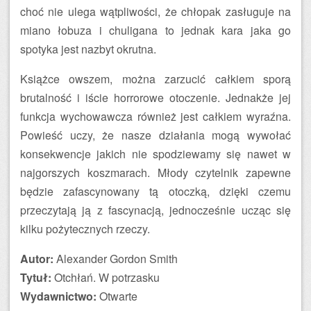
choć nie ulega wątpliwości, że chłopak zasługuje na
miano łobuza i chuligana to jednak kara jaka go
spotyka jest nazbyt okrutna.
Książce owszem, można zarzucić całkiem sporą
brutalność i iście horrorowe otoczenie. Jednakże jej
funkcja wychowawcza również jest całkiem wyraźna.
Powieść uczy, że nasze działania mogą wywołać
konsekwencje jakich nie spodziewamy się nawet w
najgorszych koszmarach. Młody czytelnik zapewne
będzie zafascynowany tą otoczką, dzięki czemu
przeczytają ją z fascynacją, jednocześnie ucząc się
kilku pożytecznych rzeczy.
Autor:
Alexander Gordon Smith
Tytuł:
Otchłań. W potrzasku
Wydawnictwo:
Otwarte