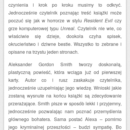
czynienia i krok po kroku musimy to odkryć.
Jednocześnie czytelnik poznając treść książki może
poczuć się jak w horrorze w stylu
Resident Evil
czy
grze komputerowej typu
Unreal
. Czytelnik nie wie, co
właściwie się dzieje, dookoła czyha spisek,
okrucieństwo i dziwne bestie. Wszystko to zebrane i
opisane na trzystu jeden stronach.
Aleksander Gordon Smith tworzy doskonałą,
plastyczną powieść, która wciąga już od pierwszej
karty. Autor co i rusz zaskakuje czytelnika,
jednocześnie uzupełniając jego wiedzę. Wnioski jakie
zostaną wysnute na końcu książki są zdecydowanie
przerażające. Smith pisze w sposób lekki i przyjemny,
jednocześnie pozwalając nam poznać przemyślenia
głównego bohatera. Sama postać Alexa – pomimo
jego kryminalnej przeszłości – budzi sympatię. Bo