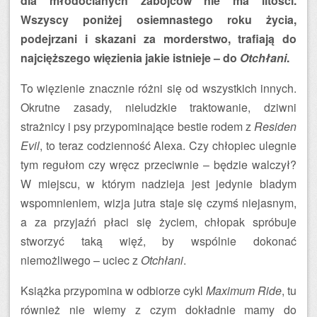
dla młodocianych zabójców nie ma litości.
Wszyscy poniżej osiemnastego roku życia,
podejrzani i skazani za morderstwo, trafiają do
najcięższego więzienia jakie istnieje – do
Otchłani
.
To więzienie znacznie różni się od wszystkich innych.
Okrutne zasady, nieludzkie traktowanie, dziwni
strażnicy i psy przypominające bestie rodem z
Residen
Evil
, to teraz codzienność Alexa. Czy chłopiec ulegnie
tym regułom czy wręcz przeciwnie – będzie walczył?
W miejscu, w którym nadzieja jest jedynie bladym
wspomnieniem, wizja jutra staje się czymś niejasnym,
a za przyjaźń płaci się życiem, chłopak spróbuje
stworzyć taką więź, by wspólnie dokonać
niemożliwego – uciec z
Otchłani
.
Książka przypomina w odbiorze cykl
Maximum Ride
, tu
również nie wiemy z czym dokładnie mamy do