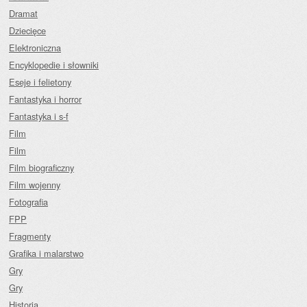
Dramat
Dziecięce
Elektroniczna
Encyklopedie i słowniki
Eseje i felietony
Fantastyka i horror
Fantastyka i s-f
Film
Film
Film biograficzny
Film wojenny
Fotografia
FPP
Fragmenty
Grafika i malarstwo
Gry
Gry
Historia