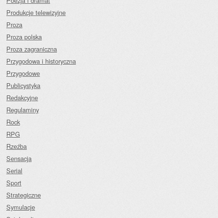
Poezja i dramat
Produkcje telewizyjne
Proza
Proza polska
Proza zagraniczna
Przygodowa i historyczna
Przygodowe
Publicystyka
Redakcyjne
Regulaminy
Rock
RPG
Rzeźba
Sensacja
Serial
Sport
Strategiczne
Symulacje