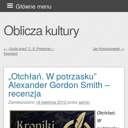
Przejdź
Główne menu
do
treści
Oblicza kultury
←
„Uczta dusz” C. S. Friedman –
Jan Kobuszewski
→
fragment
Zobacz wpisy
„Otchłań. W potrzasku”
Alexander Gordon Smith –
recenzja
Zamieszczono
18 kwietnia 2012
przez
admin
Otchłań.
W