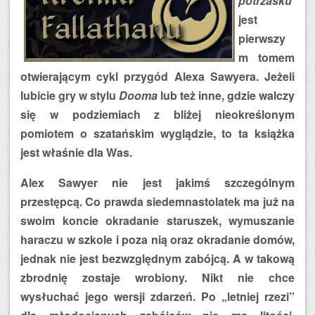
potrzasku
jest
pierwszy
m tomem
otwierającym cykl przygód Alexa Sawyera. Jeżeli
lubicie gry w stylu
Dooma
lub też inne, gdzie walczy
się w podziemiach z bliżej nieokreślonym
pomiotem o szatańskim wyglądzie, to ta książka
jest właśnie dla Was.
Alex Sawyer nie jest jakimś szczególnym
przestępcą. Co prawda siedemnastolatek ma już na
swoim koncie okradanie staruszek, wymuszanie
haraczu w szkole i poza nią oraz okradanie domów,
jednak nie jest bezwzględnym zabójcą. A w takową
zbrodnię zostaje wrobiony. Nikt nie chce
wysłuchać jego wersji zdarzeń. Po „letniej rzezi”