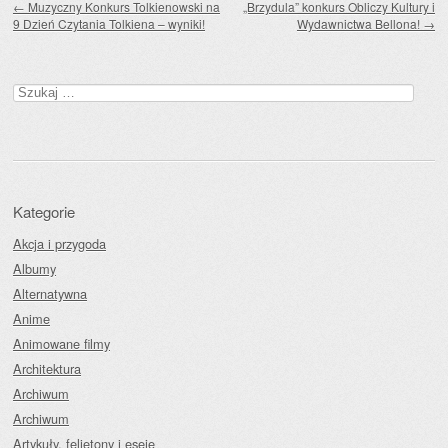
←
Muzyczny Konkurs Tolkienowski na
„Brzydula” konkurs Obliczy Kultury i
9 Dzień Czytania Tolkiena – wyniki!
Wydawnictwa Bellona!
→
Szukaj:
Kategorie
Akcja i przygoda
Albumy
Alternatywna
Anime
Animowane filmy
Architektura
Archiwum
Archiwum
Artykuły, felietony i eseje