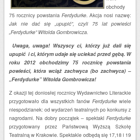
obchody
75 rocznicy powstania
Ferdydurke
. Akcja nosi nazwę:
Jak nie dać się „upupić”, czyli 75 lat powieści
„Ferdydurke” Witolda Gombrowicza.
Uwaga, uwaga! Wszyscy ci, którzy już dali się
upupić i ci, którym udaje się uciekać przed gębą. W
roku 2012 obchodzimy 75 rocznicę powstania
powieści, która wciąż zachwyca (bo zachwyca) –
„Ferdydurke” Witolda Gombrowicza!
Z okazji tej doniosłej rocznicy Wydawnictwo Literackie
przygotowało dla wszystkich fanów
Ferdydurke
wiele
niespodzianek: od wydarzeń teatralnych po konkursy z
nagrodami. Na dobry początek – spektakl
Ferdydurke
przygotowany przez Państwową Wyższą Szkołę
Teatralną w Krakowie. Spektakle odbędą się 17,18 i 19