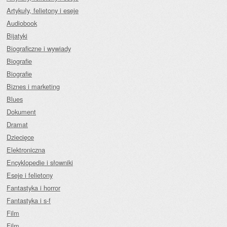
Artykuły, felietony i eseje
Audiobook
Bijatyki
Biograficzne i wywiady
Biografie
Biografie
Biznes i marketing
Blues
Dokument
Dramat
Dziecięce
Elektroniczna
Encyklopedie i słowniki
Eseje i felietony
Fantastyka i horror
Fantastyka i s-f
Film
Film