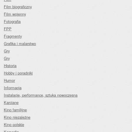
Film biograficzny
Film wojenny
Fotografia
FPP
Fragmenty
Grafika i malarstwo
Gry
Gry
Historia
Hobby i poradniki
Humor
Informacja
Instalacje, performance, sztuka nowoczesna
Karciane
Kino familijne
Kino niezależne
Kino polskie
Komedia