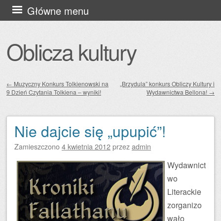
Przejdź
Główne menu
do
treści
Oblicza kultury
←
Muzyczny Konkurs Tolkienowski na
„Brzydula” konkurs Obliczy Kultury i
9 Dzień Czytania Tolkiena – wyniki!
Wydawnictwa Bellona!
→
Zobacz wpisy
Nie dajcie się „upupić”!
Zamieszczono
4 kwietnia 2012
przez
admin
Wydawnict
wo
Literackie
zorganizo
wało