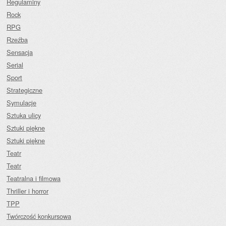
Regulaminy
Rock
RPG
Rzeźba
Sensacja
Serial
Sport
Strategiczne
Symulacje
Sztuka ulicy
Sztuki piękne
Sztuki piękne
Teatr
Teatr
Teatralna i filmowa
Thriller i horror
TPP
Twórczość konkursowa