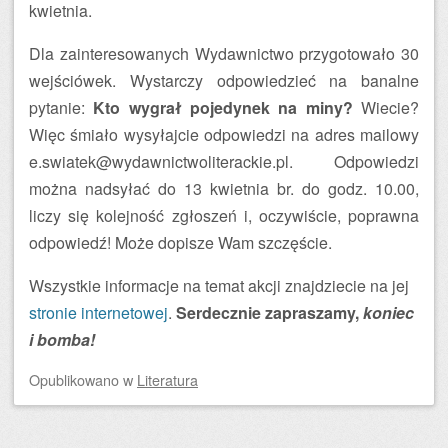
kwietnia.
Dla zainteresowanych Wydawnictwo przygotowało 30
wejściówek. Wystarczy odpowiedzieć na banalne
pytanie:
Kto wygrał pojedynek na miny?
Wiecie?
Więc śmiało wysyłajcie odpowiedzi na adres
mailowy
e.swiatek@wydawnictwoliterackie.pl. Odpowiedzi
można nadsyłać do 13 kwietnia br. do godz. 10.00,
liczy się kolejność zgłoszeń i, oczywiście, poprawna
odpowiedź! Może dopisze Wam szczęście.
Wszystkie informacje na temat akcji znajdziecie na jej
stronie internetowej
.
Serdecznie zapraszamy,
koniec
i bomba!
Opublikowano
w
Literatura
Zobacz wpisy