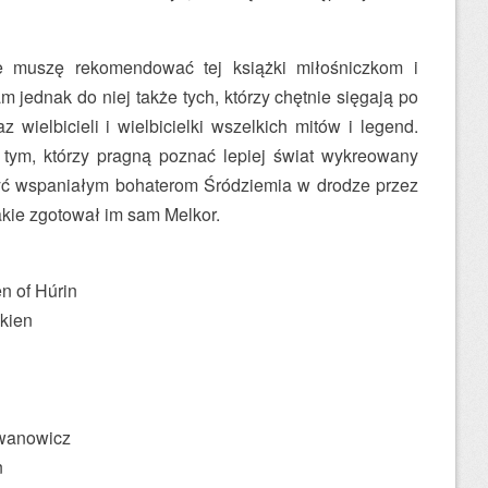
e muszę rekomendować tej książki miłośniczkom i
 jednak do niej także tych, którzy chętnie sięgają po
az wielbicieli i wielbicielki wszelkich mitów i legend.
tym, którzy pragną poznać lepiej świat wykreowany
zyć wspaniałym bohaterom Śródziemia w drodze przez
jakie zgotował im sam Melkor.
n of Húrin
kien
wanowicz
n