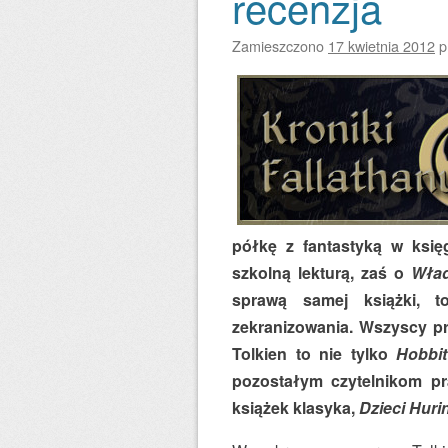
recenzja
Zamieszczono
17 kwietnia 2012
p
półkę z fantastyką w księ
szkolną lekturą, zaś o
Wład
sprawą samej książki, t
zekranizowania. Wszyscy pra
Tolkien to nie tylko
Hobbit
pozostałym czytelnikom pr
książek klasyka,
Dzieci Huri