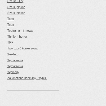
Sztuka ulicy
Sztuki piękne
Sztuki piękne
Teatr
Teatr
Teatralna i filmowa
Thriller i horror
TPP
Twórczość konkursowa
Western
Wydarzenia
Wydarzenia
Wywiady
Zakończone konkursy i wyniki