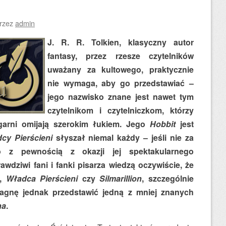
rzez
admin
J.
R. R. Tolkien, klasyczny autor
fantasy, przez rzesze czytelników
uważany za kultowego, praktycznie
nie wymaga, aby go przedstawiać –
jego nazwisko znane jest nawet tym
czytelnikom i czytelniczkom, którzy
garni omijają szerokim łukiem. Jego
Hobbit
jest
cy Pierścieni
słyszał niemal każdy – jeśli nie za
o z pewnością z okazji jej spektakularnego
wdziwi fani i fanki pisarza wiedzą oczywiście, że
,
Władca Pierścieni
czy
Silmarillion
, szczególnie
agnę jednak przedstawić jedną z mniej znanych
na
.