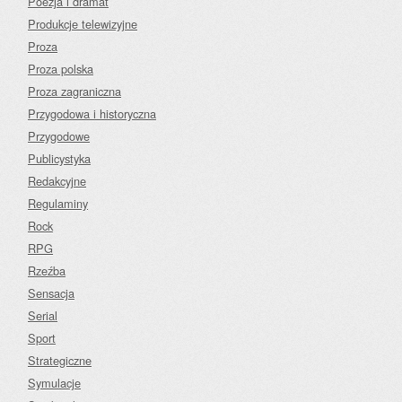
Poezja i dramat
Produkcje telewizyjne
Proza
Proza polska
Proza zagraniczna
Przygodowa i historyczna
Przygodowe
Publicystyka
Redakcyjne
Regulaminy
Rock
RPG
Rzeźba
Sensacja
Serial
Sport
Strategiczne
Symulacje