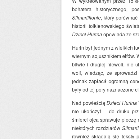
W wykreowanym przez Tolkien
bohatera historycznego, po
Silmarillionie
, który porównać
historii tolkienowskiego świa
Dzieci Hurina
opowiada ze sz
Hurin był jednym z wielkich l
wiernym sojusznikiem elfów. W
bitwie i długiej niewoli, nie
woli, wiedząc, że sprowadzi
jednak zapłacił ogromną cenę
były od tej pory naznaczone c
Nad powieścią
Dzieci Hurina
T
nie ukończył – do druku przy
śmierci ojca sprawuje pieczę 
niektórych rozdziałów
Silmaril
również składają się teksty p