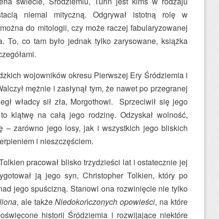
a świecie, Śródziemiu, Turin jest kimś w rodzaju
stacią niemal mityczną. Odgrywał istotną rolę w
 można do mitologii, czy może raczej fabularyzowanej
ta. To, co tam było jednak tylko zarysowane, książka
czegółami.
udzkich wojowników okresu Pierwszej Ery Śródziemia i
alczył mężnie i zasłynął tym, że nawet po przegranej
 uległ władcy sił zła, Morgothowi. Sprzeciwił się jego
 to klątwę na całą jego rodzinę. Odzyskał wolność,
 – zarówno jego losy, jak i wszystkich jego bliskich
ierpieniem i nieszczęściem.
olkien pracował blisko trzydzieści lat i ostatecznie jej
gotował ją jego syn, Christopher Tolkien, który po
nad jego spuścizną. Stanowi ona rozwinięcie nie tylko
liona
, ale także
Niedokończonych opowieści
, na które
oświęcone historii Śródziemia i rozwijające niektóre