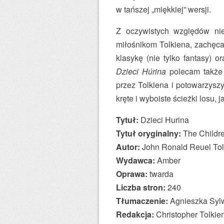
w tańszej „miękkiej” wersji.
Z oczywistych względów ni
miłośnikom Tolkiena, zachęcam
klasykę (nie tylko fantasy) or
Dzieci Húrina
polecam także 
przez Tolkiena i potowarzys
kręte i wyboiste ścieżki losu, 
Tytuł:
Dzieci Hurina
Tytuł oryginalny:
The Childre
Autor:
John Ronald Reuel Tol
Wydawca:
Amber
Oprawa:
twarda
Liczba stron:
240
Tłumaczenie:
Agnieszka Syl
Redakcja:
Christopher Tolkie