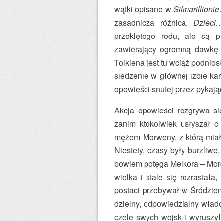
wątki opisane w
Silmarillionie
zasadnicza różnica.
Dzieci
przeklętego rodu, ale są 
zawierający ogromną dawkę f
Tolkiena jest tu wciąż podniosł
siedzenie w głównej izbie ka
opowieści snutej przez pykają
Akcja opowieści rozgrywa si
zanim ktokolwiek usłyszał o
mężem Morweny, z którą miał t
Niestety, czasy były burzliw
bowiem potęga Melkora – Morg
wielka i stale się rozrastała
postaci przebywał w Śródziem
dzielny, odpowiedzialny wład
czele swych wojsk i wyruszył