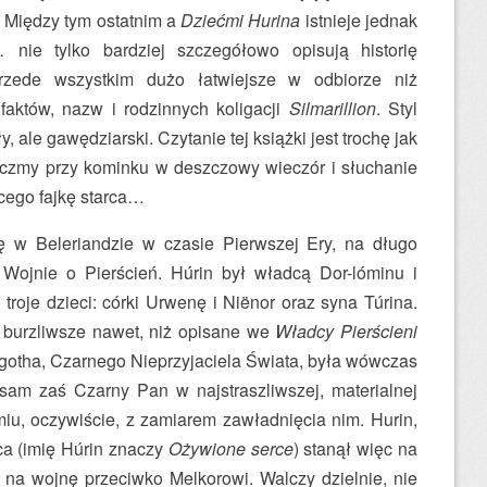
. Między tym ostatnim a
Dziećmi Hurina
istnieje jednak
…
nie tylko bardziej szczegółowo opisują historię
przede wszystkim dużo łatwiejsze w odbiorze niż
aktów, nazw i rodzinnych koligacji
Silmarillion
. Styl
y, ale gawędziarski. Czytanie tej książki jest trochę jak
rczmy przy kominku w deszczowy wieczór i słuchanie
cego fajkę starca…
ę w Beleriandzie w czasie Pierwszej Ery, na długo
 Wojnie o Pierścień. Húrin był władcą Dor-lóminu i
roje dzieci: córki Urwenę i Niënor oraz syna Túrina.
e, burzliwsze nawet, niż opisane we
Władcy Pierścieni
otha, Czarnego Nieprzyjaciela Świata, była wówczas
, sam zaś Czarny Pan w najstraszliwszej, materialnej
iu, oczywiście, z zamiarem zawładnięcia nim. Hurin,
ca (imię Húrin znaczy
Ożywione serce
) stanął więc na
 na wojnę przeciwko Melkorowi. Walczy dzielnie, nie