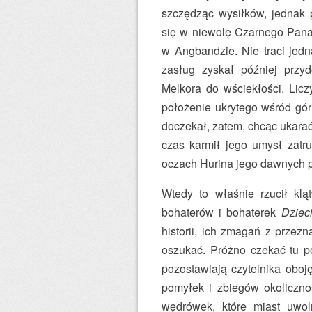
szczędząc wysiłków, jednak 
się w niewolę Czarnego Pana 
w Angbandzie. Nie traci jedn
zasług zyskał później prz
Melkora do wściekłości. Lic
położenie ukrytego wśród gór e
doczekał, zatem, chcąc ukarać 
czas karmił jego umysł zatru
oczach Hurina jego dawnych p
Wtedy to właśnie rzucił klą
bohaterów i bohaterek
Dziec
historii, ich zmagań z przez
oszukać. Próżno czekać tu p
pozostawiają czytelnika oboję
pomyłek i zbiegów okolicznoś
wędrówek, które miast uwoln