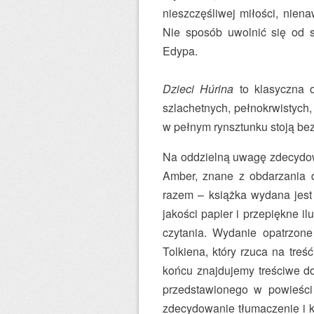
nieszczęśliwej miłości, nien
Nie sposób uwolnić się od s
Edypa.
Dzieci Húrina
to klasyczna o
szlachetnych, pełnokrwistych
w pełnym rynsztunku stoją be
Na oddzielną uwagę zdecydow
Amber, znane z obdarzania d
razem – książka wydana jest 
jakości papier i przepiękne i
czytania. Wydanie opatrzone
Tolkiena, który rzuca na treść
końcu znajdujemy treściwe do
przedstawionego w powieści
zdecydowanie tłumaczenie i k