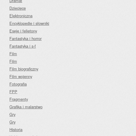
Dramat
Dziecięce
Elektroniczna
Encyklopedie i słowniki
Eseje i felietony
Fantastyka i horror
Fantastyka i s-f
Film
Film
Film biograficzny
Film wojenny
Fotografia
FPP
Fragmenty
Grafika i malarstwo
Gry
Gry
Historia