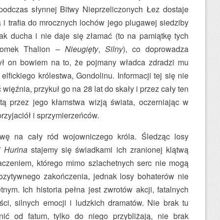
podczas słynnej Bitwy Nieprzeliczonych Łez dostaje
i trafia do mrocznych lochów jego plugawej siedziby
ak ducha i nie daje się złamać (to na pamiątkę tych
ydomek Thalion –
Nieugięty
,
Silny
), co doprowadza
zył on bowiem na to, że pojmany władca zdradzi mu
lfickiego królestwa, Gondolinu. Informacji tej się nie
więźnia, przykuł go na 28 lat do skały i przez cały ten
tą przez jego kłamstwa wizją świata, oczerniając w
rzyjaciół i sprzymierzeńców.
twę na cały ród wojowniczego króla. Śledząc losy
i Hurina
stajemy się świadkami ich zranionej klątwą
naczeniem, którego mimo szlachetnych serc nie mogą
ozytywnego zakończenia, jednak losy bohaterów nie
tnym. Ich historia pełna jest zwrotów akcji, fatalnych
ci, silnych emocji i ludzkich dramatów. Nie brak tu
ić od fatum, tylko do niego przybliżają, nie brak