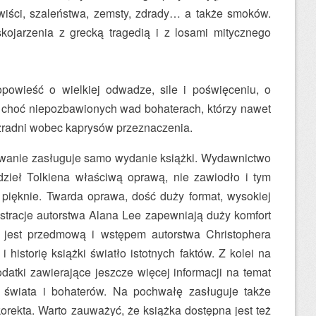
awiści, szaleństwa, zemsty, zdrady… a także smoków.
kojarzenia z grecką tragedią i z losami mitycznego
powieść o wielkiej odwadze, sile i poświęceniu, o
, choć niepozbawionych wad bohaterach, którzy nawet
zradni wobec kaprysów przeznaczenia.
anie zasługuje samo wydanie książki. Wydawnictwo
zieł Tolkiena właściwą oprawą, nie zawiodło i tym
pięknie. Twarda oprawa, dość duży format, wysokiej
lustracje autorstwa Alana Lee zapewniają duży komfort
 jest przedmową i wstępem autorstwa Christophera
 i historię książki światło istotnych faktów. Z kolei na
datki zawierające jeszcze więcej informacji na temat
 świata i bohaterów. Na pochwałę zasługuje także
orekta. Warto zauważyć, że książka dostępna jest też