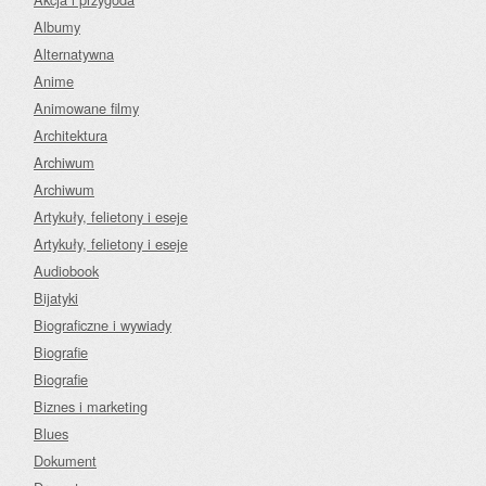
Albumy
Alternatywna
Anime
Animowane filmy
Architektura
Archiwum
Archiwum
Artykuły, felietony i eseje
Artykuły, felietony i eseje
Audiobook
Bijatyki
Biograficzne i wywiady
Biografie
Biografie
Biznes i marketing
Blues
Dokument