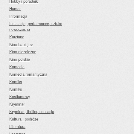
Hobby i poradniki
Humor
Informacja
Instalacje, performance, sztuka
nowoczesna
Karciane
Kino familijne
Kino niezależne
Kino polskie
Komedia
Komedia romantyczna
Komiks
Komiks
Kostiumowy
Kryminał
Kryminał, thriller, sensacja
Kultura i podróże
Literatura
Literatura