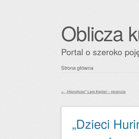
Oblicza k
Portal o szeroko poję
Przejdź
Strona główna
Główne menu
do
treści
←
„Hipnotyzer” Lars Kepler – recenzja
Zobacz wpisy
„Dzieci Huri