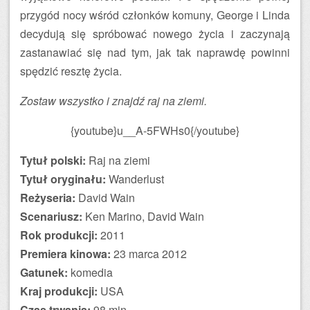
przygód nocy wśród członków komuny, George i Linda
decydują się spróbować nowego życia i zaczynają
zastanawiać się nad tym, jak tak naprawdę powinni
spędzić resztę życia.
Zostaw wszystko i znajdź raj na ziemi.
{youtube}u__A-5FWHs0{/youtube}
Tytuł polski:
Raj na ziemi
Tytuł oryginału:
Wanderlust
Reżyseria:
David Wain
Scenariusz:
Ken Marino, David Wain
Rok produkcji:
2011
Premiera kinowa:
23 marca 2012
Gatunek:
komedia
Kraj produkcji:
USA
Czas trwania:
98 min