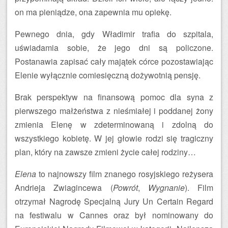
on ma pieniądze, ona zapewnia mu opiekę.
Pewnego dnia, gdy Władimir trafia do szpitala,
uświadamia sobie, że jego dni są policzone.
Postanawia zapisać cały majątek córce pozostawiając
Elenie wyłącznie comiesięczną dożywotnią pensję.
Brak perspektyw na finansową pomoc dla syna z
pierwszego małżeństwa z nieśmiałej i poddanej żony
zmienia Elenę w zdeterminowaną i zdolną do
wszystkiego kobietę. W jej głowie rodzi się tragiczny
plan, który na zawsze zmieni życie całej rodziny…
Elena
to najnowszy film znanego rosyjskiego reżysera
Andrieja Zwiagincewa (
Powrót
,
Wygnanie
). Film
otrzymał Nagrodę Specjalną Jury Un Certain Regard
na festiwalu w Cannes oraz był nominowany do