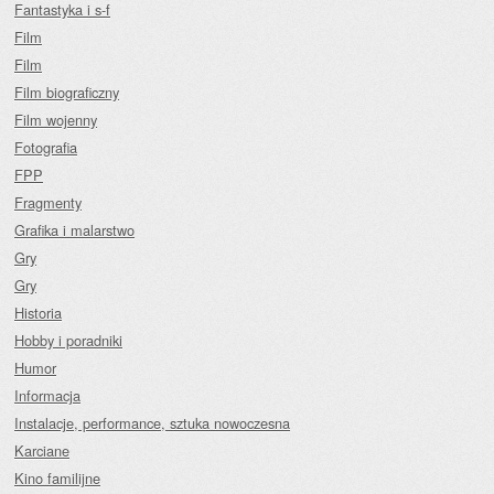
Fantastyka i s-f
Film
Film
Film biograficzny
Film wojenny
Fotografia
FPP
Fragmenty
Grafika i malarstwo
Gry
Gry
Historia
Hobby i poradniki
Humor
Informacja
Instalacje, performance, sztuka nowoczesna
Karciane
Kino familijne