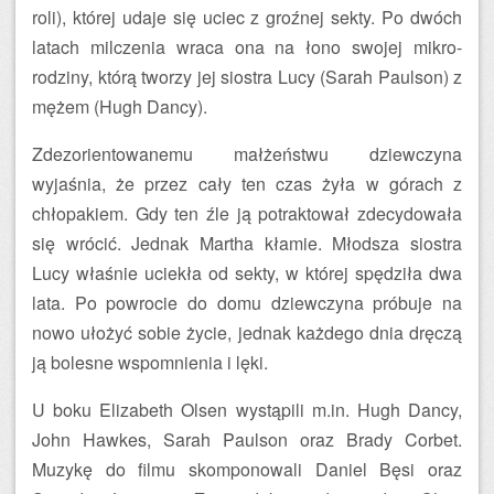
roli), której udaje się uciec z groźnej sekty. Po dwóch
latach milczenia wraca ona na łono swojej mikro-
rodziny, którą tworzy jej siostra Lucy (Sarah Paulson) z
mężem (Hugh Dancy).
Zdezorientowanemu małżeństwu dziewczyna
wyjaśnia, że przez cały ten czas żyła w górach z
chłopakiem. Gdy ten źle ją potraktował zdecydowała
się wrócić. Jednak Martha kłamie. Młodsza siostra
Lucy właśnie uciekła od sekty, w której spędziła dwa
lata. Po powrocie do domu dziewczyna próbuje na
nowo ułożyć sobie życie, jednak każdego dnia dręczą
ją bolesne wspomnienia i lęki.
U boku Elizabeth Olsen wystąpili m.in. Hugh Dancy,
John Hawkes, Sarah Paulson oraz Brady Corbet.
Muzykę do filmu skomponowali Daniel Bęsi oraz