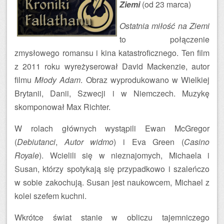
Ziemi
(od 23 marca)
Ostatnia miłość na Ziemi
to połączenie
zmysłowego romansu i kina katastroficznego. Ten film
z 2011 roku wyreżyserował David Mackenzie, autor
filmu
Młody Adam
. Obraz wyprodukowano w Wielkiej
Brytanii, Danii, Szwecji i w Niemczech. Muzykę
skomponował Max Richter.
W rolach głównych wystąpili Ewan McGregor
(
Debiutanci
,
Autor widmo
) i Eva Green (
Casino
Royale
). Wcielili się w nieznajomych, Michaela i
Susan, którzy spotykają się przypadkowo i szaleńczo
w sobie zakochują. Susan jest naukowcem, Michael z
kolei szefem kuchni.
Wkrótce świat stanie w obliczu tajemniczego