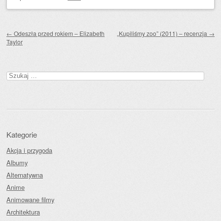
Zobacz wpisy
←
Odeszła przed rokiem – Elizabeth
„Kupiliśmy zoo” (2011) – recenzja
→
Taylor
Szukaj:
Kategorie
Akcja i przygoda
Albumy
Alternatywna
Anime
Animowane filmy
Architektura