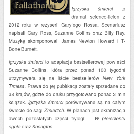
Igrzyska śmierci
to
dramat science-ficion z
2012 roku w reżyserii Gary’ego Rossa. Scenariusz
napisali Gary Ross, Suzanne Collins oraz Billy Ray.
Muzykę skomponowali James Newton Howard i T-
Bone Burnett.
Igrzyska śmierci
to adaptacja bestsellerowej powieści
Suzanne Collins, która przez ponad 100 tygodni
utrzymywała się na liście bestsellerów
New York
Timesa
. Prawa do jej publikacji zostały sprzedane do
38 krajów, gdzie do druku przygotowano ponad 3 mln
książek.
Igrzyska śmierci
porównywane są na całym
świecie do sagi
Zmierzch
. W planach jest ekranizacja
dwóch pozostałych części trylogii –
W pierścieniu
ognia
oraz
Kosogłos
.