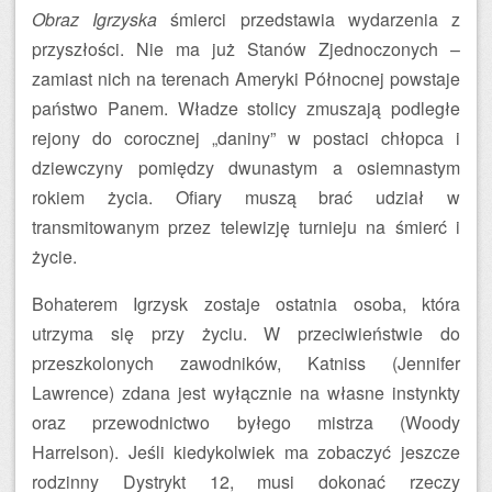
Obraz Igrzyska
śmierci przedstawia wydarzenia z
przyszłości. Nie ma już Stanów Zjednoczonych –
zamiast nich na terenach Ameryki Północnej powstaje
państwo Panem. Władze stolicy zmuszają podległe
rejony do corocznej „daniny” w postaci chłopca i
dziewczyny pomiędzy dwunastym a osiemnastym
rokiem życia. Ofiary muszą brać udział w
transmitowanym przez telewizję turnieju na śmierć i
życie.
Bohaterem Igrzysk zostaje ostatnia osoba, która
utrzyma się przy życiu. W przeciwieństwie do
przeszkolonych zawodników, Katniss (Jennifer
Lawrence) zdana jest wyłącznie na własne instynkty
oraz przewodnictwo byłego mistrza (Woody
Harrelson). Jeśli kiedykolwiek ma zobaczyć jeszcze
rodzinny Dystrykt 12, musi dokonać rzeczy