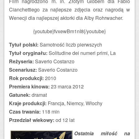
Film nagrodzono m. in. Złotym Globem dla Fabio
Cianchettiego za najlepsze zdjęcia oraz nagrodą w
Wenecji dla najlepszej aktorki dla Alby Rohrwacher.
{youtube}fvxewBm1nI8{/youtube}
Tytuł polski:
Samotność liczb pierwszych
Tytuł oryginału:
Solitudine dei numeri primi, La
Reżyseria:
Saverio Costanzo
Scenariusz:
Saverio Costanzo
Rok produkcji:
2010
Premiera kinowa:
23 marca 2012
Gatunek:
dramat
Kraje produkcji:
Francja, Niemcy, Włochy
Czas trwania:
118 min
Przedział wiekowy:
od 12 lat
Ostatnia miłość na