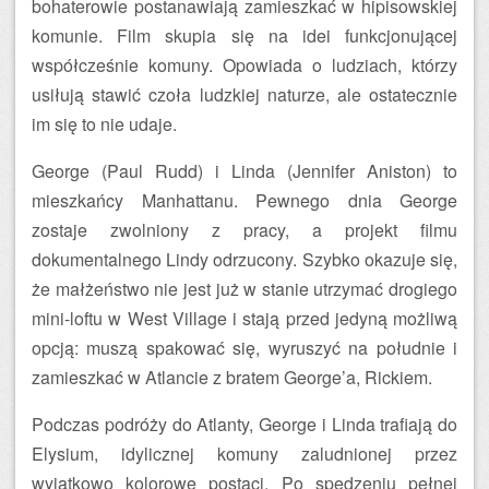
bohaterowie postanawiają zamieszkać w hipisowskiej
komunie. Film skupia się na idei funkcjonującej
współcześnie komuny. Opowiada o ludziach, którzy
usiłują stawić czoła ludzkiej naturze, ale ostatecznie
im się to nie udaje.
George (Paul Rudd) i Linda (Jennifer Aniston) to
mieszkańcy Manhattanu. Pewnego dnia George
zostaje zwolniony z pracy, a projekt filmu
dokumentalnego Lindy odrzucony. Szybko okazuje się,
że małżeństwo nie jest już w stanie utrzymać drogiego
mini-loftu w West Village i stają przed jedyną możliwą
opcją: muszą spakować się, wyruszyć na południe i
zamieszkać w Atlancie z bratem George’a, Rickiem.
Podczas podróży do Atlanty, George i Linda trafiają do
Elysium, idylicznej komuny zaludnionej przez
wyjątkowo kolorowe postaci. Po spędzeniu pełnej