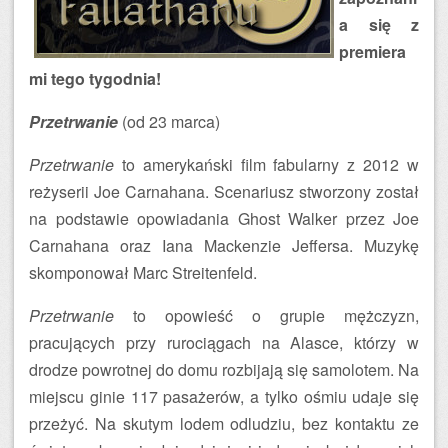
a się z
premiera
mi tego tygodnia!
Przetrwanie
(od 23 marca)
Przetrwanie
to amerykański film fabularny z 2012 w
reżyserii Joe Carnahana. Scenariusz stworzony został
na podstawie opowiadania Ghost Walker przez Joe
Carnahana oraz Iana Mackenzie Jeffersa. Muzykę
skomponował Marc Streitenfeld.
Przetrwanie
to opowieść o grupie mężczyzn,
pracujących przy rurociągach na Alasce, którzy w
drodze powrotnej do domu rozbijają się samolotem. Na
miejscu ginie 117 pasażerów, a tylko ośmiu udaje się
przeżyć. Na skutym lodem odludziu, bez kontaktu ze