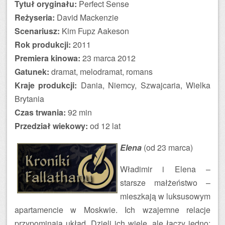
Tytuł oryginału:
Perfect Sense
Reżyseria:
David Mackenzie
Scenariusz:
Kim Fupz Aakeson
Rok produkcji:
2011
Premiera kinowa:
23 marca 2012
Gatunek:
dramat, melodramat, romans
Kraje produkcji:
Dania, Niemcy, Szwajcaria, Wielka
Brytania
Czas trwania:
92 min
Przedział wiekowy:
od 12 lat
Elena
(od 23 marca)
Władimir i Elena –
starsze małżeństwo –
mieszkają w luksusowym
apartamencie w Moskwie. Ich wzajemne relacje
przypominają układ. Dzieli ich wiele, ale łączy jedno: