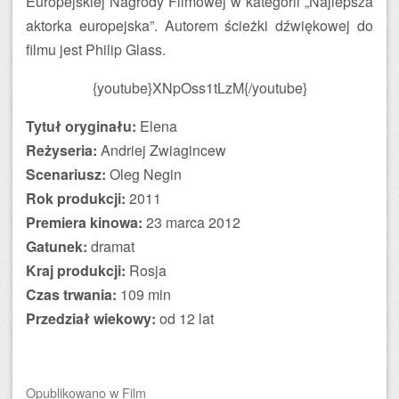
Europejskiej Nagrody Filmowej w kategorii „Najlepsza
aktorka europejska”. Autorem ścieżki dźwiękowej do
filmu jest Philip Glass.
{youtube}XNpOss1tLzM{/youtube}
Tytuł oryginału:
Elena
Reżyseria:
Andriej Zwiagincew
Scenariusz:
Oleg Negin
Rok produkcji:
2011
Premiera kinowa:
23 marca 2012
Gatunek:
dramat
Kraj produkcji:
Rosja
Czas trwania:
109 min
Przedział wiekowy:
od 12 lat
Opublikowano
w
Film