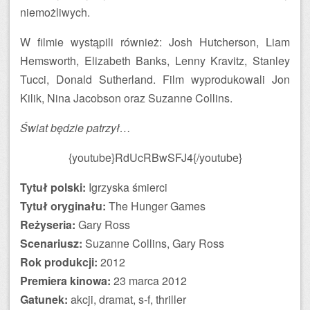
niemożliwych.
W filmie wystąpili również: Josh Hutcherson, Liam
Hemsworth, Elizabeth Banks, Lenny Kravitz, Stanley
Tucci, Donald Sutherland. Film wyprodukowali Jon
Kilik, Nina Jacobson oraz Suzanne Collins.
Świat będzie patrzył…
{youtube}RdUcRBwSFJ4{/youtube}
Tytuł polski:
Igrzyska śmierci
Tytuł oryginału:
The Hunger Games
Reżyseria:
Gary Ross
Scenariusz:
Suzanne Collins, Gary Ross
Rok produkcji:
2012
Premiera kinowa:
23 marca 2012
Gatunek:
akcji, dramat, s-f, thriller