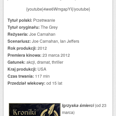
{youtube}4we6WmgapYI{/youtube}
Tytuł polski:
Przetrwanie
Tytuł oryginału:
The Grey
Reżyseria:
Joe Carnahan
Scenariusz:
Joe Carnahan, Ian Jeffers
Rok produkcji:
2012
Premiera kinowa:
23 marca 2012
Gatunek:
akcji, dramat, thriller
Kraj produkcji:
USA
Czas trwania:
117 min
Przedział wiekowy:
od 15 lat
Igrzyska śmierci
(od 23
marca)