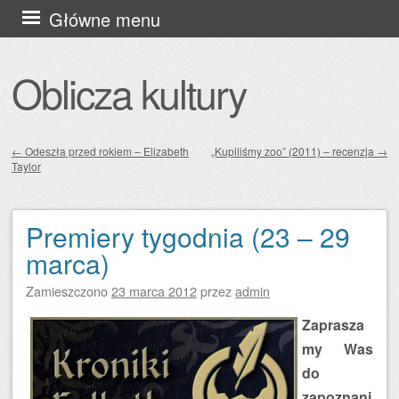
Przejdź
Główne menu
do
treści
Oblicza kultury
←
Odeszła przed rokiem – Elizabeth
„Kupiliśmy zoo” (2011) – recenzja
→
Taylor
Zobacz wpisy
Premiery tygodnia (23 – 29
marca)
Zamieszczono
23 marca 2012
przez
admin
Zaprasza
my Was
do
zapoznani