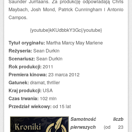
Saunder Jurriaans. Za produkcję odpowiadają Chris
Maybach, Josh Mond, Patrick Cunningham i Antonio
Campos.
{youtube}kKUdbbkY3Gc{/youtube}
Tytuł oryginału:
Martha Marcy May Marlene
Reżyseria:
Sean Durkin
Scenariusz:
Sean Durkin
Rok produkcji:
2011
Premiera kinowa:
23 marca 2012
Gatunek:
dramat, thriller
Kraj produkcji:
USA
Czas trwania:
102 min
Przedział wiekowy:
od 15 lat
Samotność liczb
pierwszych
(od 23