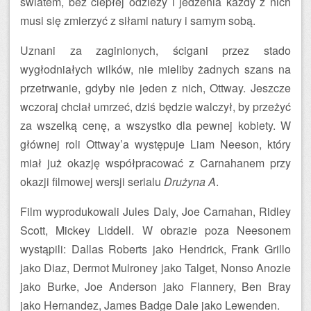
światem, bez ciepłej odzieży i jedzenia każdy z nich
musi się zmierzyć z siłami natury i samym sobą.
Uznani za zaginionych, ścigani przez stado
wygłodniałych wilków, nie mieliby żadnych szans na
przetrwanie, gdyby nie jeden z nich, Ottway. Jeszcze
wczoraj chciał umrzeć, dziś będzie walczył, by przeżyć
za wszelką cenę, a wszystko dla pewnej kobiety. W
głównej roli Ottway’a występuje Liam Neeson, który
miał już okazję współpracować z Carnahanem przy
okazji filmowej wersji serialu
Drużyna A
.
Film wyprodukowali Jules Daly, Joe Carnahan, Ridley
Scott, Mickey Liddell. W obrazie poza Neesonem
wystąpili: Dallas Roberts jako Hendrick, Frank Grillo
jako Diaz, Dermot Mulroney jako Talget, Nonso Anozie
jako Burke, Joe Anderson jako Flannery, Ben Bray
jako Hernandez, James Badge Dale jako Lewenden.