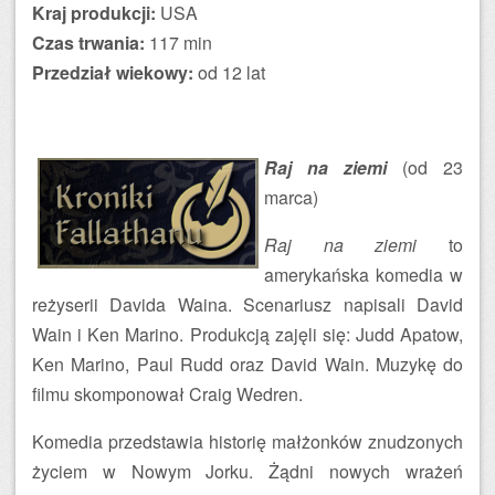
Kraj produkcji:
USA
Czas trwania:
117 min
Przedział wiekowy:
od 12 lat
Raj na ziemi
(od 23
marca)
Raj na ziemi
to
amerykańska komedia w
reżyserii Davida Waina. Scenariusz napisali David
Wain i Ken Marino. Produkcją zajęli się: Judd Apatow,
Ken Marino, Paul Rudd oraz David Wain. Muzykę do
filmu skomponował Craig Wedren.
Komedia przedstawia historię małżonków znudzonych
życiem w Nowym Jorku. Żądni nowych wrażeń