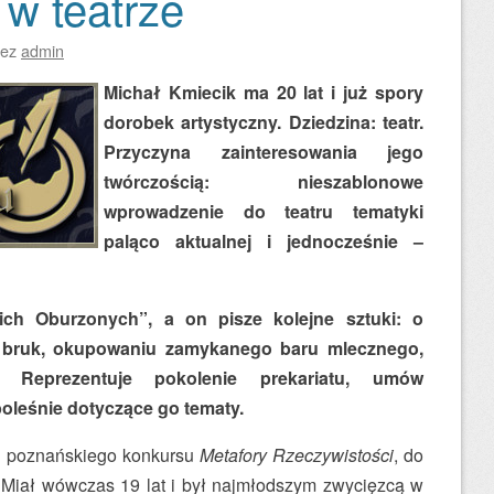
w teatrze
zez
admin
Michał Kmiecik ma 20 lat i już spory
dorobek artystyczny. Dziedzina: teatr.
Przyczyna zainteresowania jego
twórczością: nieszablonowe
wprowadzenie do teatru tematyki
paląco aktualnej i jednocześnie –
ch Oburzonych”, a on pisze kolejne sztuki: o
a bruk, okupowaniu zamykanego baru mlecznego,
. Reprezentuje pokolenie prekariatu, umów
boleśnie dotyczące go tematy.
m poznańskiego konkursu
Metafory Rzeczywistości
, do
 Miał wówczas 19 lat i był najmłodszym zwycięzcą w