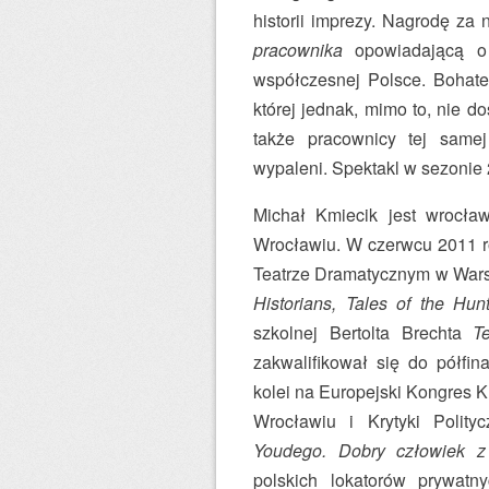
historii imprezy. Nagrodę za
pracownika
opowiadającą o 
współczesnej Polsce. Bohater
której jednak, mimo to, nie d
także pracownicy tej samej 
wypaleni. Spektakl w sezonie 
Michał Kmiecik jest wrocł
Wrocławiu. W czerwcu 2011 r
Teatrze Dramatycznym w Wars
Historians, Tales of the Hun
szkolnej Bertolta Brechta
T
zakwalifikował się do półfin
kolei na Europejski Kongres K
Wrocławiu i Krytyki Polity
Youdego. Dobry człowiek z
polskich lokatorów prywatn