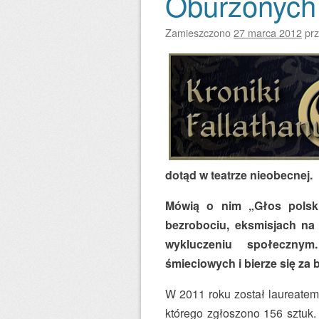
Oburzonych 
Zamieszczono
27 marca 2012
pr
dotąd w teatrze nieobecnej.
Mówią o nim „Głos polski
bezrobociu, eksmisjach n
wykluczeniu społecznym
śmieciowych i bierze się za 
W 2011 roku został laureate
którego zgłoszono 156 sztuk.