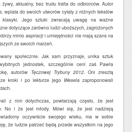
 żywy, aktualny, bez trudu trafia do odbiorców. Autor
e, wplata do swoich utworów cytaty z różnych tekstów
ę z klasyki. Jego sztuki zwracają uwagę na ważne
zne dotyczące zarówno ludzi uboższych, zagrożonych
którzy mimo aspiracji i umiejętności nie mają szans na
ejszych ze swoich marzeń.
owany społecznie. Jak sam przyznaje, unika sztuk
wybitnych jednostek, szczególnie ceni zaś Pawła
ępkę, autorów
Tęczowej Trybuny 2012
. Oni zresztą
ze kroki i po lekturze jego
Wesela
zaproponowali
tach.
wali z nim dotychczas, powtarzają często, że jest
. No i że jest młody. Mówi się, że jest nadzieją
 świadomy oczywiście swojego wieku, ma w sobie
ję, że ludzie patrzeć będą przede wszystkim na jego