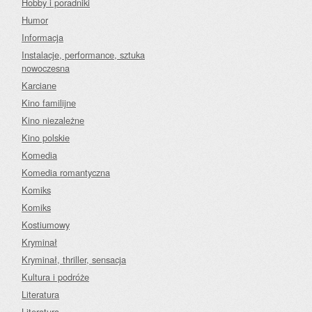
Hobby i poradniki
Humor
Informacja
Instalacje, performance, sztuka
nowoczesna
Karciane
Kino familijne
Kino niezależne
Kino polskie
Komedia
Komedia romantyczna
Komiks
Komiks
Kostiumowy
Kryminał
Kryminał, thriller, sensacja
Kultura i podróże
Literatura
Literatura