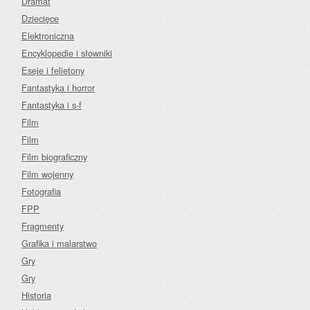
Dramat
Dziecięce
Elektroniczna
Encyklopedie i słowniki
Eseje i felietony
Fantastyka i horror
Fantastyka i s-f
Film
Film
Film biograficzny
Film wojenny
Fotografia
FPP
Fragmenty
Grafika i malarstwo
Gry
Gry
Historia