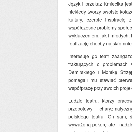
Język i przekaz Kmiecika jest
niekiedy tworzy swoiste kolaż
kultury, czerpie inspiracj
współczesne problemy społec
wykluczeniem, jak i młodych, 
realizację choćby najskromni
Interesuje go teatr zaangaż
traktujących o problemach 
Demirskiego i Monikę Strz
pomagali mu stawiać pierws
współpracę przy swoich projek
Ludzie teatru, którzy praco
przebojowy i charyzmatyczny
polskiego teatru. On sam,
wyważoną pokorę ale i nadzie