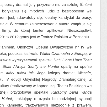
 najlepszy dramat jury przyznało mu za sztukę
Śmierć
borykaniu się młodych ludzi z bezrobociem we
em jest, zdawałoby się, idealny kandydat do pracy,
ostaje. W centrum zainteresowania autora znajdują się
firmy, do której tamten aplikował. Nieszczęśliwi,
2011/ 2012 grany jest w Teatrze Polskim w Poznaniu.
awianinem. Ukończył Liceum Dwujęzyczne nr IV we
oku, podczas festiwalu
Walka Czarnucha z Europą
, w
zawie wyreżyserował spektakl
Until Lions Have Their
t Shall Always Glorify the Hunter
oparty na operze
en, który mówi tak
. Jego kolejny dramat,
Wesele
,
ału IV edycji Gdyńskiej Nagrody Dramaturgicznej. Z
ultury (realizowany w koprodukcji Teatru Polskiego we
cznej) przygotował spektakl
Karabiny pana Yanga
 Hubei
, traktujący o często beznadziejnej sytuacji
ych kamienic, traktowanych niezgodnie z prawem,