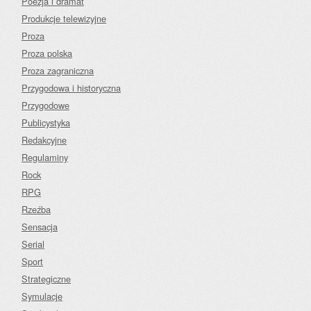
Poezja i dramat
Produkcje telewizyjne
Proza
Proza polska
Proza zagraniczna
Przygodowa i historyczna
Przygodowe
Publicystyka
Redakcyjne
Regulaminy
Rock
RPG
Rzeźba
Sensacja
Serial
Sport
Strategiczne
Symulacje