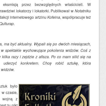
h eksmisją przez bezwzględnych właścicieli. W
rawdziwi lokatorzy i lokatorki. Publikował w
Notatniku
dakcji internetowego artzinu
Kofeina
, współpracuje też
Qulturap
.
ka, ma być aktualny. Wypali się po dwóch miesiącach,
 w spektakle wychowujące pokolenia widzów. Coś z
 kilka razy i zejdzie z afisza. Po co mam silić się na
a uderzyć konkretem. Chcę robić sztukę, która
 widzów.
ztuk było
, w czasie,
ą wojną z
st tu nikt