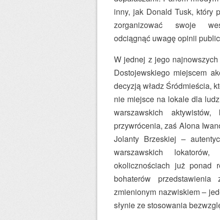
inny, jak Donald Tusk, który 
zorganizować swoje we
odciągnąć uwagę opinii publi
W jednej z jego najnowszych 
Dostojewskiego miejscem akc
decyzją władz Śródmieścia, kt
nie miejsce na lokale dla lu
warszawskich aktywistów,
przywrócenia, zaś Alona Iwano
Jolanty Brzeskiej – autenty
warszawskich lokatorów,
okolicznościach już ponad r
bohaterów przedstawienia 
zmienionym nazwiskiem – jede
słynie ze stosowania bezwzgl