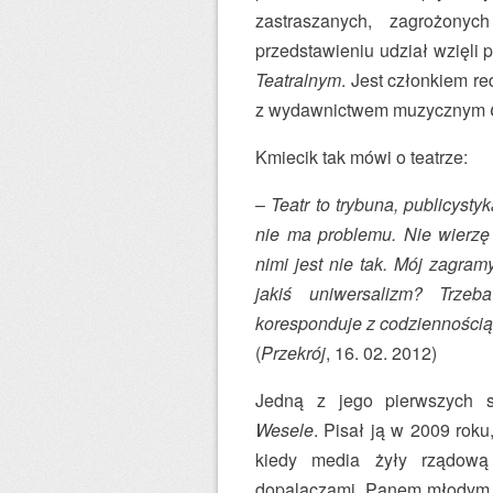
zastraszanych, zagrożonyc
przedstawieniu udział wzięli p
Teatralnym
. Jest członkiem re
z wydawnictwem muzycznym
Kmiecik tak mówi o teatrze:
–
Teatr to trybuna, publicysty
nie ma problemu. Nie wierzę
nimi jest nie tak. Mój zagramy
jakiś uniwersalizm? Trzeb
koresponduje z codziennością
(
Przekrój
, 16. 02. 2012)
Jedną z jego pierwszych s
Wesele
. Pisał ją w 2009 roku
kiedy media żyły rządow
dopalaczami. Panem młodym je