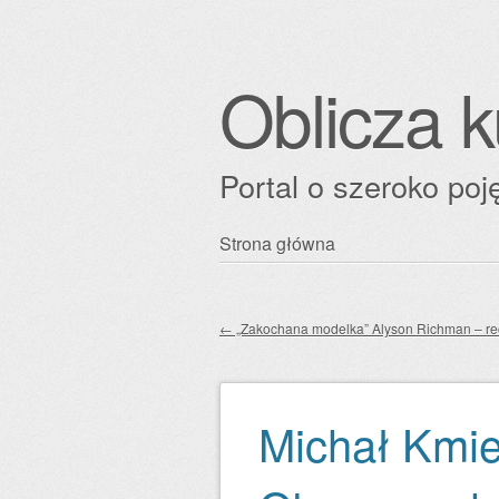
Oblicza k
Portal o szeroko poję
Przejdź
Strona główna
Główne menu
do
treści
←
„Zakochana modelka” Alyson Richman – re
Zobacz wpisy
Michał Kmie