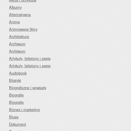
Albumy
Alternatywna
Anime
Animowane filmy
Architektura
Archiwum
Archiwum
Artykuły, felietony i eseje
Artykuły, felietony i eseje
Audiobook
Bijatyki
Biograficzne i wywiady
Biografie
Biografie
Biznes i marketing
Blues
Dokument