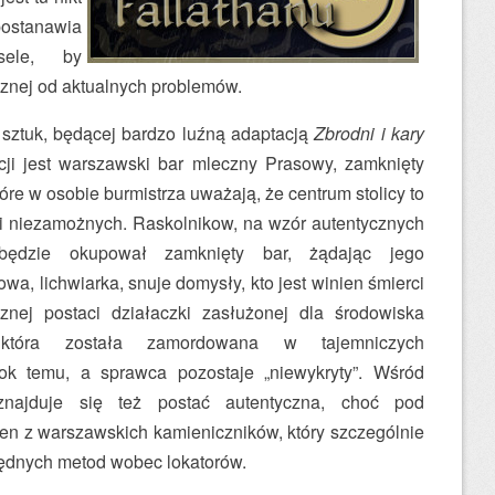
postanawia
sele, by
cznej od aktualnych problemów.
sztuk, będącej bardzo luźną adaptacją
Zbrodni i kary
ji jest warszawski bar mleczny Prasowy, zamknięty
óre w osobie burmistrza uważają, że centrum stolicy to
dzi niezamożnych. Raskolnikow, na wzór autentycznych
 będzie okupował zamknięty bar, żądając jego
wa, lichwiarka, snuje domysły, kto jest winien śmierci
cznej postaci działaczki zasłużonej dla środowiska
 która została zamordowana w tajemniczych
ok temu, a sprawca pozostaje „niewykryty”. Wśród
znajduje się też postać autentyczna, choć pod
n z warszawskich kamieniczników, który szczególnie
ędnych metod wobec lokatorów.