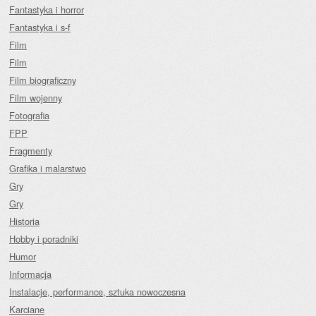
Fantastyka i horror
Fantastyka i s-f
Film
Film
Film biograficzny
Film wojenny
Fotografia
FPP
Fragmenty
Grafika i malarstwo
Gry
Gry
Historia
Hobby i poradniki
Humor
Informacja
Instalacje, performance, sztuka nowoczesna
Karciane