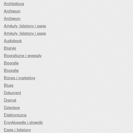
Architektura
Archiwum
Archiwum
Artykuły, felietony i eseje
Artykuły, felietony i eseje
Audiobook
Bijatyki
Biograficzne i wywiady
Biografie
Biografie
Biznes i marketing
Blues
Dokument
Dramat
Dziecięce
Elektroniczna
Encyklopedie i słowniki
Eseje i felietony