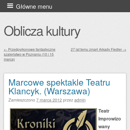
Przejdź
Główne menu
do
treści
Oblicza kultury
←
Przedpyrkonowe fantastyczne
27 lat temu zmarł Arkady Fiedler
→
szaleństwo w Poznaniu (10 i 15
Zobacz wpisy
marca)
Marcowe spektakle Teatru
Klancyk. (Warszawa)
Zamieszczono
7 marca 2012
przez
admin
Teatr
Improwizo
wany