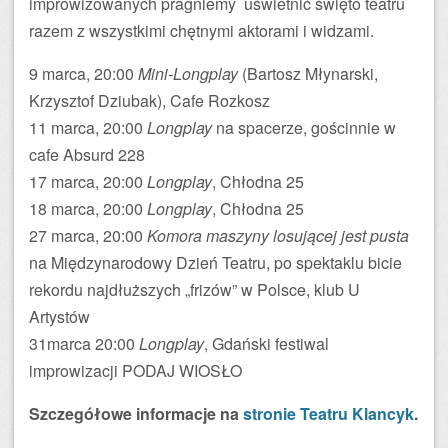
improwizowanych pragniemy uświetnić święto teatru
razem z wszystkimi chętnymi aktorami i widzami.
9 marca, 20:00
Mini-Longplay
(Bartosz Młynarski,
Krzysztof Dziubak), Cafe Rozkosz
11 marca, 20:00
Longplay
na spacerze, gościnnie w
cafe Absurd 228
17 marca, 20:00
Longplay
, Chłodna 25
18 marca, 20:00
Longplay
, Chłodna 25
27 marca, 20:00
Komora maszyny losującej jest pusta
na Międzynarodowy Dzień Teatru, po spektaklu bicie
rekordu najdłuższych „frizów” w Polsce, klub U
Artystów
31marca 20:00
Longplay
, Gdański festiwal
improwizacji PODAJ WIOSŁO
Szczegółowe informacje na
stronie Teatru Klancyk
.