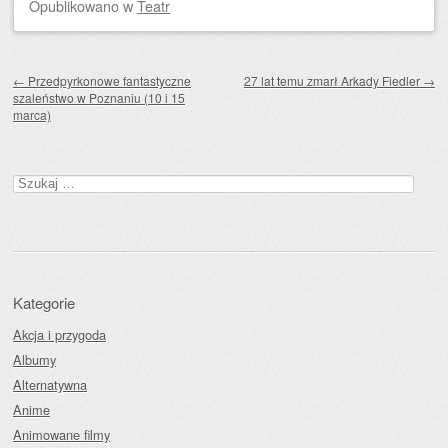
Opublikowano
w
Teatr
Zobacz wpisy
←
Przedpyrkonowe fantastyczne
27 lat temu zmarł Arkady Fiedler
→
szaleństwo w Poznaniu (10 i 15
marca)
Szukaj:
Kategorie
Akcja i przygoda
Albumy
Alternatywna
Anime
Animowane filmy