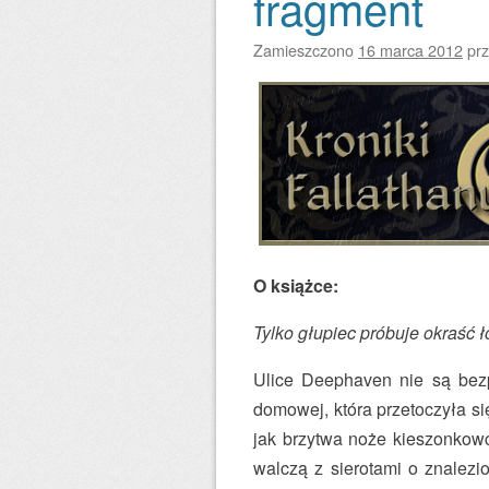
fragment
Zamieszczono
16 marca 2012
pr
O książce:
Tylko głupiec próbuje okraść 
Ulice Deephaven nie są bezp
domowej, która przetoczyła si
jak brzytwa noże kieszonkowc
walczą z sierotami o znalezi