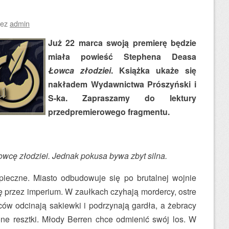
zez
admin
Już 22 marca swoją premierę będzie
miała powieść Stephena Deasa
Łowca złodziei
. Książka ukaże się
nakładem Wydawnictwa Prószyński i
S-ka. Zapraszamy do lektury
przedpremierowego fragmentu.
łowcę złodziei. Jednak pokusa bywa zbyt silna.
ieczne. Miasto odbudowuje się po brutalnej wojnie
ę przez imperium. W zaułkach czyhają mordercy, ostre
ów odcinają sakiewki i podrzynają gardła, a żebracy
one resztki. Młody Berren chce odmienić swój los. W