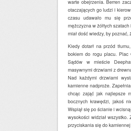
warte obejrzenia. Berren zac
otaczających go ludzi i kierow
czasu udawało mu się prze
mężczyzna w żółtych szatach 
miał dość wiedzy, by poznać, ż
Kiedy dotarł na przód tłumu, 
bokiem do rogu placu. Plac 
Sądów w mieście Deephav
masywnymi drzwiami z drewna
Nad każdymi drzwiami wyst
kamienne nadproże. Zapełniali
chcąc zająć jak najlepsze mi
bocznych krawędzi, jakoś ni
Wspiął się po ścianie i wcisną
wysokości widział wszystko.
przyciskania się do kamiennej