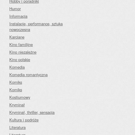
Hobby i poradniki
Humor
Informacja
Instalacje, performance, sztuka
nowoczesna
Karciane
Kino familijne
Kino niezależne
Kino polskie
Komedia
Komedia romantyczna
Komiks
Komiks
Kostiumowy
Kryminał
Kryminał, thriller, sensacja
Kultura i podróże
Literatura
Literatura