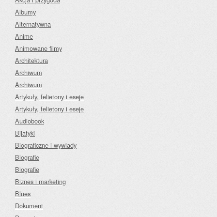
Albumy
Alternatywna
Anime
Animowane filmy
Architektura
Archiwum
Archiwum
Artykuły, felietony i eseje
Artykuły, felietony i eseje
Audiobook
Bijatyki
Biograficzne i wywiady
Biografie
Biografie
Biznes i marketing
Blues
Dokument