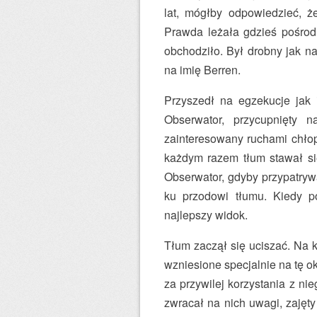
lat, mógłby odpowiedzieć, ż
Prawda leżała gdzieś pośrodku
obchodziło. Był drobny jak n
na imię Berren.
Przyszedł na egzekucje jak i
Obserwator, przycupnięty
zainteresowany ruchami chłop
każdym razem tłum stawał się
Obserwator, gdyby przypatrywa
ku przodowi tłumu. Kiedy po
najlepszy widok.
Tłum zaczął się uciszać. Na 
wzniesione specjalnie na tę oka
za przywilej korzystania z ni
zwracał na nich uwagi, zajęt