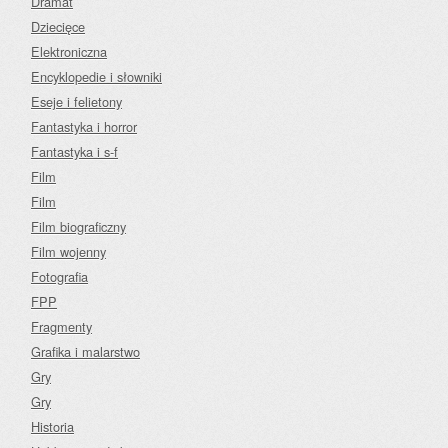
Dramat
Dziecięce
Elektroniczna
Encyklopedie i słowniki
Eseje i felietony
Fantastyka i horror
Fantastyka i s-f
Film
Film
Film biograficzny
Film wojenny
Fotografia
FPP
Fragmenty
Grafika i malarstwo
Gry
Gry
Historia