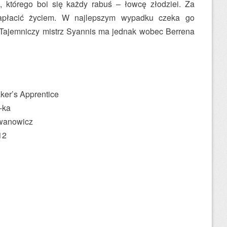
, którego boi się każdy rabuś – łowcę złodziei. Za
apłacić życiem. W najlepszym wypadku czeka go
 Tajemniczy mistrz Syannis ma jednak wobec Berrena
ker’s Apprentice
-ka
wanowicz
12