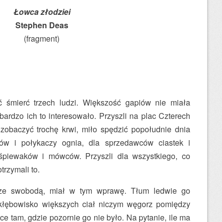
Łowca złodziei
Stephen Deas
(fragment)
ć śmierć trzech ludzi. Większość gapiów nie miała
 bardzo ich to interesowało. Przyszli na plac Czterech
zobaczyć trochę krwi, miło spędzić popołudnie dnia
rów i połykaczy ognia, dla sprzedawców ciastek i
śpiewaków i mówców. Przyszli dla wszystkiego, co
trzymali to.
h ze swobodą, miał w tym wprawę. Tłum ledwie go
kłębowisko większych ciał niczym węgorz pomiędzy
ce tam, gdzie pozornie go nie było. Na pytanie, ile ma