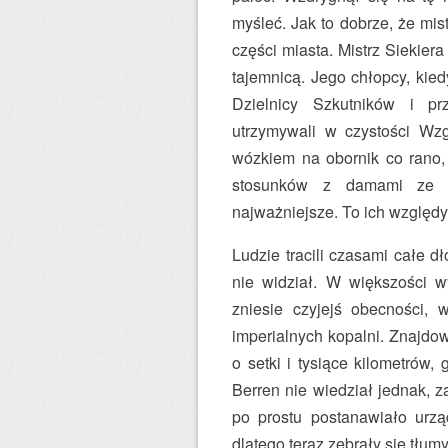
myśleć. Jak to dobrze, że mis
części miasta. Mistrz Siekiera
tajemnicą. Jego chłopcy, kied
Dzielnicy Szkutników i p
utrzymywali w czystości Wz
wózkiem na obornik co rano,
stosunków z damami ze W
najważniejsze. To ich względ
Ludzie tracili czasami całe d
nie widział. W większości w
zniesie czyjejś obecności,
imperialnych kopalni. Znajdo
o setki i tysiące kilometrów,
Berren nie wiedział jednak, z
po prostu postanawiało urząd
dlatego teraz zebrały się tłumy