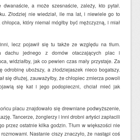
e dwanaście, a może szesnaście, zależy, kto pytał.
. Złodziej nie wiedział, ile ma lat, i niewiele go to
a chłopca, który niemal mógłby być mężczyzną, i miał
nni, lecz pojawił się tu także ze względu na tłum.
 na dachu jednego z domów otaczających plac i
ca, widziałby, jak co pewien czas mały przystaje. Za
 odrobinę uboższy, a złodziejaszek nieco bogatszy.
ł się dłużej, zauważyłby, że chłopiec zmierza powoli
jawią się kat i jego podopieczni, chciał mieć jak
końcu placu znajdowało się drewniane podwyższenie,
zję. Tancerze, żonglerzy i inni drobni artyści zapłacili
ego przez ostatnie kilka godzin. Tłum w większości nie
y rozmowami. Nastanie ciszy znaczyło, że nastąpi coś