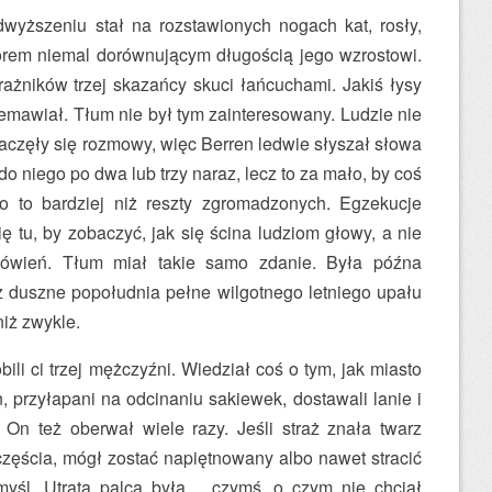
wyższeniu stał na rozstawionych nogach kat, rosły,
rem niemal dorównującym długością jego wzrostowi.
rażników trzej skazańcy skuci łańcuchami. Jakiś łysy
emawiał. Tłum nie był tym zainteresowany. Ludzie nie
aczęły się rozmowy, więc Berren ledwie słyszał słowa
do niego po dwa lub trzy naraz, lecz to za mało, by coś
o to bardziej niż reszty zgromadzonych. Egzekucje
ię tu, by zobaczyć, jak się ścina ludziom głowy, a nie
ówień. Tłum miał takie samo zdanie. Była późna
z duszne popołudnia pełne wilgotnego letniego upału
niż zwykle.
bili ci trzej mężczyźni. Wiedział coś o tym, jak miasto
n, przyłapani na odcinaniu sakiewek, dostawali lanie i
On też oberwał wiele razy. Jeśli straż znała twarz
częścia, mógł zostać napiętnowany albo nawet stracić
myśl. Utrata palca była… czymś, o czym nie chciał