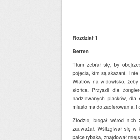
Rozdział 1
Berren
Tłum zebrał się, by obejrze
pojęcia, kim są skazani. I nie
Wiatrów na widowisko, żeby 
słońca. Przyszli dla żongle
nadziewanych placków, dla 
miasto ma do zaoferowania, i o
Złodziej biegał wśród nic
zauważał. Wślizgiwał się w 
palce rybaka, znajdował miejs