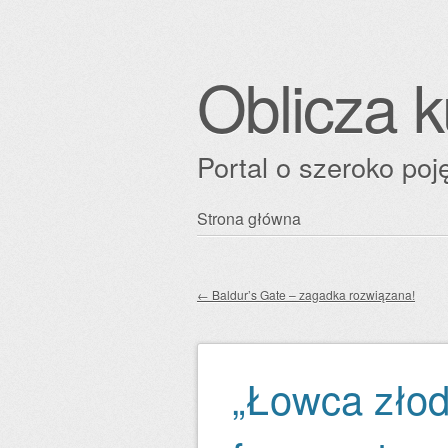
Oblicza k
Portal o szeroko poję
Przejdź
Strona główna
Główne menu
do
treści
←
Baldur’s Gate – zagadka rozwiązana!
Zobacz wpisy
„Łowca złod