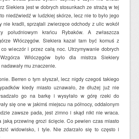
trz Siekiera jest w dobrych stosunkach ze strażą w tej
 to niedźwiedź w ludzkiej skórze, lecz nie to było jego
y nie kradli, sprzątali zwierzęce odchody z ulic wokół
rzy południowym krańcu Rybaków. A zwłaszcza
górze Włóczęgów. Siekiera kazał tam być komuś z
 co wieczór i przez całą noc. Utrzymywanie dobrych
zgórza Włóczęgów było dla mistrza Siekiery
y nadawały mu znaczenie.
łonie. Berren o tym słyszał, lecz nigdy czegoś takiego
ypadków kiedy miasto uznawało, że dłużej już nie
 wsadzało go na barkę i wysyłało w górę rzeki do
wały się one w jakimś miejscu na północy, oddalonym
 gdzie zawsze pada, jest zimno i skąd nikt nie wraca.
a jaką przewinę grozi ścięcie. Co pewien czas miasto
zić widowisko, i tyle. Nie zdarzało się to często i
.