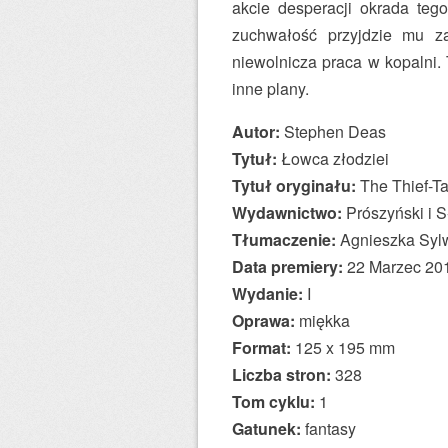
akcie desperacji okrada tego
zuchwałość przyjdzie mu z
niewolnicza praca w kopalni.
inne plany.
Autor:
Stephen Deas
Tytuł:
Łowca złodziei
Tytuł oryginału:
The Thief-Ta
Wydawnictwo:
Prószyński i S
Tłumaczenie:
Agnieszka Syl
Data premiery:
22 Marzec 20
Wydanie:
I
Oprawa:
miękka
Format:
125 x 195 mm
Liczba stron:
328
Tom cyklu:
1
Gatunek:
fantasy