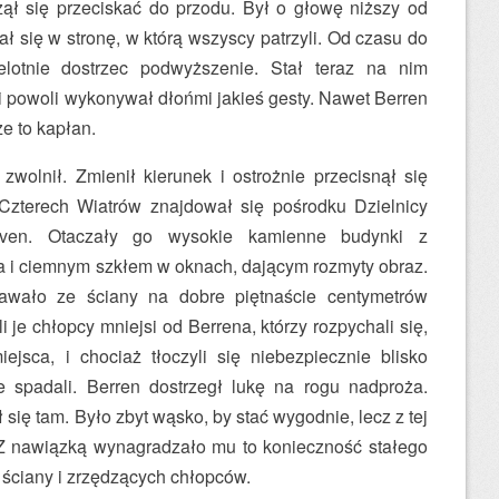
zął się przecis­kać do przodu. Był o głowę niższy od
ał się w stronę, w którą wszyscy patrzyli. Od czasu do
lotnie dostrzec podwyższenie. Stał teraz na nim
i powoli wykonywał dłońmi jakieś gesty. Nawet Berren
e to kapłan.
zwolnił. Zmienił kierunek i ostrożnie przecisnął się
Czterech Wiatrów znajdował się pośrodku Dzielnicy
en. Otaczały go wysokie kamienne budynki z
 i ciemnym szkłem w oknach, dającym rozmyty obraz.
awało ze ściany na dobre piętnaście centymetrów
 je chłopcy mniejsi od Berrena, którzy rozpychali się,
ejsca, i chociaż tłoczyli się niebezpiecznie blisko
e spadali. Berren dostrzegł lukę na rogu nadproża.
ł się tam. Było zbyt wąsko, by stać wygodnie, lecz z tej
 Z nawiązką wynagradzało mu to konieczność stałego
 ściany i zrzędzących chłopców.