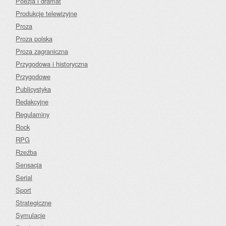
Poezja i dramat
Produkcje telewizyjne
Proza
Proza polska
Proza zagraniczna
Przygodowa i historyczna
Przygodowe
Publicystyka
Redakcyjne
Regulaminy
Rock
RPG
Rzeźba
Sensacja
Serial
Sport
Strategiczne
Symulacje