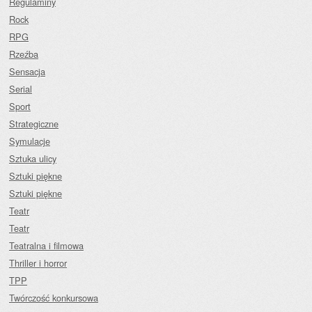
Regulaminy
Rock
RPG
Rzeźba
Sensacja
Serial
Sport
Strategiczne
Symulacje
Sztuka ulicy
Sztuki piękne
Sztuki piękne
Teatr
Teatr
Teatralna i filmowa
Thriller i horror
TPP
Twórczość konkursowa