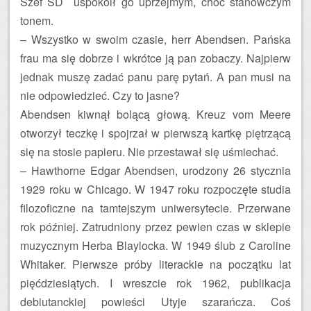
Szef SD uspokoił go uprzejmym, choć stanowczym
tonem.
– Wszystko w swoim czasie, herr Abendsen. Pańska
frau ma się dobrze i wkrótce ją pan zobaczy. Najpierw
jednak muszę zadać panu parę pytań. A pan musi na
nie odpowiedzieć. Czy to jasne?
Abendsen kiwnął bolącą głową. Kreuz vom Meere
otworzył teczkę i spojrzał w pierwszą kartkę piętrzącą
się na stosie papieru. Nie przestawał się uśmiechać.
– Hawthorne Edgar Abendsen, urodzony 26 stycznia
1929 roku w Chicago. W 1947 roku rozpoczęte studia
filozoficzne na tamtejszym uniwersytecie. Przerwane
rok później. Zatrudniony przez pewien czas w sklepie
muzycznym Herba Blaylocka. W 1949 ślub z Caroline
Whitaker. Pierwsze próby literackie na początku lat
pięćdziesiątych. I wreszcie rok 1962, publikacja
debiutanckiej powieści Utyje szarańcza. Coś