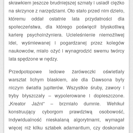
skrawkiem jeszcze brudniejszej szmaty i usiadł ciężko
na skrzynce z narzędziami. Oto stało przed nim dzieło,
któremu oddał ostatnie lata przydatności dla
społeczeństwa, dla którego poświęcił błyskotliwą
karierę psychoinżyniera. Ucieleśnienie niemożliwej
idei, wyśmiewanej i pogardzanej przez kolegów
naukowców, miało ożyć i wynagrodzić swemu twórcy
lata spędzone w nędzy.
Przedpotopowe ledowe żaróweczki oświetlały
warsztat lichym blaskiem, ale dla Dawsona były
niczym światła jupiterów. Wszystkie śruby, zawory i
tryby błyszczały – wypolerowane i dopieszczone.
„Kreator Jaźni” – brzmiało dumnie. Wehikuł
konstruujący cyborgom prawdziwą osobowość,
indywidualność nieskalaną algorytmami, wymagał
więcej niż kilku sztabek adamantium, czy doskonale