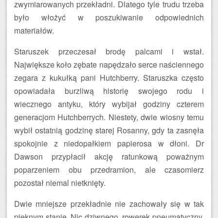
zwymiarowanych przekładni. Dlatego tyle trudu trzeba
było włożyć w poszukiwanie odpowiednich
materiałów.
Staruszek przeczesał brodę palcami i wstał.
Największe koło zębate napędzało serce naściennego
zegara z kukułką pani Hutchberry. Staruszka często
opowiadała burzliwą historię swojego rodu i
wiecznego antyku, który wybijał godziny czterem
generacjom Hutchberrych. Niestety, dwie wiosny temu
wybił ostatnią godzinę starej Rosanny, gdy ta zasnęła
spokojnie z niedopałkiem papierosa w dłoni. Dr
Dawson przypłacił akcję ratunkową poważnym
poparzeniem obu przedramion, ale czasomierz
pozostał niemal nietknięty.
Dwie mniejsze przekładnie nie zachowały się w tak
pięknym stanie. Nic dziwnego, rowerek pneumatyczny,