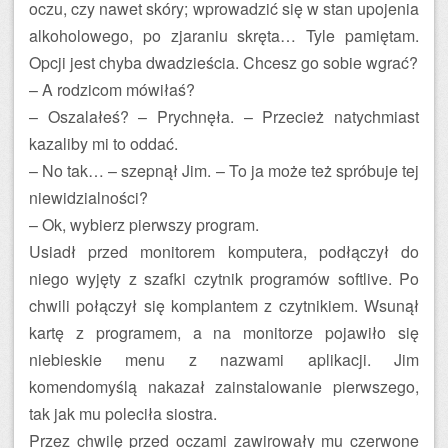
oczu, czy nawet skóry; wprowadzić się w stan upojenia
alkoholowego, po zjaraniu skręta… Tyle pamiętam.
Opcji jest chyba dwadzieścia. Chcesz go sobie wgrać?
– A rodzicom mówiłaś?
– Oszalałeś? – Prychnęła. – Przecież natychmiast
kazaliby mi to oddać.
– No tak… – szepnął Jim. – To ja może też spróbuje tej
niewidzialności?
– Ok, wybierz pierwszy program.
Usiadł przed monitorem komputera, podłączył do
niego wyjęty z szafki czytnik programów softlive. Po
chwili połączył się komplantem z czytnikiem. Wsunął
kartę z programem, a na monitorze pojawiło się
niebieskie menu z nazwami aplikacji. Jim
komendomyślą nakazał zainstalowanie pierwszego,
tak jak mu poleciła siostra.
Przez chwilę przed oczami zawirowały mu czerwone