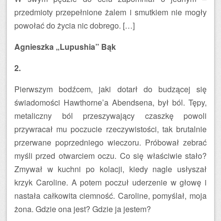
przedmioty przepełnione żalem i smutkiem nie mogły
powołać do życia nic dobrego. […]
Agnieszka „Lupushia” Bąk
2.
Pierwszym bodźcem, jaki dotarł do budzącej się
świadomości Hawthorne’a Abendsena, był ból. Tępy,
metaliczny ból przeszywający czaszkę powoli
przywracał mu poczucie rzeczywistości, tak brutalnie
przerwane poprzedniego wieczoru. Próbował zebrać
myśli przed otwarciem oczu. Co się właściwie stało?
Zmywał w kuchni po kolacji, kiedy nagle usłyszał
krzyk Caroline. A potem poczuł uderzenie w głowę i
nastała całkowita ciemność. Caroline, pomyślał, moja
żona. Gdzie ona jest? Gdzie ja jestem?