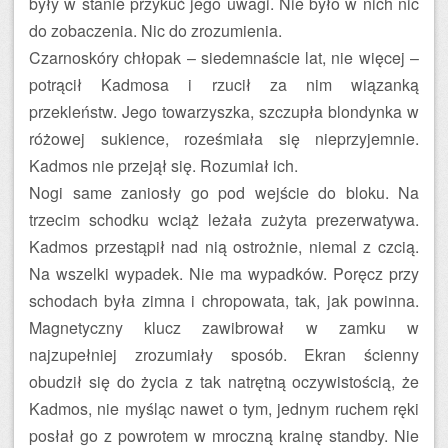
były w stanie przykuć jego uwagi. Nie było w nich nic
do zobaczenia. Nic do zrozumienia.
Czarnoskóry chłopak – siedemnaście lat, nie więcej –
potrącił Kadmosa i rzucił za nim wiązanką
przekleństw. Jego towarzyszka, szczupła blondynka w
różowej sukience, roześmiała się nieprzyjemnie.
Kadmos nie przejął się. Rozumiał ich.
Nogi same zaniosły go pod wejście do bloku. Na
trzecim schodku wciąż leżała zużyta prezerwatywa.
Kadmos przestąpił nad nią ostrożnie, niemal z czcią.
Na wszelki wypadek. Nie ma wypadków. Poręcz przy
schodach była zimna i chropowata, tak, jak powinna.
Magnetyczny klucz zawibrował w zamku w
najzupełniej zrozumiały sposób. Ekran ścienny
obudził się do życia z tak natrętną oczywistością, że
Kadmos, nie myśląc nawet o tym, jednym ruchem ręki
posłał go z powrotem w mroczną krainę standby. Nie