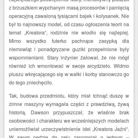
z brzuszkiem wypchanym masą procesorów i pamięcią
operacyjną zawaloną tysiącami bajek i kołysanek. Nie
był to najnowszy model, od czasu ogłoszenia teorii na
temat „Kreatora”, rodzinie nie wiodło się najlepiej.
Mimo wszystko futerko pachnące zasypką dla
niemowląt i ponadgryzane guziki przepełnione były
wspomnieniami. Stary inżynier żałował, że nie mógł
również ich wmontować w swoje arcydzieło. Widmo
pluszu wkręcającego się w wałki i korby stanowczo go
do tego zniechęciło.
Tak, budowa przedmiotu, który miał tchnąć duszę w
zimne maszyny wymagała części z prawdziwą, żywą
historią. Dawson przypuszczał, że właśnie brak
osobowości i charakteru we wcześniejszych modelach
uniemożliwiał urzeczywistnienie idei „Kreatora Jaźni”.
W swym pędzie do celu zapomniał o jednym –