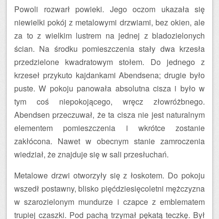
Powoli rozwarł powieki. Jego oczom ukazała się
niewielki pokój z metalowymi drzwiami, bez okien, ale
za to z wielkim lustrem na jednej z bladozielonych
ścian. Na środku pomieszczenia stały dwa krzesła
przedzielone kwadratowym stołem. Do jednego z
krzeseł przykuto kajdankami Abendsena; drugie było
puste. W pokoju panowała absolutna cisza i było w
tym coś niepokojącego, wręcz złowróżbnego.
Abendsen przeczuwał, że ta cisza nie jest naturalnym
elementem pomieszczenia i wkrótce zostanie
zakłócona. Nawet w obecnym stanie zamroczenia
wiedział, że znajduje się w sali przesłuchań.
Metalowe drzwi otworzyły się z łoskotem. Do pokoju
wszedł postawny, blisko pięćdziesięcoletni mężczyzna
w szarozielonym mundurze i czapce z emblematem
trupiej czaszki. Pod pachą trzymał pękatą teczkę. Był