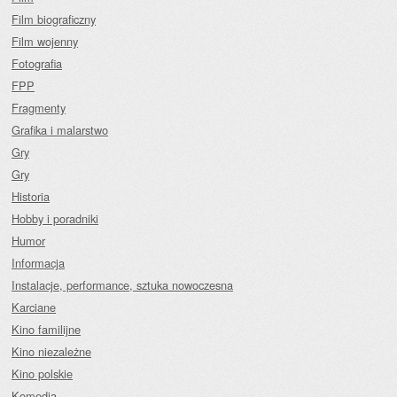
Film biograficzny
Film wojenny
Fotografia
FPP
Fragmenty
Grafika i malarstwo
Gry
Gry
Historia
Hobby i poradniki
Humor
Informacja
Instalacje, performance, sztuka nowoczesna
Karciane
Kino familijne
Kino niezależne
Kino polskie
Komedia