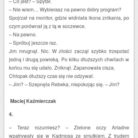
– Co jest? – Spytał.
– Nie wiem… Wybierasz na pewno dobry program?
Spojrzał na monitor, gdzie widniała ikona znikania, po
czym porównał ją z tą w soczewce.
– Na pewno.
– Spróbuj jeszcze raz.
Jim mrugnął. Nic. W złości zaczął szybko trzepotać
jedną i drugą powieką. Po kilku dłuższych chwilach w
końcu mu się udało. Zniknął. Zapanowała cisza.
Chłopak dłuższy czas się nie odzywał.
– Jim? – Szepnęła Rebeka, niepokojąc się. – Jim?
Maciej Kaźmierczak
4.
– Teraz rozumiesz? – Zielone oczy Ariadne
wpatrywały się w Kadmosa ze smutkiem. Z trudem