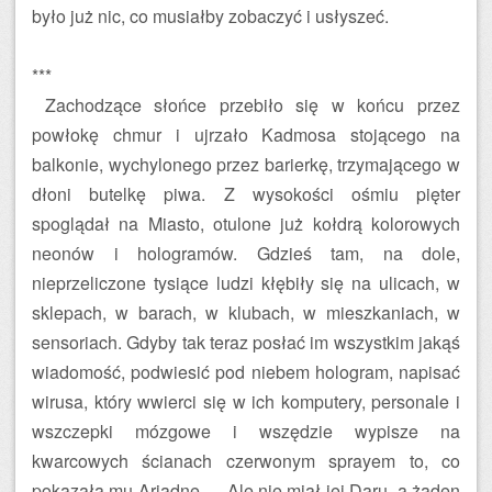
było już nic, co musiałby zobaczyć i usłyszeć.
***
Zachodzące słońce przebiło się w końcu przez
powłokę chmur i ujrzało Kadmosa stojącego na
balkonie, wychylonego przez barierkę, trzymającego w
dłoni butelkę piwa. Z wysokości ośmiu pięter
spoglądał na Miasto, otulone już kołdrą kolorowych
neonów i hologramów. Gdzieś tam, na dole,
nieprzeliczone tysiące ludzi kłębiły się na ulicach, w
sklepach, w barach, w klubach, w mieszkaniach, w
sensoriach. Gdyby tak teraz posłać im wszystkim jakąś
wiadomość, podwiesić pod niebem hologram, napisać
wirusa, który wwierci się w ich komputery, personale i
wszczepki mózgowe i wszędzie wypisze na
kwarcowych ścianach czerwonym sprayem to, co
pokazała mu Ariadne … Ale nie miał jej Daru, a żaden