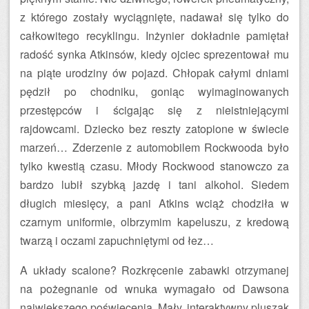
z którego zostały wyciągnięte, nadawał się tylko do
całkowitego recyklingu. Inżynier dokładnie pamiętał
radość synka Atkinsów, kiedy ojciec sprezentował mu
na piąte urodziny ów pojazd. Chłopak całymi dniami
pędził po chodniku, goniąc wyimaginowanych
przestępców i ścigając się z nieistniejącymi
rajdowcami. Dziecko bez reszty zatopione w świecie
marzeń… Zderzenie z automobilem Rockwooda było
tylko kwestią czasu. Młody Rockwood stanowczo za
bardzo lubił szybką jazdę i tani alkohol. Siedem
długich miesięcy, a pani Atkins wciąż chodziła w
czarnym uniformie, olbrzymim kapeluszu, z kredową
twarzą i oczami zapuchniętymi od łez…
A układy scalone? Rozkręcenie zabawki otrzymanej
na pożegnanie od wnuka wymagało od Dawsona
największego poświęcenia. Mały, interaktywny pluszak