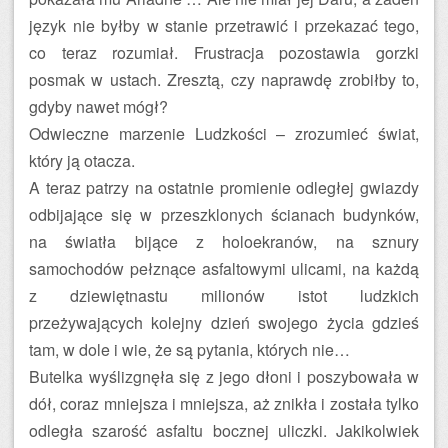
język nie byłby w stanie przetrawić i przekazać tego,
co teraz rozumiał. Frustracja pozostawia gorzki
posmak w ustach. Zresztą, czy naprawdę zrobiłby to,
gdyby nawet mógł?
Odwieczne marzenie Ludzkości – zrozumieć świat,
który ją otacza.
A teraz patrzy na ostatnie promienie odległej gwiazdy
odbijające się w przeszklonych ścianach budynków,
na światła bijące z holoekranów, na sznury
samochodów pełznące asfaltowymi ulicami, na każdą
z dziewiętnastu milionów istot ludzkich
przeżywających kolejny dzień swojego życia gdzieś
tam, w dole i wie, że są pytania, których nie…
Butelka wyślizgnęła się z jego dłoni i poszybowała w
dół, coraz mniejsza i mniejsza, aż znikła i została tylko
odległa szarość asfaltu bocznej uliczki. Jakikolwiek