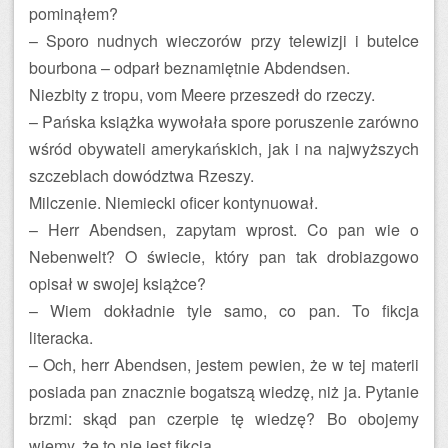
pominąłem?
– Sporo nudnych wieczorów przy telewizji i butelce
bourbona – odparł beznamiętnie Abdendsen.
Niezbity z tropu, vom Meere przeszedł do rzeczy.
– Pańska książka wywołała spore poruszenie zarówno
wśród obywateli amerykańskich, jak i na najwyższych
szczeblach dowództwa Rzeszy.
Milczenie. Niemiecki oficer kontynuował.
– Herr Abendsen, zapytam wprost. Co pan wie o
Nebenwelt? O świecie, który pan tak drobiazgowo
opisał w swojej książce?
– Wiem dokładnie tyle samo, co pan. To fikcja
literacka.
– Och, herr Abendsen, jestem pewien, że w tej materii
posiada pan znacznie bogatszą wiedzę, niż ja. Pytanie
brzmi: skąd pan czerpie tę wiedzę? Bo obojemy
wiemy, że to nie jest fikcja.