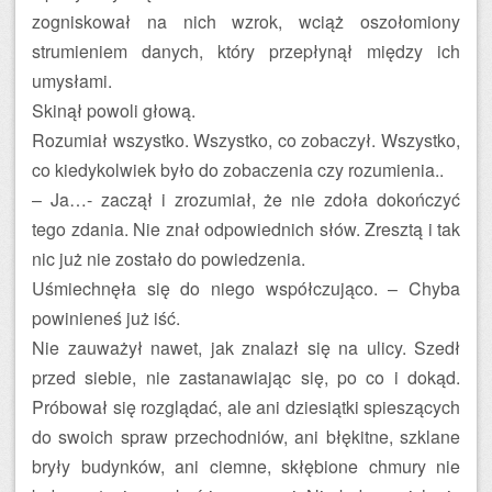
zogniskował na nich wzrok, wciąż oszołomiony
strumieniem danych, który przepłynął między ich
umysłami.
Skinął powoli głową.
Rozumiał wszystko. Wszystko, co zobaczył. Wszystko,
co kiedykolwiek było do zobaczenia czy rozumienia..
– Ja…- zaczął i zrozumiał, że nie zdoła dokończyć
tego zdania. Nie znał odpowiednich słów. Zresztą i tak
nic już nie zostało do powiedzenia.
Uśmiechnęła się do niego współczująco. – Chyba
powinieneś już iść.
Nie zauważył nawet, jak znalazł się na ulicy. Szedł
przed siebie, nie zastanawiając się, po co i dokąd.
Próbował się rozglądać, ale ani dziesiątki spieszących
do swoich spraw przechodniów, ani błękitne, szklane
bryły budynków, ani ciemne, skłębione chmury nie