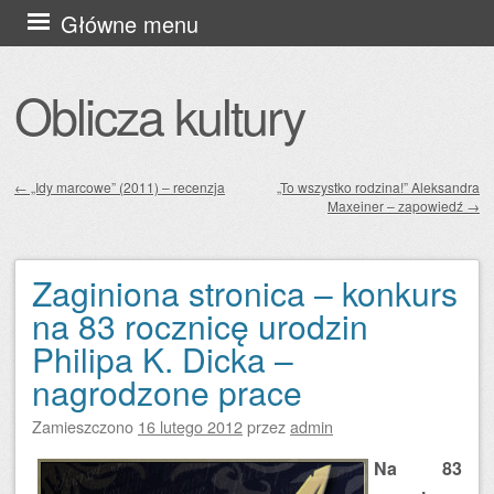
Przejdź
Główne menu
do
treści
Oblicza kultury
←
„Idy marcowe” (2011) – recenzja
„To wszystko rodzina!” Aleksandra
Maxeiner – zapowiedź
→
Zobacz wpisy
Zaginiona stronica – konkurs
na 83 rocznicę urodzin
Philipa K. Dicka –
nagrodzone prace
Zamieszczono
16 lutego 2012
przez
admin
Na 83