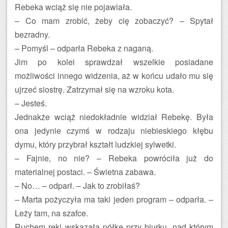
Rebeka wciąż się nie pojawiała.
– Co mam zrobić, żeby cię zobaczyć? – Spytał
bezradny.
– Pomyśl – odparła Rebeka z naganą.
Jim po kolei sprawdzał wszelkie posiadane
możliwości innego widzenia, aż w końcu udało mu się
ujrzeć siostrę. Zatrzymał się na wzroku kota.
– Jesteś.
Jednakże wciąż niedokładnie widział Rebekę. Była
ona jedynie czymś w rodzaju niebieskiego kłębu
dymu, który przybrał kształt ludzkiej sylwetki.
– Fajnie, no nie? – Rebeka powróciła już do
materialnej postaci. – Świetna zabawa.
– No… – odparł. – Jak to zrobiłaś?
– Marta pożyczyła ma taki jeden program – odparła. –
Leży tam, na szafce.
Ruchem ręki wskazała półkę przy biurku, nad którym