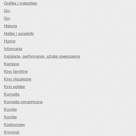
Grafika i malarstwo
Gry
Gry
Historia
Hobby i poradniki
Humor
Informacja
Instalacje, performance, sztuka nowoczesna
Karciane
Kino familijne
Kino niezależne
Kino polskie
Komedia
Komedia romantyczna
Komiks
Komiks
Kostiumowy
Kryminał