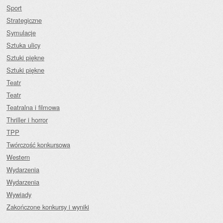
Sport
Strategiczne
Symulacje
Sztuka ulicy
Sztuki piękne
Sztuki piękne
Teatr
Teatr
Teatralna i filmowa
Thriller i horror
TPP
Twórczość konkursowa
Western
Wydarzenia
Wydarzenia
Wywiady
Zakończone konkursy i wyniki