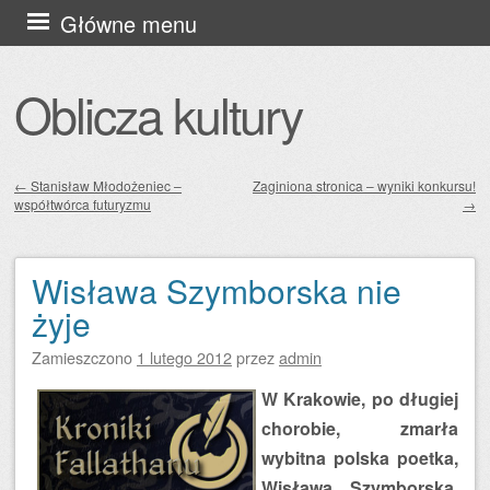
Przejdź
Główne menu
do
treści
Oblicza kultury
←
Stanisław Młodożeniec –
Zaginiona stronica – wyniki konkursu!
współtwórca futuryzmu
→
Zobacz wpisy
Wisława Szymborska nie
żyje
Zamieszczono
1 lutego 2012
przez
admin
W Krakowie, po długiej
chorobie, zmarła
wybitna polska poetka,
Wisława Szymborska.