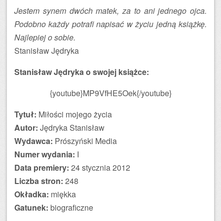
Jestem synem dwóch matek, za to ani jednego ojca.
Podobno każdy potrafi napisać w życiu jedną książkę.
Najlepiej o sobie.
Stanisław Jędryka
Stanisław Jędryka o swojej książce:
{youtube}MP9VfHE5Oek{/youtube}
Tytuł:
Miłości mojego życia
Autor:
Jędryka Stanisław
Wydawca:
Prószyński Media
Numer wydania:
I
Data premiery:
24 stycznia 2012
Liczba stron:
248
Okładka:
miękka
Gatunek:
biograficzne