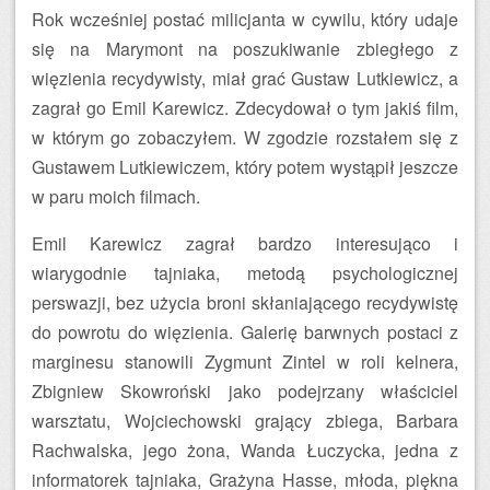
Rok wcześniej postać milicjanta w cywilu, który udaje
się na Marymont na poszukiwanie zbiegłego z
więzienia recydywisty, miał grać Gustaw Lutkiewicz, a
zagrał go Emil Karewicz. Zdecydował o tym jakiś film,
w którym go zobaczyłem. W zgodzie rozstałem się z
Gustawem Lutkiewiczem, który potem wystąpił jeszcze
w paru moich filmach.
Emil Karewicz zagrał bardzo interesująco i
wiarygodnie tajniaka, metodą psychologicznej
perswazji, bez użycia broni skłaniającego recydywistę
do powrotu do więzienia. Galerię barwnych postaci z
marginesu stanowili Zygmunt Zintel w roli kelnera,
Zbigniew Skowroński jako podejrzany właściciel
warsztatu, Wojciechowski grający zbiega, Barbara
Rachwalska, jego żona, Wanda Łuczycka, jedna z
informatorek tajniaka, Grażyna Hasse, młoda, piękna