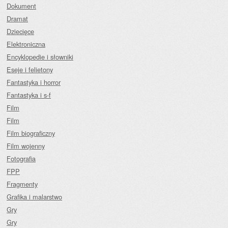
Dokument
Dramat
Dziecięce
Elektroniczna
Encyklopedie i słowniki
Eseje i felietony
Fantastyka i horror
Fantastyka i s-f
Film
Film
Film biograficzny
Film wojenny
Fotografia
FPP
Fragmenty
Grafika i malarstwo
Gry
Gry