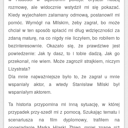
rozmowę, ale widocznie wstydził mi się pokazać.
Kiedy wyjechałem załamany odmową, postanowił mi
pomóc. Wymógł na Milskim, żeby zagrał, bo może
chciał w ten sposób spłacić mi dług wdzięczności za
zdaną maturę, na co nigdy nie liczyłem, bo robiłem to
bezinteresownie. Okazało się, że prawdziwe jest
powiedzenie: Jak ty dasz, to i tobie dadzą. Jak go
przekonał, nie wiem. Może zagroził strajkiem, niczym
Lizystrata?
Dla mnie najważniejsze było to, że zagrał u mnie
wspaniały aktor, a wtedy Stanisław Milski był
wspaniałym aktorem.
Ta historia przypomina mi inną sytuację, w której
przypadek przy-szedł mi z pomocą. Szukając tematu i
scenariusza na film dyplomowy, trafiłem na
opowiadanie Marka Hłaski Zbieg, mniej znane niż