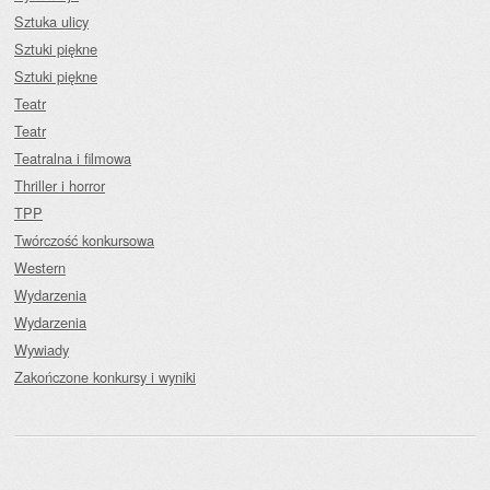
Sztuka ulicy
Sztuki piękne
Sztuki piękne
Teatr
Teatr
Teatralna i filmowa
Thriller i horror
TPP
Twórczość konkursowa
Western
Wydarzenia
Wydarzenia
Wywiady
Zakończone konkursy i wyniki