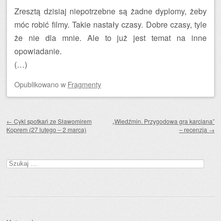
Zresztą dzisiaj niepotrzebne są żadne dyplomy, żeby
móc robić filmy. Takie nastały czasy. Dobre czasy, tyle
że nie dla mnie. Ale to już jest temat na inne
opowiadanie.
(…)
Opublikowano
w
Fragmenty
Zobacz wpisy
←
Cykl spotkań ze Sławomirem
„Wiedźmin. Przygodowa gra karciana”
Koprem (27 lutego – 2 marca)
– recenzja
→
Szukaj: