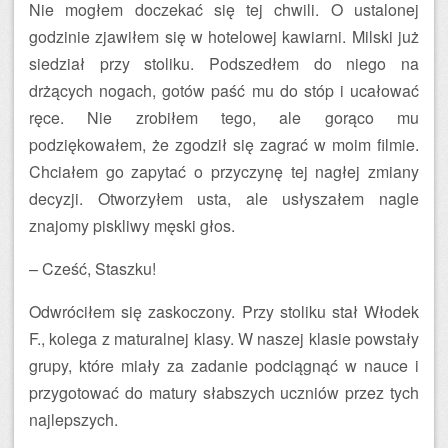
Nie mogłem doczekać się tej chwili. O ustalonej
godzinie zjawiłem się w hotelowej kawiarni. Milski już
siedział przy stoliku. Podszedłem do niego na
drżących nogach, gotów paść mu do stóp i ucałować
ręce. Nie zrobiłem tego, ale gorąco mu
podziękowałem, że zgodził się zagrać w moim filmie.
Chciałem go zapytać o przyczynę tej nagłej zmiany
decyzji. Otworzyłem usta, ale usłyszałem nagle
znajomy piskliwy męski głos.
– Cześć, Staszku!
Odwróciłem się zaskoczony. Przy stoliku stał Włodek
F., kolega z maturalnej klasy. W naszej klasie powstały
grupy, które miały za zadanie podciągnąć w nauce i
przygotować do matury słabszych uczniów przez tych
najlepszych.