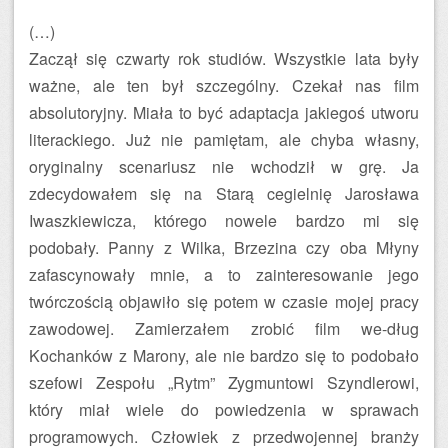
(…)
Zaczął się czwarty rok studiów. Wszystkie lata były
ważne, ale ten był szczególny. Czekał nas film
absolutoryjny. Miała to być adaptacja jakiegoś utworu
literackiego. Już nie pamiętam, ale chyba własny,
oryginalny scenariusz nie wchodził w grę. Ja
zdecydowałem się na Starą cegielnię Jarosława
Iwaszkiewicza, którego nowele bardzo mi się
podobały. Panny z Wilka, Brzezina czy oba Młyny
zafascynowały mnie, a to zainteresowanie jego
twórczością objawiło się potem w czasie mojej pracy
zawodowej. Zamierzałem zrobić film we-dług
Kochanków z Marony, ale nie bardzo się to podobało
szefowi Zespołu „Rytm” Zygmuntowi Szyndlerowi,
który miał wiele do powiedzenia w sprawach
programowych. Człowiek z przedwojennej branży