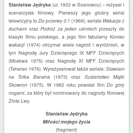
Stanisław Jędryka
(ur. 1933 w Sosnowcu) – reżyser i
scenarzysta filmowy. Pierwszy jego głośny serial
telewizyjny to
Do przerwy 0:1
(1969), seriale
Wakacje z
duchami
oraz
Podróż za jeden uśmiech
przeszły do
klasyki filmu polskiego, a jego film fabularny
Koniec
wakacji
(1974) otrzymał wiele nagród i wyróżnień, w
tym Nagrodę Jury Dziecięcego IX MFF Dziecięcych
(Moskwa 1975) oraz Nagrodę XI MFF Dziecięcych
(Teheran 1976). Wyreżyserował także seriale:
Stawiam
na Tolka Banana
(1973) oraz
Szaleństwo Majki
Skowron
(1975). W 1982 roku powstał film
Do góry
nogami
, za który był nominowany do nagrody filmowej
Złote Lwy.
Stanisław Jędryka
Miłości mojego życia
(fragment)