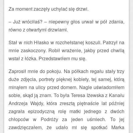
Za moment zaczęły uchylać się drzwi.
– Już wróciłaś? – niepewny głos urwał w pół zdania,
równo z otwartymi drzwiami.
Stał w nich Hłasko w rozchełstanej koszuli. Patrzył na
mnie zaskoczony. Robił wrażenie, jakby przed chwilą
wstał z łóżka. Przedstawiłem mu się.
Zaprosił mnie do pokoju. Na półkach regału stały trzy
duże zdjęcia, portrety pięknej kobiety, tej samej, którą
minąłem na ulicy przed domem. Nagle uświadomiłem
sobie, skąd ją znam. To była Teresa Iżewska z Kanału
Andrzeja Wajdy, która zresztą piętnaście lat później
zagrała epizodyczną rolę matki jednego z dwóch
chłopców w Podróży za jeden uśmiech. To jej
zawdzięczałem, że udało mi się spotkać Marka