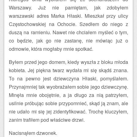
Warszawy. Już nie pamiętam, jak zdobyłem
warszawski adres Marka Hłaski. Mieszkał przy ulicy
Częstochowskiej na Ochocie. Szedłem do niego z
duszą na ramieniu. Nawet nie chciałem myśleć o tym,
co będzie, jak go nie zastanę, nie mówiąc już o
odmowie, która mogłaby mnie spotkać.
Byłem przed jego domem, kiedy wyszła z bloku młoda
kobieta. Jej piękna twarz wydała mi się skądś znana.
To na pewno jest dziewczyna Hłaski, pomyślałem.
Przynajmniej tak wyobrażałem sobie jego dziewczynę.
Minęła mnie obojętnie, a ja długo za nią patrzyłem,
usilnie próbując sobie przypomnieć, skąd ją znam, ale
nie udało mi się jej zidentyfikować. Trochę kluczyłem,
zanim trafiłem pod właściwe drzwi.
Nacisnąłem dzwonek.