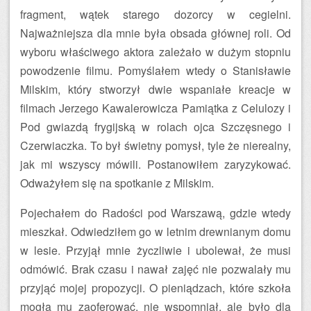
fragment, wątek starego dozorcy w cegielni.
Najważniejsza dla mnie była obsada głównej roli. Od
wyboru właściwego aktora zależało w dużym stopniu
powodzenie filmu. Pomyślałem wtedy o Stanisławie
Milskim, który stworzył dwie wspaniałe kreacje w
filmach Jerzego Kawalerowicza Pamiątka z Celulozy i
Pod gwiazdą frygijską w rolach ojca Szczęsnego i
Czerwiaczka. To był świetny pomysł, tyle że nierealny,
jak mi wszyscy mówili. Postanowiłem zaryzykować.
Odważyłem się na spotkanie z Milskim.
Pojechałem do Radości pod Warszawą, gdzie wtedy
mieszkał. Odwiedziłem go w letnim drewnianym domu
w lesie. Przyjął mnie życzliwie i ubolewał, że musi
odmówić. Brak czasu i nawał zajęć nie pozwalały mu
przyjąć mojej propozycji. O pieniądzach, które szkoła
mogła mu zaoferować, nie wspomniał, ale było dla