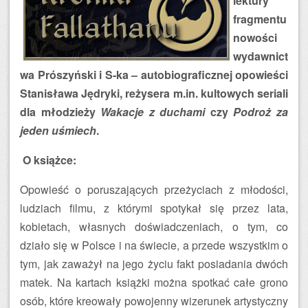
lektury
fragmentu
nowości
wydawnict
wa Prószyński i S-ka – autobiograficznej opowieści
Stanisława Jędryki, reżysera m.in. kultowych seriali
dla młodzieży
Wakacje z duchami
czy
Podroż za
jeden uśmiech
.
O książce:
Opowieść o poruszających przeżyciach z młodości,
ludziach filmu, z którymi spotykał się przez lata,
kobietach, własnych doświadczeniach, o tym, co
działo się w Polsce i na świecie, a przede wszystkim o
tym, jak zaważył na jego życiu fakt posiadania dwóch
matek. Na kartach książki można spotkać całe grono
osób, które kreowały powojenny wizerunek artystyczny