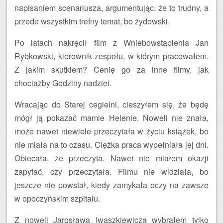
napisaniem scenariusza, argumentując, że to trudny, a
przede wszystkim trefny temat, bo żydowski.
Po latach nakręcił film z Wniebowstąpienia Jan
Rybkowski, kierownik zespołu, w którym pracowałem.
Z jakim skutkiem? Cenię go za inne filmy, jak
chociażby Godziny nadziei.
Wracając do Starej cegielni, cieszyłem się, że będę
mógł ją pokazać mamie Helenie. Noweli nie znała,
może nawet niewiele przeczytała w życiu książek, bo
nie miała na to czasu. Ciężka praca wypełniała jej dni.
Obiecała, że przeczyta. Nawet nie miałem okazji
zapytać, czy przeczytała. Filmu nie widziała, bo
jeszcze nie powstał, kiedy zamykała oczy na zawsze
w opoczyńskim szpitalu.
Z noweli Jarosława Iwaszkiewicza wybrałem tylko