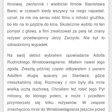
filmowej, zwolennik i wielbiciel filmów Stanisława
Barei, w czasach kiedy wszyscy na niego napadali,
uznał, że nie ma sensu robić filmu o miłości gruźlika,
bo kto na to pójdzie do kina. Skutecznie wybito mi ten
pomysł z głowy, a film zrealizował za parę lat znany
reżyser przedwojenny Jerzy Zarzycki. Nie był to
odosobniony wypadek.
Na swój debiut wybrałem opowiadanie Adolfa
Rudnickiego Wniebowstąpienie. Miałem nawet jego
zgodę. Zresztą później często odbywałem z panem
Adolfem długie spacery po Starówce, gdzie
mieszkaliśmy obaj. Rozmowy z nim były dla mnie
wielką ucztą duchową. Chciałem też robić jego Pył
miłosny, do którego potem, a może i przedtem
przymierzało się kilku reżyserów. W zespole
zniechęcono mnie do Wniebowstąpienia jeszcze przed