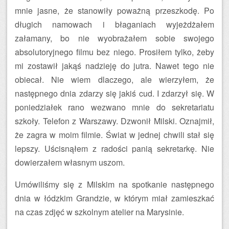
mnie jasne, że stanowiły poważną przeszkodę. Po
długich namowach i błaganiach wyjeżdżałem
załamany, bo nie wyobrażałem sobie swojego
absolutoryjnego filmu bez niego. Prosiłem tylko, żeby
mi zostawił jakąś nadzieję do jutra. Nawet tego nie
obiecał. Nie wiem dlaczego, ale wierzyłem, że
następnego dnia zdarzy się jakiś cud. I zdarzył się. W
poniedziałek rano wezwano mnie do sekretariatu
szkoły. Telefon z Warszawy. Dzwonił Milski. Oznajmił,
że zagra w moim filmie. Świat w jednej chwili stał się
lepszy. Uścisnąłem z radości panią sekretarkę. Nie
dowierzałem własnym uszom.
Umówiliśmy się z Milskim na spotkanie następnego
dnia w łódzkim Grandzie, w którym miał zamieszkać
na czas zdjęć w szkolnym atelier na Marysinie.