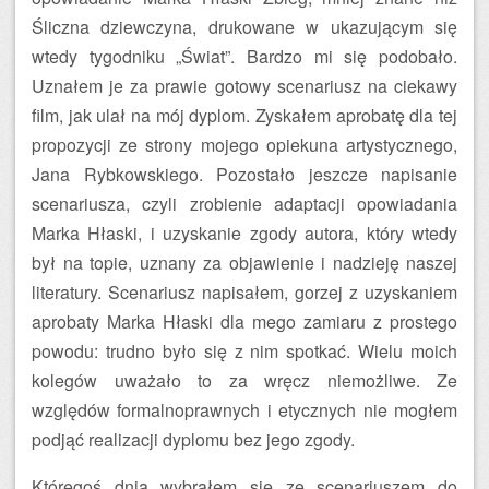
Śliczna dziewczyna, drukowane w ukazującym się
wtedy tygodniku „Świat”. Bardzo mi się podobało.
Uznałem je za prawie gotowy scenariusz na ciekawy
film, jak ulał na mój dyplom. Zyskałem aprobatę dla tej
propozycji ze strony mojego opiekuna artystycznego,
Jana Rybkowskiego. Pozostało jeszcze napisanie
scenariusza, czyli zrobienie adaptacji opowiadania
Marka Hłaski, i uzyskanie zgody autora, który wtedy
był na topie, uznany za objawienie i nadzieję naszej
literatury. Scenariusz napisałem, gorzej z uzyskaniem
aprobaty Marka Hłaski dla mego zamiaru z prostego
powodu: trudno było się z nim spotkać. Wielu moich
kolegów uważało to za wręcz niemożliwe. Ze
względów formalnoprawnych i etycznych nie mog­łem
podjąć realizacji dyplomu bez jego zgody.
Któregoś dnia wybrałem się ze scenariuszem do