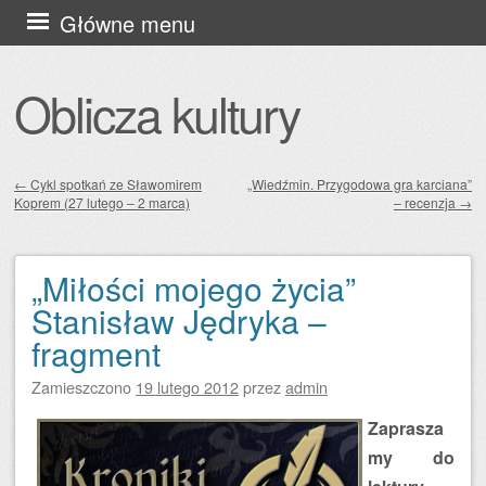
Przejdź
Główne menu
do
treści
Oblicza kultury
←
Cykl spotkań ze Sławomirem
„Wiedźmin. Przygodowa gra karciana”
Koprem (27 lutego – 2 marca)
– recenzja
→
Zobacz wpisy
„Miłości mojego życia”
Stanisław Jędryka –
fragment
Zamieszczono
19 lutego 2012
przez
admin
Zaprasza
my do