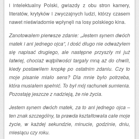
i intelektualny Polski, gwiazdy z obu stron kamery,
literatów, krytyków i zwyczajnych ludzi, którzy czasem
nawet nieświadomie wpłynęli na losy polskiego kina.
Zanotowałem pierwsze zdanie: „Jestem synem dwóch
matek i ani jednego ojca”, i dość długo nie odważyłem
się napisać drugiego, ale następne przyszły mi już
łatwiej, chociaż wątpliwości targały mną aż do chwili,
kiedy postawiłem kropkę po ostatnim zdaniu. Czy to
moje pisanie miało sens? Dla mnie było potrzeba,
która musiałem spełnić. To był mój rachunek sumienia.
Pozostaję jeszcze z nadzieją, że nie życia.
Jestem synem dwóch matek, za to ani jednego ojca –
ten znak szczególny, ta prawda kształtowała całe moje
życie, w każdej sekundzie, minucie, godzinie, dniu,
miesiącu czy roku.