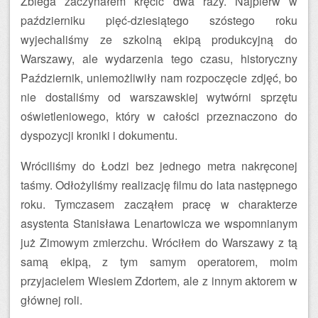
Zbiega zaczynałem kręcić dwa razy. Najpierw w
październiku pięć-dziesiątego szóstego roku
wyjechaliśmy ze szkolną ekipą produkcyjną do
Warszawy, ale wydarzenia tego czasu, historyczny
Październik, uniemożliwiły nam rozpoczęcie zdjęć, bo
nie dostaliśmy od warszawskiej wytwórni sprzętu
oświetleniowego, który w całości przeznaczono do
dyspozycji kroniki i dokumentu.
Wróciliśmy do Łodzi bez jednego metra nakręconej
taśmy. Odłożyliśmy realizację filmu do lata następnego
roku. Tymczasem zacząłem pracę w charakterze
asystenta Stanisława Lenartowicza we wspomnianym
już Zimowym zmierzchu. Wróciłem do Warszawy z tą
samą ekipą, z tym samym operatorem, moim
przyjacielem Wiesiem Zdortem, ale z innym aktorem w
głównej roli.