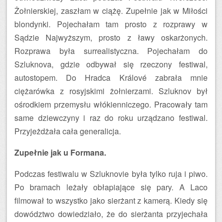
Żołnierskiej, zaszłam w ciążę. Zupełnie jak w Miłości
blondynki. Pojechałam tam prosto z rozprawy w
Sądzie Najwyższym, prosto z ławy oskarżonych.
Rozprawa była surrealistyczna. Pojechałam do
Szluknova, gdzie odbywał się rzeczony festiwal,
autostopem. Do Hradca Králové zabrała mnie
ciężarówka z rosyjskimi żołnierzami. Szluknov był
ośrodkiem przemysłu włókienniczego. Pracowały tam
same dziewczyny i raz do roku urządzano festiwal.
Przyjeżdżała cała generalicja.
Zupełnie jak u Formana.
Podczas festiwalu w Szluknovie była tylko ruja i piwo.
Po bramach leżały obłapiające się pary. A Laco
filmował to wszystko jako sierżant z kamerą. Kiedy się
dowództwo dowiedziało, że do sierżanta przyjechała