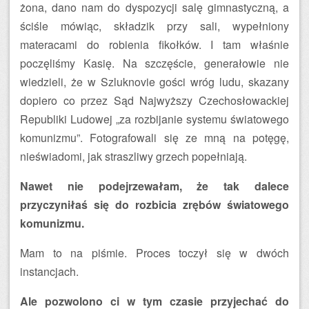
żona, dano nam do dyspozycji salę gimnastyczną, a
ściśle mówiąc, składzik przy sali, wypełniony
materacami do robienia fikołków. I tam właśnie
poczęliśmy Kasię. Na szczęście, generałowie nie
wiedzieli, że w Szluknovie gości wróg ludu, skazany
dopiero co przez Sąd Najwyższy Czechosłowackiej
Republiki Ludowej „za rozbijanie systemu światowego
komunizmu”. Fotografowali się ze mną na potęgę,
nieświadomi, jak straszliwy grzech popełniają.
Nawet nie podejrzewałam, że tak dalece
przyczyniłaś się do rozbicia zrębów światowego
komunizmu.
Mam to na piśmie. Proces toczył się w dwóch
instancjach.
Ale pozwolono ci w tym czasie przyjechać do