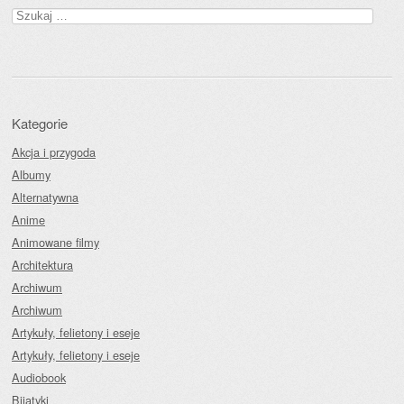
Szukaj:
Kategorie
Akcja i przygoda
Albumy
Alternatywna
Anime
Animowane filmy
Architektura
Archiwum
Archiwum
Artykuły, felietony i eseje
Artykuły, felietony i eseje
Audiobook
Bijatyki