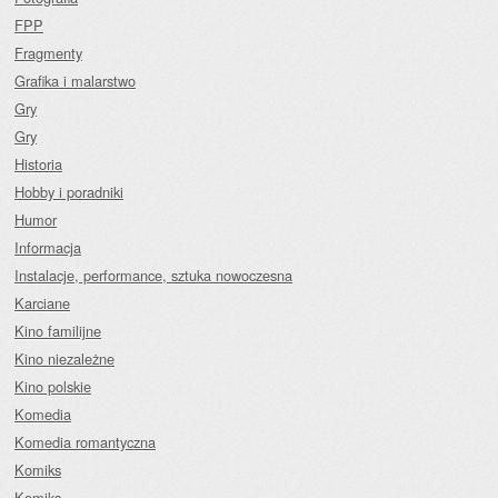
FPP
Fragmenty
Grafika i malarstwo
Gry
Gry
Historia
Hobby i poradniki
Humor
Informacja
Instalacje, performance, sztuka nowoczesna
Karciane
Kino familijne
Kino niezależne
Kino polskie
Komedia
Komedia romantyczna
Komiks
Komiks