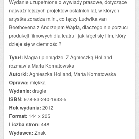
Wydanie uzupełnione o wywiady prasowe, dotyczące
najważniejszych projektów ostatnich lat, w których
artystka zdradza m.in., co łączy Ludwika van
Beethovena z Andrzejem Wajdą, dlaczego nie porzuci
produkcji filmowych dla teatru i jak kręci się film, który
dzieje się w ciemności?
Tytuł:
Magia i pieniądze. Z Agnieszką Holland
rozmawia Maria Kornatowska
Autorki:
Agnieszka Holland, Maria Kornatowska
Oprawa:
miękka
Wydanie:
drugie
ISBN:
978-83-240-1933-5
Rok wydania:
2012
Format:
144 x 205
Liczba stron:
448
Wydawca:
Znak