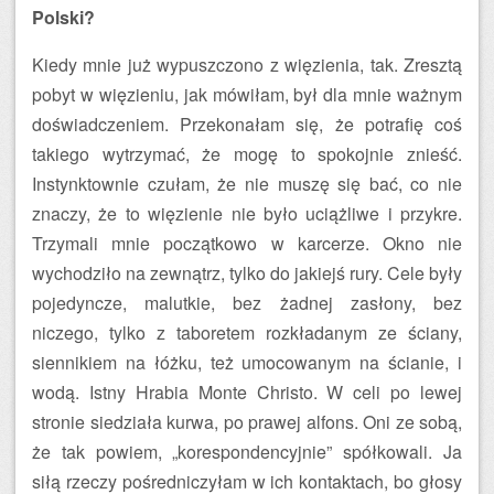
Polski?
Kiedy mnie już wypuszczono z więzienia, tak. Zresztą
pobyt w więzieniu, jak mówiłam, był dla mnie ważnym
doświadczeniem. Przekonałam się, że potrafię coś
takiego wytrzymać, że mogę to spokojnie znieść.
Instynktownie czułam, że nie muszę się bać, co nie
znaczy, że to więzienie nie było uciążliwe i przykre.
Trzymali mnie początkowo w karcerze. Okno nie
wychodziło na zewnątrz, tylko do jakiejś rury. Cele były
pojedyncze, malutkie, bez żadnej zasłony, bez
niczego, tylko z taboretem rozkładanym ze ściany,
siennikiem na łóżku, też umocowanym na ścianie, i
wodą. Istny Hrabia Monte Christo. W celi po lewej
stronie siedziała kurwa, po prawej alfons. Oni ze sobą,
że tak powiem, „korespondencyjnie” spółkowali. Ja
siłą rzeczy pośredniczyłam w ich kontaktach, bo głosy