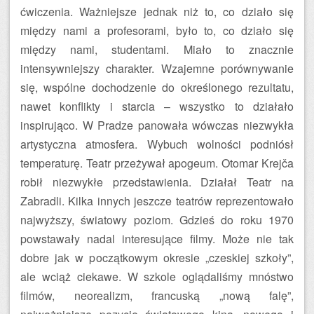
ćwiczenia. Ważniejsze jednak niż to, co działo się
między nami a profesorami, było to, co działo się
między nami, studentami. Miało to znacznie
intensywniejszy charakter. Wzajemne porównywanie
się, wspólne dochodzenie do określonego rezultatu,
nawet konflikty i starcia – wszystko to działało
inspirująco. W Pradze panowała wówczas niezwykła
artystyczna atmosfera. Wybuch wolności podniósł
temperaturę. Teatr przeżywał apogeum. Otomar Krejča
robił niezwykłe przedstawienia. Działał Teatr na
Zabradli. Kilka innych jeszcze teatrów reprezentowało
najwyższy, światowy poziom. Gdzieś do roku 1970
powstawały nadal interesujące filmy. Może nie tak
dobre jak w początkowym okresie „czeskiej szkoły”,
ale wciąż ciekawe. W szkole oglądaliśmy mnóstwo
filmów, neorealizm, francuską „nową falę”,