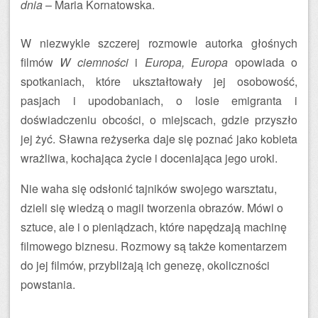
dnia
– Maria Kornatowska.
W niezwykle szczerej rozmowie autorka głośnych
filmów
W ciemności
i
Europa, Europa
opowiada o
spotkaniach, które ukształtowały jej osobowość,
pasjach i upodobaniach, o losie emigranta i
doświadczeniu obcości, o miejscach, gdzie przyszło
jej żyć. Sławna reżyserka daje się poznać jako kobieta
wrażliwa, kochająca życie i doceniająca jego uroki.
Nie waha się odsłonić tajników swojego warsztatu,
dzieli się wiedzą o magii tworzenia obrazów. Mówi o
sztuce, ale i o pieniądzach, które napędzają machinę
filmowego biznesu. Rozmowy są także komentarzem
do jej filmów, przybliżają ich genezę, okoliczności
powstania.