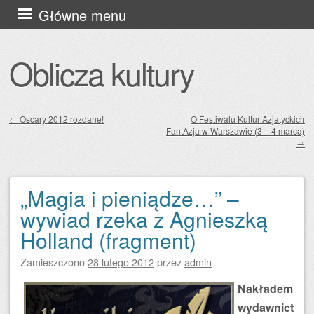
Przejdź
Główne menu
do
treści
Oblicza kultury
←
Oscary 2012 rozdane!
O Festiwalu Kultur Azjatyckich
FantAzja w Warszawie (3 – 4 marca)
Zobacz wpisy
→
„Magia i pieniądze…” –
wywiad rzeka z Agnieszką
Holland (fragment)
Zamieszczono
28 lutego 2012
przez
admin
Nakładem
wydawnict