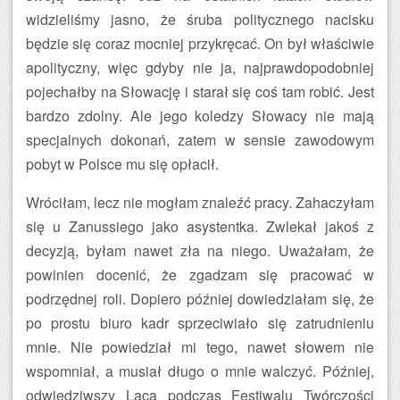
widzieliśmy jasno, że śruba politycznego nacisku
będzie się coraz mocniej przykręcać. On był właściwie
apolityczny, więc gdyby nie ja, najprawdopodobniej
pojechałby na Słowację i starał się coś tam robić. Jest
bardzo zdolny. Ale jego koledzy Słowacy nie mają
specjalnych dokonań, zatem w sensie zawodowym
pobyt w Polsce mu się opłacił.
Wróciłam, lecz nie mogłam znaleźć pracy. Zahaczyłam
się u Zanussiego jako asystentka. Zwlekał jakoś z
decyzją, byłam nawet zła na niego. Uważałam, że
powinien docenić, że zgadzam się pracować w
podrzędnej roli. Dopiero później dowiedziałam się, że
po prostu biuro kadr sprzeciwiało się zatrudnieniu
mnie. Nie powiedział mi tego, nawet słowem nie
wspomniał, a musiał długo o mnie walczyć. Później,
odwiedziwszy Laca podczas Festiwalu Twórczości