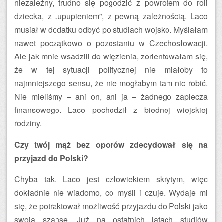
niezależny, trudno się pogodzić z powrotem do roli
dziecka, z „upupieniem”, z pewną zależnością. Laco
musiał w dodatku odbyć po studiach wojsko. Myślałam
nawet początkowo o pozostaniu w Czechosłowacji.
Ale jak mnie wsadzili do więzienia, zorientowałam się,
że w tej sytuacji politycznej nie miałoby to
najmniejszego sensu, że nie mogłabym tam nic robić.
Nie mieliśmy – ani on, ani ja – żadnego zaplecza
finansowego. Laco pochodził z biednej wiejskiej
rodziny.
Czy twój mąż bez oporów zdecydował się na
przyjazd do Polski?
Chyba tak. Laco jest człowiekiem skrytym, więc
dokładnie nie wiadomo, co myśli i czuje. Wydaje mi
się, że potraktował możliwość przyjazdu do Polski jako
swoją szansę. Już na ostatnich latach studiów