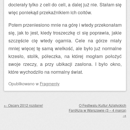
docierały tylko z celi do celi, a dalej już nie. Stałam się
więc poniekąd przekaźnikiem ich coitów.
Potem przeniesiono mnie na górę i wtedy przekonałam
się, jak to jest, kiedy troszeczkę ci się poprawia, jakie
szczęście cię wtedy ogarnia. Cele na górze miały
mniej więcej tę samą wielkość, ale było już normalne
krzesło, stolik, półeczka, na której mogłam położyć
swoje rzeczy, a przy ubikacji zasłona. I było okno,
które wychodziło na normalny świat.
Opublikowano
w
Fragmenty
Zobacz wpisy
←
Oscary 2012 rozdane!
O Festiwalu Kultur Azjatyckich
FantAzja w Warszawie (3 – 4 marca)
→