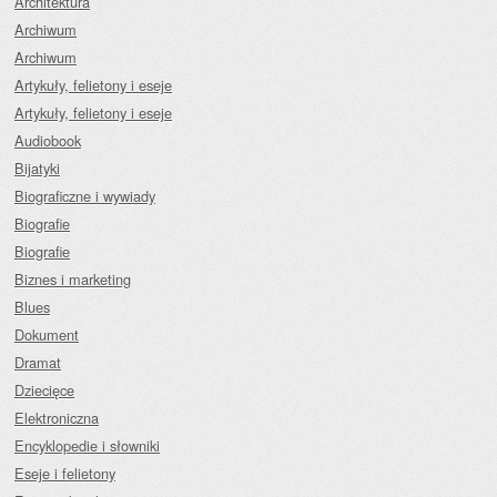
Architektura
Archiwum
Archiwum
Artykuły, felietony i eseje
Artykuły, felietony i eseje
Audiobook
Bijatyki
Biograficzne i wywiady
Biografie
Biografie
Biznes i marketing
Blues
Dokument
Dramat
Dziecięce
Elektroniczna
Encyklopedie i słowniki
Eseje i felietony