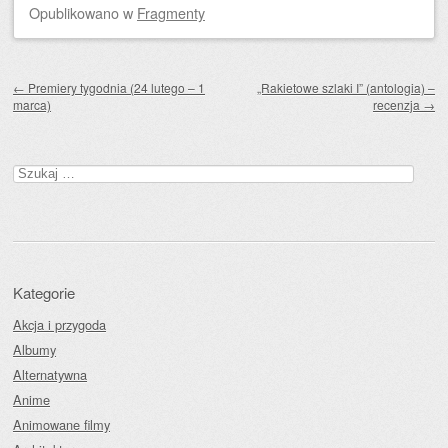
Opublikowano
w
Fragmenty
Zobacz wpisy
←
Premiery tygodnia (24 lutego – 1
„Rakietowe szlaki I” (antologia) –
marca)
recenzja
→
Szukaj:
Kategorie
Akcja i przygoda
Albumy
Alternatywna
Anime
Animowane filmy