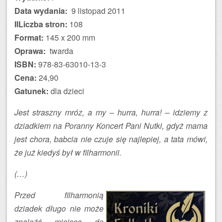
Data wydania:
9 listopad 2011
IlLiczba stron:
108
Format:
145 x 200 mm
Oprawa:
twarda
ISBN:
978-83-63010-13-3
Cena:
24,90
Gatunek:
dla dzieci
Jest straszny mróz, a my – hurra, hurra! – idziemy z
dziadkiem na Poranny Koncert Pani Nutki, gdyż mama
jest chora, babcia nie czuje się najlepiej, a tata mówi,
że już kiedyś był w filharmonii.
(…)
Przed filharmonią
dziadek długo nie może
znaleźć miejsca do