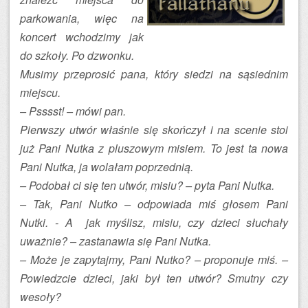
parkowania, więc na
koncert wchodzimy jak
do szkoły. Po dzwonku.
Musimy przeprosić pana, który siedzi na sąsiednim
miejscu.
– Psssst! – mówi pan.
Pierwszy utwór właśnie się skończył i na scenie stoi
już Pani Nutka z pluszowym misiem. To jest ta nowa
Pani Nutka, ja wolałam poprzednią.
– Podobał ci się ten utwór, misiu? – pyta Pani Nutka.
– Tak, Pani Nutko – odpowiada miś głosem Pani
Nutki. - A jak myślisz, misiu, czy dzieci słuchały
uważnie? – zastanawia się Pani Nutka.
– Może je zapytajmy, Pani Nutko? – proponuje miś. –
Powiedzcie dzieci, jaki był ten utwór? Smutny czy
wesoły?