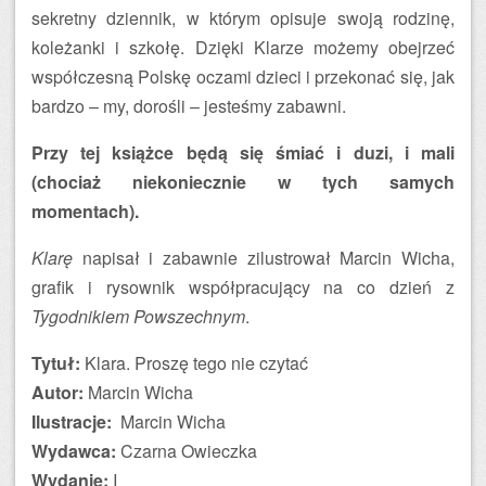
sekretny dziennik, w którym opisuje swoją rodzinę,
koleżanki i szkołę. Dzięki Klarze możemy obejrzeć
współczesną Polskę oczami dzieci i przekonać się, jak
bardzo – my, dorośli – jesteśmy zabawni.
Przy tej książce będą się śmiać i duzi, i mali
(chociaż niekoniecznie w tych samych
momentach).
Klarę
napisał i zabawnie zilustrował Marcin Wicha,
grafik i rysownik współpracujący na co dzień z
Tygodnikiem Powszechnym
.
Tytuł:
Klara. Proszę tego nie czytać
Autor:
Marcin Wicha
Ilustracje:
Marcin Wicha
Wydawca:
Czarna Owieczka
Wydanie:
I