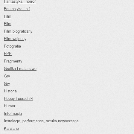
Fantastyka i horror
Fantastyka i s-f
Film
Film
Film biograficzny
Film wojenny
Fotografia
FPP
Fragmenty
Grafika i malarstwo
Gry
Gry
Historia
Hobby i poradniki
Humor
Informacja
Instalacje, performance, sztuka nowoczesna
Karciane