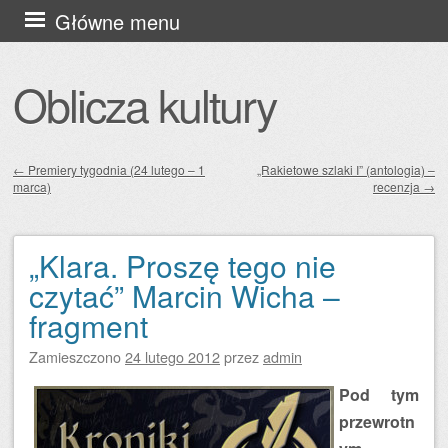
Przejdź
Główne menu
do
treści
Oblicza kultury
←
Premiery tygodnia (24 lutego – 1
„Rakietowe szlaki I” (antologia) –
marca)
recenzja
→
Zobacz wpisy
„Klara. Proszę tego nie
czytać” Marcin Wicha –
fragment
Zamieszczono
24 lutego 2012
przez
admin
Pod tym
przewrotn