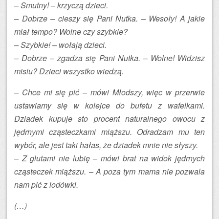
– Smutny! – krzyczą dzieci.
– Dobrze – cieszy się Pani Nutka. – Wesoły! A jakie
miał tempo? Wolne czy szybkie?
– Szybkie! – wołają dzieci.
– Dobrze – zgadza się Pani Nutka. – Wolne! Widzisz
misiu? Dzieci wszystko wiedzą.
– Chce mi się pić – mówi Młodszy, więc w przerwie
ustawiamy się w kolejce do bufetu z wafelkami.
Dziadek kupuje sto procent naturalnego owocu z
jędrnymi cząsteczkami miąższu. Odradzam mu ten
wybór, ale jest taki hałas, że dziadek mnie nie słyszy.
– Z glutami nie lubię – mówi brat na widok jędrnych
cząsteczek miąższu. – A poza tym mama nie pozwala
nam pić z lodówki.
(…)