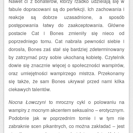
Nawet ci z bohaterów, którzy rzadko udzielają się w
fabule dopracowani są do perfekcji. Ich zachowania i
reakcje są dobrze uzasadnione, a sposób
postępowania łatwy do zaakceptowania. Główne
postacie Cat i Bones zmieniły się nieco od
poprzedniego tomu. Cat nabrała pewności siebie i
dorosła, Bones zaś stał się bardziej zdeterminowany
by zatrzymać przy sobie ukochaną kobietę. Czytelnik
dowie się znacznie więcej o społeczności wampirów,
oraz umiejętności wampirzego mistrza. Przekonamy
się także, że sam Bones ukrywał przed nami kilka
ciekawych talentów.
Nocna Łowczyni
to mroczny cykl o polowaniu na
wampiry z mocnym akcentem seksualno – erotycznym.
Podobnie jak w poprzednim tomie i w tym nie
zabraknie scen pikantnych, co można zakładać – jest