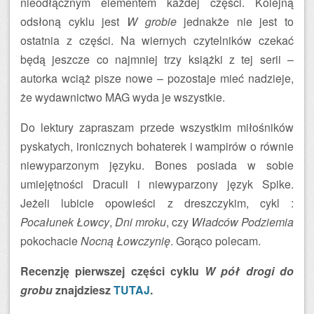
nieodłącznym elementem każdej części. Kolejną
odsłoną cyklu jest
W grobie
jednakże nie jest to
ostatnia z części. Na wiernych czytelników czekać
będą jeszcze co najmniej trzy książki z tej serii –
autorka wciąż pisze nowe – pozostaje mieć nadzieje,
że wydawnictwo MAG wyda je wszystkie.
Do lektury zapraszam przede wszystkim miłośników
pyskatych, ironicznych bohaterek i wampirów o równie
niewyparzonym języku. Bones posiada w sobie
umiejętności Draculi i niewyparzony język Spike.
Jeżeli lubicie opowieści z dreszczykim, cykl :
Pocałunek Łowcy
,
Dni mroku
, czy
Władców Podziemia
pokochacie
Nocną Łowczynię
. Gorąco polecam.
Recenzję pierwszej części cyklu
W pół drogi do
grobu
znajdziesz
TUTAJ
.