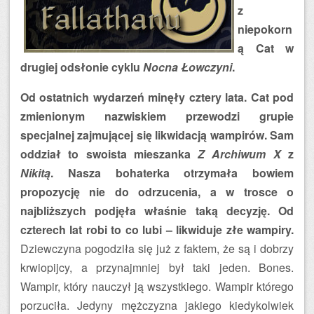
z
niepokorn
ą Cat w
drugiej odsłonie cyklu
Nocna Łowczyni
.
Od ostatnich wydarzeń minęły cztery lata. Cat pod
zmienionym nazwiskiem przewodzi grupie
specjalnej zajmującej się likwidacją wampirów. Sam
oddział to swoista mieszanka
Z Archiwum X
z
Nikitą
. Nasza bohaterka otrzymała bowiem
propozycję nie do odrzucenia, a w trosce o
najbliższych podjęła właśnie taką decyzję. Od
czterech lat robi to co lubi – likwiduje złe wampiry.
Dziewczyna pogodziła się już z faktem, że są i dobrzy
krwiopijcy, a przynajmniej był taki jeden. Bones.
Wampir, który nauczył ją wszystkiego. Wampir którego
porzuciła. Jedyny mężczyzna jakiego kiedykolwiek