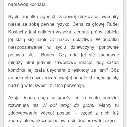
naprawdę kochała.
Bycie agentką agencji rządowej niszczącej wampiry
niesie ze sobą pewne ryzyko. Cena za głowę Rudej
Kostuchy jest całkiem wysoka. Jednak próby zabicia
jej stają się nagle aż nazbyt uciążliwe. W dodatku
niespodziewanie w życiu dziewczyny ponownie
pojawia się… Bones. Czy uda jej się zachować
między nimi jedynie zawodowe relacje, gdy każda
komórka jej ciała usychała z tęsknoty za nim? Cóż
autorka nie oszczędzała swojej bohaterki znęcając się
nad nią w tej kwestii z istna perwersją.
Akcja
Jedną nogą w grobie
jest o wiele bardziej
rozwinięta niż
W pół drogi do grobu
. Mamy tu
zdecydowanie więcej postaci – część z nich już
znamy, ale większość pojawia się dopiero w tej części.