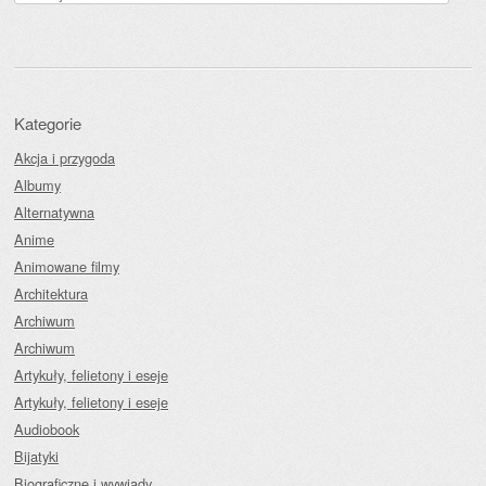
Kategorie
Akcja i przygoda
Albumy
Alternatywna
Anime
Animowane filmy
Architektura
Archiwum
Archiwum
Artykuły, felietony i eseje
Artykuły, felietony i eseje
Audiobook
Bijatyki
Biograficzne i wywiady