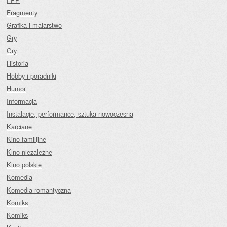
Fragmenty
Grafika i malarstwo
Gry
Gry
Historia
Hobby i poradniki
Humor
Informacja
Instalacje, performance, sztuka nowoczesna
Karciane
Kino familijne
Kino niezależne
Kino polskie
Komedia
Komedia romantyczna
Komiks
Komiks