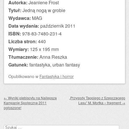
Autorka:
Jeaniene Frost
Tytuł:
Jedną nogą w grobie
Wydawca:
MAG
Data wydania:
październik 2011
ISBN:
978-83-7480-231-4
Liczba stron:
440
Wymiary:
125 x 195 mm
Tłumaczenie:
Anna Reszka
Gatunek:
fantastyka, urban fantasy
Opublikowano
w
Fantastyka i horror
Zobacz wpisy
←
Wyniki plebiscytu na Najlepszą
„Przygody Tappiego z Szepczącego
Kampanię Społeczną 2011
Lasu” M. Mortka – fragment
→
ogłoszone!
Szukaj: