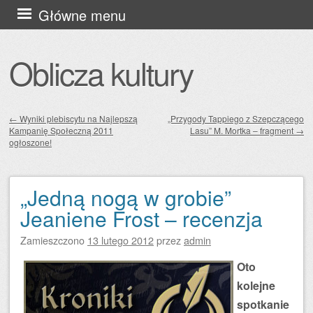
Przejdź
Główne menu
do
treści
Oblicza kultury
←
Wyniki plebiscytu na Najlepszą
„Przygody Tappiego z Szepczącego
Kampanię Społeczną 2011
Lasu” M. Mortka – fragment
→
Zobacz wpisy
ogłoszone!
„Jedną nogą w grobie”
Jeaniene Frost – recenzja
Zamieszczono
13 lutego 2012
przez
admin
Oto
kolejne
spotkanie