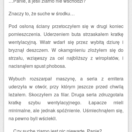
…Panie, a jeśli ziarno nie wschodzi?
Znaczy to, że suche w środku…
Pod osłoną ściany przetoczyłem się w drugi koniec
pomieszczenia. Uderzeniem buta strzaskałem kratkę
wentylacyjną. Wiatr wdarł się przez wybitą dziurę i
bryznął deszczem. W okamgnieniu złożyłem się do
strzału, wziąwszy za cel najbliższy z wiropłatów, i
nacisnąłem spust phobosa.
Wybuch rozszarpał maszynę, a seria z emitera
uderzyła w otwór, przy którym jeszcze przed chwilą
leżałem. Skoczyłem za filar. Druga seria zdruzgotała
kratkę szybu wentylacyjnego. Łapacze mieli
minimalne, ale jednak spóźnienie. Uśmiechnąłem się,
na pewno byli wściekli.
…Czy suche ziarno jest nic niewarte, Panie?