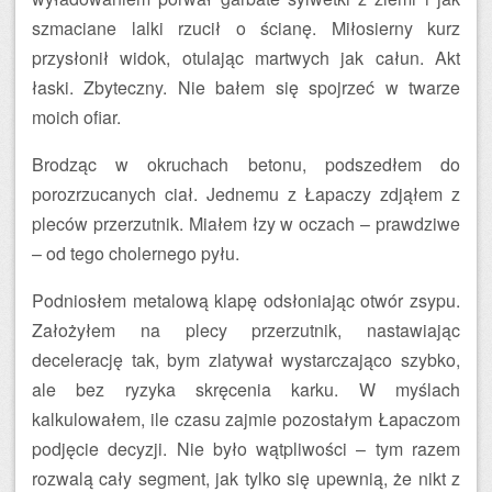
szmaciane lalki rzucił o ścianę. Miłosierny kurz
przysłonił widok, otulając martwych jak całun. Akt
łaski. Zbyteczny. Nie bałem się spojrzeć w twarze
moich ofiar.
Brodząc w okruchach betonu, podszedłem do
porozrzucanych ciał. Jednemu z Łapaczy zdjąłem z
pleców przerzutnik. Miałem łzy w oczach – prawdziwe
– od tego cholernego pyłu.
Podniosłem metalową klapę odsłoniając otwór zsypu.
Założyłem na plecy przerzutnik, nastawiając
decelerację tak, bym zlatywał wystarczająco szybko,
ale bez ryzyka skręcenia karku. W myślach
kalkulowałem, ile czasu zajmie pozostałym Łapaczom
podjęcie decyzji. Nie było wątpliwości – tym razem
rozwalą cały segment, jak tylko się upewnią, że nikt z