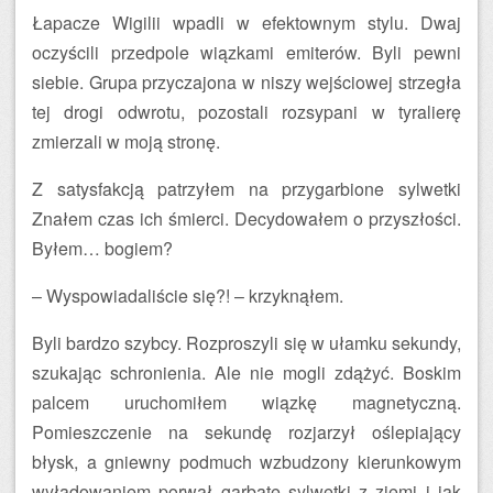
Łapacze Wigilii wpadli w efektownym stylu. Dwaj
oczyścili przedpole wiązkami emiterów. Byli pewni
siebie. Grupa przyczajona w niszy wejściowej strzegła
tej drogi odwrotu, pozostali rozsypani w tyralierę
zmierzali w moją stronę.
Z satysfakcją patrzyłem na przygarbione sylwetki
Znałem czas ich śmierci. Decydowałem o przyszłości.
Byłem… bogiem?
– Wyspowiadaliście się?! – krzyknąłem.
Byli bardzo szybcy. Rozproszyli się w ułamku sekundy,
szukając schronienia. Ale nie mogli zdążyć. Boskim
palcem uruchomiłem wiązkę magnetyczną.
Pomieszczenie na sekundę rozjarzył oślepiający
błysk, a gniewny podmuch wzbudzony kierunkowym
wyładowaniem porwał garbate sylwetki z ziemi i jak