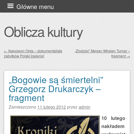
Przejdź
Główne menu
do
treści
Oblicza kultury
←
Napoleon Orda – dokumentalista
„Złodziej” Megan Whalen Turner –
zabytków Polski [galeria]
fragment
→
Zobacz wpisy
„Bogowie są śmiertelni”
Grzegorz Drukarczyk –
fragment
Zamieszczono
11 lutego 2012
przez
admin
10 lutego
nakładem