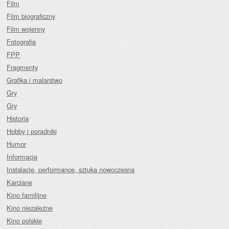
Film
Film biograficzny
Film wojenny
Fotografia
FPP
Fragmenty
Grafika i malarstwo
Gry
Gry
Historia
Hobby i poradniki
Humor
Informacja
Instalacje, performance, sztuka nowoczesna
Karciane
Kino familijne
Kino niezależne
Kino polskie