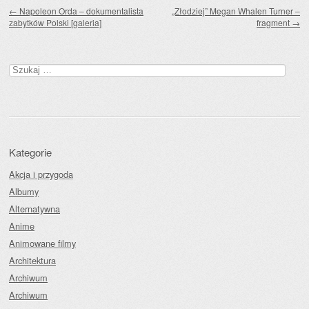
Zobacz wpisy
←
Napoleon Orda – dokumentalista
„Złodziej” Megan Whalen Turner –
zabytków Polski [galeria]
fragment
→
Szukaj:
Kategorie
Akcja i przygoda
Albumy
Alternatywna
Anime
Animowane filmy
Architektura
Archiwum
Archiwum