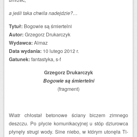
a jeśli taka chwila nadejdzie?…
Tytuł:
Bogowie są śmiertelni
Autor:
Grzegorz Drukarczyk
Wydawca:
Almaz
Data wydania:
10 lutego 2012 r.
Gatunek:
fantastyka, s-f
Grzegorz Drukarczyk
Bogowie są śmiertelni
(fragment)
Wiatr chłostał betonowe ściany biczem zimnego
deszczu. Po płycie komunikacyjnej u stóp dziurowca
płynęły strugi wody. Sine niebo, w którym utonęła Ti-