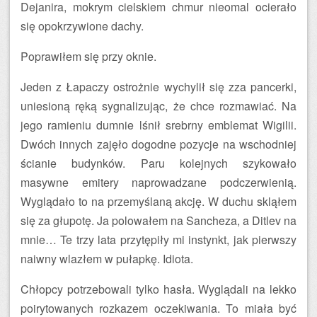
Dejanira, mokrym cielskiem chmur nieomal ocierało
się opokrzywione dachy.
Poprawiłem się przy oknie.
Jeden z Łapaczy ostrożnie wychylił się zza pancerki,
uniesioną ręką sygnalizując, że chce rozmawiać. Na
jego ramieniu dumnie lśnił srebrny emblemat Wigilii.
Dwóch innych zajęło dogodne pozycje na wschodniej
ścianie budynków. Paru kolejnych szykowało
masywne emitery naprowadzane podczerwienią.
Wyglądało to na przemyślaną akcję. W duchu skląłem
się za głupotę. Ja polowałem na Sancheza, a Ditlev na
mnie… Te trzy lata przytępiły mi instynkt, jak pierwszy
naiwny wlazłem w pułapkę. Idiota.
Chłopcy potrzebowali tylko hasła. Wyglądali na lekko
poirytowanych rozkazem oczekiwania. To miała być