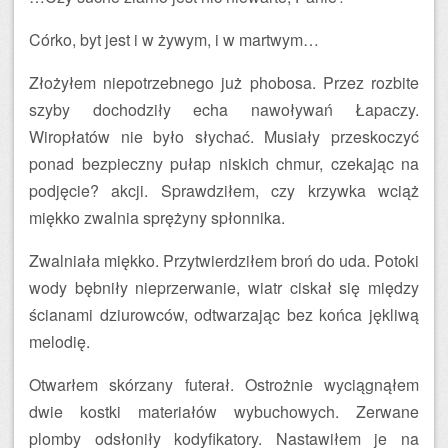
Córko, byt jest i w żywym, i w martwym…
Złożyłem niepotrzebnego już phobosa. Przez rozbite
szyby dochodziły echa nawoływań Łapaczy.
Wiropłatów nie było słychać. Musiały przeskoczyć
ponad bezpieczny pułap niskich chmur, czekając na
podjęcie? akcji. Sprawdziłem, czy krzywka wciąż
miękko zwalnia sprężyny spłonnika.
Zwalniała miękko. Przytwierdziłem broń do uda. Potoki
wody bębniły nieprzerwanie, wiatr ciskał się między
ścianami dziurowców, odtwarzając bez końca jękliwą
melodię.
Otwarłem skórzany futerał. Ostrożnie wyciągnąłem
dwie kostki materiałów wybuchowych. Zerwane
plomby odsłoniły kodyfikatory. Nastawiłem je na