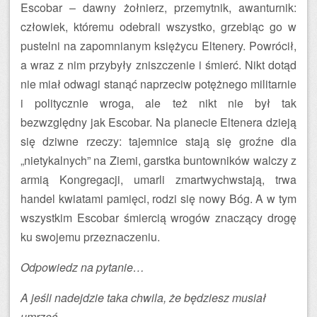
Escobar – dawny żołnierz, przemytnik, awanturnik:
człowiek, któremu odebrali wszystko, grzebiąc go w
pustelni na zapomnianym księżycu Eltenery. Powrócił,
a wraz z nim przybyły zniszczenie i śmierć. Nikt dotąd
nie miał odwagi stanąć naprzeciw potężnego militarnie
i politycznie wroga, ale też nikt nie był tak
bezwzględny jak Escobar. Na planecie Eltenera dzieją
się dziwne rzeczy: tajemnice stają się groźne dla
„nietykalnych” na Ziemi, garstka buntowników walczy z
armią Kongregacji, umarli zmartwychwstają, trwa
handel kwiatami pamięci, rodzi się nowy Bóg. A w tym
wszystkim Escobar śmiercią wrogów znaczący drogę
ku swojemu przeznaczeniu.
Odpowiedz na pytanie…
A jeśli nadejdzie taka chwila, że będziesz musiał
umrzeć,