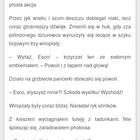
prosta akcja.
Przez jęk wiatru i szum deszczu dobiegał niski, lecz
coraz głośniejszy dźwięk. Zmienił się w huk, gdy zza
północnego dziurowca wynurzyły się lecące w szyku
bojowym trzy wiropłaty.
– Wyłaź, Esco! – krzyczał ten ze srebrnym
emblematem. – Powoli i z łapami nad głową!
Działo na grzbiecie pancerki obracało się powoli.
– Esco, słyszysz mnie?! Szkoda wysiłku! Wychodź!
Wiropłaty były coraz bliżej. Narastał ryk silników.
Z kieszeni wyciągnąłem tuleję z ładunkami. Nie
śpiesząc się, załadowałem phobosa.