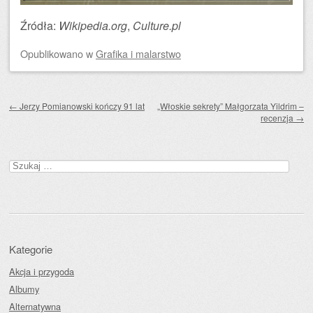
Źródła:
Wikipedia.org
,
Culture.pl
Opublikowano
w
Grafika i malarstwo
Zobacz wpisy
←
Jerzy Pomianowski kończy 91 lat
„Włoskie sekrety” Małgorzata Yildrim –
recenzja
→
Szukaj:
Kategorie
Akcja i przygoda
Albumy
Alternatywna