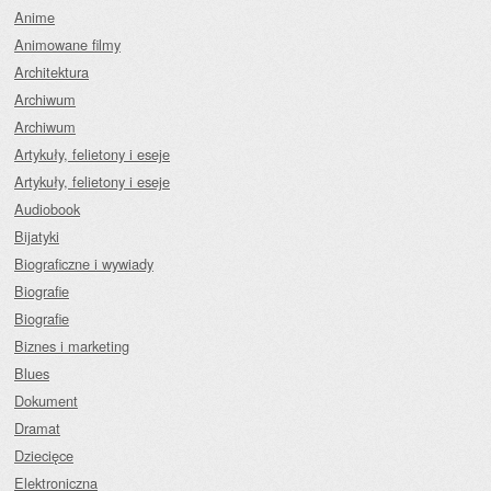
Anime
Animowane filmy
Architektura
Archiwum
Archiwum
Artykuły, felietony i eseje
Artykuły, felietony i eseje
Audiobook
Bijatyki
Biograficzne i wywiady
Biografie
Biografie
Biznes i marketing
Blues
Dokument
Dramat
Dziecięce
Elektroniczna