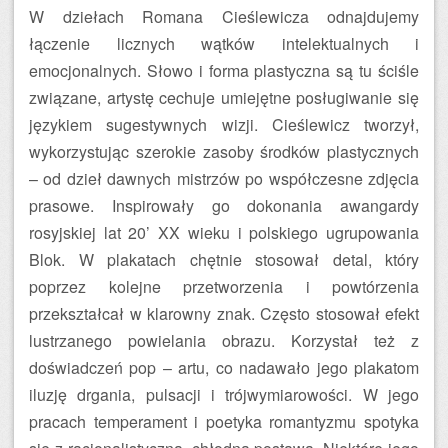
W dziełach Romana Cieślewicza odnajdujemy
łączenie licznych wątków intelektualnych i
emocjonalnych. Słowo i forma plastyczna są tu ściśle
związane, artystę cechuje umiejętne posługiwanie się
językiem sugestywnych wizji. Cieślewicz tworzył,
wykorzystując szerokie zasoby środków plastycznych
– od dzieł dawnych mistrzów po współczesne zdjęcia
prasowe. Inspirowały go dokonania awangardy
rosyjskiej lat 20’ XX wieku i polskiego ugrupowania
Blok. W plakatach chętnie stosował detal, który
poprzez kolejne przetworzenia i powtórzenia
przekształcał w klarowny znak. Często stosował efekt
lustrzanego powielania obrazu. Korzystał też z
doświadczeń pop – artu, co nadawało jego plakatom
iluzję drgania, pulsacji i trójwymiarowości. W jego
pracach temperament i poetyka romantyzmu spotyka