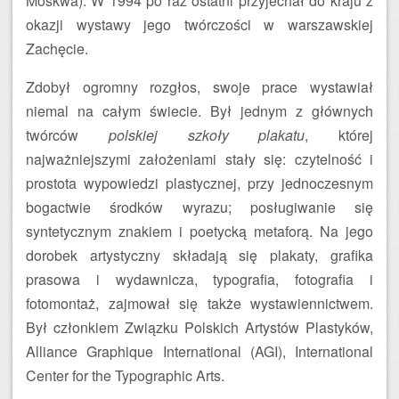
Moskwa). W 1994 po raz ostatni przyjechał do kraju z
okazji wystawy jego twórczości w warszawskiej
Zachęcie.
Zdobył ogromny rozgłos, swoje prace wystawiał
niemal na całym świecie. Był jednym z głównych
twórców
polskiej szkoły plakatu
, której
najważniejszymi założeniami stały się: czytelność i
prostota wypowiedzi plastycznej, przy jednoczesnym
bogactwie środków wyrazu; posługiwanie się
syntetycznym znakiem i poetycką metaforą. Na jego
dorobek artystyczny składają się plakaty, grafika
prasowa i wydawnicza, typografia, fotografia i
fotomontaż, zajmował się także wystawiennictwem.
Był członkiem Związku Polskich Artystów Plastyków,
Alliance Graphique International (AGI), International
Center for the Typographic Arts.