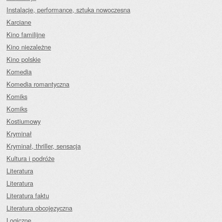
Instalacje, performance, sztuka nowoczesna
Karciane
Kino familijne
Kino niezależne
Kino polskie
Komedia
Komedia romantyczna
Komiks
Komiks
Kostiumowy
Kryminał
Kryminał, thriller, sensacja
Kultura i podróże
Literatura
Literatura
Literatura faktu
Literatura obcojęzyczna
Logiczne