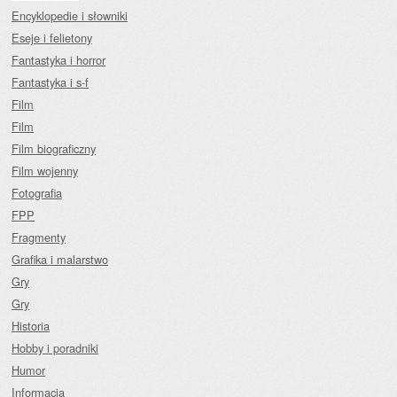
Encyklopedie i słowniki
Eseje i felietony
Fantastyka i horror
Fantastyka i s-f
Film
Film
Film biograficzny
Film wojenny
Fotografia
FPP
Fragmenty
Grafika i malarstwo
Gry
Gry
Historia
Hobby i poradniki
Humor
Informacja