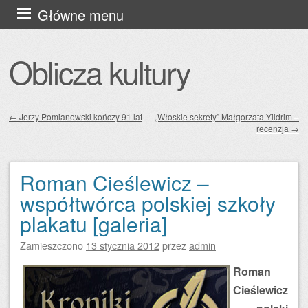
Przejdź
Główne menu
do
treści
Oblicza kultury
←
Jerzy Pomianowski kończy 91 lat
„Włoskie sekrety” Małgorzata Yildrim –
recenzja
→
Zobacz wpisy
Roman Cieślewicz –
współtwórca polskiej szkoły
plakatu [galeria]
Zamieszczono
13 stycznia 2012
przez
admin
Roman
Cieślewicz