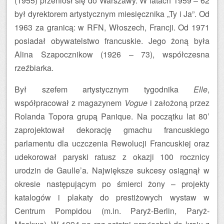
(1955) przeniósł się do Warszawy. W latach 1959 – 62
był dyrektorem artystycznym miesięcznika „Ty i Ja”. Od
1963 za granicą: w RFN, Włoszech, Francji. Od 1971
posiadał obywatelstwo francuskie. Jego żoną była
Alina Szapocznikow (1926 – 73), współczesna
rzeźbiarka.
Był szefem artystycznym tygodnika
Elle
,
współpracował z magazynem
Vogue
i założoną przez
Rolanda Topora grupą Panique. Na początku lat 80’
zaprojektował dekorację gmachu francuskiego
parlamentu dla uczczenia Rewolucji Francuskiej oraz
udekorował paryski ratusz z okazji 100 rocznicy
urodzin de Gaulle’a. Największe sukcesy osiągnął w
okresie następującym po śmierci żony – projekty
katalogów i plakaty do prestiżowych wystaw w
Centrum Pompidou (m.in. Paryż-Berlin, Paryż-