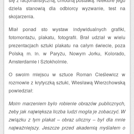
się z racjonalistyczną, chłodną postawą. Niektóre jego
dzieła stanowią dla odbiorcy wyzwanie, test na
skojarzenia.
Miał ponad sto wystaw indywidualnych grafiki,
fotomontażu, plakatu, fotografii. Brał udział w wielu
prezentacjach sztuki plakatu na całym świecie, poza
Polską m. in. w Paryżu, Nowym Jorku, Kolorado,
Amsterdamie i Sztokholmie.
O swoim miejscu w sztuce Roman Cieślewicz w
rozmowie z krytyczką sztuki, Wiesławą Wierzchowską
powiedział:
Moim marzeniem było robienie obrazów publicznych,
żeby jak największa liczba ludzi mogła je zobaczyć. W
związku z tym plakat – obraz uliczny – był dla mnie
najważniejszy. Jeszcze przed akademią myślałem o