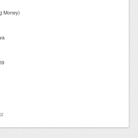
ng Money)
wa
09
or