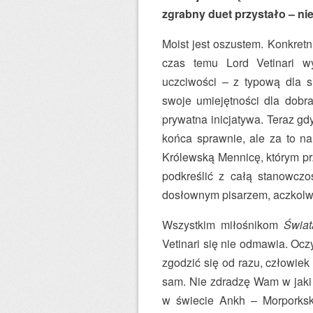
zgrabny duet przystało – ni
Moist jest oszustem. Konkretn
czas temu Lord Vetinari 
uczciwości – z typową dla si
swoje umiejętności dla dobra
prywatna inicjatywa. Teraz g
końca sprawnie, ale za to na
Królewską Mennicę, którym prz
podkreślić z całą stanowczo
dosłownym pisarzem, aczkolwi
Wszystkim miłośnikom
Świa
Vetinari się nie odmawia. Ocz
zgodzić się od razu, człowiek
sam. Nie zdradzę Wam w jaki 
w świecie Ankh – Morporkski