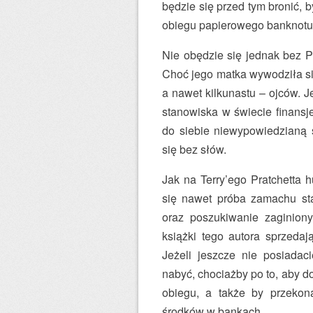
będzie się przed tym bronić,
obiegu papierowego banknotu
Nie obędzie się jednak bez 
Choć jego matka wywodziła się
a nawet kilkunastu – ojców. 
stanowiska w świecie finansj
do siebie niewypowiedzianą 
się bez słów.
Jak na Terry’ego Pratchetta h
się nawet próba zamachu sta
oraz poszukiwanie zaginion
książki tego autora sprzedaj
Jeżeli jeszcze nie posiada
nabyć, chociażby po to, aby do
obiegu, a także by przekon
środków w bankach.