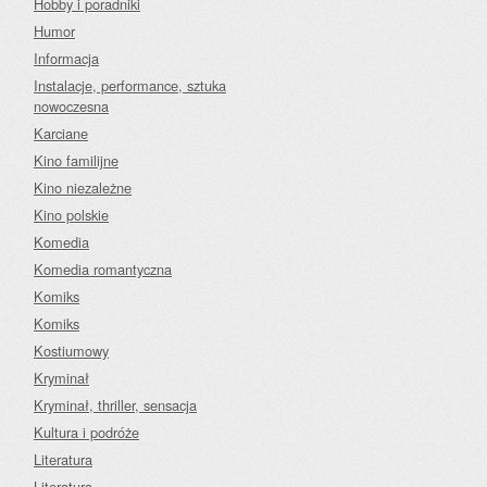
Hobby i poradniki
Humor
Informacja
Instalacje, performance, sztuka
nowoczesna
Karciane
Kino familijne
Kino niezależne
Kino polskie
Komedia
Komedia romantyczna
Komiks
Komiks
Kostiumowy
Kryminał
Kryminał, thriller, sensacja
Kultura i podróże
Literatura
Literatura