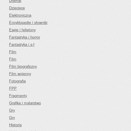
Dramat
Dziecięce
Elektroniczna
Encyklopedie i słowniki
Eseje i felietony
Fantastyka i horror
Fantastyka i s-f
Film
Film
Film biograficzny
Film wojenny
Fotografia
FPP
Fragmenty
Grafika i malarstwo
Gry
Gry
Historia