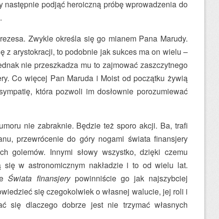
 by następnie podjąć heroiczną próbę wprowadzenia do
.
Prezesa. Zwykle określa się go mianem Pana Marudy.
 z arystokracji, to podobnie jak sukces ma on wielu –
Jednak nie przeszkadza mu to zajmować zaszczytnego
ery. Co więcej Pan Maruda i Moist od początku żywią
sympatię, która pozwoli im dosłownie porozumiewać
umoru nie zabraknie. Będzie też sporo akcji. Ba, trafi
nu, przewrócenie do góry nogami świata finansjery
ych golemów. Innymi słowy wszystko, dzięki czemu
ą się w astronomicznym nakładzie i to od wielu lat.
cie
Świata finansjery
powinniście go jak najszybciej
wiedzieć się czegokolwiek o własnej walucie, jej roli i
ać się dlaczego dobrze jest nie trzymać własnych