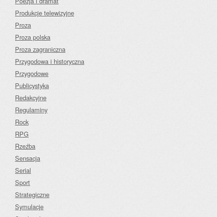
Poezja i dramat
Produkcje telewizyjne
Proza
Proza polska
Proza zagraniczna
Przygodowa i historyczna
Przygodowe
Publicystyka
Redakcyjne
Regulaminy
Rock
RPG
Rzeźba
Sensacja
Serial
Sport
Strategiczne
Symulacje