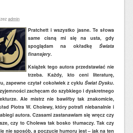
rzez
admin
Pratchett i wszystko jasne. Te słowa
same cisną mi się na usta, gdy
spoglądam na okładkę
Świata
finansjery
.
Książek tego autora przedstawiać nie
trzeba. Każdy, kto ceni literaturę,
ru, zapewne czytał cokolwiek z cyklu
Świat Dysku
.
przyjemności zachęcam do szybkiego i dyskretnego
ekturze. Ale mistrz nie bawiłby tak znakomicie,
ład Piotra W. Cholewy, który potrafi niebanalnie i
biegi autora. Czasami zastanawiam się wręcz czy
pisze, czy to Cholewa tak bosko tłumaczy. Tak czy
ię nie sposób, a poczucie humoru jest – jak na ten