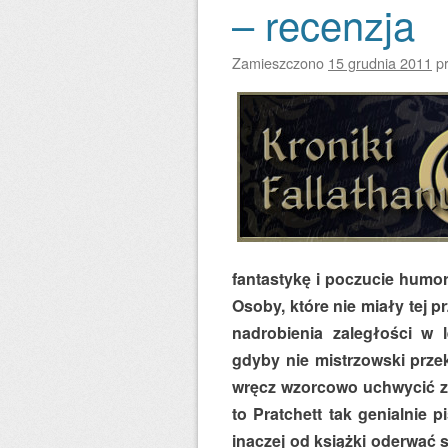
– recenzja
Zamieszczono
15 grudnia 2011
p
fantastykę i poczucie humo
Osoby, które nie miały tej 
nadrobienia zaległości w l
gdyby nie mistrzowski przek
wręcz wzorcowo uchwycić za
to Pratchett tak genialnie 
inaczej od książki oderwać s