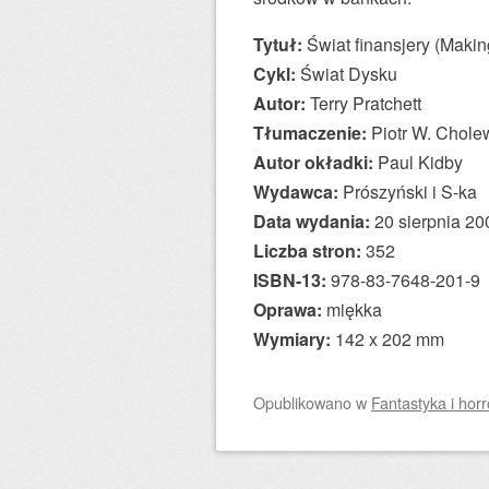
Tytuł:
Świat finansjery (Maki
Cykl:
Świat Dysku
Autor:
Terry Pratchett
Tłumaczenie:
Piotr W. Chole
Autor okładki:
Paul Kidby
Wydawca:
Prószyński i S-ka
Data wydania:
20 sierpnia 20
Liczba stron:
352
ISBN-13:
978-83-7648-201-9
Oprawa:
miękka
Wymiary:
142 x 202 mm
Opublikowano
w
Fantastyka i horr