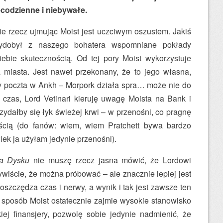
ecodzienne i niebywałe.
ie rzecz ujmując Moist jest uczciwym oszustem. Jakiś
wydobył z naszego bohatera wspomniane pokłady
ebie skutecznością. Od tej pory Moist wykorzystuje
 miasta. Jest nawet przekonany, że to jego własna,
dy poczta w Ankh – Morpork działa spra… może nie do
 czas, Lord Vetinari kieruję uwagę Moista na Bank i
ydałby się łyk świeżej krwi – w przenośni, co pragnę
ścią (do fanów: wiem, wiem Pratchett bywa bardzo
ek ja użyłam jedynie przenośni).
ta Dysku
nie muszę rzecz jasna mówić, że Lordowi
ywiście, że można próbować – ale znacznie lepiej jest
 oszczędza czas i nerwy, a wynik i tak jest zawsze ten
sposób Moist ostatecznie zajmie wysokie stanowisko
ej finansjery, pozwolę sobie jedynie nadmienić, że