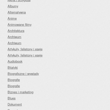
Albumy
Alternatywna
Anime
Animowane filmy
Architektura
Archiwum
Archiwum
Artykuły, felietony i eseje
Artykuły, felietony i eseje
Audiobook
Bijatyki
Biograficzne i wywiady
Biografie
Biografie
Biznes i marketing
Blues
Dokument