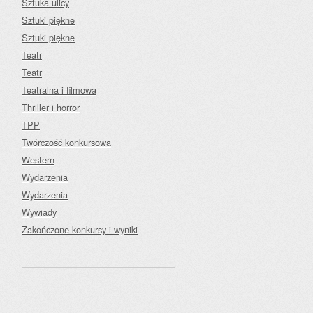
Sztuka ulicy
Sztuki piękne
Sztuki piękne
Teatr
Teatr
Teatralna i filmowa
Thriller i horror
TPP
Twórczość konkursowa
Western
Wydarzenia
Wydarzenia
Wywiady
Zakończone konkursy i wyniki