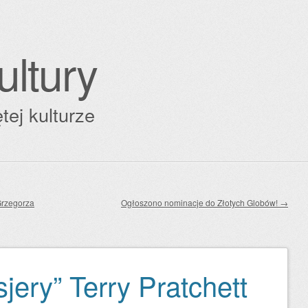
ultury
tej kulturze
Grzegorza
Ogłoszono nominacje do Złotych Globów!
→
sjery” Terry Pratchett