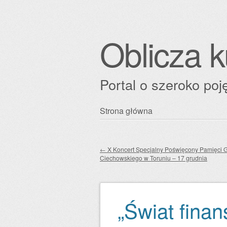
Oblicza k
Portal o szeroko poję
Przejdź
Strona główna
Główne menu
do
treści
←
X Koncert Specjalny Poświęcony Pamięci 
Ciechowskiego w Toruniu – 17 grudnia
Zobacz wpisy
„Świat finan