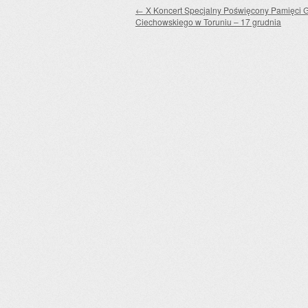
Zobacz wpisy
←
X Koncert Specjalny Poświęcony Pamięci 
Ciechowskiego w Toruniu – 17 grudnia