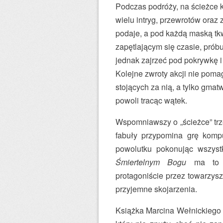
Podczas podróży, na ścieżce k
wielu intryg, przewrotów oraz z
podaje, a pod każdą maską tkw
zapętlającym się czasie, prób
jednak zajrzeć pod pokrywkę i
Kolejne zwroty akcji nie poma
stojących za nią, a tylko gmat
powoli tracąc wątek.
Wspomniawszy o „ścieżce” trze
fabuły przypomina grę komp
powolutku pokonując wszyst
Śmiertelnym Bogu
ma to ch
protagoniście przez towarzys
przyjemne skojarzenia.
Książka Marcina Wełnickiego to