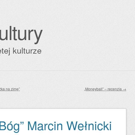
ultury
tej kulturze
żka na zimę”
„Moneyball” – recenzja
→
 Bóg” Marcin Wełnicki