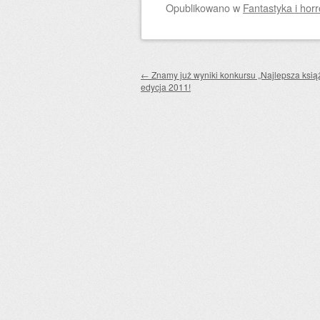
Opublikowano
w
Fantastyka i horr
Zobacz wpisy
←
Znamy już wyniki konkursu „Najlepsza ksią
edycja 2011!