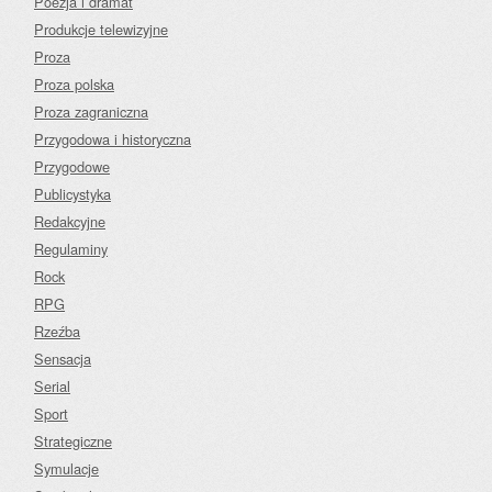
Poezja i dramat
Produkcje telewizyjne
Proza
Proza polska
Proza zagraniczna
Przygodowa i historyczna
Przygodowe
Publicystyka
Redakcyjne
Regulaminy
Rock
RPG
Rzeźba
Sensacja
Serial
Sport
Strategiczne
Symulacje