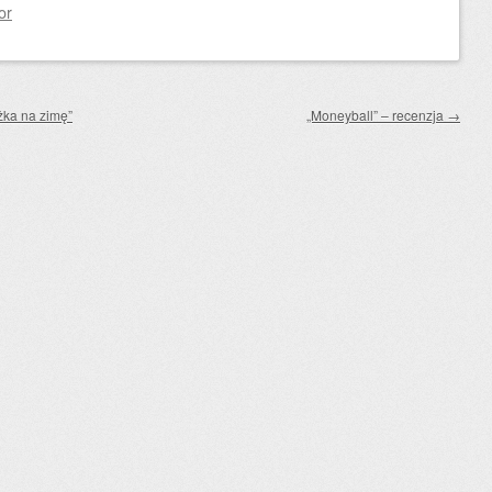
or
żka na zimę”
„Moneyball” – recenzja
→