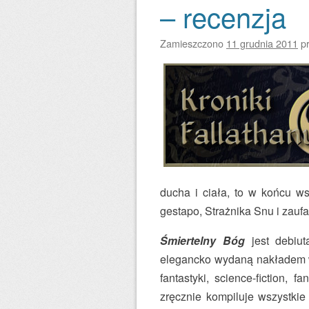
– recenzja
Zamieszczono
11 grudnia 2011
p
ducha i ciała, to w końcu w
gestapo, Strażnika Snu i zau
Śmiertelny Bóg
jest debiut
elegancko wydaną nakładem 
fantastyki, science-fiction, f
zręcznie kompiluje wszystkie