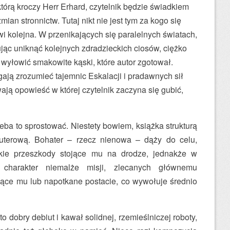
tórą kroczy Herr Erhard, czytelnik będzie świadkiem
mian stronnictw. Tutaj nikt nie jest tym za kogo się
i kolejna. W przenikających się paralelnych światach,
ując uniknąć kolejnych zdradzieckich ciosów, ciężko
 wyłowić smakowite kąski, które autor zgotował.
gają zrozumieć tajemnic Eskalacji i pradawnych sił
wają opowieść w której czytelnik zaczyna się gubić,
ba to sprostować. Niestety bowiem, książka strukturą
uterową. Bohater – rzecz nienowa – dąży do celu,
kie przeszkody stojące mu na drodze, jednakże w
arakter niemalże misji, zlecanych głównemu
zące mu lub napotkane postacie, co wywołuje średnio
 dobry debiut i kawał solidnej, rzemieślniczej roboty,