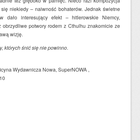
padnie też głęboko w pamięć. Nieco razi kompozycja
a się niekiedy – naiwność bohaterów. Jednak świetne
w dało interesujący efekt – hitlerowskie Niemcy,
az obrzydliwe potwory rodem z Cthulhu znakomicie ze
awą wizję.
y, których śnić się nie powinno
.
ficyna Wydawnicza Nowa, SuperNOWA ,
010