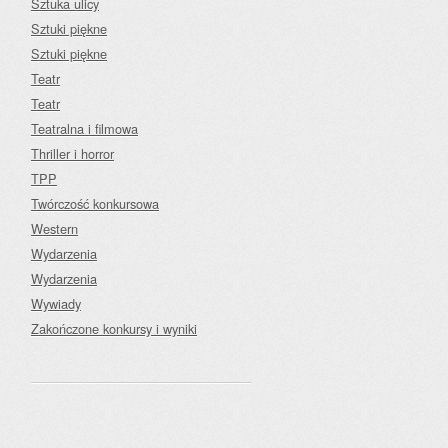
Sztuka ulicy
Sztuki piękne
Sztuki piękne
Teatr
Teatr
Teatralna i filmowa
Thriller i horror
TPP
Twórczość konkursowa
Western
Wydarzenia
Wydarzenia
Wywiady
Zakończone konkursy i wyniki