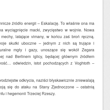
mnicze źródło energii – Eskalację. To właśnie ona ma
na wyciągnięcie macki, zwycięstwo w wojnie. Nowa
 mechy, latające vimany, w końcu zaś broń ręczną.
woje skutki uboczne – jednym z nich są trujące i
turalne mgły i gazy, unoszące się wokół Zegara
ej nad Berlinem iglicy, będącej głównym źródłem
liwość… odwiedzin, istot pochodzących z Voghtoth –
rodziejstw odkrycia, naziści błyskawicznie zniewalają
broją się do ataku na Stany Zjednoczone – ostatnią
fu i hegemonii Trzeciej Rzeszy.