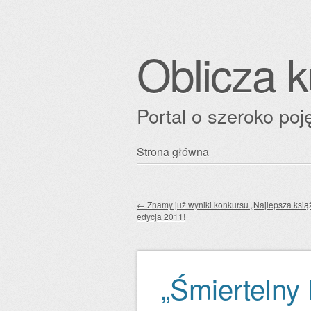
Oblicza k
Portal o szeroko poję
Przejdź
Strona główna
Główne menu
do
treści
←
Znamy już wyniki konkursu „Najlepsza ksią
edycja 2011!
Zobacz wpisy
„Śmiertelny