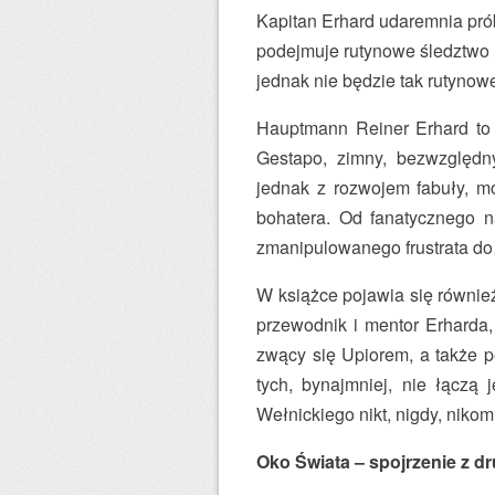
Kapitan Erhard udaremnia prób
podejmuje rutynowe śledztwo m
jednak nie będzie tak rutyno
Hauptmann Reiner Erhard to 
Gestapo, zimny, bezwzględn
jednak z rozwojem fabuły, 
bohatera. Od fanatycznego n
zmanipulowanego frustrata d
W książce pojawia się również
przewodnik i mentor Erharda,
zwący się Upiorem, a także p
tych, bynajmniej, nie łączą 
Wełnickiego nikt, nigdy, nikom
Oko Świata – spojrzenie z d