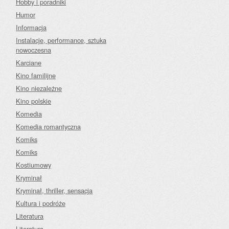
Hobby i poradniki
Humor
Informacja
Instalacje, performance, sztuka
nowoczesna
Karciane
Kino familijne
Kino niezależne
Kino polskie
Komedia
Komedia romantyczna
Komiks
Komiks
Kostiumowy
Kryminał
Kryminał, thriller, sensacja
Kultura i podróże
Literatura
Literatura