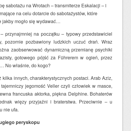
ę sabotażu na Wrotach – transmiterze Eskalacji – i
ające na celu dotarcie do sabotażystów, które
we jakby mogło się wydawać…
– przynajmniej na początku – typowy przedstawiciel
y, pozornie pozbawiony ludzkich uczuć drań. Wraz
można zaobserwować dynamiczną przemianę psychiki
azisty, gotowego pójść za Führerem w ogień, przez
o… No właśnie, do kogo?
 kilka innych, charakterystycznych postaci. Arab Aziz,
 tajemniczy jegomość Veller czyli człowiek w masce,
ewna francuska aktorka, piękna Delphine. Bohaterów
jednak więzy przyjaźni i braterstwa. Przeciwnie – u
u nie ufa.
rugiego peryskopu