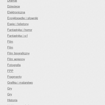
Dramat
Dziecięce
Elektroniczna
Encyklopedie i słowniki
Eseje i felietony
Fantastyka i horror
Fantastyka i s-f
Film
Film
Film biograficzny
Film wojenny
Fotografia
FPP
Fragmenty
Grafika i malarstwo
Gry
Gry
Historia