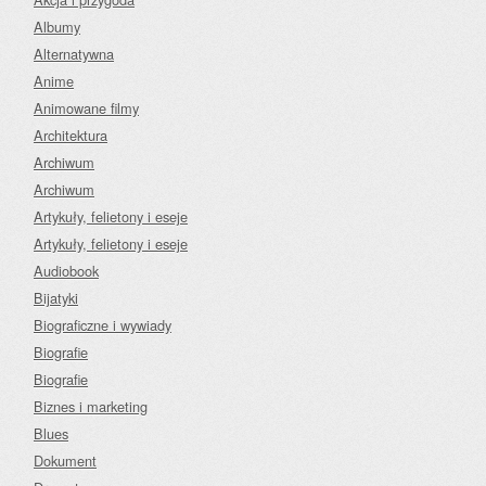
Albumy
Alternatywna
Anime
Animowane filmy
Architektura
Archiwum
Archiwum
Artykuły, felietony i eseje
Artykuły, felietony i eseje
Audiobook
Bijatyki
Biograficzne i wywiady
Biografie
Biografie
Biznes i marketing
Blues
Dokument