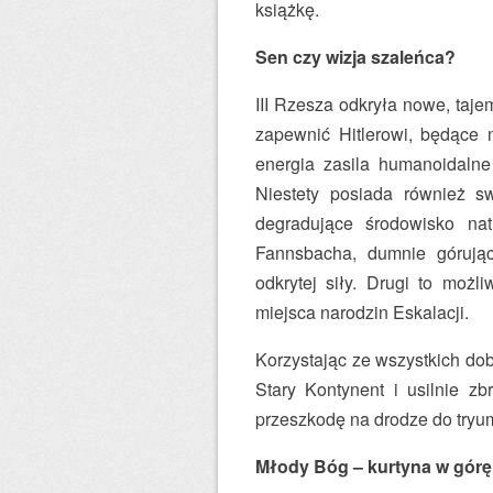
książkę.
Sen czy wizja szaleńca?
III Rzesza odkryła nowe, taje
zapewnić Hitlerowi, będące 
energia zasila humanoidalne
Niestety posiada również s
degradujące środowisko na
Fannsbacha, dumnie górując
odkrytej siły. Drugi to moż
miejsca narodzin Eskalacji.
Korzystając ze wszystkich dob
Stary Kontynent i usilnie z
przeszkodę na drodze do tryum
Młody Bóg – kurtyna w górę