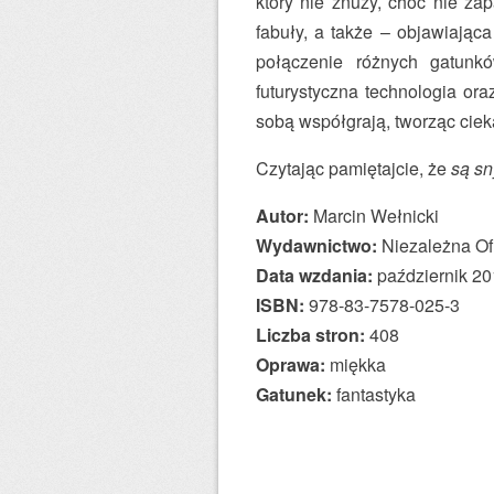
który nie znuży, choć nie za
fabuły, a także – objawiając
połączenie różnych gatunkó
futurystyczna technologia or
sobą współgrają, tworząc ciek
Czytając pamiętajcie, że
są sn
Autor:
Marcin Wełnicki
Wydawnictwo:
Niezależna O
Data wzdania:
październik 2
ISBN:
978-83-7578-025-3
Liczba stron:
408
Oprawa:
miękka
Gatunek:
fantastyka