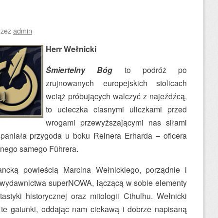
rzez
admin
Herr Wełnicki
Śmiertelny Bóg
to podróż po
zrujnowanych europejskich stolicach
wciąż próbujących walczyć z najeźdźcą,
to ucieczka ciasnymi uliczkami przed
wrogami przewyższającymi nas siłami
spaniała przygoda u boku Reinera Erharda – oficera
fanego samego Führera.
ancką powieścią Marcina Wełnickiego, porządnie i
wydawnictwa superNOWA, łączącą w sobie elementy
antastyki historycznej oraz mitologii Cthulhu. Wełnicki
 te gatunki, oddając nam ciekawą i dobrze napisaną