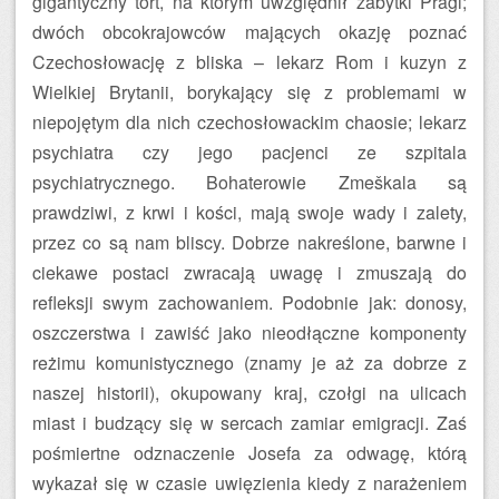
gigantyczny tort, na którym uwzględnił zabytki Pragi;
dwóch obcokrajowców mających okazję poznać
Czechosłowację z bliska – lekarz Rom i kuzyn z
Wielkiej Brytanii, borykający się z problemami w
niepojętym dla nich czechosłowackim chaosie; lekarz
psychiatra czy jego pacjenci ze szpitala
psychiatrycznego. Bohaterowie Zmeškala są
prawdziwi, z krwi i kości, mają swoje wady i zalety,
przez co są nam bliscy. Dobrze nakreślone, barwne i
ciekawe postaci zwracają uwagę i zmuszają do
refleksji swym zachowaniem. Podobnie jak: donosy,
oszczerstwa i zawiść jako nieodłączne komponenty
reżimu komunistycznego (znamy je aż za dobrze z
naszej historii), okupowany kraj, czołgi na ulicach
miast i budzący się w sercach zamiar emigracji. Zaś
pośmiertne odznaczenie Josefa za odwagę, którą
wykazał się w czasie uwięzienia kiedy z narażeniem