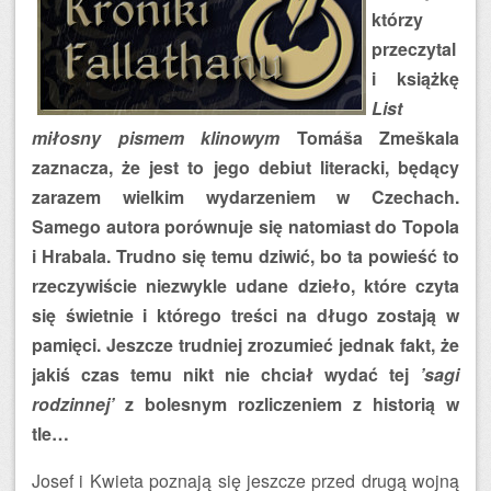
którzy
przeczytal
i książkę
List
miłosny pismem klinowym
Tomáša Zmeškala
zaznacza, że jest to jego debiut literacki, będący
zarazem wielkim wydarzeniem w Czechach.
Samego autora porównuje się natomiast do Topola
i Hrabala. Trudno się temu dziwić, bo ta powieść to
rzeczywiście niezwykle udane dzieło, które czyta
się świetnie i którego treści na długo zostają w
pamięci. Jeszcze trudniej zrozumieć jednak fakt, że
jakiś czas temu nikt nie chciał wydać tej
’sagi
rodzinnej’
z bolesnym rozliczeniem z historią w
tle…
Josef i Kwieta poznają się jeszcze przed drugą wojną