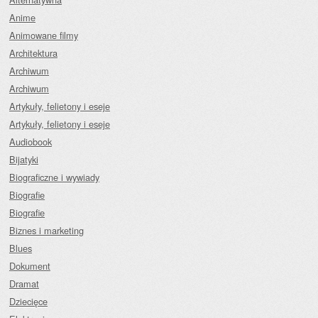
Anime
Animowane filmy
Architektura
Archiwum
Archiwum
Artykuły, felietony i eseje
Artykuły, felietony i eseje
Audiobook
Bijatyki
Biograficzne i wywiady
Biografie
Biografie
Biznes i marketing
Blues
Dokument
Dramat
Dziecięce