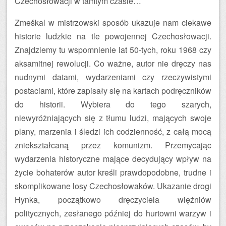
Czechosłowacji w tamtym czasie…
Zmeškal w mistrzowski sposób ukazuje nam ciekawe
historie ludzkie na tle powojennej Czechosłowacji.
Znajdziemy tu wspomnienie lat 50-tych, roku 1968 czy
aksamitnej rewolucji. Co ważne, autor nie dręczy nas
nudnymi datami, wydarzeniami czy rzeczywistymi
postaciami, które zapisały się na kartach podręczników
do historii. Wybiera do tego szarych,
niewyróżniających się z tłumu ludzi, mających swoje
plany, marzenia i śledzi ich codzienność, z całą mocą
zniekształcaną przez komunizm. Przemycając
wydarzenia historyczne mające decydujący wpływ na
życie bohaterów autor kreśli prawdopodobne, trudne i
skomplikowane losy Czechosłowaków. Ukazanie drogi
Hynka, początkowo dręczyciela więźniów
politycznych, zesłanego później do hurtowni warzyw i