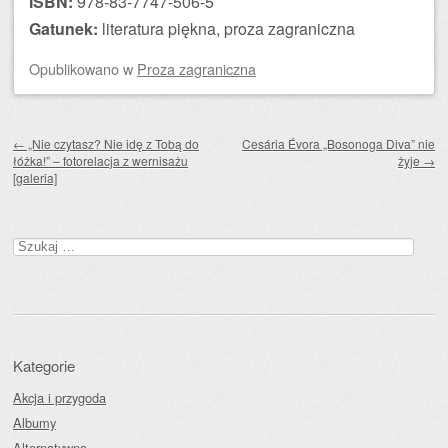
ISBN:
978-83-7747-506-5
Gatunek:
literatura piękna, proza zagraniczna
Opublikowano
w
Proza zagraniczna
Zobacz wpisy
←
„Nie czytasz? Nie idę z Tobą do
Cesária Évora „Bosonoga Diva” nie
łóżka!” – fotorelacja z wernisażu
żyje
→
[galeria]
Szukaj:
Kategorie
Akcja i przygoda
Albumy
Alternatywna