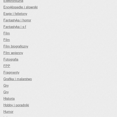
Elektroniczna
Encyklopedie i słowniki
Eseje i felietony
Fantastyka i horror
Fantastyka i s-f
Film
Film
Film biograficzny
Film wojenny
Fotografia
FPP
Fragmenty
Grafika i malarstwo
Gry
Gry
Historia
Hobby i poradniki
Humor