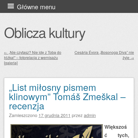
Przejdź
Główne menu
do
treści
Oblicza kultury
←
„Nie czytasz? Nie idę z Tobą do
Cesária Évora „Bosonoga Diva” nie
łóżka!” – fotorelacja z wernisażu
żyje
→
Zobacz wpisy
[galeria]
„List miłosny pismem
klinowym” Tomáš Zmeškal –
recenzja
Zamieszczono
17 grudnia 2011
przez
admin
Większoś
ć tych,