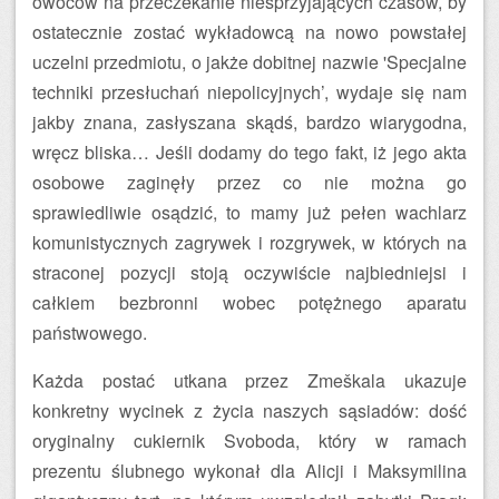
owoców na przeczekanie niesprzyjających czasów, by
ostatecznie zostać wykładowcą na nowo powstałej
uczelni przedmiotu, o jakże dobitnej nazwie 'Specjalne
techniki przesłuchań niepolicyjnych’, wydaje się nam
jakby znana, zasłyszana skądś, bardzo wiarygodna,
wręcz bliska… Jeśli dodamy do tego fakt, iż jego akta
osobowe zaginęły przez co nie można go
sprawiedliwie osądzić, to mamy już pełen wachlarz
komunistycznych zagrywek i rozgrywek, w których na
straconej pozycji stoją oczywiście najbiedniejsi i
całkiem bezbronni wobec potężnego aparatu
państwowego.
Każda postać utkana przez Zmeškala ukazuje
konkretny wycinek z życia naszych sąsiadów: dość
oryginalny cukiernik Svoboda, który w ramach
prezentu ślubnego wykonał dla Alicji i Maksymilina