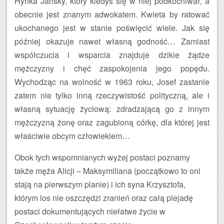
Hynka Jansky, który kiedyś się w niej podkochiwał, a
obecnie jest znanym adwokatem. Kwieta by ratować
ukochanego jest w stanie poświęcić wiele. Jak się
później okazuje nawet własną godność… Zamiast
współczucia i wsparcia znajduje dzikie żądze
mężczyzny i chęć zaspokojenia jego popędu.
Wychodząc na wolność w 1963 roku, Josef zastanie
zatem nie tylko inną rzeczywistość polityczną, ale i
własną sytuację życiową: zdradzającą go z innym
mężczyzną żonę oraz zagubioną córkę, dla której jest
właściwie obcym człowiekiem…
Obok tych wspomnianych wyżej postaci poznamy
także męża Alicji – Maksymiliana (początkowo to oni
stają na pierwszym planie) i ich syna Krzysztofa,
którym los nie oszczędzi zranień oraz całą plejadę
postaci dokumentujących niełatwe życie w