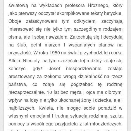
światową na wykładach profesora Hroznego, który
jako pierwszy odczytał skomplikowane teksty hetyckie.
Oboje zafascynowani tym odkryciem, zaczynają
interesować się nie tylko tym szczególnym rodzajem
pisma, ale i sobą nawzajem. Zakochują się i decydują
na ślub, pełni marzeń i wspaniałych planów na
przyszłość. W roku 1950 na świat przychodzi ich córka
Alicja. Niestety, na tym szczęście tej rodziny zdaje się
kończyć, gdyż Josef niespodziewanie zostaje
aresztowany za rzekomo wrogą działalność na rzecz
państwa, co zdaje się pogrzebać tę rodzinę
niezaprzeczalnie. 10 lat bez męża i ojca ma olbrzymi
wpływ na losy nie tylko ukochanej żony i dziecka, ale i
najbliższych. Kwieta, nie mogąc sobie poradzić w
własnymi emocjami i trudną sytuacją rodzinną, szuka
pomocy u wspólnego przyjaciela z lat młodzieńczych,