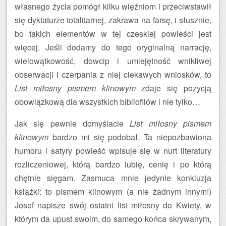
własnego życia pomógł kilku więźniom i przeciwstawił
się dyktaturze totalitarnej, zakrawa na farsę, i słusznie,
bo takich elementów w tej czeskiej powieści jest
więcej. Jeśli dodamy do tego oryginalną narrację,
wielowątkowość, dowcip i umiejętność wnikliwej
obserwacji i czerpania z niej ciekawych wniosków, to
List miłosny pismem klinowym
zdaje się pozycją
obowiązkową dla wszystkich bibliofilów i nie tylko…
Jak się pewnie domyślacie
List miłosny pismem
klinowym
bardzo mi się podobał. Ta niepozbawiona
humoru i satyry powieść wpisuje się w nurt literatury
rozliczeniowej, którą bardzo lubię, cenię i po którą
chętnie sięgam. Zasmuca mnie jedynie konkluzja
książki: to pismem klinowym (a nie żadnym innym!)
Josef napisze swój ostatni list miłosny do Kwiety, w
którym da upust swoim, do samego końca skrywanym,