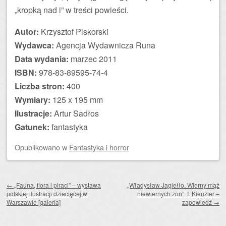
„kropką nad i” w treści powieści.
Autor:
Krzysztof Piskorski
Wydawca:
Agencja Wydawnicza Runa
Data wydania:
marzec 2011
ISBN:
978-83-89595-74-4
Liczba stron:
400
Wymiary:
125 x 195 mm
Ilustracje:
Artur Sadłos
Gatunek:
fantastyka
Opublikowano
w
Fantastyka i horror
Zobacz wpisy
←
„Fauna, flora i piraci” – wystawa
„Władysław Jagiełło. Wierny mąż
polskiej ilustracji dziecięcej w
niewiernych żon”, I. Kienzler –
Warszawie [galeria]
zapowiedź
→