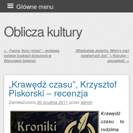
Przejdź
Główne menu
do
treści
Oblicza kultury
←
„Fauna, flora i piraci” – wystawa
„Władysław Jagiełło. Wierny mąż
polskiej ilustracji dziecięcej w
niewiernych żon”, I. Kienzler –
Zobacz wpisy
Warszawie [galeria]
zapowiedź
→
„Krawędź czasu”, Krzysztof
Piskorski – recenzja
Zamieszczono
20 grudnia 2011
przez
admin
Krawędź
czasu
to
rodzima