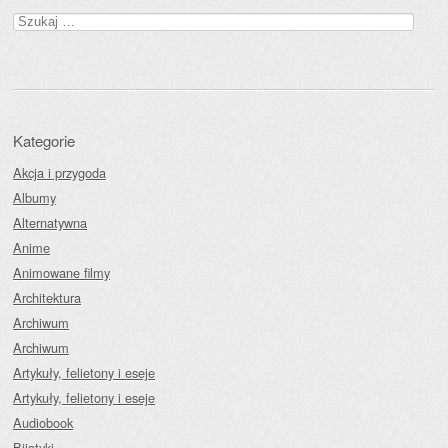
Szukaj:
Kategorie
Akcja i przygoda
Albumy
Alternatywna
Anime
Animowane filmy
Architektura
Archiwum
Archiwum
Artykuły, felietony i eseje
Artykuły, felietony i eseje
Audiobook
Bijatyki