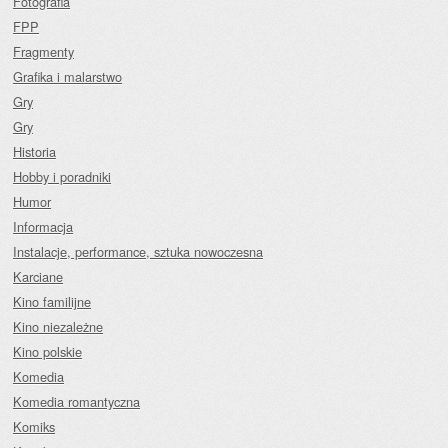
Fotografia
FPP
Fragmenty
Grafika i malarstwo
Gry
Gry
Historia
Hobby i poradniki
Humor
Informacja
Instalacje, performance, sztuka nowoczesna
Karciane
Kino familijne
Kino niezależne
Kino polskie
Komedia
Komedia romantyczna
Komiks