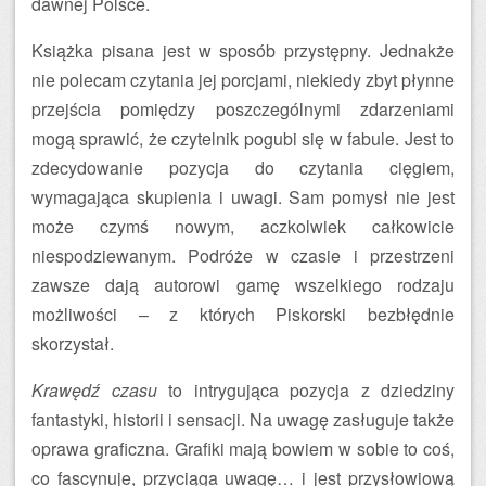
dawnej Polsce.
Książka pisana jest w sposób przystępny. Jednakże
nie polecam czytania jej porcjami, niekiedy zbyt płynne
przejścia pomiędzy poszczególnymi zdarzeniami
mogą sprawić, że czytelnik pogubi się w fabule. Jest to
zdecydowanie pozycja do czytania cięgiem,
wymagająca skupienia i uwagi. Sam pomysł nie jest
może czymś nowym, aczkolwiek całkowicie
niespodziewanym. Podróże w czasie i przestrzeni
zawsze dają autorowi gamę wszelkiego rodzaju
możliwości – z których Piskorski bezbłędnie
skorzystał.
Krawędź czasu
to intrygująca pozycja z dziedziny
fantastyki, historii i sensacji. Na uwagę zasługuje także
oprawa graficzna. Grafiki mają bowiem w sobie to coś,
co fascynuje, przyciąga uwagę… i jest przysłowiową