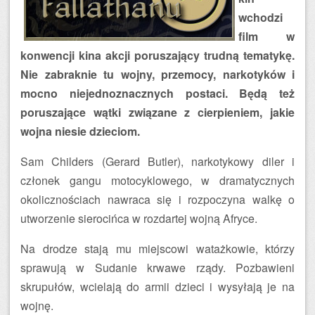
wchodzi
film w
konwencji kina akcji poruszający trudną tematykę.
Nie zabraknie tu wojny, przemocy, narkotyków i
mocno niejednoznacznych postaci. Będą też
poruszające wątki związane z cierpieniem, jakie
wojna niesie dzieciom.
Sam Childers (Gerard Butler), narkotykowy diler i
członek gangu motocyklowego, w dramatycznych
okolicznościach nawraca się i rozpoczyna walkę o
utworzenie sierocińca w rozdartej wojną Afryce.
Na drodze stają mu miejscowi watażkowie, którzy
sprawują w Sudanie krwawe rządy. Pozbawieni
skrupułów, wcielają do armii dzieci i wysyłają je na
wojnę.