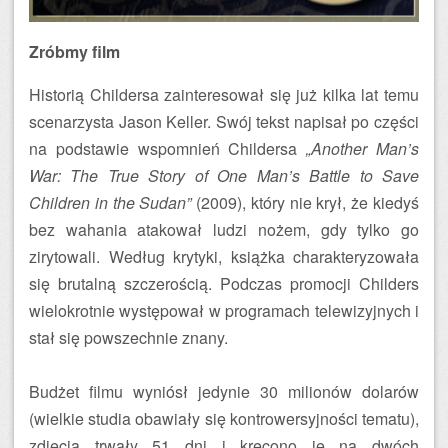
Zróbmy film
Historią Childersa zainteresował się już kilka lat temu
scenarzysta Jason Keller. Swój tekst napisał po części
na podstawie wspomnień Childersa
„Another Man’s
War: The True Story of One Man’s Battle to Save
Children in the Sudan”
(2009), który nie krył, że kiedyś
bez wahania atakował ludzi nożem, gdy tylko go
zirytowali. Według krytyki, książka charakteryzowała
się brutalną szczerością. Podczas promocji Childers
wielokrotnie występował w programach telewizyjnych i
stał się powszechnie znany.
Budżet filmu wyniósł jedynie 30 milionów dolarów
(wielkie studia obawiały się kontrowersyjności tematu),
zdjęcia trwały 51 dni i kręcono je na dwóch