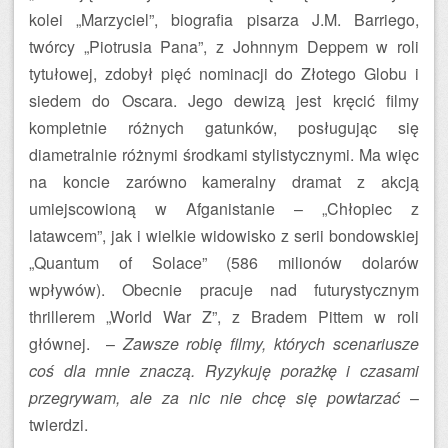
kolei „Marzyciel”, biografia pisarza J.M. Barriego,
twórcy „Piotrusia Pana”, z Johnnym Deppem w roli
tytułowej, zdobył pięć nominacji do Złotego Globu i
siedem do Oscara. Jego dewizą jest kręcić filmy
kompletnie różnych gatunków, posługując się
diametralnie różnymi środkami stylistycznymi. Ma więc
na koncie zarówno kameralny dramat z akcją
umiejscowioną w Afganistanie – „Chłopiec z
latawcem”, jak i wielkie widowisko z serii bondowskiej
„Quantum of Solace” (586 milionów dolarów
wpływów). Obecnie pracuje nad futurystycznym
thrillerem „World War Z”, z Bradem Pittem w roli
głównej. –
Zawsze robię filmy, których scenariusze
coś dla mnie znaczą. Ryzykuję porażkę i czasami
przegrywam, ale za nic nie chcę się powtarzać
–
twierdzi.