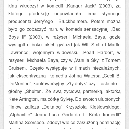
kina wkroczył w komedii „Kangur Jack” (2003), za
którego produkcję odpowiadała firma słynnego
producenta Jerry’ego Bruckheimera. Potem można
było go zobaczyć m.in. w komedii sensacyjnej „Bad
Boys II” (2003), w reżyserii Michaela Baya, gdzie
wystąpił u boku takich gwiazd jak Will Smith i Martin
Lawrence; wojennym widowisku „Pearl Harbor”, w
reżyserii Michaela Baya, czy w „Vanilla Sky” z Tomem
Cruisem. Często występuje w filmach niezależnych,
jak ekscentryczna komedia Johna Watersa „Cecil B.
DeMented”, kontrowersyjny „Zły dotyk” czy – ostatnio –
głośny „Shelter”. Ze swą życiową partnerką, aktorką
Kate Arrington, ma córkę Sylvię. Do swoich ulubionych
filmów zalicza „Dekalog” Krzysztofa Kieślowskiego,
„Alphaville” Jeana-Luca Godarda i „Króla komedii”
Martina Scorsese. Zdobył wielce zasłużoną nominację