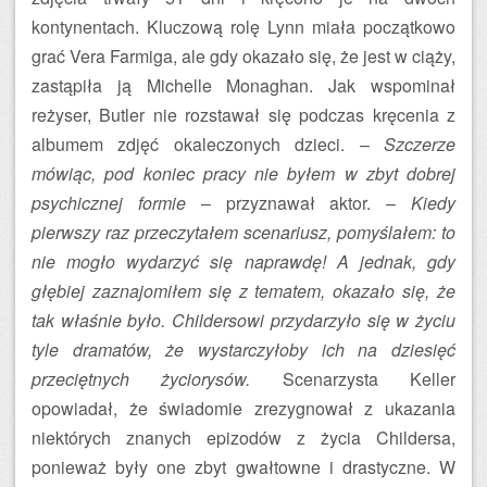
kontynentach. Kluczową rolę Lynn miała początkowo
grać Vera Farmiga, ale gdy okazało się, że jest w ciąży,
zastąpiła ją Michelle Monaghan. Jak wspominał
reżyser, Butler nie rozstawał się podczas kręcenia z
albumem zdjęć okaleczonych dzieci. –
Szczerze
mówiąc, pod koniec pracy nie byłem w zbyt dobrej
psychicznej formie
– przyznawał aktor. –
Kiedy
pierwszy raz przeczytałem scenariusz, pomyślałem: to
nie mogło wydarzyć się naprawdę! A jednak, gdy
głębiej zaznajomiłem się z tematem, okazało się, że
tak właśnie było. Childersowi przydarzyło się w życiu
tyle dramatów, że wystarczyłoby ich na dziesięć
przeciętnych życiorysów.
Scenarzysta Keller
opowiadał, że świadomie zrezygnował z ukazania
niektórych znanych epizodów z życia Childersa,
ponieważ były one zbyt gwałtowne i drastyczne. W