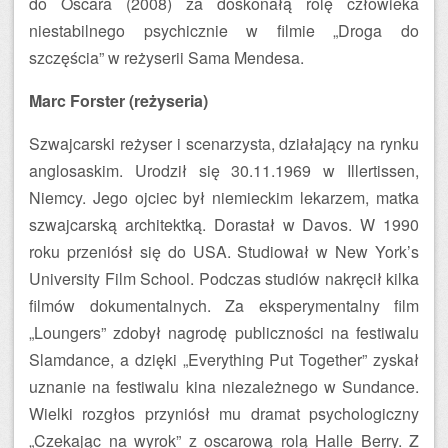
do Oscara (2008) za doskonałą rolę człowieka
niestabilnego psychicznie w filmie „Droga do
szczęścia” w reżyserii Sama Mendesa.
Marc Forster (reżyseria)
Szwajcarski reżyser i scenarzysta, działający na rynku
anglosaskim. Urodził się 30.11.1969 w Illertissen,
Niemcy. Jego ojciec był niemieckim lekarzem, matka
szwajcarską architektką. Dorastał w Davos. W 1990
roku przeniósł się do USA. Studiował w New York’s
University Film School. Podczas studiów nakręcił kilka
filmów dokumentalnych. Za eksperymentalny film
„Loungers” zdobył nagrodę publiczności na festiwalu
Slamdance, a dzięki „Everything Put Together” zyskał
uznanie na festiwalu kina niezależnego w Sundance.
Wielki rozgłos przyniósł mu dramat psychologiczny
„Czekając na wyrok” z oscarową rolą Halle Berry. Z