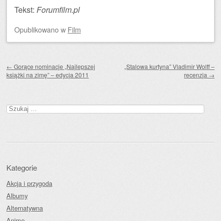
Tekst:
Forumfilm.pl
Opublikowano
w
Film
Zobacz wpisy
←
Gorące nominacje „Najlepszej
„Stalowa kurtyna” Vladimir Wolff –
książki na zimę” – edycja 2011
recenzja
→
Szukaj:
Kategorie
Akcja i przygoda
Albumy
Alternatywna
Anime