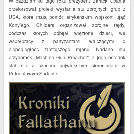
W październiku tego roku prezydent Barack Obama
przeforsował projekt wysłania stu zbrojnych grup z
USA, które mają pomóc afrykańskim wojskom ująć
Kony’ego. Childers organizował zbrojne rajdy,
podczas których odbijał więzione dzieci, we
współpracy z partyzantami walczącymi o
niepodległość tamtejszego rejonu. Nadano mu
przydomek „Machine Gun Preacher”, a jego ośrodek
stał się z czasem największym sierocińcem w
Południowym Sudanie.