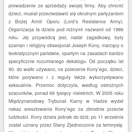
prowadzenie ze sprzedaży swojej firmy. Aby chronić
dzieci, musiał przeciwstawić się okrutnym partyzantom
z Bożej Armii Oporu (Lord’s Resistance Army).
Organizacja ta działa pod różnymi nazwami od 1986
roku. Jej przywódcą jest, nadal zagadkowy, były
szaman i religijny obsesjonat Joseph Kony, marzący o
teokratycznym państwie, opartym na zasadach bardzo
specyficznie rozumianego dekalogu. Od początku lat
90. do walki używano, na polecenie Kony’ego, dzieci,
które porywano i z reguły także wykorzystywano
seksualnie. Przemoc dotyczyła, według ostrożnych
szacunków, ponad 66 tysięcy nieletnich. W 2005 roku
Międzynarodowy Trybunał Karny w Hadze wydał
nakaz aresztowania Kony’ego za zbrodnie przeciw
ludzkości. Kony działa jednak do dziś; po 11 września
został uznany przez Stany Zjednoczone za terrorystę.