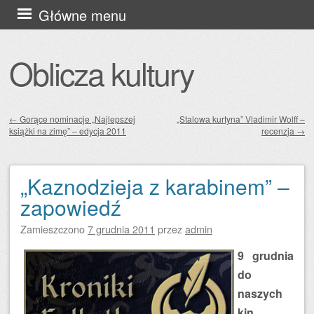
Przejdź
Główne menu
do
treści
Oblicza kultury
←
Gorące nominacje „Najlepszej
„Stalowa kurtyna” Vladimir Wolff –
książki na zimę” – edycja 2011
recenzja
→
Zobacz wpisy
„Kaznodzieja z karabinem” –
zapowiedź
Zamieszczono
7 grudnia 2011
przez
admin
9 grudnia
do
naszych
kin