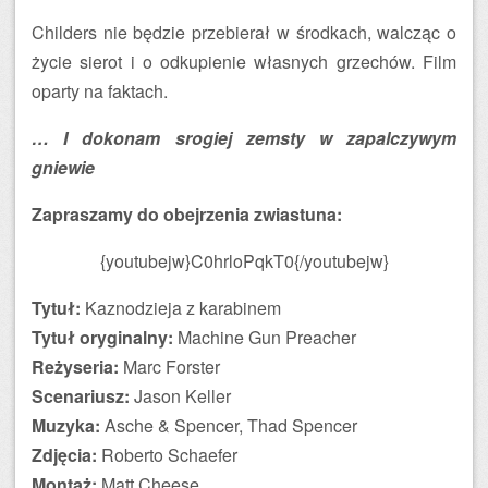
Childers nie będzie przebierał w środkach, walcząc o
życie sierot i o odkupienie własnych grzechów. Film
oparty na faktach.
… I dokonam srogiej zemsty w zapalczywym
gniewie
Zapraszamy do obejrzenia zwiastuna:
{youtubejw}C0hrloPqkT0{/youtubejw}
Tytuł:
Kaznodzieja z karabinem
Tytuł oryginalny:
Machine Gun Preacher
Reżyseria:
Marc Forster
Scenariusz:
Jason Keller
Muzyka:
Asche & Spencer, Thad Spencer
Zdjęcia:
Roberto Schaefer
Montaż:
Matt Cheese