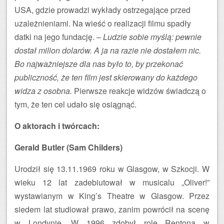
USA, gdzie prowadzi wykłady ostrzegające przed
uzależnieniami. Na wieść o realizacji filmu spadły
datki na jego fundację. –
Ludzie sobie myślą: pewnie
dostał milion dolarów. A ja na razie nie dostałem nic.
Bo najważniejsze dla nas było to, by przekonać
publiczność, że ten film jest skierowany do każdego
widza z osobna.
Pierwsze reakcje widzów świadczą o
tym, że ten cel udało się osiągnąć.
O aktorach i twórcach:
Gerald Butler (Sam Childers)
Urodził się 13.11.1969 roku w Glasgow, w Szkocji. W
wieku 12 lat zadebiutował w musicalu „Oliver!”
wystawianym w King’s Theatre w Glasgow. Przez
siedem lat studiował prawo, zanim powrócił na scenę
w Londynie. W 1996 zdobył rolę Rentona w