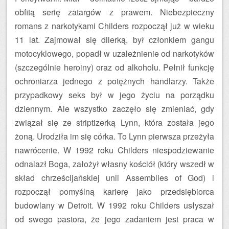
obfitą serię zatargów z prawem. Niebezpieczny
romans z narkotykami Childers rozpoczął już w wieku
11 lat. Zajmował się dilerką, był członkiem gangu
motocyklowego, popadł w uzależnienie od narkotyków
(szczególnie heroiny) oraz od alkoholu. Pełnił funkcję
ochroniarza jednego z potężnych handlarzy. Także
przypadkowy seks był w jego życiu na porządku
dziennym. Ale wszystko zaczęło się zmieniać, gdy
związał się ze striptizerką Lynn, która została jego
żoną. Urodziła im się córka. To Lynn pierwsza przeżyła
nawrócenie. W 1992 roku Childers niespodziewanie
odnalazł Boga, założył własny kościół (który wszedł w
skład chrześcijańskiej unii Assemblies of God) i
rozpoczął pomyślną karierę jako przedsiębiorca
budowlany w Detroit. W 1992 roku Childers usłyszał
od swego pastora, że jego zadaniem jest praca w