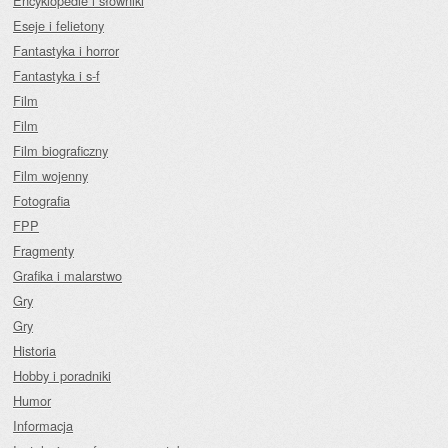
Encyklopedie i słowniki
Eseje i felietony
Fantastyka i horror
Fantastyka i s-f
Film
Film
Film biograficzny
Film wojenny
Fotografia
FPP
Fragmenty
Grafika i malarstwo
Gry
Gry
Historia
Hobby i poradniki
Humor
Informacja