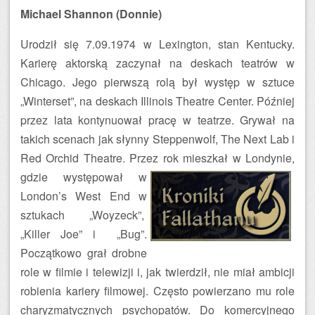
Michael Shannon (Donnie)
Urodził się 7.09.1974 w Lexington, stan Kentucky.
Karierę aktorską zaczynał na deskach teatrów w
Chicago. Jego pierwszą rolą był występ w sztuce
„Winterset”, na deskach Illinois Theatre Center. Później
przez lata kontynuował pracę w teatrze. Grywał na
takich scenach jak słynny Steppenwolf, The Next Lab i
Red Orchid Theatre. Przez rok
mieszkał w Londynie,
gdzie występował w
London’s West End w
sztukach „Woyzeck”,
„Killer Joe” i „Bug”.
Początkowo grał drobne
role w filmie i telewizji i, jak twierdził, nie miał ambicji
robienia kariery filmowej. Często powierzano mu role
charyzmatycznych psychopatów. Do komercyjnego