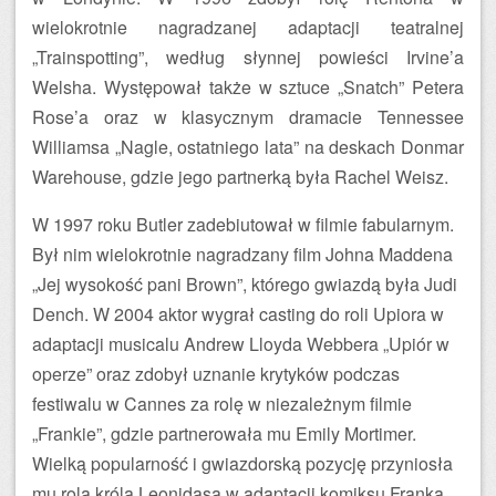
wielokrotnie nagradzanej adaptacji teatralnej
„Trainspotting”, według słynnej powieści Irvine’a
Welsha. Występował także w sztuce „Snatch” Petera
Rose’a oraz w klasycznym dramacie Tennessee
Williamsa „Nagle, ostatniego lata” na deskach Donmar
Warehouse, gdzie jego partnerką była Rachel Weisz.
W 1997 roku Butler zadebiutował w filmie fabularnym.
Był nim wielokrotnie nagradzany film Johna Maddena
„Jej wysokość pani Brown”, którego gwiazdą była Judi
Dench. W 2004 aktor wygrał casting do roli Upiora w
adaptacji musicalu Andrew Lloyda Webbera „Upiór w
operze” oraz zdobył uznanie krytyków podczas
festiwalu w Cannes za rolę w niezależnym filmie
„Frankie”, gdzie partnerowała mu Emily Mortimer.
Wielką popularność i gwiazdorską pozycję przyniosła
mu rola króla Leonidasa w adaptacji komiksu Franka