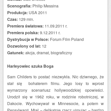
Scenografia:
Philip Messina
Produkcja:
USA 2011
Czas:
129 min.
Premiera światowa:
11.09.2011 r.
Premiera polska:
9.12.2011 r.
Dystrybucja w Polsce:
Forum Film Poland
Dozwolony od lat:
12
Gatunek:
akcja, dramat, biograficzny
Harleyowiec szuka Boga
Sam Childers to postać niezwykła. Nic dziwnego, że
stał się bohaterem filmu. Jego losy to wprost
wymarzony scenariusz hollywoodzkiej opowieści.
Urodził się w 1962 roku, w rodzinie robotniczej, w
Dakocie. Wychowywał w Minnesocie, a potem w
Pensylwanii. Miał – delikatnie rzecz ujmując – bardzo