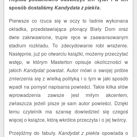
sposób dostaliśmy
Kandydata z piekła
.
Pierwsze co rzuca się w oczy to ładnie wykonana
okładka, przedstawiająca płonący Biały Dom oraz
dwie zakrwawione, trupie ręce w zaawansowanym
stadium rozkładu. To zdecydowanie robi wrażenie.
Następnie, już po otwarciu książki, możemy przeczytać
wstęp, w którym Masterton opisuje okoliczności w
jakich
Kandydat
powstał. Autor mówi o swojej próbie
zmierzenia się z wielką polityką i o tym w jaki sposób
wpadł na pomysł napisania powieści. Takie kilka słów
wprowadzenia zawsze jest miłym akcentem,
zwłaszcza jeżeli pisze je sam autor powieści. Dzięki
temu czytelnik ma szansę dowiedzieć się czegoś
więcej o książce, którą wkrótce przeczyta i o jej twórcy.
Przejdźmy do fabuły.
Kandydat z piekła
opowiada o