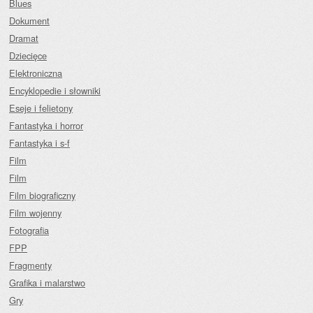
Blues
Dokument
Dramat
Dziecięce
Elektroniczna
Encyklopedie i słowniki
Eseje i felietony
Fantastyka i horror
Fantastyka i s-f
Film
Film
Film biograficzny
Film wojenny
Fotografia
FPP
Fragmenty
Grafika i malarstwo
Gry