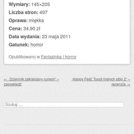
Wymiary:
145×205
Liczba stron:
497
Oprawa:
miękka
Cena:
34,90 zł
Data wydania:
23 maja 2011
Gatunek:
horror
Opublikowano
w
Fantastyka i horror
Zobacz wpisy
←
„Dziennik zakrapiany rumem” –
„Happy Feet: Tupot małych stóp 2” –
zapowiedź
recenzja
→
Szukaj: