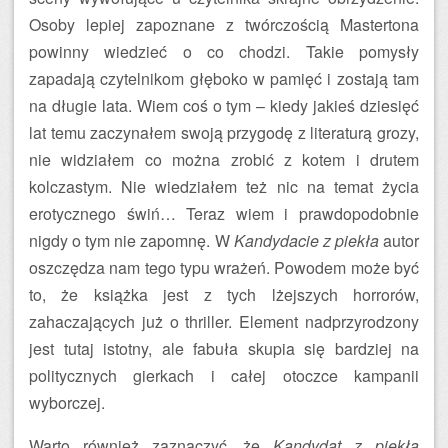
Osoby lepiej zapoznane z twórczością Mastertona
powinny wiedzieć o co chodzi. Takie pomysły
zapadają czytelnikom głęboko w pamięć i zostają tam
na długie lata. Wiem coś o tym – kiedy jakieś dziesięć
lat temu zaczynałem swoją przygodę z literaturą grozy,
nie widziałem co można zrobić z kotem i drutem
kolczastym. Nie wiedziałem też nic na temat życia
erotycznego świń… Teraz wiem i prawdopodobnie
nigdy o tym nie zapomnę. W
Kandydacie z piekła
autor
oszczędza nam tego typu wrażeń. Powodem może być
to, że książka jest z tych lżejszych horrorów,
zahaczających już o thriller. Element nadprzyrodzony
jest tutaj istotny, ale fabuła skupia się bardziej na
politycznych gierkach i całej otoczce kampanii
wyborczej.
Warto również zaznaczyć, że
Kandydat z piekła