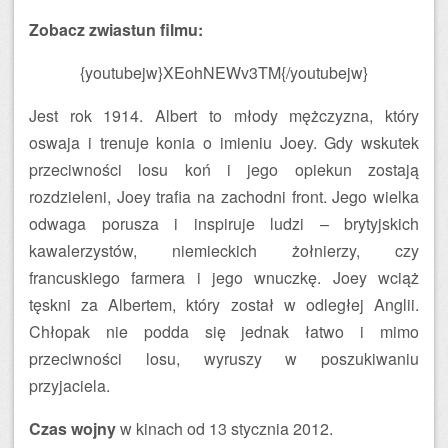
Zobacz zwiastun filmu:
{youtubejw}XEohNEWv3TM{/youtubejw}
Jest rok 1914. Albert to młody mężczyzna, który
oswaja i trenuje konia o imieniu Joey. Gdy wskutek
przeciwności losu koń i jego opiekun zostają
rozdzieleni, Joey trafia na zachodni front. Jego wielka
odwaga porusza i inspiruje ludzi – brytyjskich
kawalerzystów, niemieckich żołnierzy, czy
francuskiego farmera i jego wnuczkę. Joey wciąż
tęskni za Albertem, który został w odległej Anglii.
Chłopak nie podda się jednak łatwo i mimo
przeciwności losu, wyruszy w poszukiwaniu
przyjaciela.
Czas wojny
w kinach od 13 stycznia 2012.