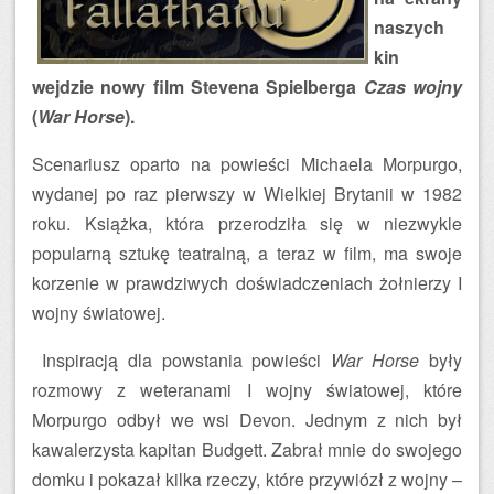
naszych
kin
wejdzie nowy film Stevena Spielberga
Czas wojny
(
War Horse
).
Scenariusz oparto na powieści Michaela Morpurgo,
wydanej po raz pierwszy w Wielkiej Brytanii w 1982
roku. Książka, która przerodziła się w niezwykle
popularną sztukę teatralną, a teraz w film, ma swoje
korzenie w prawdziwych doświadczeniach żołnierzy I
wojny światowej.
Inspiracją dla powstania powieści
War Horse
były
rozmowy z weteranami I wojny światowej, które
Morpurgo odbył we wsi Devon. Jednym z nich był
kawalerzysta kapitan Budgett. Zabrał mnie do swojego
domku i pokazał kilka rzeczy, które przywiózł z wojny –