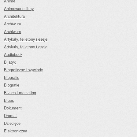
Anime
Animowane filmy
Architektura
Archiwum
Archiwum
Artykuły, felietony i eseje
Artykuły, felietony i eseje
Audiobook
Bijatyki
Biograficzne i wywiady
Biografie
Biografie
Biznes i marketing
Blues
Dokument
Dramat
Dziecięce
Elektroniczna