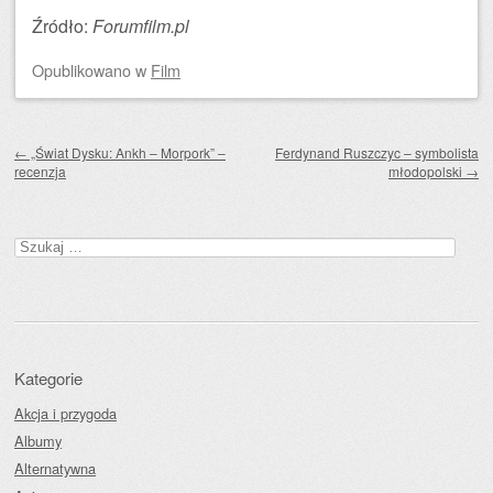
Źródło:
Forumfilm.pl
Opublikowano
w
Film
Zobacz wpisy
←
„Świat Dysku: Ankh – Morpork” –
Ferdynand Ruszczyc – symbolista
recenzja
młodopolski
→
Szukaj:
Kategorie
Akcja i przygoda
Albumy
Alternatywna