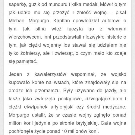
saperkę, guzik od munduru i kilka medali. Mówił o tym
jak udało mu się przeżyć i znieść wojnę – pisał
Michael Morpurgo. Kapitan opowiedział autorowi o
tym, jak silna więź łączyła go z wiernym
wierzchowcem. Inni przedstawiali niezwykłe historie o
tym, jak ciężki wojenny los stawał się udziałem nie
tylko żołnierzy, ale i zwierząt, o czym mało kto zdaje
się pamiętać.
Jeden z kawalerzystów wspominał, że wojsko
kupowało konie na wsiach, które znajdowały się na
drodze ich przemarszu. Były używane do jazdy, ale
także jako zwierzęta pociągowe, dźwigające broń i
ciężki ekwipunek artyleryjski czy środki medyczne.
Morpurgo ustalił, że w czasie wojny zginęło ponad
milion koni jedynie po stronie brytyjskiej. Cała wojna
pochłonęła życie ponad 10 milionów koni.