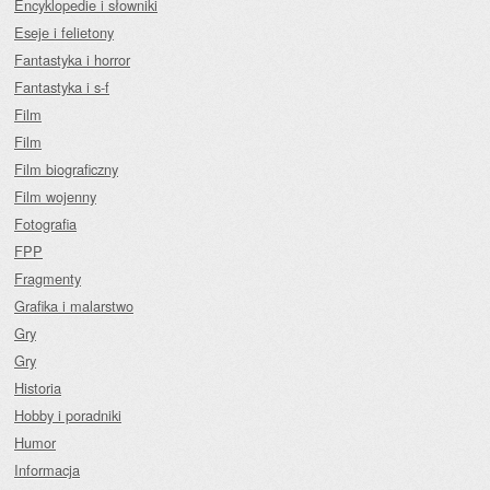
Encyklopedie i słowniki
Eseje i felietony
Fantastyka i horror
Fantastyka i s-f
Film
Film
Film biograficzny
Film wojenny
Fotografia
FPP
Fragmenty
Grafika i malarstwo
Gry
Gry
Historia
Hobby i poradniki
Humor
Informacja