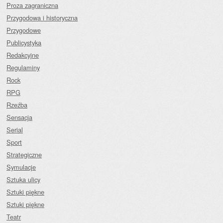
Proza zagraniczna
Przygodowa i historyczna
Przygodowe
Publicystyka
Redakcyjne
Regulaminy
Rock
RPG
Rzeźba
Sensacja
Serial
Sport
Strategiczne
Symulacje
Sztuka ulicy
Sztuki piękne
Sztuki piękne
Teatr