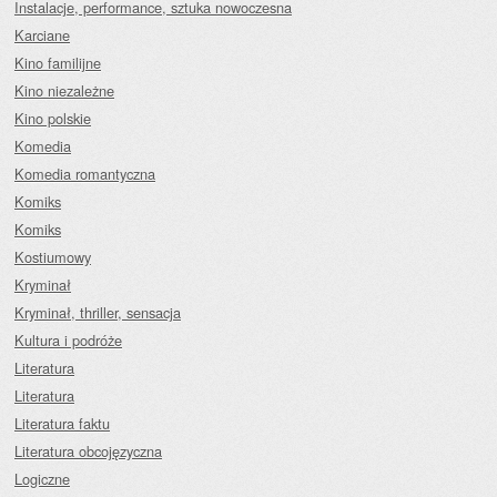
Instalacje, performance, sztuka nowoczesna
Karciane
Kino familijne
Kino niezależne
Kino polskie
Komedia
Komedia romantyczna
Komiks
Komiks
Kostiumowy
Kryminał
Kryminał, thriller, sensacja
Kultura i podróże
Literatura
Literatura
Literatura faktu
Literatura obcojęzyczna
Logiczne