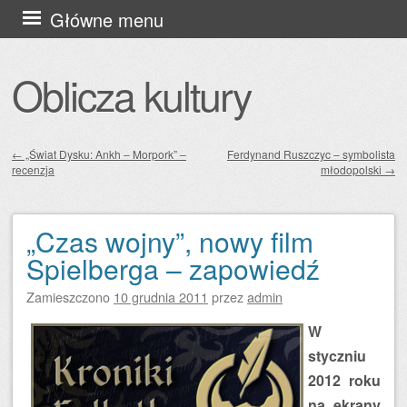
Przejdź
Główne menu
do
treści
Oblicza kultury
←
„Świat Dysku: Ankh – Morpork” –
Ferdynand Ruszczyc – symbolista
recenzja
młodopolski
→
Zobacz wpisy
„Czas wojny”, nowy film
Spielberga – zapowiedź
Zamieszczono
10 grudnia 2011
przez
admin
W
styczniu
2012 roku
na ekrany