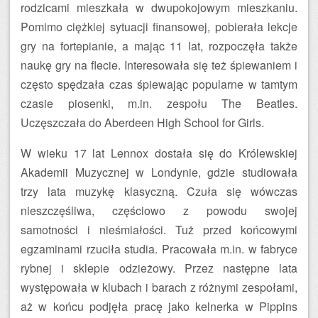
rodzicami mieszkała w dwupokojowym mieszkaniu.
Pomimo ciężkiej sytuacji finansowej, pobierała lekcje
gry na fortepianie, a mając 11 lat, rozpoczęła także
naukę gry na flecie. Interesowała się też śpiewaniem i
często spędzała czas śpiewając popularne w tamtym
czasie piosenki, m.in. zespołu The Beatles.
Uczęszczała do Aberdeen High School for Girls.
W wieku 17 lat Lennox dostała się do Królewskiej
Akademii Muzycznej w Londynie, gdzie studiowała
trzy lata muzykę klasyczną. Czuła się wówczas
nieszczęśliwa, częściowo z powodu swojej
samotności i nieśmiałości. Tuż przed końcowymi
egzaminami rzuciła studia. Pracowała m.in. w fabryce
rybnej i sklepie odzieżowy. Przez następne lata
występowała w klubach i barach z różnymi zespołami,
aż w końcu podjęła pracę jako kelnerka w Pippins