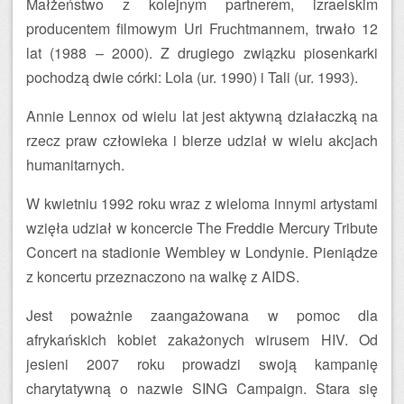
Małżeństwo z kolejnym partnerem, izraelskim
producentem filmowym Uri Fruchtmannem, trwało 12
lat (1988 – 2000). Z drugiego związku piosenkarki
pochodzą dwie córki: Lola (ur. 1990) i Tali (ur. 1993).
Annie Lennox od wielu lat jest aktywną działaczką na
rzecz praw człowieka i bierze udział w wielu akcjach
humanitarnych.
W kwietniu 1992 roku wraz z wieloma innymi artystami
wzięła udział w koncercie The Freddie Mercury Tribute
Concert na stadionie Wembley w Londynie. Pieniądze
z koncertu przeznaczono na walkę z AIDS.
Jest poważnie zaangażowana w pomoc dla
afrykańskich kobiet zakażonych wirusem HIV. Od
jesieni 2007 roku prowadzi swoją kampanię
charytatywną o nazwie SING Campaign. Stara się