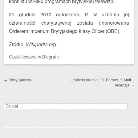
konfliktu w kilku programach brytyjskiej telewizji.
31 grudnia 2010 ogłoszono, iż w uznaniu jej
działalności charytatywnej została uhonorowana
Orderem Imperium Brytyjskiego klasy Oficer (OBE).
Źródło:
Wikipedia.org
Opublikowano
w
Biografie
Zobacz wpisy
←
Sissy Spacek
„Kodeks bracholi” S. Barney, K. Matt –
recenzja
→
Szukaj: