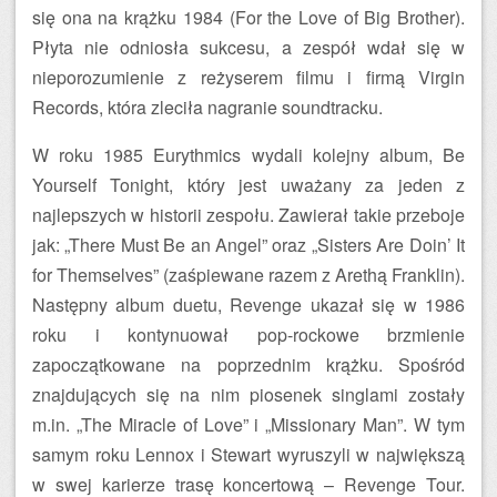
się ona na krążku 1984 (For the Love of Big Brother).
Płyta nie odniosła sukcesu, a zespół wdał się w
nieporozumienie z reżyserem filmu i firmą Virgin
Records, która zleciła nagranie soundtracku.
W roku 1985 Eurythmics wydali kolejny album, Be
Yourself Tonight, który jest uważany za jeden z
najlepszych w historii zespołu. Zawierał takie przeboje
jak: „There Must Be an Angel” oraz „Sisters Are Doin’ It
for Themselves” (zaśpiewane razem z Arethą Franklin).
Następny album duetu, Revenge ukazał się w 1986
roku i kontynuował pop-rockowe brzmienie
zapoczątkowane na poprzednim krążku. Spośród
znajdujących się na nim piosenek singlami zostały
m.in. „The Miracle of Love” i „Missionary Man”. W tym
samym roku Lennox i Stewart wyruszyli w największą
w swej karierze trasę koncertową – Revenge Tour.