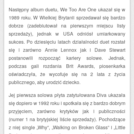
Następny album duetu, We Too Are One ukazał się w
1989 roku. W Wielkiej Brytanii sprzedawał się bardzo
dobrze (zadebiutował na pierwszym miejscu listy
sprzedaży), jednak w USA odniósł umiarkowany
sukces. Po dziesięciu latach działalności duet rozstał
się i zarówno Annie Lennox jak i Dave Stewart
postanowili rozpocząć kariery solowe. Jednak,
podczas gali rozdania Brit Awards, piosenkarka
oświadczyła, że wycofuje się na 2 lata z życia
publicznego, aby urodzić dziecko.
Jej pierwsza solowa płyta zatytułowana Diva ukazała
się dopiero w 1992 roku i spotkała się z bardzo dobrym
przyjęciem, zarówno krytyków jak i publiczności
(numer 1 na brytyjskiej liście sprzedaży). Pochodzące
z niej single „Why”, „Walking on Broken Glass” i „Little