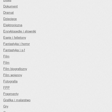
Dokument
Dramat
Dziecięce
Elektroniczna
Encyklopedie i słowniki
Eseje i felietony
Fantastyka i horror
Fantastyka i s-f
Film
Film
Film biograficzny
Film wojenny
Fotografia
FPP
Fragmenty
Grafika i malarstwo
Gry