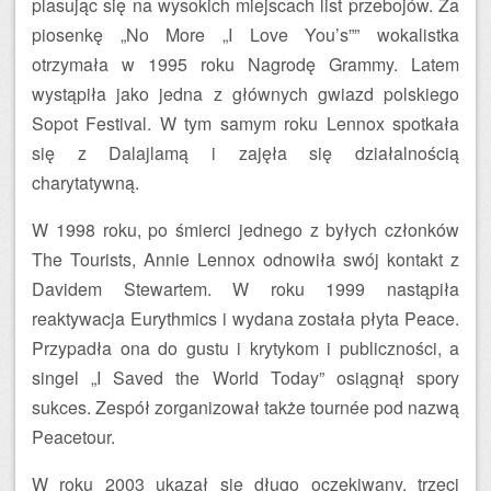
plasując się na wysokich miejscach list przebojów. Za
piosenkę „No More „I Love You’s”” wokalistka
otrzymała w 1995 roku Nagrodę Grammy. Latem
wystąpiła jako jedna z głównych gwiazd polskiego
Sopot Festival. W tym samym roku Lennox spotkała
się z Dalajlamą i zajęła się działalnością
charytatywną.
W 1998 roku, po śmierci jednego z byłych członków
The Tourists, Annie Lennox odnowiła swój kontakt z
Davidem Stewartem. W roku 1999 nastąpiła
reaktywacja Eurythmics i wydana została płyta Peace.
Przypadła ona do gustu i krytykom i publiczności, a
singel „I Saved the World Today” osiągnął spory
sukces. Zespół zorganizował także tournée pod nazwą
Peacetour.
W roku 2003 ukazał się długo oczekiwany, trzeci