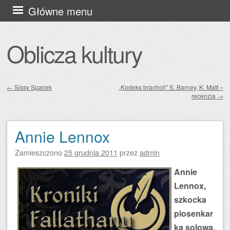
Przejdź
Główne menu
do
treści
Oblicza kultury
←
Sissy Spacek
„Kodeks bracholi” S. Barney, K. Matt –
recenzja
→
Zobacz wpisy
Annie Lennox
Zamieszczono
25 grudnia 2011
przez
admin
Annie
Lennox,
szkocka
piosenkar
ka solowa,