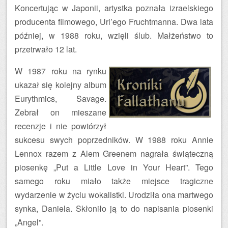
Koncertując w Japonii, artystka poznała izraelskiego
producenta filmowego, Uri’ego Fruchtmanna. Dwa lata
później, w 1988 roku, wzięli ślub. Małżeństwo to
przetrwało 12 lat.
W 1987 roku na rynku
ukazał się kolejny album
Eurythmics, Savage.
Zebrał on mieszane
recenzje i nie powtórzył
sukcesu swych poprzedników. W 1988 roku Annie
Lennox razem z Alem Greenem nagrała świąteczną
piosenkę „Put a Little Love in Your Heart”. Tego
samego roku miało także miejsce tragiczne
wydarzenie w życiu wokalistki. Urodziła ona martwego
synka, Daniela. Skłoniło ją to do napisania piosenki
„Angel”.