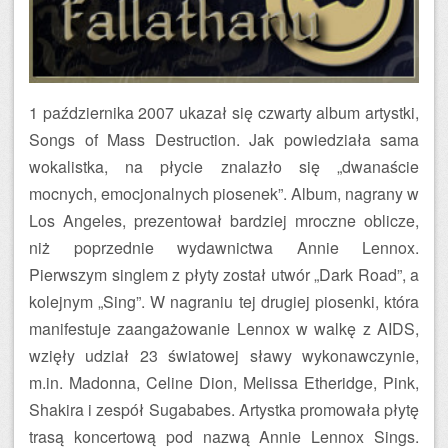
1 października 2007 ukazał się czwarty album artystki,
Songs of Mass Destruction. Jak powiedziała sama
wokalistka, na płycie znalazło się „dwanaście
mocnych, emocjonalnych piosenek”. Album, nagrany w
Los Angeles, prezentował bardziej mroczne oblicze,
niż poprzednie wydawnictwa Annie Lennox.
Pierwszym singlem z płyty został utwór „Dark Road”, a
kolejnym „Sing”. W nagraniu tej drugiej piosenki, która
manifestuje zaangażowanie Lennox w walkę z AIDS,
wzięły udział 23 światowej sławy wykonawczynie,
m.in. Madonna, Celine Dion, Melissa Etheridge, Pink,
Shakira i zespół Sugababes. Artystka promowała płytę
trasą koncertową pod nazwą Annie Lennox Sings.