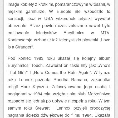
image kobiety z krótkimi, pomarańczowymi włosami, w
męskim garniturze. W Europie nie wzbudziło to
sensacji, lecz w USA wizerunek artystki wywołał
oburzenie. Przez pewien czas zakazane nawet było
emitowanie teledysków Eurythmics w MTV.
Kontrowersje wzbudził też teledysk do piosenki „Love
Is a Stranger”.
Pod koniec 1983 roku ukazał się kolejny album
Eurythmics, Touch. Zawierał on takie hity jak: „Who’s
That Girl?” i „Here Comes the Rain Again”. W tymże
roku Lennox poznała Randha Ramana, zakonnika
religii Hare Kryszna. Zafascynowana jego osobą i
poglądami w 1984 roku wzięła z nim ślub. Małżeństwo
rozpadło się jednak po upływie niespełna roku. W tym
samym roku Stewart i Lennox przyjęli propozycję
nagrania ścieżki dźwiękowej do filmu 1984. Ukazała