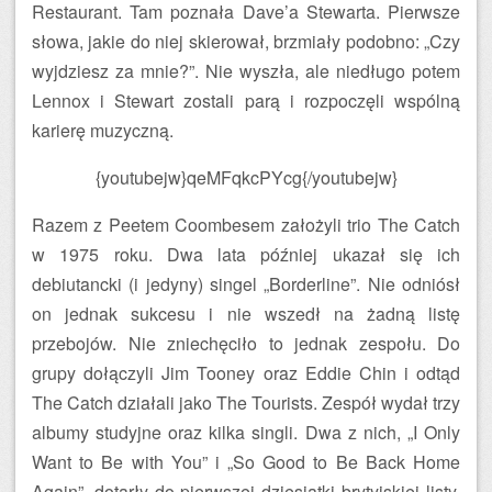
Restaurant. Tam poznała Dave’a Stewarta. Pierwsze
słowa, jakie do niej skierował, brzmiały podobno: „Czy
wyjdziesz za mnie?”. Nie wyszła, ale niedługo potem
Lennox i Stewart zostali parą i rozpoczęli wspólną
karierę muzyczną.
{youtubejw}qeMFqkcPYcg{/youtubejw}
Razem z Peetem Coombesem założyli trio The Catch
w 1975 roku. Dwa lata później ukazał się ich
debiutancki (i jedyny) singel „Borderline”. Nie odniósł
on jednak sukcesu i nie wszedł na żadną listę
przebojów. Nie zniechęciło to jednak zespołu. Do
grupy dołączyli Jim Tooney oraz Eddie Chin i odtąd
The Catch działali jako The Tourists. Zespół wydał trzy
albumy studyjne oraz kilka singli. Dwa z nich, „I Only
Want to Be with You” i „So Good to Be Back Home
Again”, dotarły do pierwszej dziesiątki brytyjskiej listy.