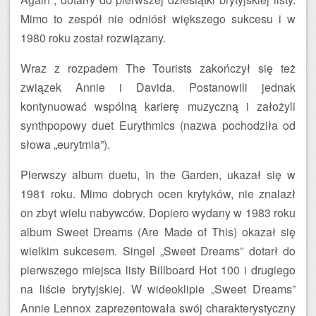
Mimo to zespół nie odniósł większego sukcesu i w
1980 roku został rozwiązany.
Wraz z rozpadem The Tourists zakończył się też
związek Annie i Davida. Postanowili jednak
kontynuować wspólną karierę muzyczną i założyli
synthpopowy duet Eurythmics (nazwa pochodziła od
słowa „eurytmia”).
Pierwszy album duetu, In the Garden, ukazał się w
1981 roku. Mimo dobrych ocen krytyków, nie znalazł
on zbyt wielu nabywców. Dopiero wydany w 1983 roku
album Sweet Dreams (Are Made of This) okazał się
wielkim sukcesem. Singel „Sweet Dreams” dotarł do
pierwszego miejsca listy Billboard Hot 100 i drugiego
na liście brytyjskiej. W wideoklipie „Sweet Dreams”
Annie Lennox zaprezentowała swój charakterystyczny