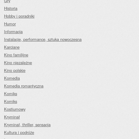
Gry
Historia
Hobby i poradniki
Humor
Informacja
Instalacje, performance, sztuka nowoczesna
Karciane
Kino familijne
Kino niezależne
Kino polskie
Komedia
Komedia romantyczna
Komiks
Komiks
Kostiumowy
Kryminał
Kryminał, thriller, sensacja
Kultura i podróże