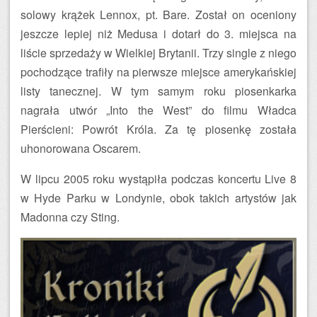
solowy krążek Lennox, pt. Bare. Został on oceniony
jeszcze lepiej niż Medusa i dotarł do 3. miejsca na
liście sprzedaży w Wielkiej Brytanii. Trzy single z niego
pochodzące trafiły na pierwsze miejsce amerykańskiej
listy tanecznej. W tym samym roku piosenkarka
nagrała utwór „Into the West” do filmu Władca
Pierścieni: Powrót Króla. Za tę piosenkę została
uhonorowana Oscarem.
W lipcu 2005 roku wystąpiła podczas koncertu Live 8
w Hyde Parku w Londynie, obok takich artystów jak
Madonna czy Sting.