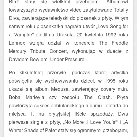
Bird” stały się wielkimi przebojami. Albumowi
towarzyszyło wydawnictwo video zatytułowane Totally
Diva, zawierające teledyski do piosenek z płyty. W tym
samym roku piosenkarka nagrała utwór „Love Song for
a Vampire” do filmu Drakula. 20 kwietnia 1992 roku
Lennox wzięła udział w koncercie The Freddie
Mercury Tribute Concert, wykonując w duecie z
Davidem Bowiem „Under Pressure”.
Po kilkuletniej przerwie, podczas której artystka
poświęciła się wychowywaniu dzieci, w 1995 roku
ukazał się album Medusa, zawierający covery m.in.
Boba Marley’a czy zespołu The Clash. Płyta
powtórzyła sukces debiutanckiego albumu i dotarła do
miejsca 1. na brytyjskiej liście sprzedaży. Dwa
pierwsze single z płyty, „No More „I Love You’s”” i „A
Whiter Shade of Pale” stały się ogromnymi przebojami,