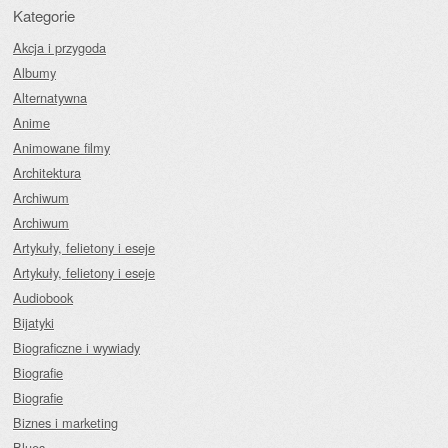
Kategorie
Akcja i przygoda
Albumy
Alternatywna
Anime
Animowane filmy
Architektura
Archiwum
Archiwum
Artykuły, felietony i eseje
Artykuły, felietony i eseje
Audiobook
Bijatyki
Biograficzne i wywiady
Biografie
Biografie
Biznes i marketing
Blues