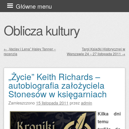
Przejdź
Główne menu
do
treści
Oblicza kultury
←
„Vaclav i Lena” Haley Tanner –
Targi Książki Historycznej w
recenzja
Warszawie 24 – 27 listopada 2011
→
Zobacz wpisy
„Życie” Keith Richards –
autobiografia założyciela
Stonesów w księgarniach
Zamieszczono
15 listopada 2011
przez
admin
Kilka dni
temu