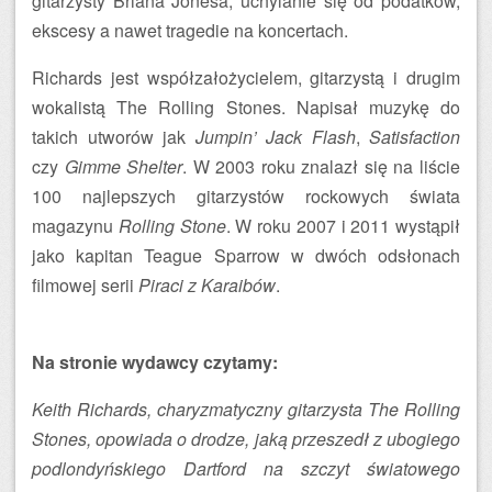
gitarzysty Briana Jonesa, uchylanie się od podatków,
ekscesy a nawet tragedie na koncertach.
Richards jest współzałożycielem, gitarzystą i drugim
wokalistą The Rolling Stones. Napisał muzykę do
takich utworów jak
Jumpin’ Jack Flash
,
Satisfaction
czy
Gimme Shelter
. W 2003 roku znalazł się na liście
100 najlepszych gitarzystów rockowych świata
magazynu
Rolling Stone
. W roku 2007 i 2011 wystąpił
jako kapitan Teague Sparrow w dwóch odsłonach
filmowej serii
Piraci z Karaibów
.
Na stronie wydawcy czytamy:
Keith Richards, charyzmatyczny gitarzysta The Rolling
Stones, opowiada o drodze, jaką przeszedł z ubogiego
podlondyńskiego Dartford na szczyt światowego