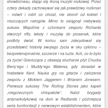
showbiznesu, stając się ikoną muzyki rockowej. Przez
cztery dekady zachowywał się jak prawdziwy rockman
– mówił i robił co chciał, nie stronił od kobiet i
niszczących nałogów. Mimo to osiągnął niebywały
sukces. Wspólnie z członkami zespołu Richards
stworzył riffy, teksty i muzykę do piosenek, które
podbiły świat. W końcu sam zdecydował się
przedstawić historię swojego życia w oku cyklonu –
bezpretensjonalnie, szczerze i na luzie. Ach, co to było
za życie! Graniczące z obsesją słuchanie płyt Chucka
Berry’ego i Muddy’ego Watersa, gdy dorastał w
hrabstwie Kent. Nauka gry na gitarze i założenie
zespołu z Mickiem Jaggerem i Brianem Jonesem.
Pierwsze sukcesy The Rolling Stones jako kapeli
„niegrzecznych chłopaków”. Nalot brygady
antynarkotykowej na dom w Redlands i późniejsza
seria konfrontacji z nerwowym establishmentem, które