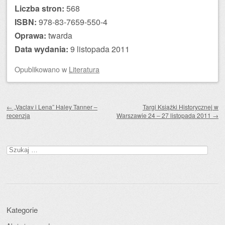
Liczba stron:
568
ISBN:
978-83-7659-550-4
Oprawa:
twarda
Data wydania:
9 listopada 2011
Opublikowano
w
Literatura
Zobacz wpisy
←
„Vaclav i Lena” Haley Tanner –
Targi Książki Historycznej w
recenzja
Warszawie 24 – 27 listopada 2011
→
Szukaj:
Kategorie