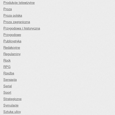
Produkcje telewizyjne
Proza
Proza polska
Proza zagraniczna
Przygodowa i historyczna
Przygodowe
Publicystyka
Redakcyjne
Regulaminy
Rock
RPG
Rzeźba
Sensacja
Serial
Sport
Strategiczne
Symulacje
Sztuka ulicy