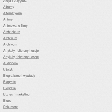
Akcja i przygoda
Albumy
Alternatywna
Anime
Animowane filmy
Architektura
Archiwum
Archiwum
Artykuły, felietony i eseje
Artykuły, felietony i eseje
Audiobook
Bijatyki
Biograficzne i wywiady
Biografie
Biografie
Biznes i marketing
Blues
Dokument