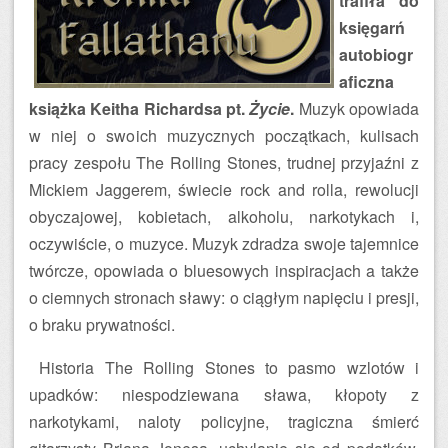
trafiła do
księgarń
autobiogr
aficzna
książka Keitha Richardsa pt.
Życie
.
Muzyk opowiada
w niej o swoich muzycznych początkach, kulisach
pracy zespołu The Rolling Stones, trudnej przyjaźni z
Mickiem Jaggerem, świecie rock and rolla, rewolucji
obyczajowej, kobietach, alkoholu, narkotykach i,
oczywiście, o muzyce. Muzyk zdradza swoje tajemnice
twórcze, opowiada o bluesowych inspiracjach a także
o ciemnych stronach sławy: o ciągłym napięciu i presji,
o braku prywatności.
Historia The Rolling Stones to pasmo wzlotów i
upadków: niespodziewana sława, kłopoty z
narkotykami, naloty policyjne, tragiczna śmierć