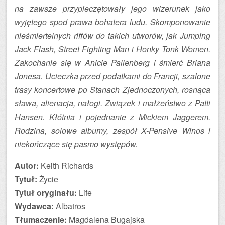
na zawsze przypieczętowały jego wizerunek jako
wyjętego spod prawa bohatera ludu. Skomponowanie
nieśmiertelnych riffów do takich utworów, jak Jumping
Jack Flash, Street Fighting Man i Honky Tonk Women.
Zakochanie się w Anicie Pallenberg i śmierć Briana
Jonesa. Ucieczka przed podatkami do Francji, szalone
trasy koncertowe po Stanach Zjednoczonych, rosnąca
sława, alienacja, nałogi. Związek i małżeństwo z Patti
Hansen. Kłótnia i pojednanie z Mickiem Jaggerem.
Rodzina, solowe albumy, zespół X-Pensive Winos i
niekończące się pasmo występów.
Autor:
Keith Richards
Tytuł:
Życie
Tytuł oryginału:
Life
Wydawca:
Albatros
Tłumaczenie:
Magdalena Bugajska