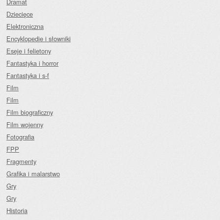
Dramat
Dziecięce
Elektroniczna
Encyklopedie i słowniki
Eseje i felietony
Fantastyka i horror
Fantastyka i s-f
Film
Film
Film biograficzny
Film wojenny
Fotografia
FPP
Fragmenty
Grafika i malarstwo
Gry
Gry
Historia