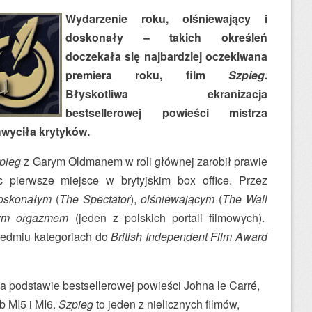
Wydarzenie roku, olśniewający i
doskonały – takich określeń
doczekała się najbardziej oczekiwana
premiera roku, film
Szpieg
.
Błyskotliwa ekranizacja
bestsellerowej powieści mistrza
hwyciła krytyków.
pieg
z Garym Oldmanem w roli głównej zarobił prawie
ąc pierwsze miejsce w brytyjskim box office. Przez
oskonałym
(
The Spectator
),
olśniewającym
(
The Wall
ym orgazmem
(jeden z polskich portali filmowych).
iedmiu kategoriach do
British Independent Film Award
a podstawie bestsellerowej powieści Johna le Carré,
b MI5 i MI6.
Szpieg
to jeden z nielicznych filmów,