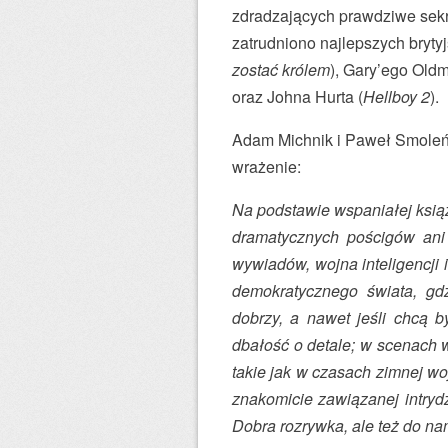
zdradzających prawdziwe sekre
zatrudniono najlepszych bryty
zostać królem
), Gary’ego Old
oraz Johna Hurta (
Hellboy 2
).
Adam Michnik i Paweł Smoleńs
wrażenie:
Na podstawie wspaniałej książ
dramatycznych pościgów ani 
wywiadów, wojna inteligencji 
demokratycznego świata, gd
dobrzy, a nawet jeśli chcą 
dbałość o detale; w scenach 
takie jak w czasach zimnej woj
znakomicie zawiązanej intrydz
Dobra rozrywka, ale też do na