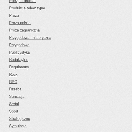
Poezja i dramat
Produkcje telewizyjne
Proza
Proza polska
Proza zagraniczna
Przygodowa i historyczna
Przygodowe
Publicystyka
Redakcyjne
Regulaminy
Rock
RPG
Rzeźba
Sensacja
Serial
Sport
Strategiczne
Symulacje