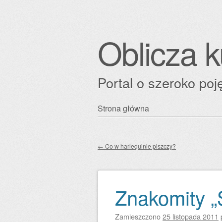
Oblicza k
Portal o szeroko poję
Przejdź
Strona główna
Główne menu
do
treści
←
Co w harlequinie piszczy?
Zobacz wpisy
Znakomity „
Zamieszczono
25 listopada 2011