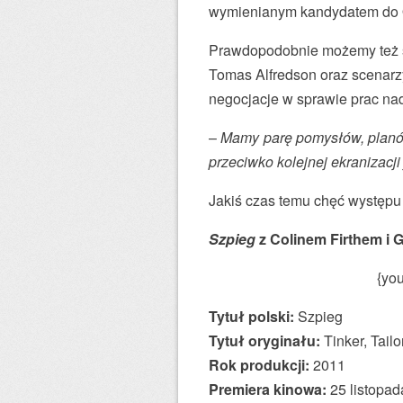
wymienianym kandydatem do 
Prawdopodobnie możemy też s
Tomas Alfredson oraz scenarzy
negocjacje w sprawie prac nad
–
Mamy parę pomysłów, plan
przeciwko kolejnej ekranizacji
Jakiś czas temu chęć występu
Szpieg
z Colinem Firthem i 
{yo
Tytuł polski:
Szpieg
Tytuł oryginału:
Tinker, Tailo
Rok produkcji:
2011
Premiera kinowa:
25 listopad