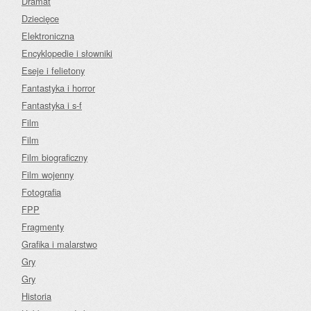
Dramat
Dziecięce
Elektroniczna
Encyklopedie i słowniki
Eseje i felietony
Fantastyka i horror
Fantastyka i s-f
Film
Film
Film biograficzny
Film wojenny
Fotografia
FPP
Fragmenty
Grafika i malarstwo
Gry
Gry
Historia