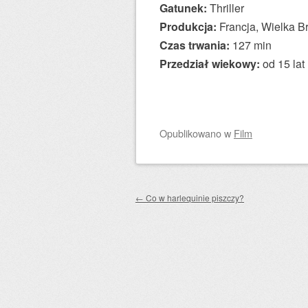
Gatunek:
Thriller
Produkcja:
Francja, Wielka Br
Czas trwania:
127 min
Przedział wiekowy:
od 15 lat
Opublikowano
w
Film
Zobacz wpisy
←
Co w harlequinie piszczy?