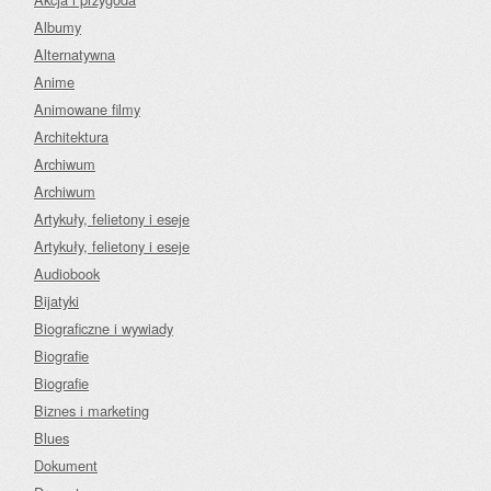
Albumy
Alternatywna
Anime
Animowane filmy
Architektura
Archiwum
Archiwum
Artykuły, felietony i eseje
Artykuły, felietony i eseje
Audiobook
Bijatyki
Biograficzne i wywiady
Biografie
Biografie
Biznes i marketing
Blues
Dokument