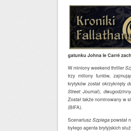
gatunku Johna le Carré zac
W miniony weekend thriller
Sz
trzy miliony funtów, zajmuj
krytyków został okrzyknięty
d
Street Journal
),
dwugodzinn
Został także nominowany w s
(BIFA).
Scenariusz
Szpiega
powstał n
byłego agenta brytyjskich służ