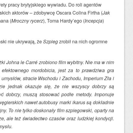
ty pracy brytyjskiego wywiadu. Do roli agentów
jskich aktorów – zdobywcę Oscara Colina Firtha (
Jak
mana (
Mroczny rycerz
), Toma Hardy’ego (
Incepcja
)
ki nie ukrywają, że
Szpieg
zrobił na nich ogromne
ki Johna le Carré zrobiono film wybitny. Nie ma w nim
efektownego mordobicia, jest za to prawdziwa gra
i umysłów, stracie Wschodu i Zachodu, Imperium Zła i
zie jednak okazuje się, że nie wszyscy dobrzy są
być dobrzy, muszą stosować podłe metody. Imponuje
węgierskich nawet autobusy marki ikarus są dokładnie
ny. To nie tylko doskonały film szpiegowski, oparty na
e, ale też świadectwo czasów oraz ludzkiej kondycji.
mysłu.