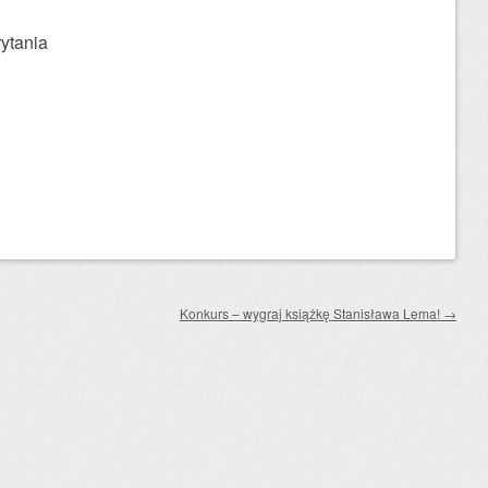
ytania
Konkurs – wygraj książkę Stanisława Lema!
→