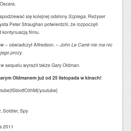
Oscara.
podziewać się kolejnej odsłony
Szpiega
. Reżyser
sta Peter Straughan potwierdzili, że rozpoczęli
 kontynuacją filmu.
ów
– oświadczył Alfredson. –
John Le Carré nie ma nic
 jego prozy.
 w sequelu wyraził także Gary Oldman.
Garym Oldmanem już od 25 listopada w kinach!
utube}fSbiotfO3hM{/youtube}
r, Soldier, Spy
a 2011