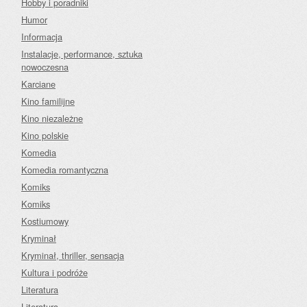
Hobby i poradniki
Humor
Informacja
Instalacje, performance, sztuka
nowoczesna
Karciane
Kino familijne
Kino niezależne
Kino polskie
Komedia
Komedia romantyczna
Komiks
Komiks
Kostiumowy
Kryminał
Kryminał, thriller, sensacja
Kultura i podróże
Literatura
Literatura