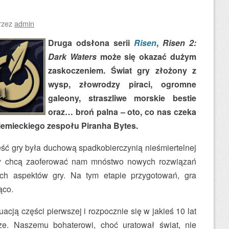
rzez
admin
Druga odsłona serii
Risen
,
Risen 2:
Dark Waters
może się okazać dużym
zaskoczeniem. Świat gry złożony z
wysp, złowrodzy piraci, ogromne
galeony, straszliwe morskie bestie
oraz… broń palna – oto, co nas czeka
iemieckiego zespołu Piranha Bytes.
ęść gry była duchową spadkobierczynią nieśmiertelnej
cy chcą zaoferować nam mnóstwo nowych rozwiązań
ich aspektów gry. Na tym etapie przygotowań, gra
ąco.
acją części pierwszej i rozpocznie się w jakieś 10 lat
e. Naszemu bohaterowi, choć uratował świat, nie