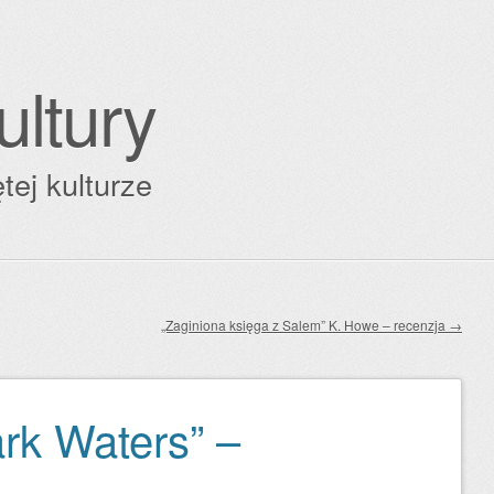
ultury
tej kulturze
„Zaginiona księga z Salem” K. Howe – recenzja
→
ark Waters” –