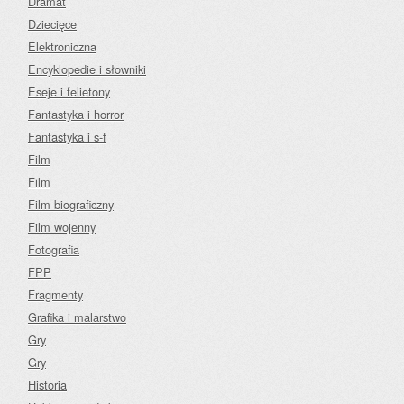
Dramat
Dziecięce
Elektroniczna
Encyklopedie i słowniki
Eseje i felietony
Fantastyka i horror
Fantastyka i s-f
Film
Film
Film biograficzny
Film wojenny
Fotografia
FPP
Fragmenty
Grafika i malarstwo
Gry
Gry
Historia