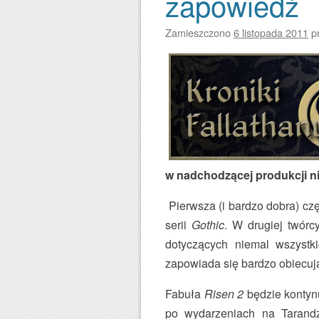
zapowiedź
Zamieszczono
6 listopada 2011
p
w nadchodzącej produkcji n
Pierwsza (i bardzo dobra) cz
serii
Gothic
. W drugiej twór
dotyczących niemal wszystk
zapowiada się bardzo obiecuj
Fabuła
Risen 2
będzie kontynu
po wydarzeniach na Tarandz