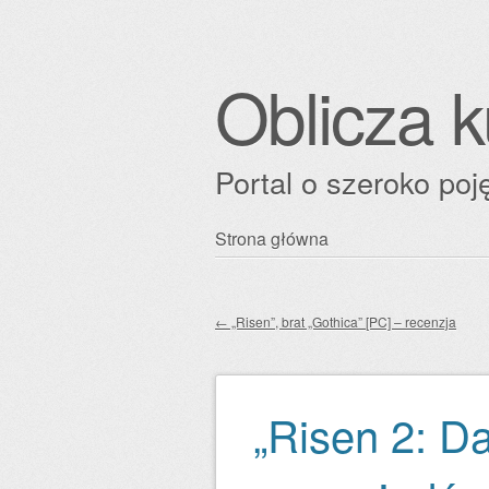
Oblicza k
Portal o szeroko poję
Przejdź
Strona główna
Główne menu
do
treści
←
„Risen”, brat „Gothica” [PC] – recenzja
Zobacz wpisy
„Risen 2: D