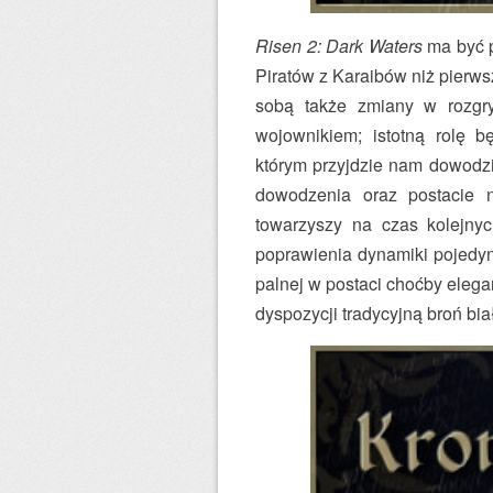
Risen 2: Dark Waters
ma być p
Piratów z Karaibów niż pierwsz
sobą także zmiany w rozgr
wojownikiem; istotną rolę b
którym przyjdzie nam dowodzi
dowodzenia oraz postacie 
towarzyszy na czas kolejnyc
poprawienia dynamiki pojedyn
palnej w postaci choćby elega
dyspozycji tradycyjną broń bia