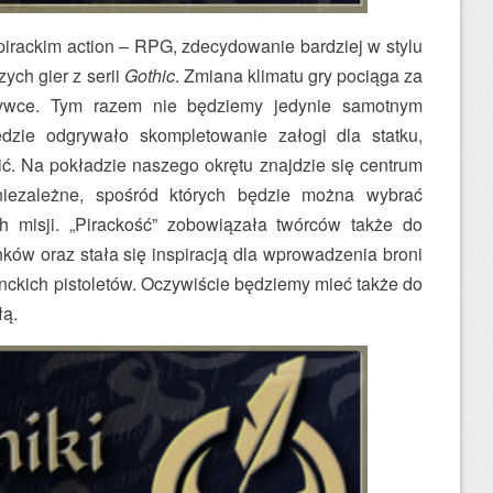
irackim action – RPG, zdecydowanie bardziej w stylu
ych gier z serii
Gothic
. Zmiana klimatu gry pociąga za
ywce. Tym razem nie będziemy jedynie samotnym
ędzie odgrywało skompletowanie załogi dla statku,
ć. Na pokładzie naszego okrętu znajdzie się centrum
niezależne, spośród których będzie można wybrać
h misji. „Pirackość” zobowiązała twórców także do
ków oraz stała się inspiracją dla wprowadzenia broni
nckich pistoletów. Oczywiście będziemy mieć także do
łą.