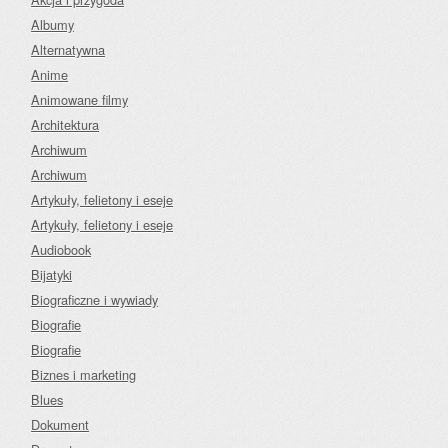
Albumy
Alternatywna
Anime
Animowane filmy
Architektura
Archiwum
Archiwum
Artykuły, felietony i eseje
Artykuły, felietony i eseje
Audiobook
Bijatyki
Biograficzne i wywiady
Biografie
Biografie
Biznes i marketing
Blues
Dokument