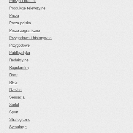
Poezja i dramat
Produkcje telewizyjne
Proza
Proza polska
Proza zagraniczna
Przygodowa i historyczna
Przygodowe
Publicystyka
Redakcyjne
Regulaminy
Rock
RPG
Rzeźba
Sensacja
Serial
Sport
Strategiczne
Symulacje