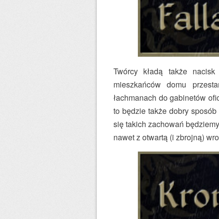
Twórcy kładą także nacisk
mieszkańców domu przesta
łachmanach do gabinetów ofic
to będzie także dobry sposób
się takich zachowań będziemy m
nawet z otwartą (i zbrojną) wr