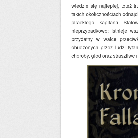
wiedzie się najlepiej, toteż 
takich okolicznościach odnajd
pirackiego kapitana Stalo
nieprzypadkowo; istnieje ws
przydatny w walce przeciw
obudzonych przez ludzi tyta
choroby, głód oraz straszliw