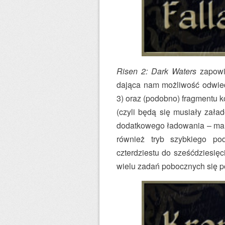
Risen 2: Dark Waters
zapowia
dająca nam możliwość odwied
3) oraz (podobno) fragmentu 
(czyli będą się musiały zała
dodatkowego ładowania – ma t
również tryb szybkiego p
czterdziestu do sześćdziesięc
wielu zadań pobocznych się 