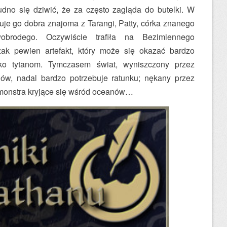
trudno się dziwić, że za często zagląda do butelki. W
uje go dobra znajoma z Tarangi, Patty, córka znanego
wobrodego. Oczywiście trafiła na Bezimiennego
zak pewien artefakt, który może się okazać bardzo
ko tytanom. Tymczasem świat, wyniszczony przez
nów, nadal bardzo potrzebuje ratunku; nękany przez
e monstra kryjące się wśród oceanów…