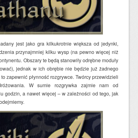
dany jest jako gra kilkukrotnie większa od jedynki,
zenia przynajmniej kilku wysp (na pewno więcej niż
kontynentu. Obszary te będą stanowiły odrębne moduły
dować), jednak w ich obrębie nie będzie już żadnego
o zapewnić płynność rozgrywce. Twórcy przewidzieli
odróżowania. W sumie rozgrywka zajmie nam od
iu godzin, a nawet więcej – w zależności od tego, jak
podejmiemy.