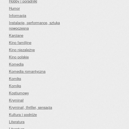
Hobby i poradniki
Humor
Informacja
Instalacje, performance, sztuka
nowoczesna
Karciane
Kino familijne
Kino niezależne
Kino polskie
Komedia
Komedia romantyczna
Komiks
Komiks
Kostiumowy
Kryminał
Kryminał, thriller, sensacja
Kultura i podróże
Literatura
Literatura