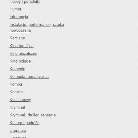
Hobby i poradniki
Humor
Informacja
Instalacje, performance, sztuka
nowoczesna
Karciane
Kino familijne
Kino niezależne
Kino polskie
Komedia
Komedia romantyczna
Komiks
Komiks
Kostiumowy
Kryminał
Kryminał, thriller, sensacja
Kultura i podróże
Literatura
Literatura