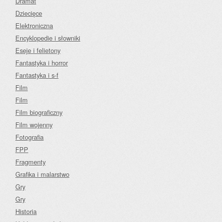
Dramat
Dziecięce
Elektroniczna
Encyklopedie i słowniki
Eseje i felietony
Fantastyka i horror
Fantastyka i s-f
Film
Film
Film biograficzny
Film wojenny
Fotografia
FPP
Fragmenty
Grafika i malarstwo
Gry
Gry
Historia