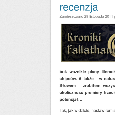
recenzja
Zamieszczono
29 listopada 2011
bok wszelkie plany litera
chipsów. A także – w natur
Słowem – zrobiłem wszyst
okoliczność premiery trze
potencjał…
Tak, jak widzicie, nastawiłem s