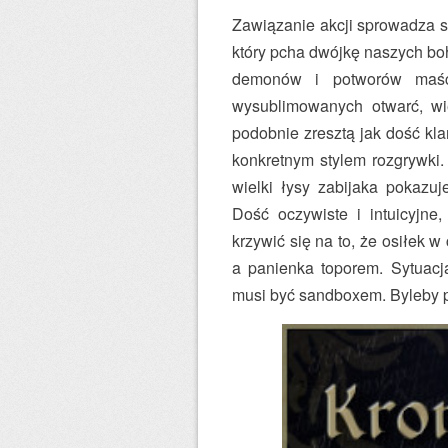
Zawiązanie akcji sprowadza s
który pcha dwójkę naszych boh
demonów i potworów maści
wysublimowanych otwarć, wię
podobnie zresztą jak dość kl
konkretnym stylem rozgrywki. 
wielki łysy zabijaka pokazu
Dość oczywiste i intuicyjn
krzywić się na to, że osiłek 
a panienka toporem. Sytuacja
musi być sandboxem. Byleby p