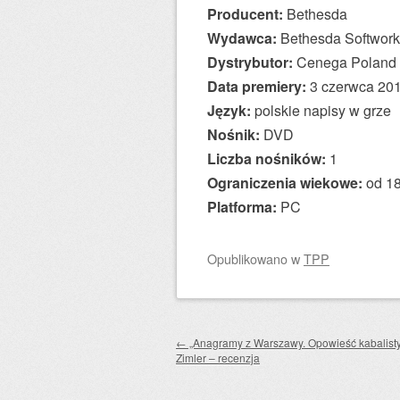
Producent:
Bethesda
Wydawca:
Bethesda Softwork
Dystrybutor:
Cenega Poland
Data premiery:
3 czerwca 20
Język:
polskie napisy w grze
Nośnik:
DVD
Liczba nośników:
1
Ograniczenia wiekowe:
od 18
Platforma:
PC
Opublikowano
w
TPP
Zobacz wpisy
←
„Anagramy z Warszawy. Opowieść kabalist
Zimler – recenzja