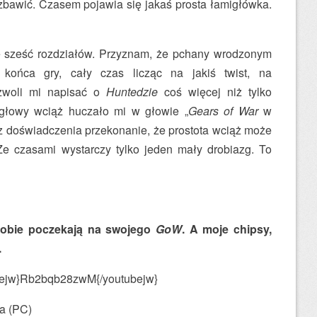
zbawić. Czasem pojawia się jakaś prosta łamigłówka.
łe sześć rozdziałów. Przyznam, że pchany wrodzonym
ońca gry, cały czas licząc na jakiś twist, na
ozwoli mi napisać o
Huntedzie
coś więcej niż tylko
u głowy wciąż huczało mi w głowie „
Gears of War
w
 z doświadczenia przekonanie, że prostota wciąż może
e czasami wystarczy tylko jeden mały drobiazg. To
 sobie poczekają na swojego
GoW
. A moje chipsy,
.
bejw}Rb2bqb28zwM{/youtubejw}
a (PC)