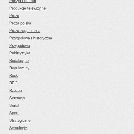
Poezja i dramat
Produkcje telewizyjne
Proza
Proza polska
Proza zagraniczna
Przygodowa i historyczna
Przygodowe
Publicystyka
Redakcyjne
Regulaminy
Rock
RPG
Rzeźba
Sensacja
Serial
Sport
Strategiczne
Symulacje