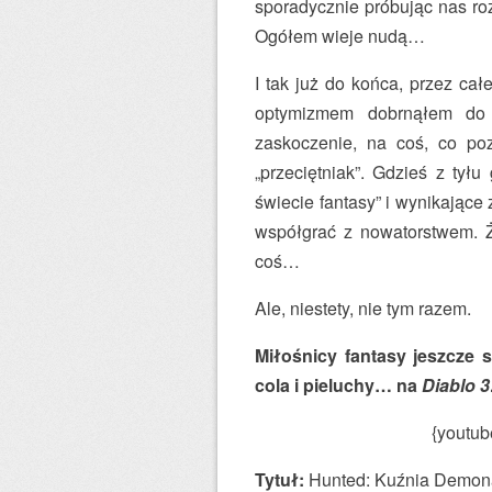
sporadycznie próbując nas ro
Ogółem wieje nudą…
I tak już do końca, przez ca
optymizmem dobrnąłem do k
zaskoczenie, na coś, co p
„przeciętniak”. Gdzieś z tył
świecie fantasy” i wynikające
współgrać z nowatorstwem. Ż
coś…
Ale, niestety, nie tym razem.
Miłośnicy fantasy jeszcze
cola i pieluchy… na
Diablo 3
{youtu
Tytuł:
Hunted: Kuźnia Demon