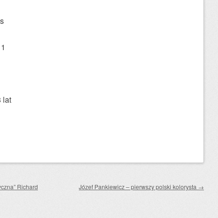
s
11
 lat
yczna” Richard
Józef Pankiewicz – pierwszy polski kolorysta
→