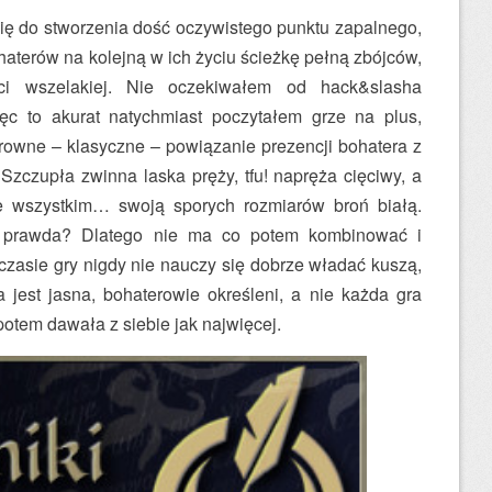
ię do stworzenia dość oczywistego punktu zapalnego,
aterów na kolejną w ich życiu ścieżkę pełną zbójców,
 wszelakiej. Nie oczekiwałem od hack&slasha
c to akurat natychmiast poczytałem grze na plus,
arowne – klasyczne – powiązanie prezencji bohatera z
Szczupła zwinna laska pręży, tfu! napręża cięciwy, a
je wszystkim… swoją sporych rozmiarów broń białą.
e, prawda? Dlatego nie ma co potem kombinować i
w czasie gry nigdy nie nauczy się dobrze władać kuszą,
 jest jasna, bohaterowie określeni, a nie każda gra
otem dawała z siebie jak najwięcej.