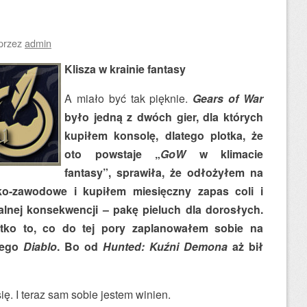
przez
admin
Klisza w krainie fantasy
A miało być tak pięknie.
Gears of War
było jedną z dwóch gier, dla których
kupiłem konsolę, dlatego plotka, że
oto powstaje „
GoW
w klimacie
fantasy”, sprawiła, że odłożyłem na
cko-zawodowe i kupiłem miesięczny zapas coli i
alnej konsekwencji – pakę pieluch dla dorosłych.
ko to, co do tej pory zaplanowałem sobie na
ciego
Diablo
. Bo od
Hunted: Kuźni Demona
aż bił
ię. I teraz sam sobie jestem winien.