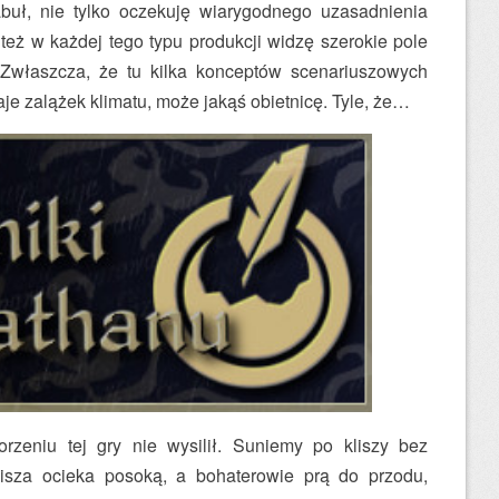
abuł, nie tylko oczekuję wiarygodnego uzasadnienia
też w każdej tego typu produkcji widzę szerokie pole
Zwłaszcza, że tu kilka konceptów scenariuszowych
aje zalążek klimatu, może jakąś obietnicę. Tyle, że…
orzeniu tej gry nie wysilił. Suniemy po kliszy bez
isza ocieka posoką, a bohaterowie prą do przodu,