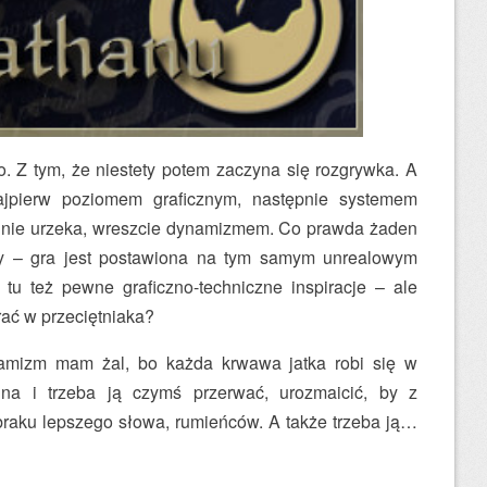
o. Z tym, że niestety potem zaczyna się rozgrywka. A
ajpierw poziomem graficznym, następnie systemem
ie nie urzeka, wreszcie dynamizmem. Co prawda żaden
ły – gra jest postawiona na tym samym unrealowym
 tu też pewne graficzno-techniczne inspiracje – ale
ać w przeciętniaka?
amizm mam żal, bo każda krwawa jatka robi się w
 i trzeba ją czymś przerwać, urozmaicić, by z
braku lepszego słowa, rumieńców. A także trzeba ją…