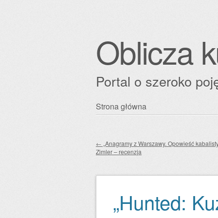
Oblicza k
Portal o szeroko poję
Przejdź
Strona główna
Główne menu
do
treści
←
„Anagramy z Warszawy. Opowieść kabalist
Zimler – recenzja
Zobacz wpisy
„Hunted: Ku