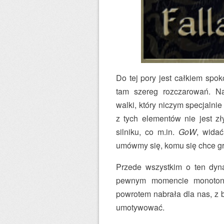
Do tej pory jest całkiem spok
tam szereg rozczarowań. N
walki, który niczym specjaln
z tych elementów nie jest z
silniku, co m.in.
GoW
, widać
umówmy się, komu się chce gr
Przede wszystkim o ten dyn
pewnym momencie monotonna
powrotem nabrała dla nas, z 
umotywować.