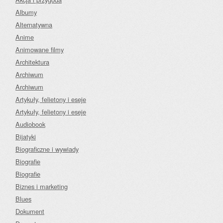
Albumy
Alternatywna
Anime
Animowane filmy
Architektura
Archiwum
Archiwum
Artykuły, felietony i eseje
Artykuły, felietony i eseje
Audiobook
Bijatyki
Biograficzne i wywiady
Biografie
Biografie
Biznes i marketing
Blues
Dokument