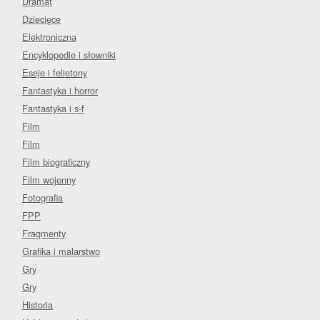
Dramat
Dziecięce
Elektroniczna
Encyklopedie i słowniki
Eseje i felietony
Fantastyka i horror
Fantastyka i s-f
Film
Film
Film biograficzny
Film wojenny
Fotografia
FPP
Fragmenty
Grafika i malarstwo
Gry
Gry
Historia