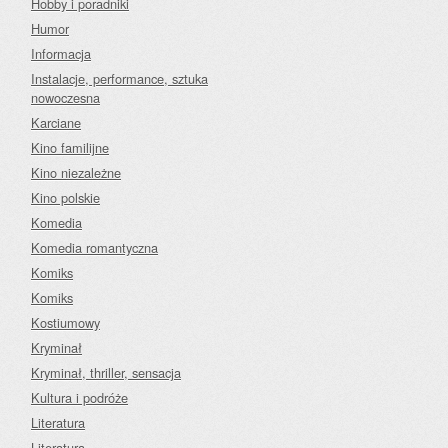
Hobby i poradniki
Humor
Informacja
Instalacje, performance, sztuka
nowoczesna
Karciane
Kino familijne
Kino niezależne
Kino polskie
Komedia
Komedia romantyczna
Komiks
Komiks
Kostiumowy
Kryminał
Kryminał, thriller, sensacja
Kultura i podróże
Literatura
Literatura