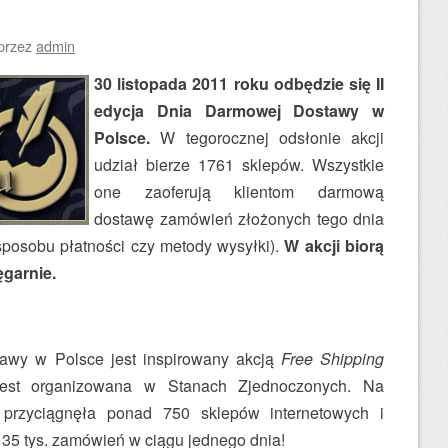
przez
admin
30 listopada 2011 roku odbędzie się II
edycja Dnia Darmowej Dostawy w
Polsce.
W tegorocznej odsłonie akcji
udział bierze 1761 sklepów. Wszystkie
one zaoferują klientom darmową
dostawę zamówień złożonych tego dnia
 sposobu płatności czy metody wysyłki).
W akcji biorą
ęgarnie.
wy w Polsce jest inspirowany akcją
Free Shipping
jest organizowana w Stanach Zjednoczonych. Na
 przyciągnęła ponad 750 sklepów internetowych i
35 tys. zamówień w ciągu jednego dnia!