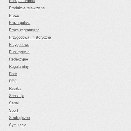
Poezja i dramat
Produkcje telewizyjne
Proza
Proza polska
Proza zagraniczna
Przygodowa i historyczna
Przygodowe
Publicystyka
Redakcyjne
Regulaminy
Rock
RPG
Rzeźba
Sensacja
Serial
Sport
Strategiczne
Symulacje