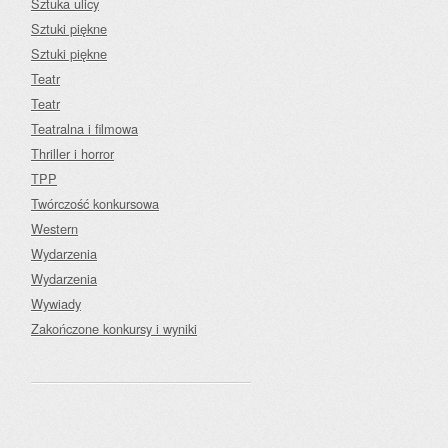
Sztuka ulicy
Sztuki piękne
Sztuki piękne
Teatr
Teatr
Teatralna i filmowa
Thriller i horror
TPP
Twórczość konkursowa
Western
Wydarzenia
Wydarzenia
Wywiady
Zakończone konkursy i wyniki