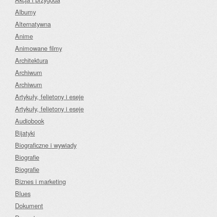
Albumy
Alternatywna
Anime
Animowane filmy
Architektura
Archiwum
Archiwum
Artykuły, felietony i eseje
Artykuły, felietony i eseje
Audiobook
Bijatyki
Biograficzne i wywiady
Biografie
Biografie
Biznes i marketing
Blues
Dokument