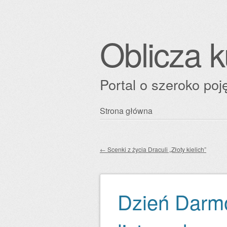
Oblicza k
Portal o szeroko poję
Przejdź
Strona główna
Główne menu
do
treści
←
Scenki z życia Draculi „Złoty kielich”
Zobacz wpisy
Dzień Darm