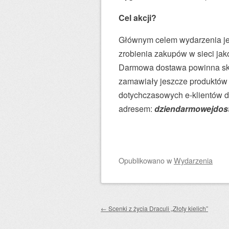
Cel akcji?
Głównym celem wydarzenia jes
zrobienia zakupów w sieci jak
Darmowa dostawa powinna skut
zamawiały jeszcze produktów 
dotychczasowych e-klientów 
adresem:
dziendarmowejdost
Opublikowano
w
Wydarzenia
Zobacz wpisy
←
Scenki z życia Draculi „Złoty kielich”