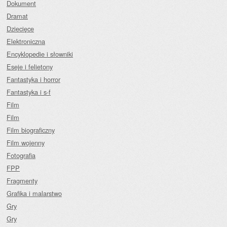
Dokument
Dramat
Dziecięce
Elektroniczna
Encyklopedie i słowniki
Eseje i felietony
Fantastyka i horror
Fantastyka i s-f
Film
Film
Film biograficzny
Film wojenny
Fotografia
FPP
Fragmenty
Grafika i malarstwo
Gry
Gry