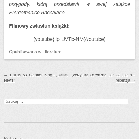
przygody, którą przedstawił w swej książce
Pierdomenico Baccalario.
Filmowy zwiastun książki:
{youtube}iIp_JVTb-NM{/youtube}
Opublikowano
w
Literatura
Zobacz wpisy
←
„Dallas ’63” Stephen King – „Dallas
„Wszystko, co ważne” Jan Goldstein –
News”
recenzja
→
Szukaj:
Kategorie