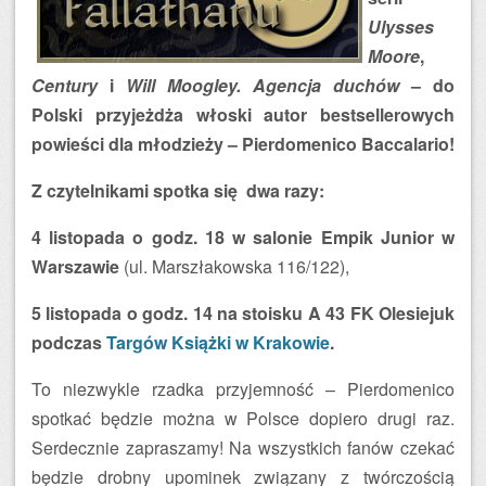
Ulysses
Moore
,
Century
i
Will Moogley. Agencja duchów
– do
Polski przyjeżdża włoski autor bestsellerowych
powieści dla młodzieży – Pierdomenico Baccalario!
Z czytelnikami spotka się dwa razy:
4 listopada o godz. 18 w salonie Empik Junior w
Warszawie
(ul. Marszłakowska 116/122),
5 listopada o godz. 14 na stoisku A 43 FK Olesiejuk
podczas
Targów Książki w Krakowie
.
To niezwykle rzadka przyjemność – Pierdomenico
spotkać będzie można w Polsce dopiero drugi raz.
Serdecznie zapraszamy! Na wszystkich fanów czekać
będzie drobny upominek związany z twórczością