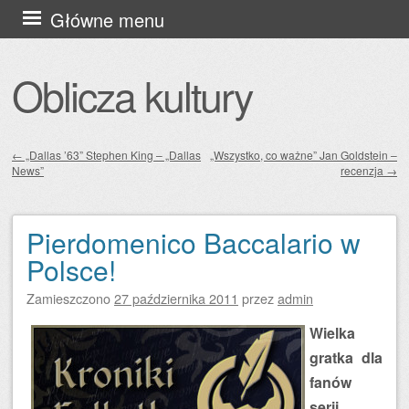
Przejdź
Główne menu
do
treści
Oblicza kultury
←
„Dallas ’63” Stephen King – „Dallas
„Wszystko, co ważne” Jan Goldstein –
News”
recenzja
→
Zobacz wpisy
Pierdomenico Baccalario w
Polsce!
Zamieszczono
27 października 2011
przez
admin
Wielka
gratka dla
fanów
serii