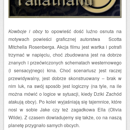
Kowboje i obcy
to opowieść dość luźno osnuta na
motywach powieści graficznej autorstwa Scotta
Mitchella Rosenberga. Akcja filmu jest wartka i potrafi
trzymać w napięciu, choć zbudowana jest na dobrze
znanych i przećwiczonych schematach westernowego
(i sensacyjnego) kina. Choć scenariusz jest raczej
przewidywalny, jest dobrze skonstruowany – brak w
nim luk, na swój sposób jest logiczny (na tyle, na ile
można mówić o logice w sytuacji, kiedy Dziki Zachód
atakują obcy). Po kolei wyjaśniają się tajemnice, które
nosi w sobie Jake czy też zagadkowa Ella (Olivia
Wilde). Z czasem dowiadujemy się także, co na naszą
planetę przygnało samych obcych.