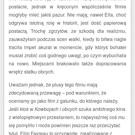
postacie, jednak w kręconym współcześnie filmie
mogłyby mieć jakiś pazur. Nie mają; nawet Ella, choć
odgrywa istotną rolę w historii, jest dość papierową
postacią. Trochę zgrzytów, ze szkodą dla realizmu,
zauważyłam podczas scen walki, kiedy to bitwa nagle
traciła impet akurat w momencie, gdy któryś bohater
musiał zrobić coś godnego uwagi, po czym wybuchała
na nowo. Miejscami brakowało także dopracowania
wnętrz statku obcych.
Uważam jednak, że plusy tego filmu mają
zdecydowaną przewagę – pod warunkiem, że
oceniamy go jako film z gatunku, do którego należy.
Jeśli ktoś w
Kowbojach i obcych
szuka ambitnego kina
z wielopiętrowym przesłaniem, to najwyraźniej coś mu
się pomyliło i może powinien jeszcze raz przeczytać
tytuł. Film Favreau to przyzwoite, zrealizowane z