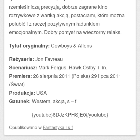
rzemieślniczą precyzją, dobrze zagrane kino
rozrywkowe z wartką akcją, postaciami, które można
polubić i z raczej pozytywnym ładunkiem
emocjonalnym. Dobry pomysł na wieczorny relaks.
Tytuł oryginalny:
Cowboys & Aliens
Reżyseria:
Jon Favreau
Scenariusz:
Mark Fergus, Hawk Ostby i. in.
Premiera:
26 sierpnia 2011 (Polska) 29 lipca 2011
(Świat)
Produkcja:
USA
Gatunek:
Western, akcja, s – f
{youtube}6DJzKPHSjE0{/youtube}
Opublikowano
w
Fantastyka i s-f