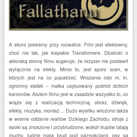
A skoro jesteśmy przy rozwałce. Film jest efektowny,
choć nie tak, jak kiepskie Transformers. Dbałość o
aktorską stronę filmu sugeruje, że reżyser nie postawił
wyłącznie na efekty. Mimo to, jest sporo scen, w
których jest na co popatrzeć. Wrażenie robi m. in.
ogromny statek – matka usytuowany pośród dzikich
kanionów. Atutem filmu jest w zasadzie wszystko to, co
wiąże się z realizacją techniczną: obraz, dźwięk,
efekty, muzyka, montaż… Dużo wysiłku włożono także
w wierne oddanie realiów Dzikiego Zachodu; stroje z
epoki są znoszone i przybrudzone, wokół trupów latają
muchy, ludzie mają brud pod paznokciami, psy są