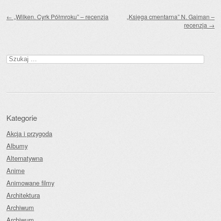
Zobacz wpisy
←
„Wilken. Cyrk Półmroku” – recenzja
„Księga cmentarna” N. Gaiman –
recenzja
→
Szukaj:
Kategorie
Akcja i przygoda
Albumy
Alternatywna
Anime
Animowane filmy
Architektura
Archiwum
Archiwum