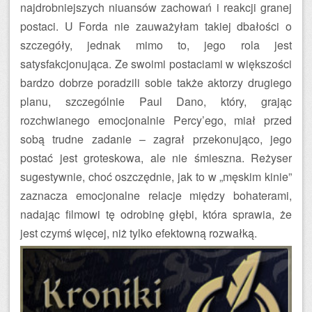
najdrobniejszych niuansów zachowań i reakcji granej
postaci. U Forda nie zauważyłam takiej dbałości o
szczegóły, jednak mimo to, jego rola jest
satysfakcjonująca. Ze swoimi postaciami w większości
bardzo dobrze poradzili sobie także aktorzy drugiego
planu, szczególnie Paul Dano, który, grając
rozchwianego emocjonalnie Percy’ego, miał przed
sobą trudne zadanie – zagrał przekonująco, jego
postać jest groteskowa, ale nie śmieszna. Reżyser
sugestywnie, choć oszczędnie, jak to w „męskim kinie”
zaznacza emocjonalne relacje między bohaterami,
nadając filmowi tę odrobinę głębi, która sprawia, że
jest czymś więcej, niż tylko efektowną rozwałką.