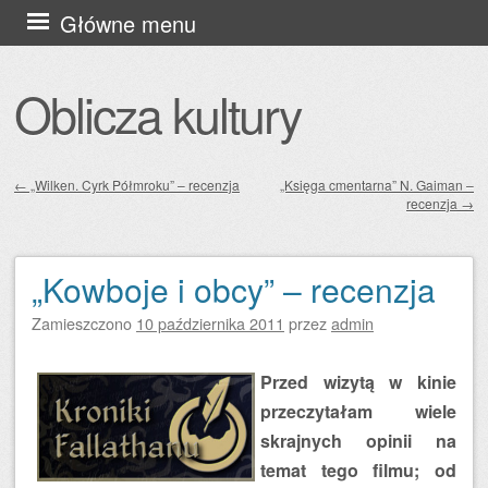
Przejdź
Główne menu
do
treści
Oblicza kultury
←
„Wilken. Cyrk Półmroku” – recenzja
„Księga cmentarna” N. Gaiman –
recenzja
→
Zobacz wpisy
„Kowboje i obcy” – recenzja
Zamieszczono
10 października 2011
przez
admin
Przed wizytą w kinie
przeczytałam wiele
skrajnych opinii na
temat tego filmu; od