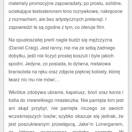
materiały promocyjne zapowiadały, po prostu, solidne,
ociekające testosteronem kino rozrywkowe, nakręcone
z rozmachem, ale bez artystycznych pretensji. I
zapowiedzi te są zgodne z tym, co oferuje film.
Na opustoszałej prerii nagle budzi się mężczyzna
(Daniel Craig). Jest ranny, nie ma ze sobą żadnego
dobytku, jeśli nie liczyć prostej koszuli i byle jakich
spodni. Jedyne, co posiada, to dziwna, metalowa
bransoleta na ręku oraz zdjęcie pięknej kobiety, której
twarz nic mu nie mówi…
Wkrótce zdobywa ubranie, kapelusz, broń oraz konia i
trafia do niewielkiego miasteczka. Nie pamięta kim jest
ani skąd przybył, nie pamięta niczego ze swoich
wcześniejszych losów; szybko okazuje się jednak, że
jest poszukiwanym przestępcą, Jake’m Lonerganem,
za którego wyznaczono nielichą nagrodę. W