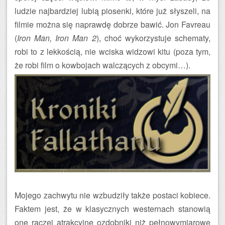
ludzie najbardziej lubią piosenki, które już słyszeli, na
filmie można się naprawdę dobrze bawić. Jon Favreau
(
Iron Man, Iron Man 2
), choć wykorzystuje schematy,
robi to z lekkością, nie wciska widzowi kitu (poza tym,
że robi film o kowbojach walczących z obcymi…).
Mojego zachwytu nie wzbudziły także postaci kobiece.
Faktem jest, że w klasycznych westernach stanowią
one raczej atrakcyjne ozdobniki niż pełnowymiarowe