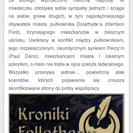
miasteczku zdobywa sobie sympatię jednych i ściąga
na siebie gniew drugich, w tym najpotężniejszego
obywatela miasta, pułkownika Dolarhyde’a (Harrison
Ford), trzymającego mieszkańców w żelaznym
uścisku. Uwikłany w konflikt między pułkownikiem,
jego rozpieszczonym, neurotycznym synkiem Percy’m
(Paul Dano), mieszkańcami miasta i lokalnym
szeryfem, o mało nie trafia w ręce szeryfa federalnego.
Wszystko przerywa jednak… powietrzny atak
kosmitów, których pojawienie się zmusza
skonfliktowane strony do próby współpracy.