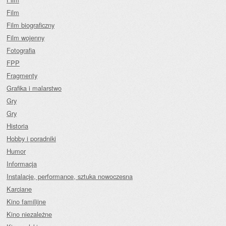
Film
Film biograficzny
Film wojenny
Fotografia
FPP
Fragmenty
Grafika i malarstwo
Gry
Gry
Historia
Hobby i poradniki
Humor
Informacja
Instalacje, performance, sztuka nowoczesna
Karciane
Kino familijne
Kino niezależne