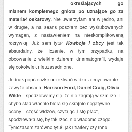
określających go
mianem kompletnego gniota po uznające go za
materiał oskarowy.
Nie uwierzyłam ani w jedno, ani
w drugie, a na seans poszłam bez wyśrubowanych
wymagań, z nastawieniem na nieskomplikowaną
rozrywkę. Już sam tytuł
Kowboje i obcy
jest tak
absurdalny, że liczenie, w tym przypadku, na
obcowanie z wielkim dziełem kinematografii, wydaje
się cokolwiek nieuzasadnione.
Jednak poprzeczkę oczekiwań widza zdecydowanie
zawyża obsada.
Harrison Ford, Daniel Craig, Olivia
Wilde
– spodziewamy się, że nie zagrają w szmirze. I
chyba stąd właśnie biorą się skrajnie negatywne
oceny – część widzów, czytając „listę płac”,
spodziewała się, by tak rzec, nie wiadomo czego.
Tymczasem zarówno tytuł, jak i trailery czy inne