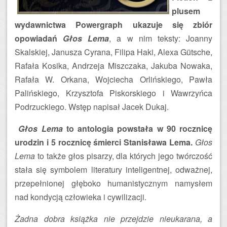
plusem
wydawnictwa Powergraph ukazuje się zbiór
opowiadań
Głos Lema
, a w nim teksty: Joanny
Skalskiej, Janusza Cyrana, Filipa Haki, Alexa Gütsche,
Rafała Kosika, Andrzeja Miszczaka, Jakuba Nowaka,
Rafała W. Orkana, Wojciecha Orlińskiego, Pawła
Palińskiego, Krzysztofa Piskorskiego i Wawrzyńca
Podrzuckiego. Wstęp napisał Jacek Dukaj.
Głos Lema
to antologia powstała w 90 rocznicę
urodzin i 5 rocznicę śmierci Stanisława Lema.
Głos
Lema
to także głos pisarzy, dla których jego twórczość
stała się symbolem literatury inteligentnej, odważnej,
przepełnionej głęboko humanistycznym namysłem
nad kondycją człowieka i cywilizacji.
Żadna dobra książka nie przejdzie nieukarana, a