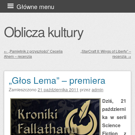
Przejdź
Główne menu
do
treści
Oblicza kultury
←
„Pamiętnik z przyszłości” Cecelia
„StarCraft II: Wings of Liberty” –
Ahern – recenzja
recenzja
→
Zobacz wpisy
„Głos Lema” – premiera
Zamieszczono
21 października 2011
przez
admin
Dziś, 21
październi
ka w serii
Science
Fiction z