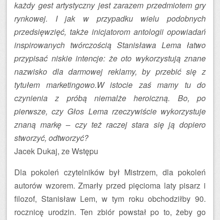
każdy gest artystyczny jest zarazem przedmiotem gry
rynkowej. I jak w przypadku wielu podobnych
przedsięwzięć, także inicjatorom antologii opowiadań
inspirowanych twórczością Stanisława Lema łatwo
przypisać niskie intencje: że oto wykorzystują znane
nazwisko dla darmowej reklamy, by przebić się z
tytułem marketingowo.W istocie zaś mamy tu do
czynienia z próbą niemalże heroiczną. Bo, po
pierwsze, czy Głos Lema rzeczywiście wykorzystuje
znaną markę – czy też raczej stara się ją dopiero
stworzyć, odtworzyć?
Jacek Dukaj, ze Wstępu
Dla pokoleń czytelników był Mistrzem, dla pokoleń
autorów wzorem. Zmarły przed pięcioma laty pisarz i
filozof, Stanisław Lem, w tym roku obchodziłby 90.
rocznicę urodzin. Ten zbiór powstał po to, żeby go