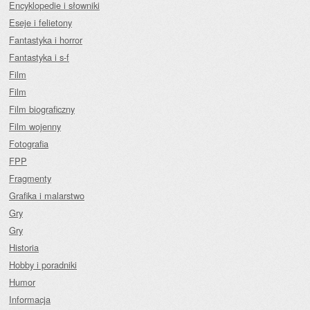
Encyklopedie i słowniki
Eseje i felietony
Fantastyka i horror
Fantastyka i s-f
Film
Film
Film biograficzny
Film wojenny
Fotografia
FPP
Fragmenty
Grafika i malarstwo
Gry
Gry
Historia
Hobby i poradniki
Humor
Informacja