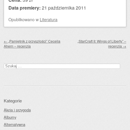
Data premiery:
21 października 2011
Opublikowano
w
Literatura
Zobacz wpisy
←
„Pamiętnik z przyszłości” Cecelia
„StarCraft II: Wings of Liberty” –
Ahern – recenzja
recenzja
→
Szukaj:
Kategorie
Akcja i przygoda
Albumy
Alternatywna