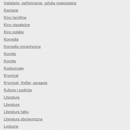
Instalacje, performance, sztuka nowoczesna
Karciane
Kino familijne
Kino niezależne
Kino polskie
Komedia
Komedia romantyczna
Komiks
Komiks
Kostiumowy
Kryminał
Kryminał, thriller, sensacja
Kultura i podróże
Literatura
Literatura
Literatura faktu
Literatura obcojęzyczna
Logiczne