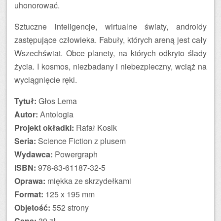
uhonorować.
Sztuczne inteligencje, wirtualne światy, androidy
zastępujące człowieka. Fabuły, których areną jest cały
Wszechświat. Obce planety, na których odkryto ślady
życia. I kosmos, niezbadany i niebezpieczny, wciąż na
wyciągnięcie ręki.
Tytuł:
Głos Lema
Autor:
Antologia
Projekt okładki:
Rafał Kosik
Seria:
Science Fiction z plusem
Wydawca:
Powergraph
ISBN:
978-83-61187-32-5
Oprawa:
miękka ze skrzydełkami
Format:
125 x 195 mm
Objetość:
552 strony
Cena:
39 zł