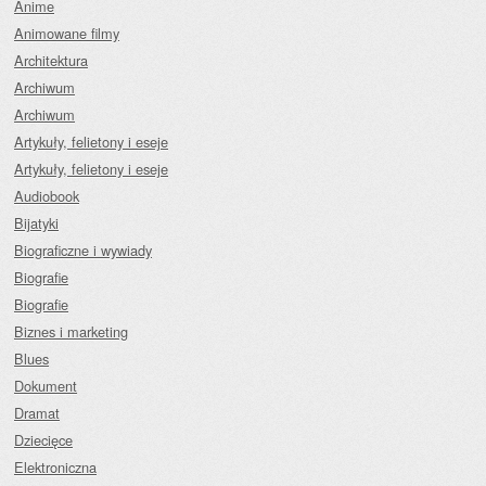
Anime
Animowane filmy
Architektura
Archiwum
Archiwum
Artykuły, felietony i eseje
Artykuły, felietony i eseje
Audiobook
Bijatyki
Biograficzne i wywiady
Biografie
Biografie
Biznes i marketing
Blues
Dokument
Dramat
Dziecięce
Elektroniczna