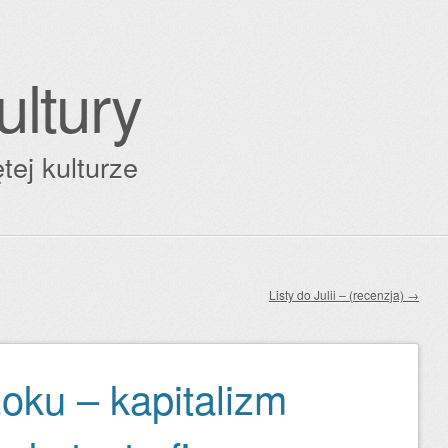
ultury
tej kulturze
Listy do Julii – (recenzja)
→
oku – kapitalizm