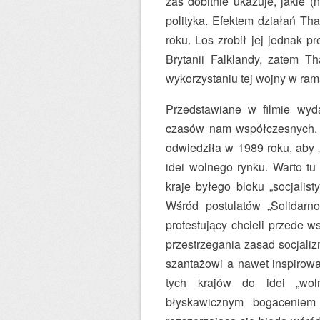
zaś dobitnie ukazuje, jakie 
polityka. Efektem działań Th
roku. Los zrobił jej jednak 
Brytanii Falklandy, zatem Th
wykorzystaniu tej wojny w ra
Przedstawiane w filmie wyda
czasów nam współczesnych. P
odwiedziła w 1989 roku, aby 
idei wolnego rynku. Warto t
kraje byłego bloku „socjalis
Wśród postulatów „Solidarno
protestujący chcieli przede ws
przestrzegania zasad socjaliz
szantażowi a nawet inspirow
tych krajów do idei „wol
błyskawicznym bogaceniem 