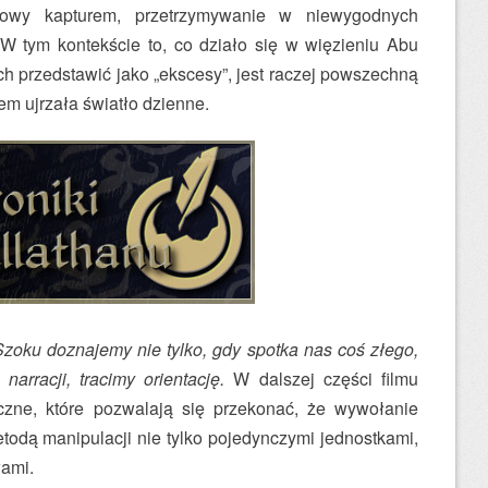
łowy kapturem, przetrzymywanie w niewygodnych
W tym kontekście to, co działo się w więzieniu Abu
h przedstawić jako „ekscesy”, jest raczej powszechną
iem ujrzała światło dzienne.
Szoku doznajemy nie tylko, gdy spotka nas coś złego,
narracji, tracimy orientację.
W dalszej części filmu
yczne, które pozwalają się przekonać, że wywołanie
odą manipulacji nie tylko pojedynczymi jednostkami,
wami.