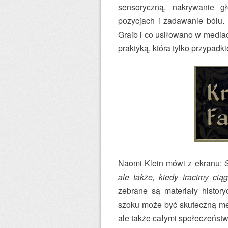
sensoryczną, nakrywanie g
pozycjach i zadawanie bólu. 
Graib i co usiłowano w mediac
praktyką, która tylko przypadk
Naomi Klein mówi z ekranu:
ale także, kiedy tracimy ciąg 
zebrane są materiały histor
szoku może być skuteczną met
ale także całymi społeczeńst