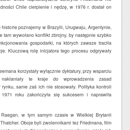
dności Chile cierpienie i nędzę, w 1976 r. dostał on
historie poznajemy w Brazylii, Urugwaju, Argentynie,
e tam wywołano konflikt zbrojny, by następnie szybko
cjonowania gospodarki, na których zawsze traciła
cje. Kluczową rolę inicjatora tego procesu odgrywały
reemana korzystały wyłącznie dyktatury, przy wsparciu
nakłaniały te kraje do wprowadzenia zasad
rynku, same zaś ich nie stosowały. Polityka kontroli
1971 roku zakończyła się sukcesem i naprawiła
Raegan, w tym samym czasie w Wielkiej Brytanii
Thatcher. Oboje byli zwolennikami tez Friedmana, film