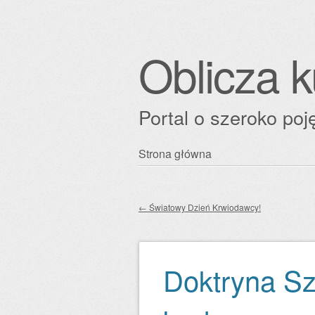
Oblicza k
Portal o szeroko poję
Przejdź
Strona główna
Główne menu
do
treści
←
Światowy Dzień Krwiodawcy!
Zobacz wpisy
Doktryna Sz