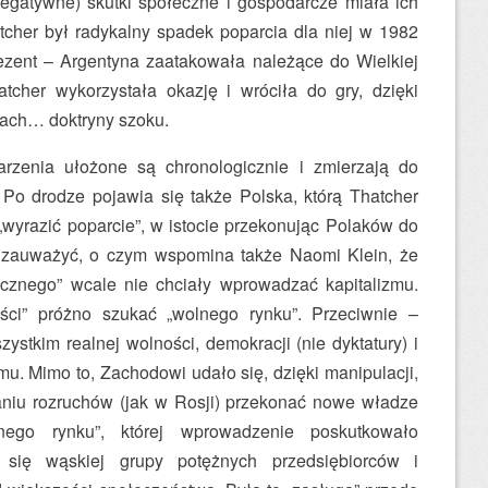
(negatywne) skutki społeczne i gospodarcze miała ich
atcher był radykalny spadek poparcia dla niej w 1982
prezent – Argentyna zaatakowała należące do Wielkiej
atcher wykorzystała okazję i wróciła do gry, dzięki
mach… doktryny szoku.
rzenia ułożone są chronologicznie i zmierzają do
o drodze pojawia się także Polska, którą Thatcher
„wyrazić poparcie”, w istocie przekonując Polaków do
u zauważyć, o czym wspomina także Naomi Klein, że
tycznego” wcale nie chciały wprowadzać kapitalizmu.
ści” próżno szukać „wolnego rynku”. Przeciwnie –
zystkim realnej wolności, demokracji (nie dyktatury) i
mu. Mimo to, Zachodowi udało się, dzięki manipulacji,
aniu rozruchów (jak w Rosji) przekonać nowe władze
nego rynku”, której wprowadzenie poskutkowało
się wąskiej grupy potężnych przedsiębiorców i