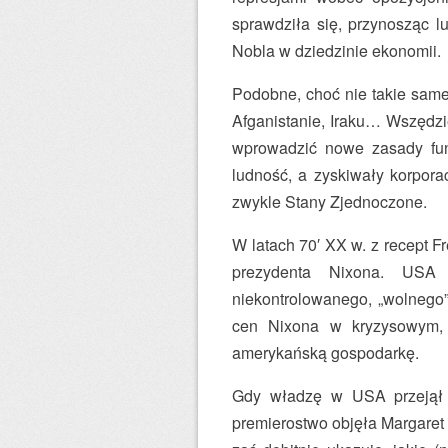
sprawdziła się, przynosząc lu
Nobla w dziedzinie ekonomii.
Podobne, choć nie takie same 
Afganistanie, Iraku… Wszędzi
wprowadzić nowe zasady funk
ludność, a zyskiwały korpora
zwykle Stany Zjednoczone.
W latach 70′ XX w. z recept F
prezydenta Nixona. USA 
niekontrolowanego, „wolnego” 
cen Nixona w kryzysowym, 
amerykańską gospodarkę.
Gdy władzę w USA przejął 
premierostwo objęła Margaret 