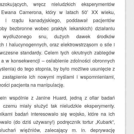
szokujących, wręcz nieludzkich eksperymentów
 Ewana Camerona, który w latach 50’ XX wieku,
A i rządu kanadyjskiego, poddawał pacjentów
oby bezbronne wobec praktyk lekarskich) działaniu
j*, wydłużonego snu, dużych dawek środków
h i halucynogennych, oraz elektrowstrząsom o sile i
wczesne standardy. Celem tych okrutnych zabiegów
, a w konsekwencji – osłabienie zdolności obronnych
ślenia) do tego stopnia, by było możliwe usunięcie z
i zastąpienie ich nowymi myślami i wspomnieniami,
ności pacjenta na manipulację.
ein wspólnie z Janine Huard, jedną z ofiar badań
 czemu miały służyć tak nieludzkie eksperymenty.
ikami badań interesowało się wojsko, które na ich
wało (do dziś używany!) podręcznik tortur „Kubark”,
esłuchań więźniów, zalecający m. in. deprywację