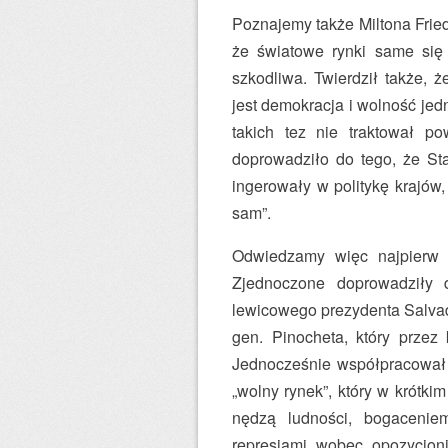
Poznajemy także Miltona Fried
że światowe rynki same się 
szkodliwa. Twierdził także,
jest demokracja i wolność je
takich tez nie traktował p
doprowadziło do tego, że St
ingerowały w politykę krajów,
sam”.
Odwiedzamy więc najpierw 
Zjednoczone doprowadziły 
lewicowego prezydenta Salvado
gen. Pinocheta, który przez 
Jednocześnie współpracował 
„wolny rynek”, który w krótki
nędzą ludności, bogaceniem
represjami wobec opozycjoni