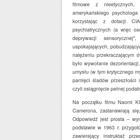
filmowe z nieetycznych, 
amerykańskiego psychologa
korzystając z dotacji CI
psychiatrycznych (a więc os
deprywacji sensoryczne
uspokajających, pobudzającyc
natężeniu przekraczającym ó
było wywołanie dezorientacji
umysłu (w tym krytycznego my
pamięci śladów przeszłości 
czyli osiągnięcie pełnej podat
Na początku filmu Naomi Kl
Camerona, zastanawiają się,
Odpowiedź jest prosta – wyn
podstawie w 1963 r. przygoto
zawierający instruktaż prz