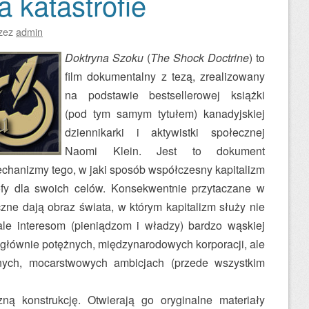
 katastrofie
zez
admin
Doktryna Szoku
(
The Shock Doctrine
) to
film dokumentalny z tezą, zrealizowany
na podstawie bestsellerowej książki
(pod tym samym tytułem) kanadyjskiej
dziennikarki i aktywistki społecznej
Naomi Klein. Jest to dokument
echanizmy tego, w jaki sposób współczesny kapitalizm
rofy dla swoich celów. Konsekwentnie przytaczane w
yczne dają obraz świata, w którym kapitalizm służy nie
ale interesom (pieniądzom i władzy) bardzo wąskiej
 głównie potężnych, międzynarodowych korporacji, ale
znych, mocarstwowych ambicjach (przede wszystkim
ną konstrukcję. Otwierają go oryginalne materiały