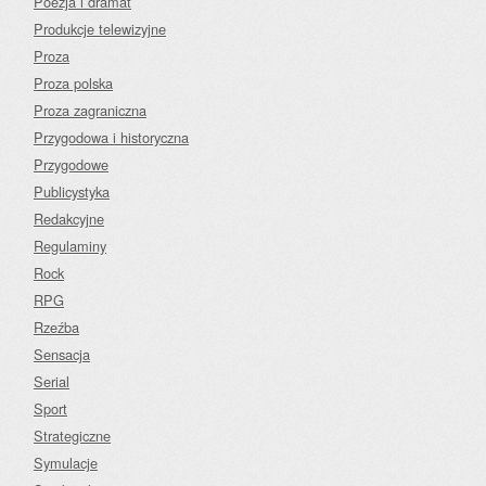
Poezja i dramat
Produkcje telewizyjne
Proza
Proza polska
Proza zagraniczna
Przygodowa i historyczna
Przygodowe
Publicystyka
Redakcyjne
Regulaminy
Rock
RPG
Rzeźba
Sensacja
Serial
Sport
Strategiczne
Symulacje