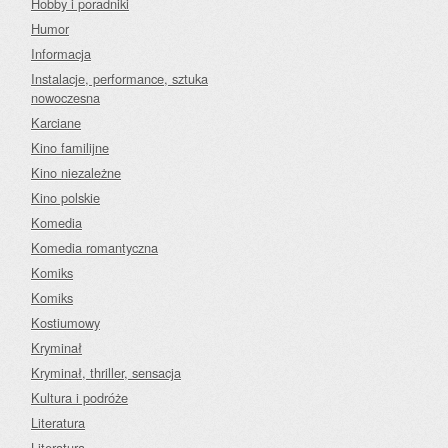
Hobby i poradniki
Humor
Informacja
Instalacje, performance, sztuka
nowoczesna
Karciane
Kino familijne
Kino niezależne
Kino polskie
Komedia
Komedia romantyczna
Komiks
Komiks
Kostiumowy
Kryminał
Kryminał, thriller, sensacja
Kultura i podróże
Literatura
Literatura