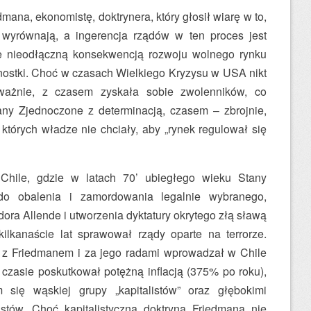
mana, ekonomistę, doktrynera, który głosił wiarę w to,
wyrównają, a ingerencja rządów w ten proces jest
 że nieodłączną konsekwencją rozwoju wolnego rynku
dnostki. Choć w czasach Wielkiego Kryzysu w USA nikt
oważnie, z czasem zyskała sobie zwolenników, co
any Zjednoczone z determinacją, czasem – zbrojnie,
 których władze nie chciały, aby „rynek regulował się
Chile, gdzie w latach 70’ ubiegłego wieku Stany
do obalenia i zamordowania legalnie wybranego,
ra Allende i utworzenia dyktatury okrytego złą sławą
kilkanaście lat sprawował rządy oparte na terrorze.
z Friedmanem i za jego radami wprowadzał w Chile
m czasie poskutkował potężną inflacją (375% po roku),
 się wąskiej grupy „kapitalistów” oraz głębokimi
stów. Choć kapitalistyczna doktryna Friedmana nie