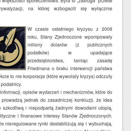
d większości społeczeństwa. Była to „zasługa” przede
rywatyzacji, na której wzbogacili się wyłącznie
W czasie ostatniego kryzysu z 2008
roku, Stany Zjednoczone wpompowały
miliony dolarów (z publicznych
podatków) w upadające
przedsiębiorstwa, łamiąc zasadę
Friedmana o braku interwencji państwa
cie to nie korporacje (które wywołały kryzys) odczuły
 podatnicy.
 informacji, opisów wydarzeń i mechanizmów, które do
 prowadzą jednak do zasadniczej konkluzji, że idea
ie szkodliwą i niepodpartą żadnymi dowodami utopią,
ityczne i finansowe interesy Stanów Zjednoczonych.
 że nieregulowane rynki destabilizują się i wybuchają,