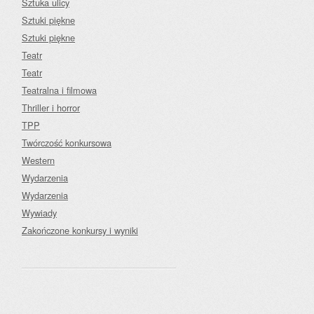
Sztuka ulicy
Sztuki piękne
Sztuki piękne
Teatr
Teatr
Teatralna i filmowa
Thriller i horror
TPP
Twórczość konkursowa
Western
Wydarzenia
Wydarzenia
Wywiady
Zakończone konkursy i wyniki