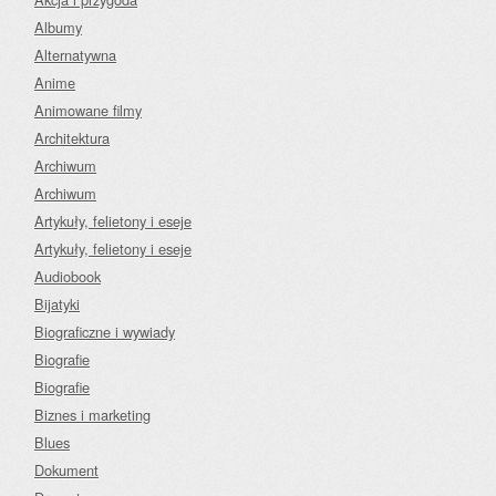
Albumy
Alternatywna
Anime
Animowane filmy
Architektura
Archiwum
Archiwum
Artykuły, felietony i eseje
Artykuły, felietony i eseje
Audiobook
Bijatyki
Biograficzne i wywiady
Biografie
Biografie
Biznes i marketing
Blues
Dokument