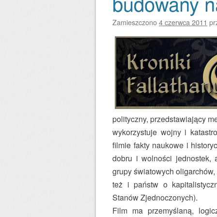
budowany na
Zamieszczono
4 czerwca 2011
pr
polityczny, przedstawiający m
wykorzystuje wojny i katast
filmie fakty naukowe i histor
dobru i wolności jednostek, 
grupy światowych oligarchów,
też i państw o kapitalistyc
Stanów Zjednoczonych).
Film ma przemyślaną, logicz