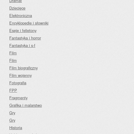
Dramat
Dziecięce
Elektroniczna
Encyklopedie i słowniki
Eseje i felietony
Fantastyka i horror
Fantastyka i s-f
Film
Film
Film biograficzny
Film wojenny
Fotografia
FPP
Fragmenty
Grafika i malarstwo
Gry
Gry
Historia