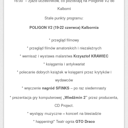
16:00 – zjazd uczestników, co pozostają na Poligonie V2 do
Kalborni
Stałe punkty programu:
POLIGON V2 (19-22 czerwca) Kalbornia
* przegląd filmowy
* przegląd filmów amatorskich i niezależnych
* wernisaż i wystawa malarstwa
Krzysztof KRAWIEC
* księgarnia i antykwariat
* polecanie dobrych książek w księgarni przez krytyków i
wydawców
* wręczenie
nagród SFINKS
– po raz siedemnasty
* prezentacja gry komputerowej
„Wiedźmin 2”
przez producenta,
CD Project.
* występy muzyczne
–
koncert na biesiadzie
* happeningi* Teatr ognia
GTO Draco