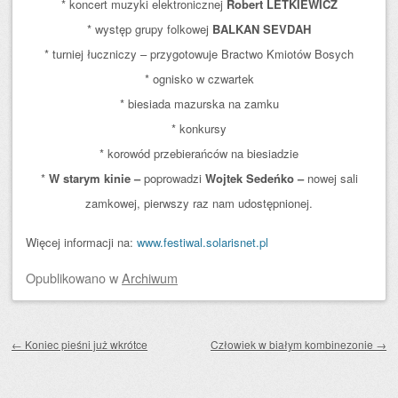
* koncert muzyki elektronicznej
Robert LETKIEWICZ
* występ grupy folkowej
BALKAN SEVDAH
* turniej łuczniczy – przygotowuje Bractwo Kmiotów Bosych
* ognisko w czwartek
* biesiada mazurska na zamku
* konkursy
* korowód przebierańców na biesiadzie
*
W starym kinie –
poprowadzi
Wojtek Sedeńko –
nowej sali
zamkowej, pierwszy raz nam udostępnionej.
Więcej informacji na:
www.festiwal.solarisnet.pl
Opublikowano
w
Archiwum
Zobacz wpisy
←
Koniec pieśni już wkrótce
Człowiek w białym kombinezonie
→