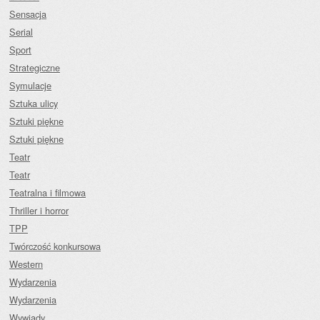
Sensacja
Serial
Sport
Strategiczne
Symulacje
Sztuka ulicy
Sztuki piękne
Sztuki piękne
Teatr
Teatr
Teatralna i filmowa
Thriller i horror
TPP
Twórczość konkursowa
Western
Wydarzenia
Wydarzenia
Wywiady