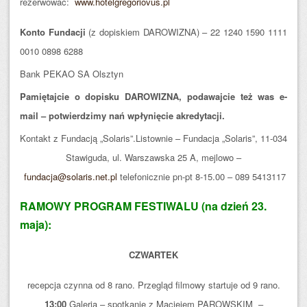
rezerwować:
www.hotelgregoriovus.pl
Konto Fundacji
(z dopiskiem DAROWIZNA) – 22 1240 1590 1111
0010 0898 6288
Bank PEKAO SA Olsztyn
Pamiętajcie o dopisku DAROWIZNA, podawajcie też was e-
mail – potwierdzimy nań wpłynięcie akredytacji.
Kontakt z Fundacją „Solaris”.Listownie – Fundacja „Solaris”, 11-034
Stawiguda, ul. Warszawska 25 A, mejlowo –
fundacja@solaris.net.pl
telefonicznie pn-pt 8-15.00 – 089 5413117
RAMOWY PROGRAM FESTIWALU (na dzień 23.
maja):
CZWARTEK
recepcja czynna od 8 rano. Przegląd filmowy startuje od 9 rano.
13:00
Galeria – spotkanie z Maciejem PAROWSKIM –