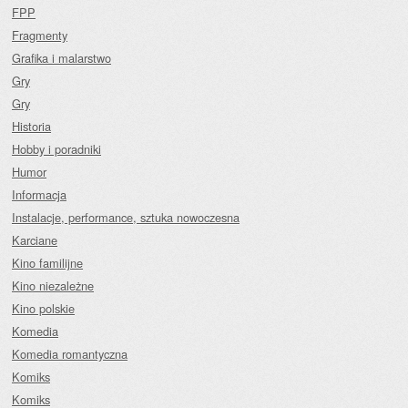
FPP
Fragmenty
Grafika i malarstwo
Gry
Gry
Historia
Hobby i poradniki
Humor
Informacja
Instalacje, performance, sztuka nowoczesna
Karciane
Kino familijne
Kino niezależne
Kino polskie
Komedia
Komedia romantyczna
Komiks
Komiks