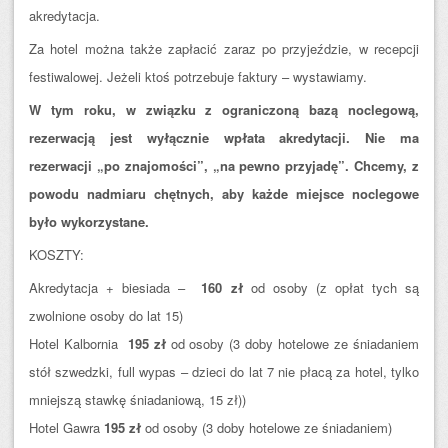
akredytacja.
Za hotel można także zapłacić zaraz po przyjeździe, w recepcji
festiwalowej. Jeżeli ktoś potrzebuje faktury – wystawiamy.
W tym roku, w związku z ograniczoną bazą noclegową,
rezerwacją jest wyłącznie wpłata akredytacji. Nie ma
rezerwacji „po znajomości”, „na pewno przyjadę”. Chcemy, z
powodu nadmiaru chętnych, aby każde miejsce noclegowe
było wykorzystane.
KOSZTY:
Akredytacja + biesiada –
160 zł
od osoby (z opłat tych są
zwolnione osoby do lat 15)
Hotel Kalbornia
195 zł
od osoby (3 doby hotelowe ze śniadaniem
stół szwedzki, full wypas – dzieci do lat 7 nie płacą za hotel, tylko
mniejszą stawkę śniadaniową, 15 zł))
Hotel Gawra
195 zł
od osoby (3 doby hotelowe ze śniadaniem)