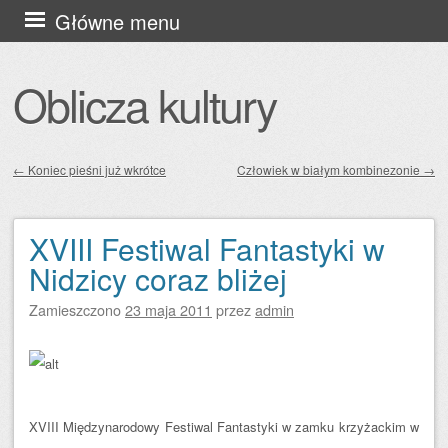
Przejdź
Główne menu
do
treści
Oblicza kultury
←
Koniec pieśni już wkrótce
Człowiek w białym kombinezonie
→
Zobacz wpisy
XVIII Festiwal Fantastyki w
Nidzicy coraz bliżej
Zamieszczono
23 maja 2011
przez
admin
XVIII Międzynarodowy Festiwal Fantastyki w zamku krzyżackim w