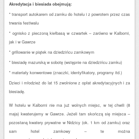
Akredytacja i biesiada obejmują:
* transport autokarem od zamku do hotelu i z powrotem przez czas
trwania festiwalu
* ognisko z pieczoną kiełbasą w czwartek – zarówno w Kalborni,
jak i w Gawrze
* grillowanie w piątek na dziedzińcu zamkowym
* biesiadę mazurską w sobotę (wstępnie na dziedzińcu zamku)
* materiały konwentowe (znaczki, identyfikatory, programy itd.)
Dzieci i młodzież do lat 15 zwolnione z opłat akredytacyjnych i za
biesiadę.
W hotelu w Kalborni nie ma już wolnych miejsc, w tej chwili (8
maja) kwaterujemy w Gawrze. Jeżeli tam skończą się miejsca –
pozostaną kwatery prywatne w Nidzicy (ok. 1 km od zamku) oraz
sam hotel zamkowy – te można