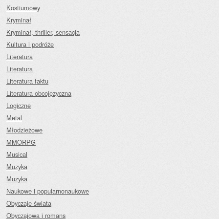
Kostiumowy
Kryminał
Kryminał, thriller, sensacja
Kultura i podróże
Literatura
Literatura
Literatura faktu
Literatura obcojęzyczna
Logiczne
Metal
Młodzieżowe
MMORPG
Musical
Muzyka
Muzyka
Naukowe i popularnonaukowe
Obyczaje świata
Obyczajowa i romans