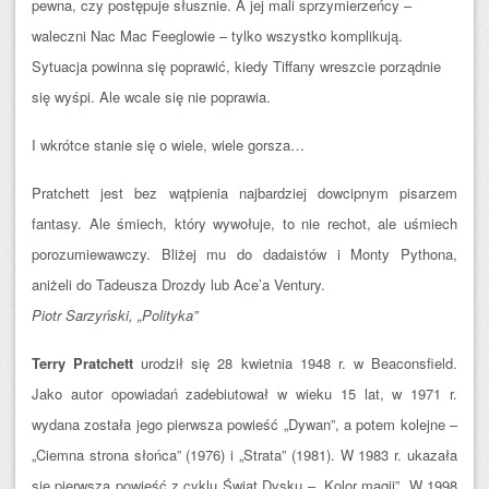
pewna, czy postępuje słusznie. A jej mali sprzymierzeńcy –
waleczni Nac Mac Feeglowie – tylko wszystko komplikują.
Sytuacja powinna się poprawić, kiedy Tiffany wreszcie porządnie
się wyśpi. Ale wcale się nie poprawia.
I wkrótce stanie się o wiele, wiele gorsza…
Pratchett jest bez wątpienia najbardziej dowcipnym pisarzem
fantasy. Ale śmiech, który wywołuje, to nie rechot, ale uśmiech
porozumiewawczy. Bliżej mu do dadaistów i Monty Pythona,
aniżeli do Tadeusza Drozdy lub Ace’a Ventury.
Piotr Sarzyński, „Polityka”
Terry Pratchett
urodził się 28 kwietnia 1948 r. w Beaconsfield.
Jako autor opowiadań zadebiutował w wieku 15 lat, w 1971 r.
wydana została jego pierwsza powieść „Dywan”, a potem kolejne –
„Ciemna strona słońca” (1976) i „Strata” (1981). W 1983 r. ukazała
się pierwsza powieść z cyklu Świat Dysku – „Kolor magii”. W 1998