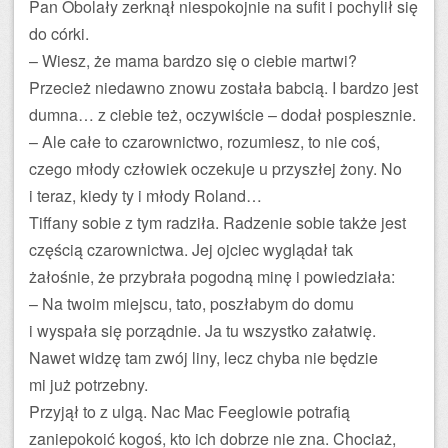
Pan Obolały zerknął niespokojnie na sufit i pochylił się
do córki.
– Wiesz, że mama bardzo się o ciebie martwi?
Przecież niedawno znowu została babcią. I bardzo jest
dumna… z ciebie też, oczywiście – dodał pospiesznie.
– Ale całe to czarownictwo, rozumiesz, to nie coś,
czego młody człowiek oczekuje u przyszłej żony. No
i teraz, kiedy ty i młody Roland…
Tiffany sobie z tym radziła. Radzenie sobie także jest
częścią czarownictwa. Jej ojciec wyglądał tak
żałośnie, że przybrała pogodną minę i powiedziała:
– Na twoim miejscu, tato, poszłabym do domu
i wyspała się porządnie. Ja tu wszystko załatwię.
Nawet widzę tam zwój liny, lecz chyba nie będzie
mi już potrzebny.
Przyjął to z ulgą. Nac Mac Feeglowie potrafią
zaniepokoić kogoś, kto ich dobrze nie zna. Chociaż,