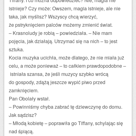
Tiffany. I co można odpowiedzieć? Nie, magia nie
istnieje? Czy może: Owszem, magia istnieje, ale nie
taka, jak myślisz? Wszyscy chcą wierzyć,
że pstryknięciem palców możemy zmienić świat.
– Krasnoludy je robią – powiedziała. – Nie mam
pojęcia, jak działają. Utrzymać się na nich – to jest
sztuka.
Kocia muzyka ucichła, może dlatego, że nie miała już
celu, a może ponieważ – to całkiem prawdopodobne –
istniała szansa, że jeśli muzycy szybko wrócą
do gospody, zdążą jeszcze wypić piwo przed
zamknięciem.
Pan Obolały wstał.
– Powinniśmy chyba zabrać tę dziewczynę do domu.
Jak sądzisz?
– Młodą kobietę – poprawiła go Tiffany, schylając się
nad śpiącą.