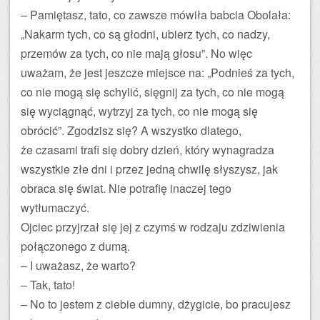
– Pamiętasz, tato, co zawsze mówiła babcia Obolała:
„Nakarm tych, co są głodni, ubierz tych, co nadzy,
przemów za tych, co nie mają głosu”. No więc
uważam, że jest jeszcze miejsce na: „Podnieś za tych,
co nie mogą się schylić, sięgnij za tych, co nie mogą
się wyciągnąć, wytrzyj za tych, co nie mogą się
obrócić”. Zgodzisz się? A wszystko dlatego,
że czasami trafi się dobry dzień, który wynagradza
wszystkie złe dni i przez jedną chwilę słyszysz, jak
obraca się świat. Nie potrafię inaczej tego
wytłumaczyć.
Ojciec przyjrzał się jej z czymś w rodzaju zdziwienia
połączonego z dumą.
– I uważasz, że warto?
– Tak, tato!
– No to jestem z ciebie dumny, dżygicie, bo pracujesz