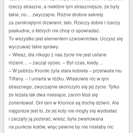
rzeczy straszne, a niektóre tym straszniejsze, że były
takie, no… zwyczajne. Różne drobne sekrety
za zamkniętymi drzwiami, tato. Rzeczy dobre i rzeczy
paskudne, o których nie chcę ci opowiadać.
To wszystko jest elementem czarownictwa. Uczysz się
wyczuwać takie sprawy.
– Wiesz, dla nikogo z nas życie nie jest usłane
różami… – zaczął ojciec. – Był czas, kiedy…
– W pobliżu Kromki żyła stara kobieta – przerwała mu
Tiffany. – I umarła w łóżku. Właściwie nic w tym
strasznego, zwyczajnie skończyło się jej życie. Tylko
że leżała tak dwa miesiące, zanim ktoś się
zorientował. Oni tam w Kromce są trochę dziwni. Ale
najgorsze jest to, że jej koty nie mogły się wydostać
i zaczęły ją pożerać; wiesz, była zwariowana
na punkcie kotów, więc pewnie by nie miałaby nic