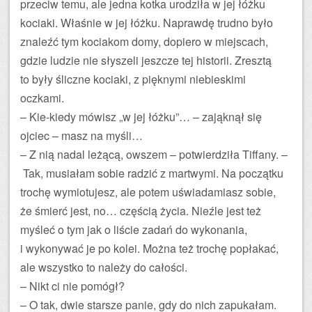
przeciw temu, ale jedna kotka urodziła w jej łóżku
kociaki. Właśnie w jej łóżku. Naprawdę trudno było
znaleźć tym kociakom domy, dopiero w miejscach,
gdzie ludzie nie słyszeli jeszcze tej historii. Zresztą
to były śliczne kociaki, z pięknymi niebieskimi
oczkami.
– Kie-kiedy mówisz „w jej łóżku”… – zająknął się
ojciec – masz na myśli…
– Z nią nadal leżącą, owszem – potwierdziła Tiffany. –
Tak, musiałam sobie radzić z martwymi. Na początku
trochę wymiotujesz, ale potem uświadamiasz sobie,
że śmierć jest, no… częścią życia. Nieźle jest też
myśleć o tym jak o liście zadań do wykonania,
i wykonywać je po kolei. Można też trochę popłakać,
ale wszystko to należy do całości.
– Nikt ci nie pomógł?
– O tak, dwie starsze panie, gdy do nich zapukałam.