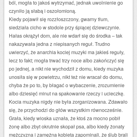
ból, mogła to jakoś wytrzymać, jednak uwolnienie go
czyniło ją słabą i oszołomioną.
Kiedy pojawił się rozzłoszczony, gwarny tłum,
siedziała cicho w stodole przy śpiącej dziewczynie.
Hałas okrążył dom, ale nie wdarł się do środka – tak
nakazywała jedna z niepisanych reguł. Trudno
uwierzyć, że anarchia kociej muzyki ma jakieś reguły,
lecz to fakt; mogła trwać trzy noce albo zakończyć się
po jednej, a nikt nie wychodził z domu, kiedy muzyka
unosiła się w powietrzu, nikt też nie wracał do domu,
chyba że po to, by błagać o wybaczenie, zrozumienie
albo dziesięć minut na spakowanie rzeczy i ucieczkę.
Kocia muzyka nigdy nie była zorganizowana. Zdawało
się, że przychodzi do głów wszystkim równocześnie.
Grała, kiedy wioska uznała, że ktoś za mocno pobił
żonę albo zbyt okrutnie skopał psa, albo kiedy żonaty
mężczyzna i zamężna kobieta zapominali, że ślub brali