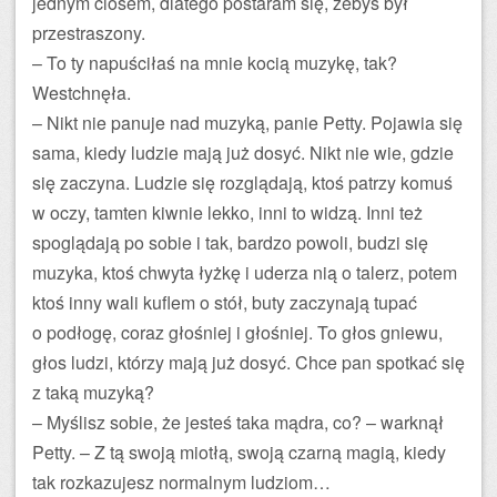
jednym ciosem, dlatego postaram się, żebyś był
przestraszony.
– To ty napuściłaś na mnie kocią muzykę, tak?
Westchnęła.
– Nikt nie panuje nad muzyką, panie Petty. Pojawia się
sama, kiedy ludzie mają już dosyć. Nikt nie wie, gdzie
się zaczyna. Ludzie się rozglądają, ktoś patrzy komuś
w oczy, tamten kiwnie lekko, inni to widzą. Inni też
spoglądają po sobie i tak, bardzo powoli, budzi się
muzyka, ktoś chwyta łyżkę i uderza nią o talerz, potem
ktoś inny wali kuflem o stół, buty zaczynają tupać
o podłogę, coraz głośniej i głośniej. To głos gniewu,
głos ludzi, którzy mają już dosyć. Chce pan spotkać się
z taką muzyką?
– Myślisz sobie, że jesteś taka mądra, co? – warknął
Petty. – Z tą swoją miotłą, swoją czarną magią, kiedy
tak rozkazujesz normalnym ludziom…