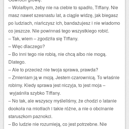
– Wolałbym, żeby nie na ciebie to spadło, Tiffany. Nie
masz nawet szesnastu lat, a ciągle widzę, jak biegasz
po ludziach, niańczysz ich, bandażujesz i nie wiadomo
co jeszcze. Nie powinnaś tego wszystkiego robić.
– Tak, wiem – zgodziła się Tiffany.
– Więc dlaczego?
– Bo inni tego nie robią, nie chcą albo nie mogą.
Dlatego.
– Ale to przecież nie twoja sprawa, prawda?
– Zmieniam ją w moją. Jestem czarownicą. To właśnie
robimy. Kiedy sprawa jest niczyja, to jest moja –
wyjaśniła szybko Tiffany.
– No tak, ale wszyscy myśleliśmy, że chodzi o latanie
dookoła na miotłach i takie różne, a nie o obcinanie
staruszkom paznokci.
– Bo ludzie nie rozumieją, co jest potrzebne. Nie