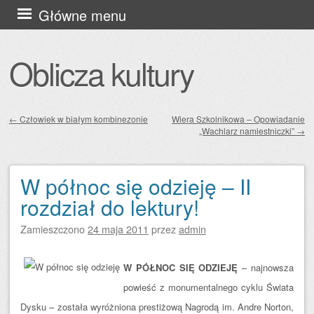
Przejdź
Główne menu
do
treści
Oblicza kultury
←
Człowiek w białym kombinezonie
Wiera Szkolnikowa – Opowiadanie
„Wachlarz namiestniczki”
→
Zobacz wpisy
W północ się odzieję – II
rozdział do lektury!
Zamieszczono
24 maja 2011
przez
admin
W PÓŁNOC SIĘ ODZIEJĘ
– najnowsza
powieść z monumentalnego cyklu Świata
Dysku – została wyróżniona prestiżową Nagrodą im. Andre Norton,