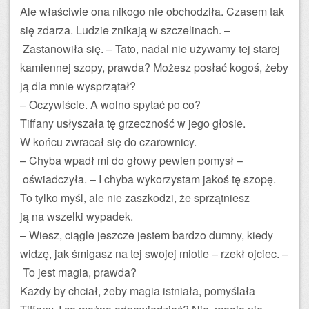
Ale właściwie ona nikogo nie obchodziła. Czasem tak
się zdarza. Ludzie znikają w szczelinach. –
Zastanowiła się. – Tato, nadal nie używamy tej starej
kamiennej szopy, prawda? Możesz posłać kogoś, żeby
ją dla mnie wysprzątał?
– Oczywiście. A wolno spytać po co?
Tiffany usłyszała tę grzeczność w jego głosie.
W końcu zwracał się do czarownicy.
– Chyba wpadł mi do głowy pewien pomysł –
oświadczyła. – I chyba wykorzystam jakoś tę szopę.
To tylko myśl, ale nie zaszkodzi, że sprzątniesz
ją na wszelki wypadek.
– Wiesz, ciągle jeszcze jestem bardzo dumny, kiedy
widzę, jak śmigasz na tej swojej miotle – rzekł ojciec. –
To jest magia, prawda?
Każdy by chciał, żeby magia istniała, pomyślała