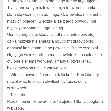
Tiffany wiedziała, że to dla niego trochę krępujące –
był szanowanym człowiekiem, a teraz nagle córka
stała się ważniejsza od niego. Czarownica nie słucha
niczyich poleceń; wiedziała, że z tego powodu inni
mężczyźni sobie z niego żartują.
Uśmiechnęła się, kiedy usiadł na sianie obok niej;
dzika muzyka nie znalazła nic, co mogłaby pobić,
obrzucić kamieniami albo powiesić. Ojciec rozejrzał
się i jego wzrok padł na małe zawiniątko, pospiesznie
otulone sianem i workiem. Tiffany ułożyła je tak,
by dziewczyna nic nie zauważyła.
– Więc to prawda, że nosiła dziecko? – Pan Obolały
nawet w najlepszych chwilach był oszczędny
w słowach.
– Tak, tato.
Przez moment zdawało się, że ojciec Tiffany spogląda
w pustkę.