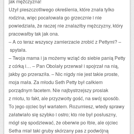
jak mężczyzna!
Użył pieszczotliwego określenia, które znała tylko
rodzina, więc pocałowała go grzecznie i nie
powiedziała, że raczej nie znalazł­by mężczyzny, który
pracowałby tak jak ona.
– A co teraz wszyscy zamierzacie zrobić z Pettymi? –
spytała.
– Twoja mama i ja możemy wziąć do siebie panią Petty
z córką i… – Pan Obolały przerwał i spojrzał na nią,
jakby go przeraziła. – Nic nigdy nie jest takie proste,
moja mała. Za młodu Seth Petty był całkiem
porządnym facetem. Nie najbystrzejszy prosiak
z miotu, to fakt, ale przyzwoity gość, na swój sposób.
To jego ojciec był wariatem. Rozumiesz, wtedy sprawy
załatwiało się szybko i ostro; kto nie był posłuszny,
mógł się spodziewać, że oberwie po łbie, ale ojciec
Setha miał taki gruby skórzany pas z podwójną