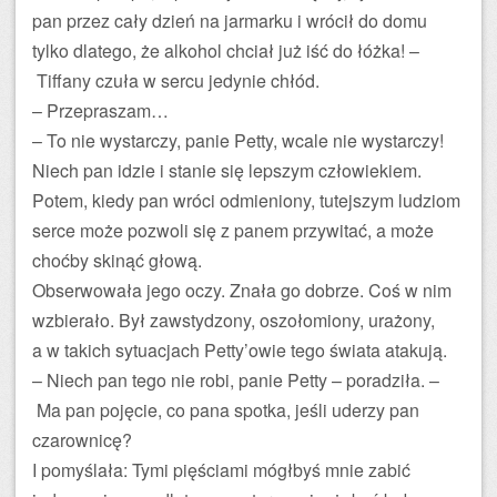
pan przez cały dzień na jarmarku i wrócił do domu
tylko dlatego, że alkohol chciał już iść do łóżka! –
Tiffany czuła w sercu jedynie chłód.
– Przepraszam…
– To nie wystarczy, panie Petty, wcale nie wystarczy!
Niech pan idzie i stanie się lepszym człowiekiem.
Potem, kiedy pan wróci odmieniony, tutejszym ludziom
serce może pozwoli się z panem przywitać, a może
choćby skinąć głową.
Obserwowała jego oczy. Znała go dobrze. Coś w nim
wzbierało. Był zawstydzony, oszołomiony, urażony,
a w takich sytuacjach Petty’owie tego świata atakują.
– Niech pan tego nie robi, panie Petty – poradziła. –
Ma pan pojęcie, co pana spotka, jeśli uderzy pan
czarownicę?
I pomyślała: Tymi pięściami mógłbyś mnie zabić