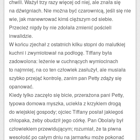
chwili. Ważył trzy razy więcej od niej, ale znała się
na dźwigniach. Nie można być czarownicą, jeśli się nie
wie, jak manewrować kimś cięższym od siebie.
Przecież nigdy by nie zdołała zmienić pościeli
inwalidzie.
W końcu zjechał z ostatnich kilku stopni do malutkiej
kuchni i zwymiotował na podłogę. Tiffany była
zadowolona: leżenie w cuchnących wymiocinach
to najmniej, na co ten człowiek zasłużył, ale musiała
szybko przejąć kontrolę, zanim pan Petty zdąży się
opanować.
Kiedy tylko zaczęło się bicie, przerażona pani Petty,
typowa domowa myszka, uciekła z krzykiem drogą
do wiejskiej gospody; ojciec Tiffany posłał jakiegoś
chłopaka, żeby obudził jego córkę. Pan Obolały był
człowiekiem przewidującym; rozumiał, że ta piwna
wesołość po całym dniu na jarmarku może pokonać