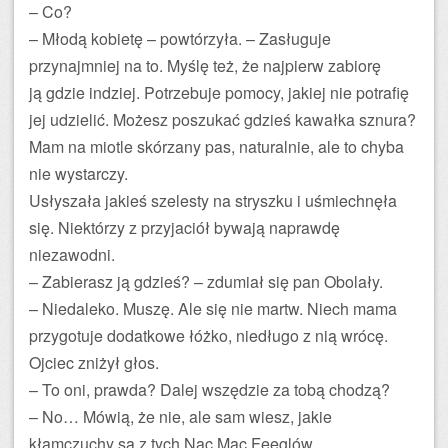
– Co?
– Młodą kobietę – powtórzyła. – Zasługuje
przynajmniej na to. Myślę też, że najpierw zabiorę
ją gdzie indziej. Potrzebuje pomocy, jakiej nie potrafię
jej udzielić. Możesz poszukać gdzieś kawałka sznura?
Mam na miotle skórzany pas, naturalnie, ale to chyba
nie wystarczy.
Usłyszała jakieś szelesty na stryszku i uśmiechnęła
się. Niektórzy z przyjaciół bywają naprawdę
niezawodni.
– Zabierasz ją gdzieś? – zdumiał się pan Obolały.
– Niedaleko. Muszę. Ale się nie martw. Niech mama
przygotuje dodatkowe łóżko, niedługo z nią wrócę.
Ojciec zniżył głos.
– To oni, prawda? Dalej wszędzie za tobą chodzą?
– No… Mówią, że nie, ale sam wiesz, jakie
kłamczuchy są z tych Nac Mac Feeglów.