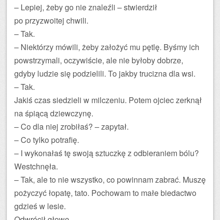
– Lepiej, żeby go nie znaleźli – stwierdził
po przyzwoitej chwili.
– Tak.
– Niektórzy mówili, żeby założyć mu pętlę. Byśmy ich
powstrzymali, oczywiście, ale nie byłoby dobrze,
gdyby ludzie się podzielili. To jakby trucizna dla wsi.
– Tak.
Jakiś czas siedzieli w milczeniu. Potem ojciec zerknął
na śpiącą dziewczynę.
– Co dla niej zrobiłaś? – zapytał.
– Co tylko potrafię.
– I wykonałaś tę swoją sztuczkę z odbieraniem bólu?
Westchnęła.
– Tak, ale to nie wszystko, co powinnam zabrać. Muszę
pożyczyć łopatę, tato. Pochowam to małe biedactwo
gdzieś w lesie.
Odwrócił głowę.