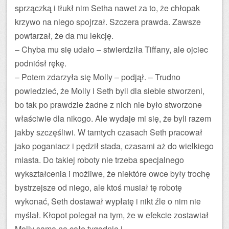
sprzączką i tłukł nim Setha nawet za to, że chłopak
krzywo na niego spojrzał. Szczera prawda. Zawsze
powtarzał, że da mu lekcję.
– Chyba mu się udało – stwierdziła Tiffany, ale ojciec
podniósł rękę.
– Potem zdarzyła się Molly – podjął. – Trudno
powiedzieć, że Molly i Seth byli dla siebie stworzeni,
bo tak po prawdzie żadne z nich nie było stworzone
właściwie dla nikogo. Ale wydaje mi się, że byli razem
jakby szczęśliwi. W tamtych czasach Seth pracował
jako poganiacz i pędził stada, czasami aż do wielkiego
miasta. Do takiej roboty nie trzeba specjalnego
wykształcenia i możliwe, że niektóre owce były trochę
bystrzejsze od niego, ale ktoś musiał tę robotę
wykonać, Seth dostawał wypłatę i nikt źle o nim nie
myślał. Kłopot polegał na tym, że w efekcie zostawiał
Molly samą na całe tygodnie i…