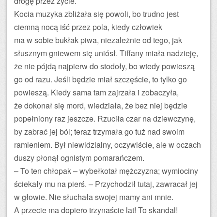
drogę przez życie.
Kocia muzyka zbliżała się powoli, bo trudno jest
ciemną nocą iść przez pola, kiedy człowiek
ma w sobie bukłak piwa, niezależnie od tego, jak
słusznym gniewem się uniósł. Tiffany miała nadzieję,
że nie pójdą najpierw do stodoły, bo wtedy powieszą
go od razu. Jeśli będzie miał szczęście, to tylko go
powieszą. Kiedy sama tam zajrzała i zobaczyła,
że dokonał się mord, wiedziała, że bez niej będzie
popełniony raz jeszcze. Rzuciła czar na dziewczynę,
by zabrać jej ból; teraz trzymała go tuż nad swoim
ramieniem. Był niewidzialny, oczywiście, ale w oczach
duszy płonął ognistym pomarańczem.
– To ten chłopak – wybełkotał mężczyzna; wymiociny
ściekały mu na pierś. – Przychodził tutaj, zawracał jej
w głowie. Nie słuchała swojej mamy ani mnie.
A przecie ma dopiero trzynaście lat! To skandal!