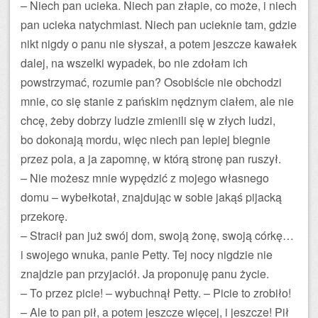
– Niech pan ucieka. Niech pan złapie, co może, i niech
pan ucieka natychmiast. Niech pan ucieknie tam, gdzie
nikt nigdy o panu nie słyszał, a potem jeszcze kawałek
dalej, na wszelki wypadek, bo nie zdołam ich
powstrzymać, rozumie pan? Osobiście nie obchodzi
mnie, co się stanie z pańskim nędznym ciałem, ale nie
chcę, żeby dobrzy ludzie zmienili się w złych ludzi,
bo dokonają mordu, więc niech pan lepiej biegnie
przez pola, a ja zapomnę, w którą stronę pan ruszył.
– Nie możesz mnie wypędzić z mojego własnego
domu – wybełkotał, znajdując w sobie jakąś pijacką
przekorę.
– Stracił pan już swój dom, swoją żonę, swoją córkę…
i swojego wnuka, panie Petty. Tej nocy nigdzie nie
znajdzie pan przyjaciół. Ja proponuję panu życie.
– To przez picie! – wybuchnął Petty. – Picie to zrobiło!
– Ale to pan pił, a potem jeszcze więcej, i jeszcze! Pił