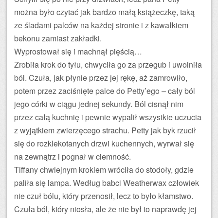
można było czytać jak bardzo małą książeczkę, taką
ze śladami palców na każdej stronie i z kawałkiem
bekonu zamiast zakładki.
Wyprostował się i machnął pięścią…
Zrobiła krok do tyłu, chwyciła go za przegub i uwolniła
ból. Czuła, jak płynie przez jej rękę, aż zamrowiło,
potem przez zaciśnięte palce do Petty’ego – cały ból
jego córki w ciągu jednej sekundy. Ból cisnął nim
przez całą kuchnię i pewnie wypalił wszystkie uczucia
z wyjątkiem zwierzęcego strachu. Petty jak byk rzucił
się do rozklekotanych drzwi kuchennych, wyrwał się
na zewnątrz i pognał w ciemność.
Tiffany chwiejnym krokiem wróciła do stodoły, gdzie
paliła się lampa. Według babci Weatherwax człowiek
nie czuł bólu, który przenosił, lecz to było kłamstwo.
Czuła ból, który niosła, ale że nie był to naprawdę jej