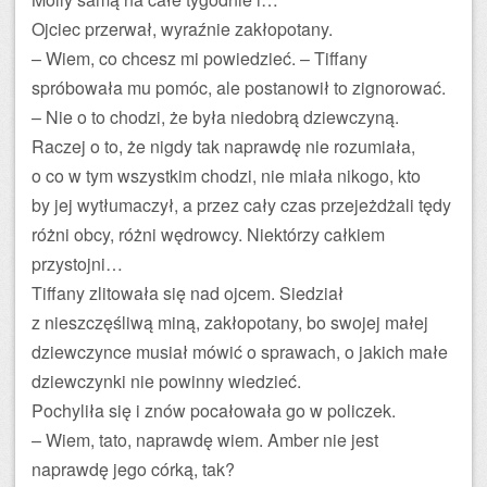
Ojciec przerwał, wyraźnie zakłopotany.
– Wiem, co chcesz mi powiedzieć. – Tiffany
spróbowała mu pomóc, ale postanowił to zignorować.
– Nie o to chodzi, że była niedobrą dziewczyną.
Raczej o to, że nigdy tak naprawdę nie rozumiała,
o co w tym wszystkim chodzi, nie miała nikogo, kto
by jej wytłumaczył, a przez cały czas przejeżdżali tędy
różni obcy, różni wędrowcy. Niektórzy całkiem
przystojni…
Tiffany zlitowała się nad ojcem. Siedział
z nieszczęśliwą miną, zakłopotany, bo swojej małej
dziewczynce musiał mówić o sprawach, o jakich małe
dziewczynki nie powinny wiedzieć.
Pochyliła się i znów pocałowała go w policzek.
– Wiem, tato, naprawdę wiem. Amber nie jest
naprawdę jego córką, tak?