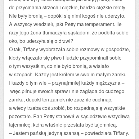
do przycinania strzech i ciężkie, bardzo ciężkie młoty.
Nie były bronią – dopóki się nimi kogoś nie uderzyło.
A wszyscy wiedzieli, jaki Petty ma temperament. Ile
razy jego żona tłumaczyła sąsiadom, że podbiła sobie
oko, bo uderzyła się o drzwi?
O tak, Tiffany wyobrażała sobie rozmowy w gospodzie,
kiedy włączało się piwo i ludzie przypominali sobie
o tym wszystkim, co nie było bronią, a wisiało
w szopach. Każdy jest królem w swoim małym zamku.
I każdy o tym wie – przynajmniej każdy mężczyzna –
więc pilnuje swoich spraw i nie zagląda do cudzego
zamku, dopóki ten zamek nie zacznie cuchnąć,
a wtedy trzeba coś zrobić, bo rozpadną się wszystkie
pozostałe. Pan Petty stanowił w sąsiedztwie wstydliwą
tajemnicę, która właśnie przestała być tajemnicą.
– Jestem pańską jedyną szansą – powiedziała Tiffany.