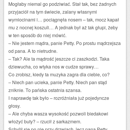
Mogłaby niemal go podziwiać. Stał tak, bez żadnych
przyjaciół na tym świecie, zalany własnymi
wymiocinami i… pociągnęła nosem – tak, mocz kapał
mu z nocnej koszuli… A jednak był aż tak głupi, żeby
w ten sposób do niej mówić.
– Nie jestem mądra, panie Petty. Po prostu mądrzejsza
od pana. A to nietrudne.
– Tak? Ale ta mądrość jeszcze ci zaszkodzi. Taka
dziewucha, co wtyka nos w cudze sprawy…
Co zrobisz, kiedy ta muzyka zagra dla ciebie, co?
– Niech pan ucieka, panie Petty. Niech pan stąd
zniknie. To pańska ostatnia szansa.
I naprawdę tak było – rozróżniała już pojedyncze
głosy.
– Ale chyba wasza wysokość pozwoli biedakowi
włożyć buty? – rzucił z sarkazmem.
Schylił się po nie przy drzwiach, lecz pana Petty