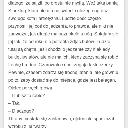
dlatego, że są źli, po prostu nie myślą. Weź taką panią
Stocking, która nie ma na świecie niczego oprócz
swojego kota i artretyzmu. Ludzie dość często
przynosili jej coś do jedzenia, to prawda, ale nikt nie
zauważył, jak długie ma paznokcie u nóg. Splątały się
jej tak, że od roku nie potrafiła zdjąć butów! Ludzie
tutaj są chętni, jeśli chodzi o jedzenie czy niekiedy
bukiet kwiatów, ale nie ma ich, kiedy zaczyna się robić
trochę brudno. Czarownice dostrzegają takie rzeczy.
Pewnie, czasem zdarza się trochę latania, ale głównie
po to, żeby dostać się do miejsca, gdzie jest bałagan.
Ojciec pokręcił głową.
– I lubisz to robić?
– Tak.
– Dlaczego?
Tiffany musiała się zastanowić; ojciec nie spuszczał
wzroku z jej twarzy.