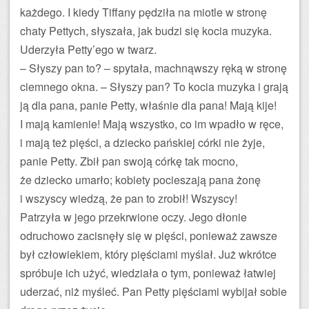
każdego. I kiedy Tiffany pędziła na miotle w stronę
chaty Pettych, słyszała, jak budzi się kocia muzyka.
Uderzyła Petty’ego w twarz.
– Słyszy pan to? – spytała, machnąwszy ręką w stronę
ciemnego okna. – Słyszy pan? To kocia muzyka i grają
ją dla pana, panie Petty, właśnie dla pana! Mają kije!
I mają kamienie! Mają wszystko, co im wpadło w ręce,
i mają też pięści, a dziecko pańskiej córki nie żyje,
panie Petty. Zbił pan swoją córkę tak mocno,
że dziecko umarło; kobiety pocieszają pana żonę
i wszyscy wiedzą, że pan to zrobił! Wszyscy!
Patrzyła w jego przekrwione oczy. Jego dłonie
odruchowo zacisnęły się w pięści, ponieważ zawsze
był człowiekiem, który pięściami myślał. Już wkrótce
spróbuje ich użyć, wiedziała o tym, ponieważ łatwiej
uderzać, niż myśleć. Pan Petty pięściami wybijał sobie