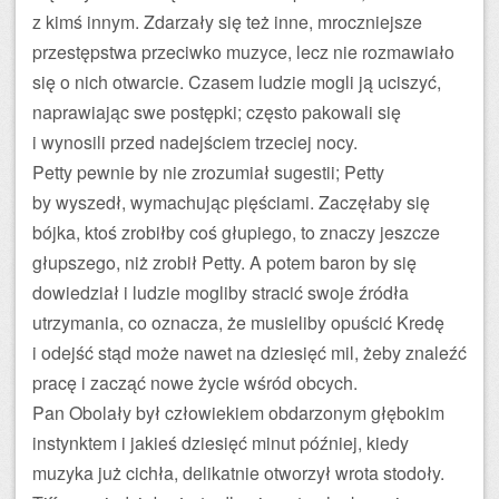
z kimś innym. Zdarzały się też inne, mroczniejsze
przestępstwa przeciwko muzyce, lecz nie rozmawiało
się o nich otwarcie. Czasem ludzie mogli ją uciszyć,
naprawiając swe postępki; często pakowali się
i wynosili przed nadejściem trzeciej nocy.
Petty pewnie by nie zrozumiał sugestii; Petty
by wyszedł, wymachując pięściami. Zaczęłaby się
bójka, ktoś zrobiłby coś głupiego, to znaczy jeszcze
głupszego, niż zrobił Petty. A potem baron by się
dowiedział i ludzie mogliby stracić swoje źródła
utrzymania, co oznacza, że musieliby opuścić Kredę
i odejść stąd może nawet na dziesięć mil, żeby znaleźć
pracę i zacząć nowe życie wśród obcych.
Pan Obolały był człowiekiem obdarzonym głębokim
instynktem i jakieś dziesięć minut później, kiedy
muzyka już cichła, delikatnie otworzył wrota stodoły.