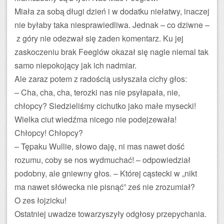
Miała za sobą długi dzień i w dodatku niełatwy, inaczej
nie byłaby taka niesprawiedliwa. Jednak – co dziwne –
z góry nie odezwał się żaden komentarz. Ku jej
zaskoczeniu brak Feeglów okazał się nagle niemal tak
samo niepokojący jak ich nadmiar.
Ale zaraz potem z radością usłyszała cichy głos:
– Cha, cha, cha, terozki nas nie psyłapała, nie,
chłopcy? Siedzieliśmy cichutko jako małe mysecki!
Wielka ciut wiedźma nicego nie podejzewała!
Chłopcy! Chłopcy?
– Tępaku Wullie, słowo daję, ni mas nawet dość
rozumu, coby se nos wydmuchać! – odpowiedział
podobny, ale gniewny głos. – Której cąstecki w „nikt
ma nawet słówecka nie pisnąć” ześ nie zrozumiał?
O zes łojzicku!
Ostatniej uwadze towarzyszyły odgłosy przepychania.