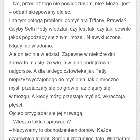
– No, przecież tego nie powiedziałem, nie? Może i jest
– odparł skrępowany ojciec.
I na tym polega problem, pomyślała Tiffany. Prawda?
Gdyby Seth Petty wiedział, czy jest tak, czy tak, pewnie
jakoś pogodziłby się z tym „może”. Niewykluczone.
Nigdy nie wiadomo.
Ale on też nie wiedział. Zapewne w niektóre dni
zdawało mu się, że wie, a w inne podejrzewał
najgorsze. A dla takiego człowieka jak Petty,
nieprzyzwyczajonego do myślenia, takie mroczne
myśli przetaczały się po głowie, aż plątały się
w mózgu. A kiedy mózg przestaje myśleć, wkraczają
pięści.
Ojciec przyglądał się jej z uwagą.
– Wiesz o takich sprawach?
– Nazywamy to obchodzeniem domów. Każda
czarownica to robi. Spróbuj zrozumieć, tato. Widziałam