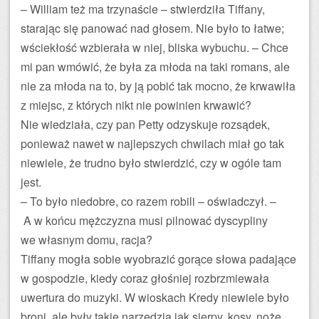
– William też ma trzynaście – stwierdziła Tiffany,
starając się panować nad głosem. Nie było to łatwe;
wściekłość wzbierała w niej, bliska wybuchu. – Chce
mi pan wmówić, że była za młoda na taki romans, ale
nie za młoda na to, by ją pobić tak mocno, że krwawiła
z miejsc, z których nikt nie powinien krwawić?
Nie wiedziała, czy pan Petty odzyskuje rozsądek,
ponieważ nawet w najlepszych chwilach miał go tak
niewiele, że trudno było stwierdzić, czy w ogóle tam
jest.
– To było niedobre, co razem robili – oświadczył. –
A w końcu mężczyzna musi pilnować dyscypliny
we własnym domu, racja?
Tiffany mogła sobie wyobrazić gorące słowa padające
w gospodzie, kiedy coraz głośniej rozbrzmiewała
uwertura do muzyki. W wioskach Kredy niewiele było
broni, ale były takie narzędzia jak sierpy, kosy, noże