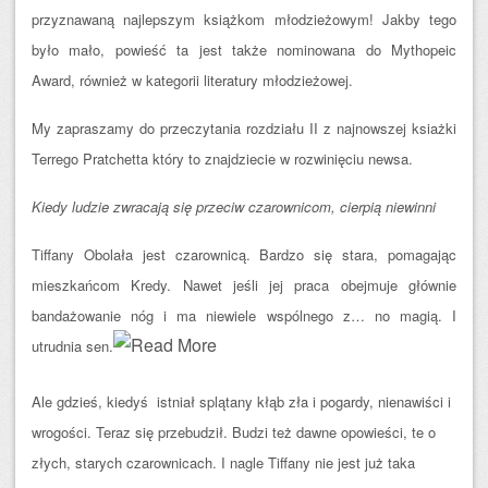
przyznawaną najlepszym książkom młodzieżowym! Jakby tego
było mało, powieść ta jest także nominowana do Mythopeic
Award, również w kategorii literatury młodzieżowej.
My zapraszamy do przeczytania rozdziału II z najnowszej ksiażki
Terrego Pratchetta który to zna
jdziecie w rozwinięciu newsa.
Kiedy ludzie zwracają się przeciw czarownicom, cierpią niewinni
Tiffany Obolała jest czarownicą. Bardzo się stara, pomagając
mieszkańcom Kredy. Nawet jeśli jej praca obejmuje głównie
bandażowanie nóg i ma niewiele wspólnego z… no magią. I
utrudnia sen.
Ale gdzieś, kiedyś istniał splątany kłąb zła i pogardy, nienawiści i
wrogości. Teraz się przebudził. Budzi też dawne opowieści, te o
złych, starych czarownicach. I nagle Tiffany nie jest już taka