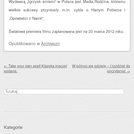
Wydawcą „Igrzysk śmierci” w Polsce jest Media Rodzina, któremu
wielkie sukcesy przyniosły m.in. cykle o Harrym Potterze i
„Opowieści z Narnii”.
Światowa premiera filmu zaplanowana jest na 23 marca 2012 roku.
Opublikowano
w
Archiwum
Zobacz wpisy
←
Take your own seat! Klasyka inaczej
W północ się odzieję – I rozdział do
podana.
poczytania!
→
Szukaj:
Kategorie