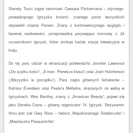
Stanely Tucci zagra natomiast Caesara Flickermana – słynnego
prowadzącego Igrzyska śmierci, znanego przez wszystkich
obywateli miasta Panem. Znany z kontrowersyjnego wyglądu i
barwnej osobowości, przeprowadza porywające rozmowy z 24
uczestnikami igrzysk, które emituje każda stacja telewizyjna w
kraju.
Do tej pory udział w ekranizacji potwierdziła Jennifer Lawrence
(„Do szpiku kości”, „X-men: Pierwsza klasa”) oraz Josh Hutcherson
(„Wszystko w porządku”). Para zagra głównych bohaterów –
Katniss Everdeen oraz Peete’a Mellarka, skazanych na walkę w
Igrzyskach. Wes Bentley, znany z „American Beauty”, pojawi się
jako Seneka Crane – główny organizator 74. Igrzysk. Reżyserem
filmu jest zaś Gary Ross – twórca „Niepokonanego Seabiscuita” i
„Miasteczka Pleasantville”.