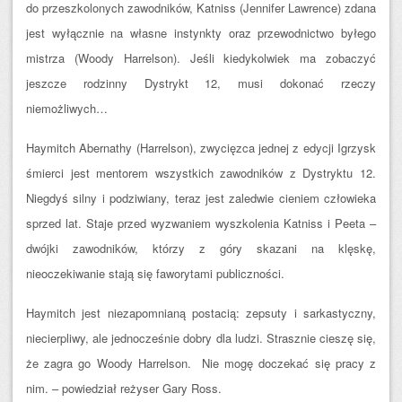
do przeszkolonych zawodników, Katniss (Jennifer Lawrence) zdana
jest wyłącznie na własne instynkty oraz przewodnictwo byłego
mistrza (Woody Harrelson). Jeśli kiedykolwiek ma zobaczyć
jeszcze rodzinny Dystrykt 12, musi dokonać rzeczy
niemożliwych…
Haymitch Abernathy (Harrelson), zwycięzca jednej z edycji Igrzysk
śmierci jest mentorem wszystkich zawodników z Dystryktu 12.
Niegdyś silny i podziwiany, teraz jest zaledwie cieniem człowieka
sprzed lat. Staje przed wyzwaniem wyszkolenia Katniss i Peeta –
dwójki zawodników, którzy z góry skazani na klęskę,
nieoczekiwanie stają się faworytami publiczności.
Haymitch jest niezapomnianą postacią: zepsuty i sarkastyczny,
niecierpliwy, ale jednocześnie dobry dla ludzi. Strasznie cieszę się,
że zagra go Woody Harrelson. Nie mogę doczekać się pracy z
nim. – powiedział reżyser Gary Ross.