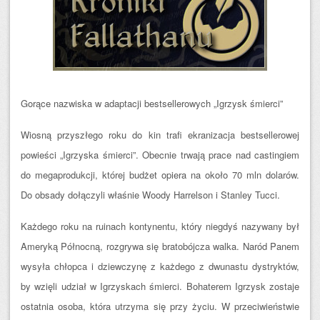
Gorące nazwiska w adaptacji bestsellerowych „Igrzysk śmierci”
Wiosną przyszłego roku do kin trafi ekranizacja bestsellerowej
powieści „Igrzyska śmierci”. Obecnie trwają prace nad castingiem
do megaprodukcji, której budżet opiera na około 70 mln dolarów.
Do obsady dołączyli właśnie Woody Harrelson i Stanley Tucci.
Każdego roku na ruinach kontynentu, który niegdyś nazywany był
Ameryką Północną, rozgrywa się bratobójcza walka. Naród Panem
wysyła chłopca i dziewczynę z każdego z dwunastu dystryktów,
by wzięli udział w Igrzyskach śmierci. Bohaterem Igrzysk zostaje
ostatnia osoba, która utrzyma się przy życiu. W przeciwieństwie