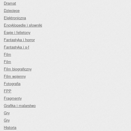
Dramat
Dziecięce
Elektroniczna
Encyklopedie i słowniki
Eseje i felietony
Fantastyka i horror
Fantastyka i s-f
Film
Film
Film biograficzny
Film wojenny
Fotografia
FPP
Fragmenty
Grafika i malarstwo
Gry
Gry
Historia