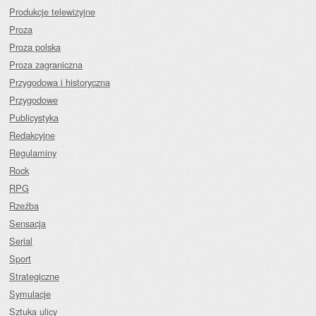
Produkcje telewizyjne
Proza
Proza polska
Proza zagraniczna
Przygodowa i historyczna
Przygodowe
Publicystyka
Redakcyjne
Regulaminy
Rock
RPG
Rzeźba
Sensacja
Serial
Sport
Strategiczne
Symulacje
Sztuka ulicy