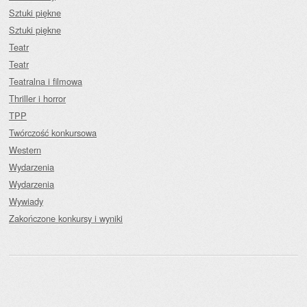
Sztuki piękne
Sztuki piękne
Teatr
Teatr
Teatralna i filmowa
Thriller i horror
TPP
Twórczość konkursowa
Western
Wydarzenia
Wydarzenia
Wywiady
Zakończone konkursy i wyniki