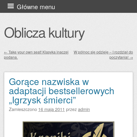
Przejdź
Główne menu
do
treści
Oblicza kultury
←
Take your own seat! Klasyka inaczej
W północ się odzieję – I rozdział do
podana.
poczytania!
→
Zobacz wpisy
Gorące nazwiska w
adaptacji bestsellerowych
„Igrzysk śmierci”
Zamieszczono
16 maja 2011
przez
admin