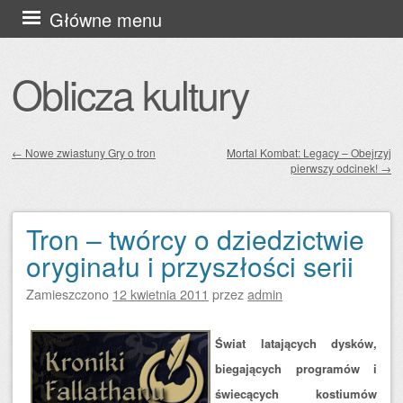
Przejdź
Główne menu
do
treści
Oblicza kultury
←
Nowe zwiastuny Gry o tron
Mortal Kombat: Legacy – Obejrzyj
pierwszy odcinek!
→
Zobacz wpisy
Tron – twórcy o dziedzictwie
oryginału i przyszłości serii
Zamieszczono
12 kwietnia 2011
przez
admin
Świat latających dysków,
biegających programów i
świecących kostiumów