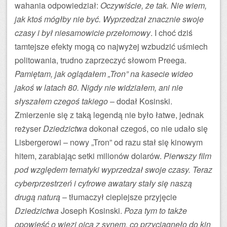
wahania odpowiedział:
Oczywiście, że tak. Nie wiem,
jak ktoś mógłby nie być. Wyprzedzał znacznie swoje
czasy i był niesamowicie przełomowy
. I choć dziś
tamtejsze efekty mogą co najwyżej wzbudzić uśmiech
politowania, trudno zaprzeczyć słowom Preega.
Pamiętam, jak oglądałem „Tron” na kasecie wideo
jakoś w latach 80. Nigdy nie widziałem, ani nie
słyszałem czegoś takiego
– dodał Kosinski.
Zmierzenie się z taką legendą nie było łatwe, jednak
reżyser
Dziedzictwa
dokonał czegoś, co nie udało się
Lisbergerowi – nowy „Tron” od razu stał się kinowym
hitem, zarabiając setki milionów dolarów.
Pierwszy film
pod względem tematyki wyprzedzał swoje czasy. Teraz
cyberprzestrzeń i cyfrowe awatary stały się naszą
drugą naturą
– tłumaczył cieplejsze przyjęcie
Dziedzictwa
Joseph Kosinski.
Poza tym to także
opowieść o więzi ojca z synem, co przyciągnęło do kin