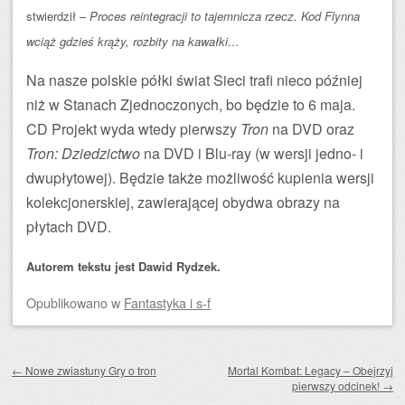
stwierdził –
Proces reintegracji to tajemnicza rzecz. Kod Flynna
wciąż gdzieś krąży, rozbity na kawałki…
Na nasze polskie półki świat Sieci trafi nieco później
niż w Stanach Zjednoczonych, bo będzie to 6 maja.
CD Projekt wyda wtedy pierwszy
Tron
na DVD oraz
Tron: Dziedzictwo
na DVD i Blu-ray (w wersji jedno- i
dwupłytowej). Będzie także możliwość kupienia wersji
kolekcjonerskiej, zawierającej obydwa obrazy na
płytach DVD.
Autorem tekstu jest Dawid Rydzek.
Opublikowano
w
Fantastyka i s-f
Zobacz wpisy
←
Nowe zwiastuny Gry o tron
Mortal Kombat: Legacy – Obejrzyj
pierwszy odcinek!
→