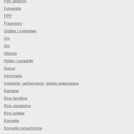
Film wojenny
Fotografia
FPP
Fragmenty
Grafika i malarstwo
Gry
Gry
Historia
Hobby i poradniki
Humor
Informacja
Instalacje, performance, sztuka nowoczesna
Karciane
Kino familijne
Kino niezależne
Kino polskie
Komedia
Komedia romantyczna