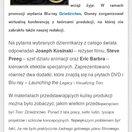
wciąż żyje. W ramach
promocji wydania Blu-ray
Dziedzictwa
, Disney zorganizował
wirtualną konferencję z twórcami produkcji, na której nie
zabrakło także naszej redakcji.
Na pytania wybranych dziennikarzy z całego świata
odpowiadali
Joseph Kosinski
– reżyser filmu,
Steve
Preeg
– szef działu animacji oraz
Eric Barbra
–
kierownik efektów specjalnych. Zaprezentowano
również dwa dodatki, które znajdą się na płytach DVD i
Blu-ray –
Launching the L
egacy
i
Visualizing Tron
.
W materiałach przedstawiających kulisy produkcji
można było zobaczyć, jakim wielkim przeds
ięwzięciem
był
Tron: Dziedzictwo
. Ponad 3 lata pracy, setki ludzi, tysiące
projektów i szkiców koncepcyjnych.
Największym problemem był
fakt, że nie było praktycznie żadnego gotowego planu filmowego.