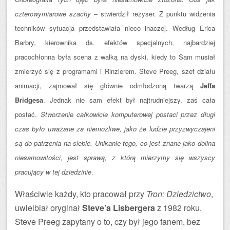
czterowymiarowe szachy
– stwierdził reżyser. Z punktu widzenia
techników sytuacja przedstawiała nieco inaczej. Według Erica
Barbry, kierownika ds. efektów specjalnych, najbardziej
pracochłonna była scena z walką na dyski, kiedy to Sam musiał
zmierzyć się z programami i Rinzlerem. Steve Preeg, szef działu
animacji, zajmował się głównie odmłodzoną twarzą
Jeffa
Bridgesa
. Jednak nie sam efekt był najtrudniejszy, zaś cała
postać.
Stworzenie całkowicie komputerowej postaci przez długi
czas było uważane za niemożliwe, jako że ludzie przyzwyczajeni
są do patrzenia na siebie. Unikanie tego, co jest znane jako dolina
niesamowitości, jest sprawą, z którą mierzymy się wszyscy
pracujący w tej dziedzinie
.
Właściwie każdy, kto pracował przy
Tron: Dziedzictwo
,
uwielbiał oryginał
Steve’a Lisbergera
z 1982 roku.
Steve Preeg zapytany o to, czy był jego fanem, bez