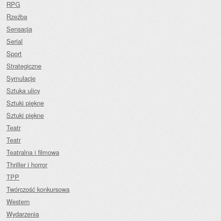
RPG
Rzeźba
Sensacja
Serial
Sport
Strategiczne
Symulacje
Sztuka ulicy
Sztuki piękne
Sztuki piękne
Teatr
Teatr
Teatralna i filmowa
Thriller i horror
TPP
Twórczość konkursowa
Western
Wydarzenia