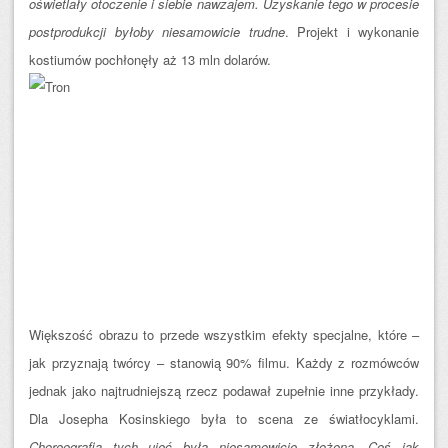
oświetlały otoczenie i siebie nawzajem. Uzyskanie tego w procesie
postprodukcji byłoby niesamowicie trudne
. Projekt i wykonanie
kostiumów pochłonęły aż 13 mln dolarów.
Większość obrazu to przede wszystkim efekty specjalne, które –
jak przyznają twórcy – stanowią 90% filmu. Każdy z rozmówców
jednak jako najtrudniejszą rzecz podawał zupełnie inne przykłady.
Dla Josepha Kosinskiego była to scena ze światłocyklami.
Choreografia tych ujęć była niesamowicie złożona. Coś jak