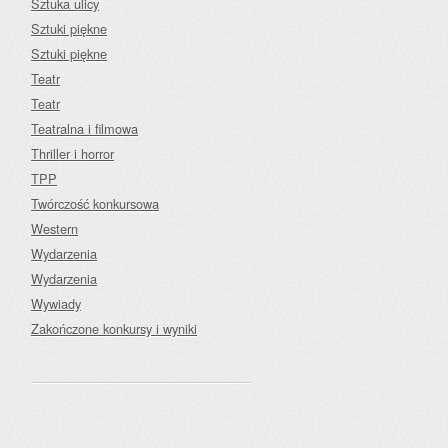
Sztuka ulicy
Sztuki piękne
Sztuki piękne
Teatr
Teatr
Teatralna i filmowa
Thriller i horror
TPP
Twórczość konkursowa
Western
Wydarzenia
Wydarzenia
Wywiady
Zakończone konkursy i wyniki