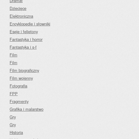
Dramat
Dziecięce
Elektroniczna
Encyklopedie i słowniki
Eseje i felietony
Fantastyka i horror
Fantastyka i s-f
Film
Film
Film biograficzny
Film wojenny
Fotografia
FPP
Fragmenty
Grafika i malarstwo
Gry
Gry
Historia