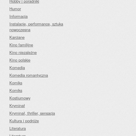
Hobby i poradniki
Humor
Informacja
Instalacje, performance, sztuka
nowoczesna
Karciane
Kino familijne
Kino niezależne
Kino polskie
Komedia
Komedia romantyczna
Komiks
Komiks
Kostiumowy
Kryminał
Kryminał, thriller, sensacja
Kultura i podróże
Literatura
Literatura