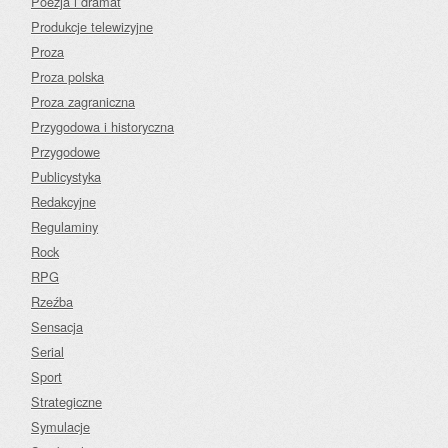
Poezja i dramat
Produkcje telewizyjne
Proza
Proza polska
Proza zagraniczna
Przygodowa i historyczna
Przygodowe
Publicystyka
Redakcyjne
Regulaminy
Rock
RPG
Rzeźba
Sensacja
Serial
Sport
Strategiczne
Symulacje