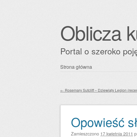
Oblicza k
Portal o szeroko poję
Przejdź
Strona główna
Główne menu
do
treści
←
Rosemary Sutcliff – Dziewiąty Legion (rece
Zobacz wpisy
Opowieść sł
Zamieszczono
17 kwietnia 2011
p