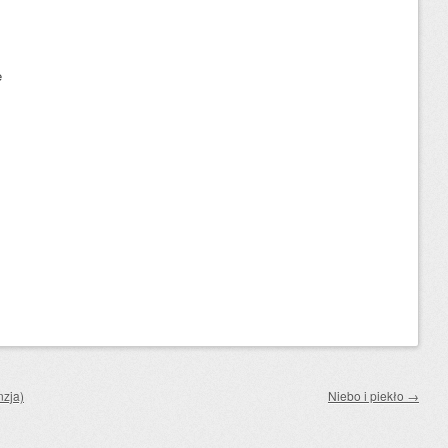
e
1
nzja)
Niebo i piekło
→