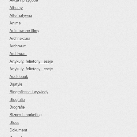
Albumy
Alternatywna
Anime
Animowane filmy
Architektura
Archiwum
Archiwum
Artykuły, felietony i eseje
Artykuły, felietony i eseje
Audiobook
Bijatyki
Biograficzne i wywiady
Biografie
Biografie
Biznes i marketing
Blues
Dokument