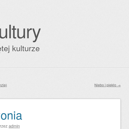
ultury
tej kulturze
nzja)
Niebo i piekło
→
onia
rzez
admin