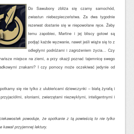
Do Sawubony zbliża się czarny samochód,
zwiastun niebezpieczeństwa. Za dwa tygodnie
rezerwat dostanie się w niepowołane ręce. Żeby
temu zapobiec, Martine i jej bliscy gotowi są
podjąć każde wyzwanie, nawet jeśli wiąże się to z
odległymi podróżami i zagrożeniem życia… Czy
hańsze miejsce na ziemi, a przy okazji poznać tajem
nicę swego
gadkowymi znakami? I czy pomocy może oczekiwać jedynie od
otkamy się nie tylko z ulubieńcami dziewczynki – białą żyrafą i
rzyjaciółmi, słoniami, zwierzętami niezwykłymi, inteligentnymi i
iekawostek powoduje, że spotkanie z tą powieścią to nie tylko
e kawał przyjemnej lektury.