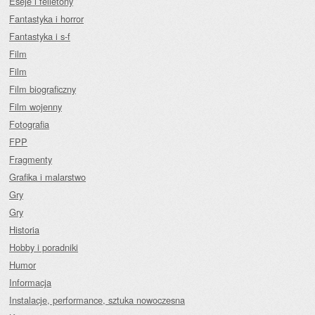
Eseje i felietony
Fantastyka i horror
Fantastyka i s-f
Film
Film
Film biograficzny
Film wojenny
Fotografia
FPP
Fragmenty
Grafika i malarstwo
Gry
Gry
Historia
Hobby i poradniki
Humor
Informacja
Instalacje, performance, sztuka nowoczesna