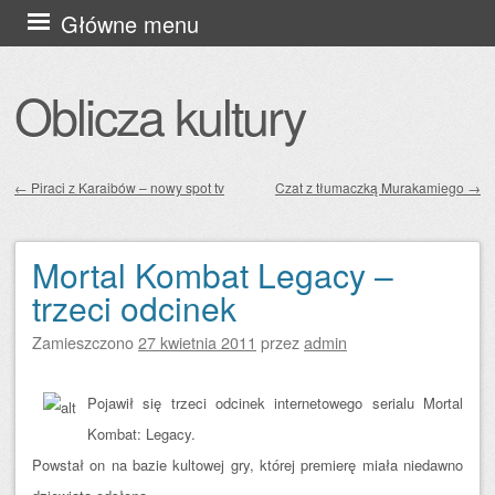
Przejdź
Główne menu
do
treści
Oblicza kultury
←
Piraci z Karaibów – nowy spot tv
Czat z tłumaczką Murakamiego
→
Zobacz wpisy
Mortal Kombat Legacy –
trzeci odcinek
Zamieszczono
27 kwietnia 2011
przez
admin
Pojawił się trzeci odcinek internetowego serialu Mortal
Kombat: Legacy.
Powstał on na bazie kultowej gry, której premierę miała niedawno