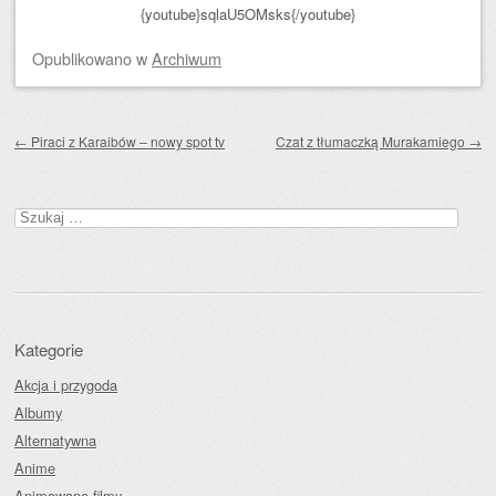
{youtube}sqlaU5OMsks{/youtube}
Opublikowano
w
Archiwum
Zobacz wpisy
←
Piraci z Karaibów – nowy spot tv
Czat z tłumaczką Murakamiego
→
Szukaj:
Kategorie
Akcja i przygoda
Albumy
Alternatywna
Anime
Animowane filmy