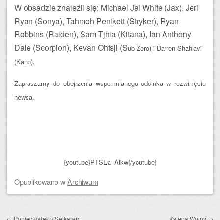
W obsadzie znaleźli się: Michael Jai White (Jax), Jeri
Ryan (Sonya), Tahmoh Penikett (Stryker), Ryan
Robbins (Raiden), Sam Tjhia (Kitana), Ian Anthony
Dale (Scorpion), Kevan Ohtsji (S
ub-Zero) i Darren Shahlavi
(Kano).
Zapraszamy do obejrzenia wspomnianego odcinka w rozwinięciu
newsa.
{youtube}PTSEa–Alkw{/youtube}
Opublikowano
w
Archiwum
Zobacz wpisy
←
Poniedziałek z Selkarem
Księga Wojny
→