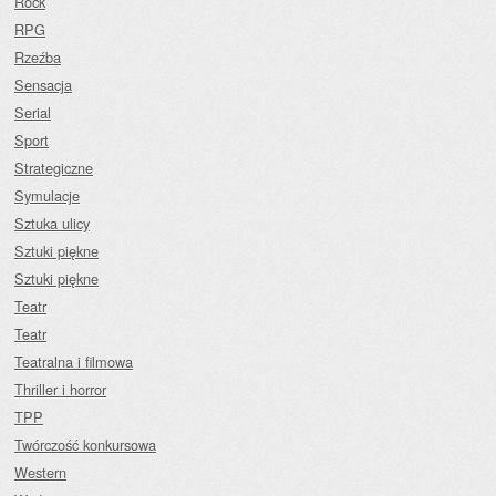
Rock
RPG
Rzeźba
Sensacja
Serial
Sport
Strategiczne
Symulacje
Sztuka ulicy
Sztuki piękne
Sztuki piękne
Teatr
Teatr
Teatralna i filmowa
Thriller i horror
TPP
Twórczość konkursowa
Western