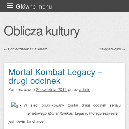
Przejdź
Główne menu
do
treści
Oblicza kultury
←
Poniedziałek z Selkarem
Księga Wojny
→
Zobacz wpisy
Mortal Kombat Legacy –
drugi odcinek
Zamieszczono
20 kwietnia 2011
przez
admin
W sieci opublikowany został drugi odcinek serialu
internetowego
Mortal Kombat: Legacy
, którego reżyserem
jest Kevin Tancharoen.