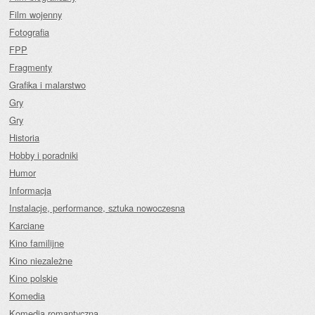
Film wojenny
Fotografia
FPP
Fragmenty
Grafika i malarstwo
Gry
Gry
Historia
Hobby i poradniki
Humor
Informacja
Instalacje, performance, sztuka nowoczesna
Karciane
Kino familijne
Kino niezależne
Kino polskie
Komedia
Komedia romantyczna