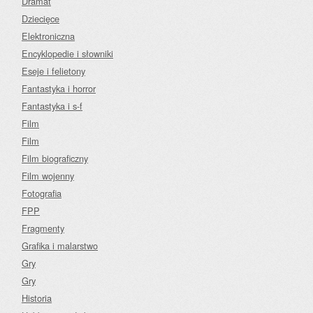
Dramat
Dziecięce
Elektroniczna
Encyklopedie i słowniki
Eseje i felietony
Fantastyka i horror
Fantastyka i s-f
Film
Film
Film biograficzny
Film wojenny
Fotografia
FPP
Fragmenty
Grafika i malarstwo
Gry
Gry
Historia