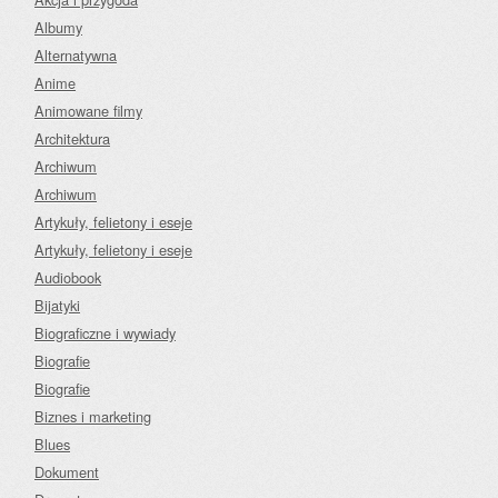
Albumy
Alternatywna
Anime
Animowane filmy
Architektura
Archiwum
Archiwum
Artykuły, felietony i eseje
Artykuły, felietony i eseje
Audiobook
Bijatyki
Biograficzne i wywiady
Biografie
Biografie
Biznes i marketing
Blues
Dokument