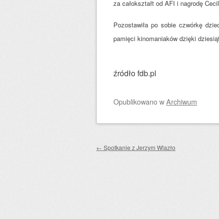
za całokształt od AFI i nagrodę Cecil
Pozostawiła po sobie czwórkę dzie
pamięci kinomaniaków dzięki dziesi
źródło fdb.pl
Opublikowano
w
Archiwum
Zobacz wpisy
←
Spotkanie z Jerzym Wlazło