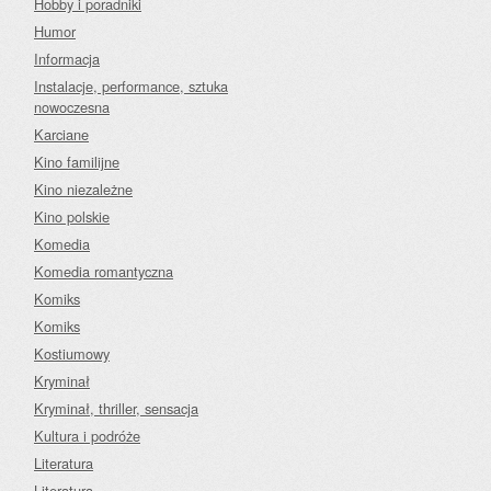
Hobby i poradniki
Humor
Informacja
Instalacje, performance, sztuka
nowoczesna
Karciane
Kino familijne
Kino niezależne
Kino polskie
Komedia
Komedia romantyczna
Komiks
Komiks
Kostiumowy
Kryminał
Kryminał, thriller, sensacja
Kultura i podróże
Literatura
Literatura