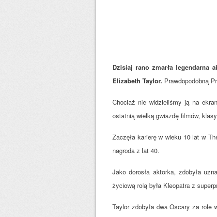
Dzisiaj rano zmarła legendarna ak
Elizabeth Taylor.
Prawdopodobną Prz
Chociaż nie widzieliśmy ją na ekra
ostatnią wielką gwiazdę filmów, kla
Zaczęła karierę w wieku 10 lat w T
nagroda z lat 40.
Jako dorosła aktorka, zdobyła uzn
życiową rolą była Kleopatra z super
Taylor zdobyła dwa Oscary za role w 