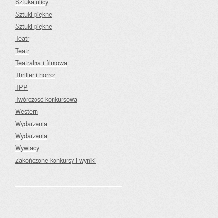
Sztuka ulicy
Sztuki piękne
Sztuki piękne
Teatr
Teatr
Teatralna i filmowa
Thriller i horror
TPP
Twórczość konkursowa
Western
Wydarzenia
Wydarzenia
Wywiady
Zakończone konkursy i wyniki