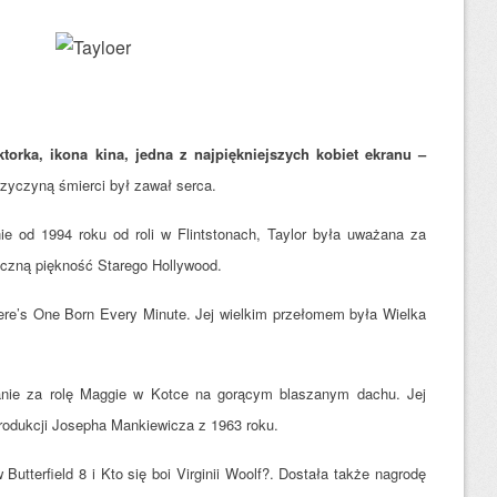
torka, ikona kina, jedna z najpiękniejszych kobiet ekranu –
yczyną śmierci był zawał serca.
nie od 1994 roku od roli w Flintstonach, Taylor była uważana za
syczną piękność Starego Hollywood.
here’s One Born Every Minute. Jej wielkim przełomem była Wielka
anie za rolę Maggie w Kotce na gorącym blaszanym dachu. Jej
produkcji Josepha Mankiewicza z 1963 roku.
Butterfield 8 i Kto się boi Virginii Woolf?. Dostała także nagrodę