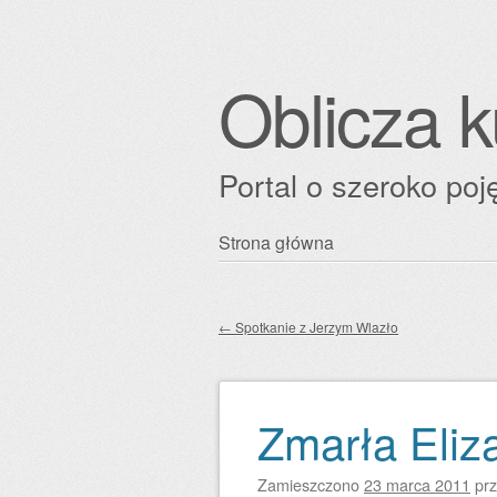
Oblicza k
Portal o szeroko poję
Przejdź
Strona główna
Główne menu
do
treści
←
Spotkanie z Jerzym Wlazło
Zobacz wpisy
Zmarła Eliza
Zamieszczono
23 marca 2011
pr