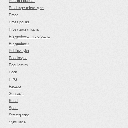
Poezja i dramat
Produkcje telewizyjne
Proza
Proza polska
Proza zagraniczna
Przygodowa i historyczna
Przygodowe
Publicystyka
Redakcyjne
Regulaminy
Rock
RPG
Rzeźba
Sensacja
Serial
Sport
Strategiczne
Symulacje