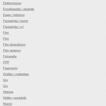
Elektroniczna
Encyklopedie i słowniki
Eseje i felietony
Fantastyka i horror
Fantastyka i s-f
Film
Film
Film biograficzny
Film wojenny
Fotografia
FPP
Fragmenty
Grafika i malarstwo
Gry
Gry
Historia
Hobby i poradniki
Humor