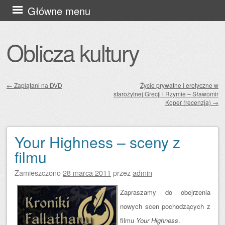
Przejdź
Główne menu
do
treści
Oblicza kultury
←
Zaplątani na DVD
Życie prywatne i erotyczne w
starożytnej Grecji i Rzymie – Sławomir
Zobacz wpisy
Koper (recenzja)
→
Your Highness – sceny z
filmu
Zamieszczono
28 marca 2011
przez
admin
Zapraszamy do obejrzenia
nowych scen pochodzących z
filmu
Your Highness
.