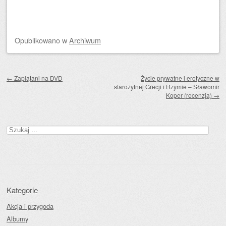
Opublikowano
w
Archiwum
Zobacz wpisy
←
Zaplątani na DVD
Życie prywatne i erotyczne w
starożytnej Grecji i Rzymie – Sławomir
Koper (recenzja)
→
Szukaj:
Kategorie
Akcja i przygoda
Albumy