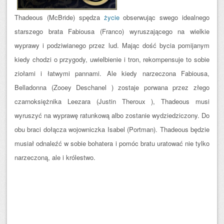
Thadeous (McBride) spędza
życie
obserwując swego idealnego
starszego brata Fabiousa (Franco) wyruszającego na wielkie
wyprawy i podziwianego przez lud. Mając dość bycia pomijanym
kiedy chodzi o przygody, uwielbienie i tron, rekompensuje to sobie
ziołami i łatwymi pannami. Ale kiedy narzeczona Fabiousa,
Belladonna (Zooey Deschanel ) zostaje porwana przez złego
czarnoksiężnika Leezara (Justin Theroux ), Thadeous musi
wyruszyć na wypr
awę ratunkową albo zostanie wydziedziczony. Do
obu braci dołącza wojowniczka Isabel (Portman). Thadeous będzie
musiał odnaleźć w sobie bohatera i pomóc bratu uratować nie tylko
narzeczoną, ale i królestwo.