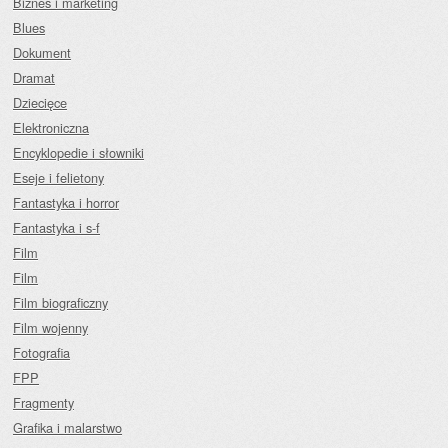
Biznes i marketing
Blues
Dokument
Dramat
Dziecięce
Elektroniczna
Encyklopedie i słowniki
Eseje i felietony
Fantastyka i horror
Fantastyka i s-f
Film
Film
Film biograficzny
Film wojenny
Fotografia
FPP
Fragmenty
Grafika i malarstwo