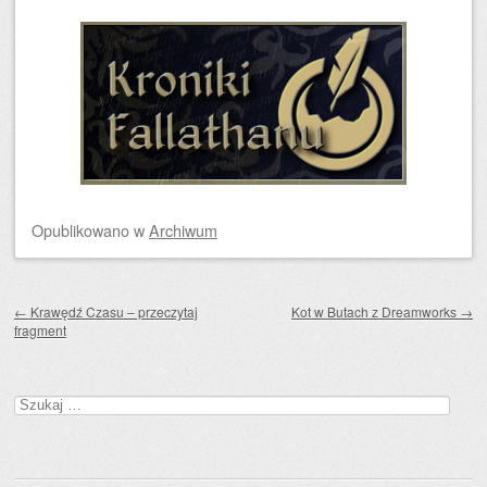
Opublikowano
w
Archiwum
Zobacz wpisy
←
Krawędź Czasu – przeczytaj
Kot w Butach z Dreamworks
→
fragment
Szukaj: