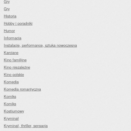
Gry
Gry
Historia
Hobby i poradniki
Humor
Informacja
Instalacje, performance, sztuka nowoczesna
Karciane
Kino familijne
Kino niezależne
Kino polskie
Komedia
Komedia romantyczna
Komiks
Komiks
Kostiumowy
Kryminał
Kryminał, thriller, sensacja