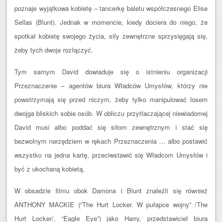
poznaje wyjątkowa kobietę – tancerkę baletu współczesnego Elise
Sellas (Blunt). Jednak w momencie, kiedy dociera do niego, że
spotkał kobietę swojego życia, siły zewnętrzne sprzysięgają się,
żeby tych dwoje rozłączyć.
Tym samym David dowiaduje się o istnieniu organizacji
Przeznaczenie – agentów biura Władców Umysłów, którzy nie
powstrzymają się przed niczym, żeby tylko manipulować losem
dwojga bliskich sobie osób. W obliczu przytłaczającej niewiadomej
David musi albo poddać się siłom zewnętrznym i stać się
bezwolnym narzędziem w rękach Przeznaczenia … albo postawić
wszystko na jedna kartę, przeciwstawić się Władcom Umysłów i
być z ukochaną kobietą.
W obsadzie filmu obok Damona i Blunt znaleźli się również
ANTHONY MACKIE (“The Hurt Locker. W pułapce wojny” /The
Hurt Locker/, “Eagle Eye”) jako Harry, przedstawiciel biura