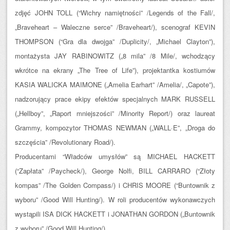
zdjęć JOHN TOLL (“Wichry namiętności” /Legends of the Fall/,
„Braveheart – Waleczne serce” /Braveheart/), scenograf KEVIN
THOMPSON (“Gra dla dwojga” /Duplicity/, „Michael Clayton”),
montażysta JAY RABINOWITZ („8 mila” /8 Mile/, wchodzący
wkrótce na ekrany „The Tree of Life”), projektantka kostiumów
KASIA WALICKA MAIMONE („Amelia Earhart” /Amelia/, „Capote”),
nadzorujący prace ekipy efektów specjalnych MARK RUSSELL
(„Hellboy”, „Raport mniejszości” /Minority Report/) oraz laureat
Grammy, kompozytor THOMAS NEWMAN („WALL·E”, „Droga do
szczęścia” /Revolutionary Road/).
Producentami “Władców umysłów” są MICHAEL HACKETT
(“Zapłata” /Paycheck/), George Nolfi, BILL CARRARO (“Złoty
kompas” /The Golden Compass/) i CHRIS MOORE (“Buntownik z
wyboru” /Good Will Hunting/). W roli producentów wykonawczych
wystąpili ISA DICK HACKETT i JONATHAN GORDON („Buntownik
z wyboru” /Good Will Hunting/).