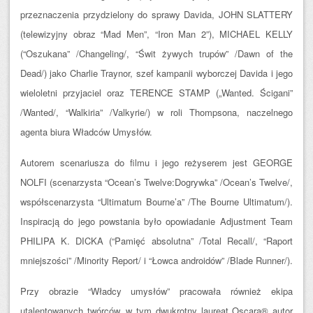
przeznaczenia przydzielony do sprawy Davida, JOHN SLATTERY
(telewizyjny obraz “Mad Men”, “Iron Man 2”), MICHAEL KELLY
(“Oszukana” /Changeling/, “Świt żywych trupów” /Dawn of the
Dead/) jako Charlie Traynor, szef kampanii wyborczej Davida i jego
wieloletni przyjaciel oraz TERENCE STAMP („Wanted. Ścigani”
/Wanted/, “Walkiria” /Valkyrie/) w roli Thompsona, naczelnego
agenta biura Władców Umysłów.
Autorem scenariusza do filmu i jego reżyserem jest GEORGE
NOLFI (scenarzysta “Ocean’s Twelve:Dogrywka” /Ocean’s Twelve/,
współscenarzysta “Ultimatum Bourne’a” /The Bourne Ultimatum/).
Inspiracją do jego powstania było opowiadanie Adjustment Team
PHILIPA K. DICKA (“Pamięć absolutna” /Total Recall/, “Raport
mniejszości” /Minority Report/ i “Łowca androidów” /Blade Runner/).
Przy obrazie “Władcy umysłów” pracowała również ekipa
utalentowanych twórców, w tym dwukrotny laureat Oscara® autor