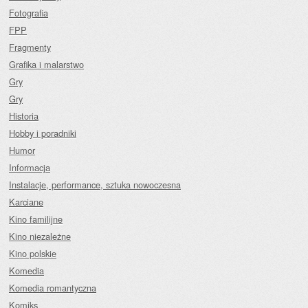
Fotografia
FPP
Fragmenty
Grafika i malarstwo
Gry
Gry
Historia
Hobby i poradniki
Humor
Informacja
Instalacje, performance, sztuka nowoczesna
Karciane
Kino familijne
Kino niezależne
Kino polskie
Komedia
Komedia romantyczna
Komiks