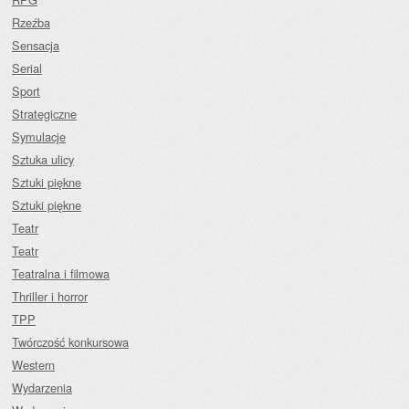
Rzeźba
Sensacja
Serial
Sport
Strategiczne
Symulacje
Sztuka ulicy
Sztuki piękne
Sztuki piękne
Teatr
Teatr
Teatralna i filmowa
Thriller i horror
TPP
Twórczość konkursowa
Western
Wydarzenia