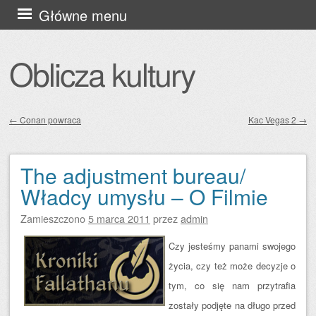
Przejdź
Główne menu
do
treści
Oblicza kultury
←
Conan powraca
Kac Vegas 2
→
Zobacz wpisy
The adjustment bureau/
Władcy umysłu – O Filmie
Zamieszczono
5 marca 2011
przez
admin
Czy jesteśmy panami swojego
życia, czy też może decyzje o
tym, co się nam przytrafia
zostały podjęte na długo przed