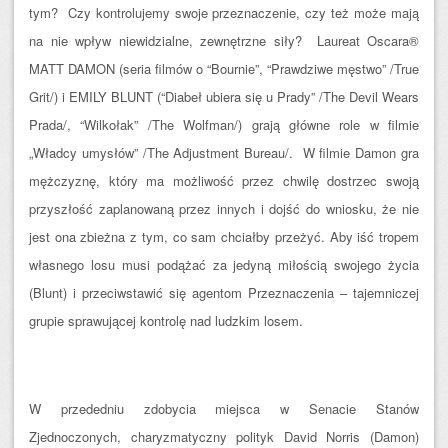
tym? Czy kontrolujemy swoje przeznaczenie, czy też może mają
na nie wpływ niewidzialne, zewnętrzne siły? Laureat Oscara®
MATT DAMON (seria filmów o “Bournie”, “Prawdziwe męstwo” /True
Grit/) i EMILY BLUNT (“Diabeł ubiera się u Prady” /The Devil Wears
Prada/, “Wilkołak” /The Wolfman/) grają główne role w filmie
„Władcy umysłów” /The Adjustment Bureau/. W filmie Damon gra
mężczyznę, który ma możliwość przez chwilę dostrzec swoją
przyszłość zaplanowaną przez innych i dojść do wniosku, ż
e nie
jest ona zbieżna z tym, co sam chciałby przeżyć. Aby iść tropem
własnego losu musi podążać za jedyną miłością swojego życia
(Blunt) i przeciwstawić się agentom Przeznaczenia – tajemniczej
grupie sprawującej kontrolę nad ludzkim losem.
W przededniu zdobycia miejsca w Senacie Stanów
Zjednoczonych, charyzmatyczny polityk David Norris (Damon)