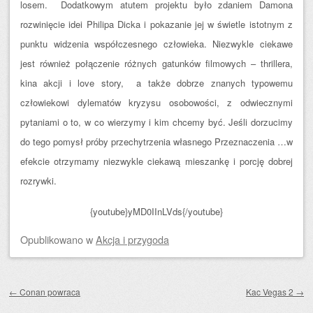
losem. Dodatkowym atutem projektu było zdaniem Damona
rozwinięcie idei Philipa Dicka i pokazanie jej w świetle istotnym z
punktu widzenia współczesnego człowieka. Niezwykle ciekawe
jest również połączenie różnych gatunków filmowych – thrillera,
kina akcji i love story, a także dobrze znanych typowemu
człowiekowi dylematów kryzysu osobowości, z odwiecznymi
pytaniami o to, w co wierzymy i kim chcemy być. Jeśli dorzucimy
do tego pomysł próby przechytrzenia własnego Przeznaczenia …w
efekcie otrzymamy niezwykle ciekawą mieszankę i porcję dobrej
rozrywki.
{youtube}yMD0IInLVds{/youtube}
Opublikowano
w
Akcja i przygoda
Zobacz wpisy
←
Conan powraca
Kac Vegas 2
→