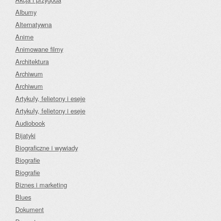
Albumy
Alternatywna
Anime
Animowane filmy
Architektura
Archiwum
Archiwum
Artykuły, felietony i eseje
Artykuły, felietony i eseje
Audiobook
Bijatyki
Biograficzne i wywiady
Biografie
Biografie
Biznes i marketing
Blues
Dokument