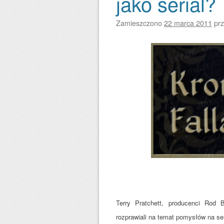
jako serial?
Zamieszczono
22 marca 2011
pr
Terry Pratchett, producenci Rod 
rozprawiali na temat pomysłów na ser