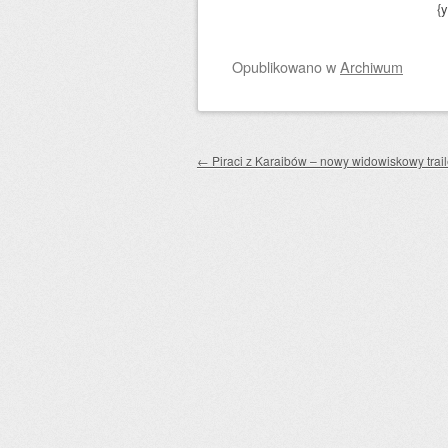
{
Opublikowano
w
Archiwum
Zobacz wpisy
←
Piraci z Karaibów – nowy widowiskowy trail