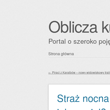
Oblicza k
Portal o szeroko poję
Przejdź
Strona główna
Główne menu
do
treści
←
Piraci z Karaibów – nowy widowiskowy trail
Zobacz wpisy
Straż nocna