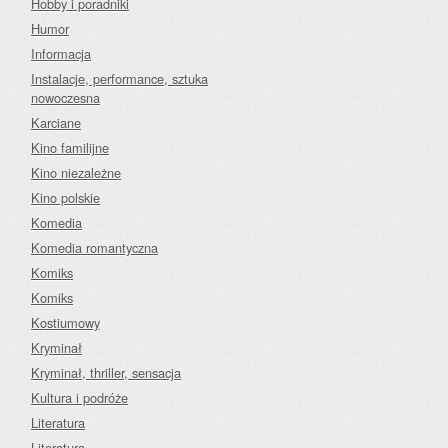
Hobby i poradniki
Humor
Informacja
Instalacje, performance, sztuka
nowoczesna
Karciane
Kino familijne
Kino niezależne
Kino polskie
Komedia
Komedia romantyczna
Komiks
Komiks
Kostiumowy
Kryminał
Kryminał, thriller, sensacja
Kultura i podróże
Literatura
Literatura