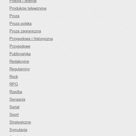
Poezja i dramat
Produkcje telewizyjne
Proza
Proza polska
Proza zagraniczna
Przygodowa i historyczna
Przygodowe
Publicystyka
Redakcyjne
Regulaminy
Rock
RPG
Rzeźba
Sensacja
Serial
Sport
Strategiczne
Symulacje