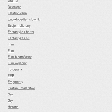
Dramat
Dziecięce
Elektroniczna
Encyklopedie i słowniki
Eseje i felietony
Fantastyka i horror
Fantastyka i s-f
Film
Film
Film biograficzny
Film wojenny
Fotografia
FPP
Fragmenty
Grafika i malarstwo
Gry
Gry
Historia