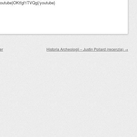
youtube}OKtfgf1TVQg{/youtube}
er
Historia Archeologii – Justin Pollard (recenzja)
→