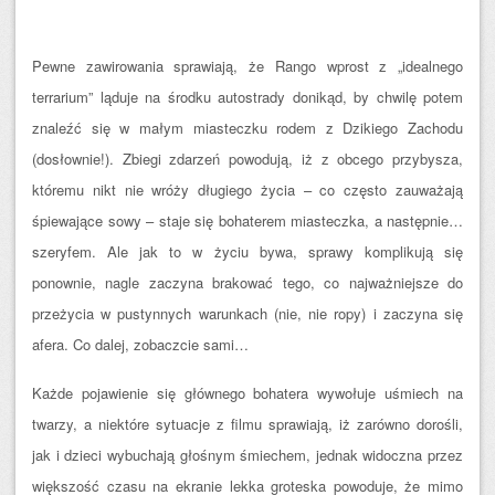
Pewne zawirowania sprawiają, że Rango wprost z „idealnego
terrarium” ląduje na środku autostrady donikąd, by chwilę potem
znaleźć się w małym miasteczku rodem z Dzikiego Zachodu
(dosłownie!). Zbiegi zdarzeń powodują, iż z obcego przybysza,
któremu nikt nie wróży długiego życia – co często zauważają
śpiewające sowy – staje się bohaterem miasteczka, a następnie…
szeryfem. Ale jak to w życiu bywa, sprawy komplikują się
ponownie, nagle zaczyna brakować tego, co najważniejsze do
przeżycia w pustynnych warunkach (nie, nie ropy) i zaczyna się
afera. Co dalej, zobaczcie sami…
Każde pojawienie się głównego bohatera wywołuje uśmiech na
twarzy, a niektóre sytuacje z filmu sprawiają, iż zarówno dorośli,
jak i dzieci wybuchają głośnym śmiechem, jednak widoczna przez
większość czasu na ekranie lekka groteska powoduje, że mimo