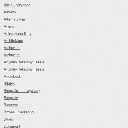
Akcja i przygoda
Albumy
Alternatywna
Anime
Animowane filmy
Architektura
Archiwum
Archiwum
Artykuły, felietony i eseje
Artykuły, felietony i eseje
Audiobook
Bijatyki
Biograficzne i wywiady
Biografie
Biografie
Biznes i marketing
Blues
Dokument