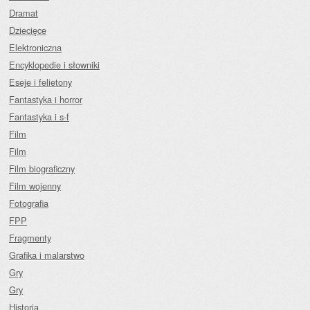
Dramat
Dziecięce
Elektroniczna
Encyklopedie i słowniki
Eseje i felietony
Fantastyka i horror
Fantastyka i s-f
Film
Film
Film biograficzny
Film wojenny
Fotografia
FPP
Fragmenty
Grafika i malarstwo
Gry
Gry
Historia