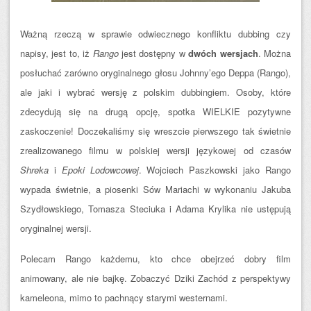
Ważną rzeczą w sprawie odwiecznego konfliktu dubbing czy
napisy, jest to, iż
Rango
jest dostępny w
dwóch wersjach
. Można
posłuchać zarówno oryginalnego głosu Johnny’ego Deppa (Rango),
ale jaki i wybrać wersję z polskim dubbingiem. Osoby, które
zdecydują się na drugą opcję, spotka WIELKIE pozytywne
zaskoczenie! Doczekaliśmy się wreszcie pierwszego tak świetnie
zrealizowanego filmu w polskiej wersji językowej od czasów
Shreka
i
Epoki Lodowcowej
. Wojciech Paszkowski jako Rango
wypada świetnie, a piosenki Sów Mariachi w wykonaniu Jakuba
Szydłowskiego, Tomasza Steciuka i Adama Krylika nie ustępują
oryginalnej wersji.
Polecam Rango każdemu, kto chce obejrzeć dobry film
animowany, ale nie bajkę. Zobaczyć Dziki Zachód z perspektywy
kameleona, mimo to pachnący starymi westernami.