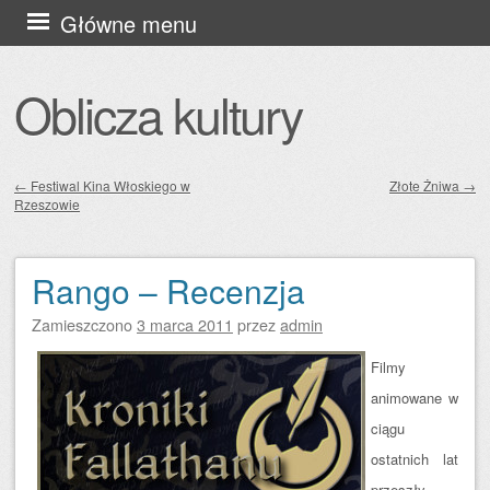
Przejdź
Główne menu
do
treści
Oblicza kultury
←
Festiwal Kina Włoskiego w
Złote Żniwa
→
Rzeszowie
Zobacz wpisy
Rango – Recenzja
Zamieszczono
3 marca 2011
przez
admin
Filmy
animowane w
ciągu
ostatnich lat
przeszły