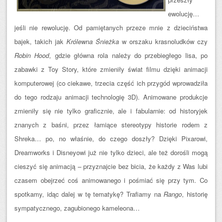
ewolucję…
jeśli nie rewolucję. Od pamiętanych przeze mnie z dzieciństwa
bajek, takich jak
Królewna Śnieżka
w orszaku krasnoludków czy
Robin Hood
, gdzie główna rola należy do przebiegłego lisa, po
zabawki z Toy Story, które zmieniły świat filmu dzięki animacji
komputerowej (co ciekawe, trzecia część ich przygód wprowadziła
do tego rodzaju animacji technologię 3D). Animowane produkcje
zmieniły się nie tylko graficznie, ale i fabularnie: od historyjek
znanych z baśni, przez łamiące stereotypy historie rodem z
Shreka… po, no właśnie, do czego doszły? Dzięki Pixarowi,
Dreamworks i Disneyowi już nie tylko dzieci, ale też dorośli mogą
cieszyć się anim
acją – przyznajcie bez bicia, że każdy z Was lubi
czasem obejrzeć coś animowanego i pośmiać się przy tym. Co
spotkamy, idąc dalej w tę tematykę? Trafiamy na
Rango
, historię
sympatycznego, zagubionego kameleona…