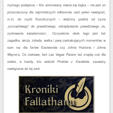
mylnego podejścia – film animowany równa się bajka – nie jest on
przeznaczony dla najmłodszych odbiorców. Jest pełen nawiązań,
m.in. do myśli filozoficznych – widzimy podróż od życia
„szczęśliwego” do prawdziwego, odnajdywanie prawdziwego Ja,
zyskiwanie świadomości… Oczywiście obok tego jest też
zagadka, akcja, zdrada, walka i parę zaskakujących momentów, w
sam raz dla fanów Eastwooda czy Johna Hustona i Johna
Wayne’a. Co ciekawe, fani
Las Vegas Parano
też znajdą coś dla
siebie, a każdy, kto widział
Piratów z Karaibów
, zauważy
nawiązania do tej serii.