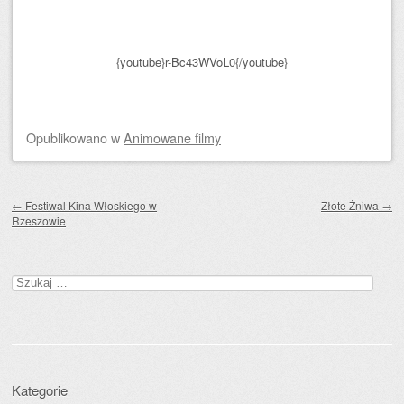
{youtube}r-Bc43WVoL0{/youtube}
Opublikowano
w
Animowane filmy
Zobacz wpisy
←
Festiwal Kina Włoskiego w
Złote Żniwa
→
Rzeszowie
Szukaj:
Kategorie