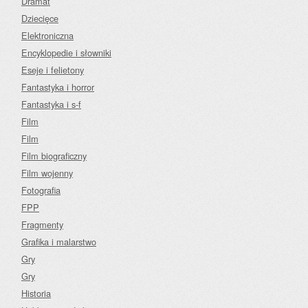
Dramat
Dziecięce
Elektroniczna
Encyklopedie i słowniki
Eseje i felietony
Fantastyka i horror
Fantastyka i s-f
Film
Film
Film biograficzny
Film wojenny
Fotografia
FPP
Fragmenty
Grafika i malarstwo
Gry
Gry
Historia