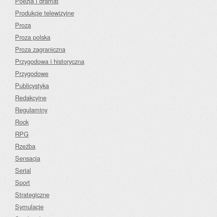
Poezja i dramat
Produkcje telewizyjne
Proza
Proza polska
Proza zagraniczna
Przygodowa i historyczna
Przygodowe
Publicystyka
Redakcyjne
Regulaminy
Rock
RPG
Rzeźba
Sensacja
Serial
Sport
Strategiczne
Symulacje