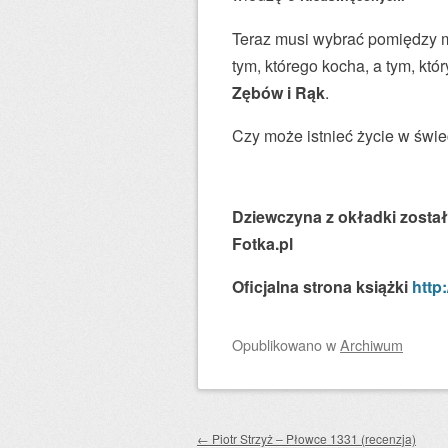
Teraz musi wybrać pomiędzy m
tym, którego kocha, a tym, kt
Zębów i Rąk
.
Czy może istnieć życie w świ
Dziewczyna z okładki zosta
Fotka.pl
Oficjalna strona książki
http
Opublikowano
w
Archiwum
Zobacz wpisy
←
Piotr Strzyż – Płowce 1331 (recenzja)