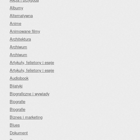
Albumy
Alternatywna
Anime
Animowane filmy
Architektura
Archiwum
Archiwum
Artykuły, felietony i eseje
Artykuły, felietony i eseje
Audiobook
Bijatyki
Biograficzne i wywiady
Biografie
Biografie
Biznes i marketing
Blues
Dokument