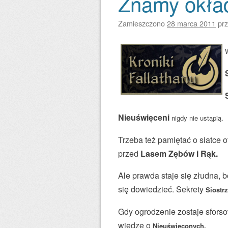
Znamy okła
Zamieszczono
28 marca 2011
pr
W
Nieuświęceni
nigdy nie ustąpią.
Trzeba też pamiętać o siatce 
przed
Lasem Zębów i Rąk.
Ale prawda staje się złudna,
się dowiedzieć. Sekrety
Siostr
Gdy ogrodzenie zostaje sfors
wiedzę o
Nieuświęconych.