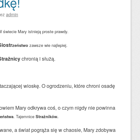
dkę!
zez
admin
 świecie Mary istnieją proste prawdy.
Siostr
zeństwo
zawsze wie najlepiej.
Strażnicy
chronią i służą.
otaczającej wioskę. O ogrodzeniu, które chroni osadę
 bowiem Mary odkrywa coś, o czym nigdy nie powinna
zeństwa
. Tajemnice
Strażników.
owane, a świat pogrąża się w chaosie, Mary zdobywa