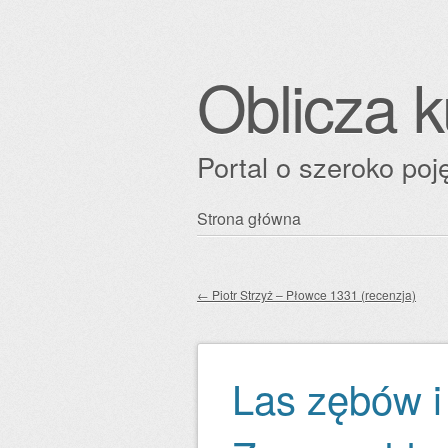
Oblicza k
Portal o szeroko poję
Przejdź
Strona główna
Główne menu
do
treści
←
Piotr Strzyż – Płowce 1331 (recenzja)
Zobacz wpisy
Las zębów i