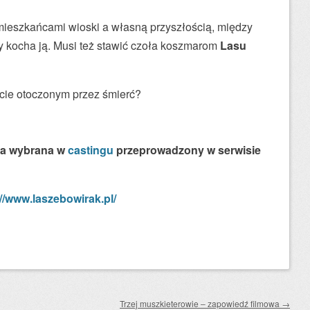
ieszkańcami wioski a własną przyszłością, między
óry kocha ją. Musi też stawić czoła koszmarom
Lasu
ecie otoczonym przez śmierć?
ła wybrana w
castingu
przeprowadzony w serwisie
://www.laszebowirak.pl/
Trzej muszkieterowie – zapowiedź filmowa
→