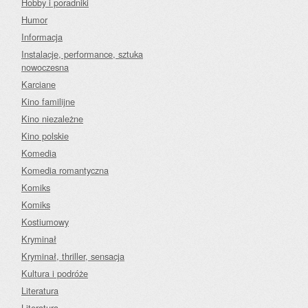
Hobby i poradniki
Humor
Informacja
Instalacje, performance, sztuka
nowoczesna
Karciane
Kino familijne
Kino niezależne
Kino polskie
Komedia
Komedia romantyczna
Komiks
Komiks
Kostiumowy
Kryminał
Kryminał, thriller, sensacja
Kultura i podróże
Literatura
Literatura