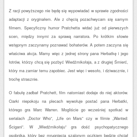
Z racji powyższego nie będę się wypowiadać w sprawie zgodności
adaptacji z oryginałem. Ale z chęcią pozachwycam się samym
filmem. Specyficzny humor Pratchetta widać już od pierwszych
scen, między innymi za sprawą narratora. Po krótkim słowie
wstępnym zaczynamy poznawać bohaterów. A potem zaczyna się
właściwa akcja. Mamy więc z jednej strony pana Herbatkę i jego
łotrów, którzy chcą się pozbyć Wiedźmikołaja, a z drugiej Śmierć,
który ma zamiar temu zapobiec. Jest więc i wesoło, i dziwacznie, i
trochę strasznie.
O fabułę zadbał Pratchett, film natomiast dodaje do niej aktorów.
Ciarki niepokoju na plecach wywołuje postać pana Herbatki,
którego gra Marc Warren. Mogliście go wcześniej spotkać w
serialach „Doctor Who”, „Life on Mars” czy w filmie „Wanted:
Ścigani”. W „Wiedźmikołaju” gra dość psychopatycznego
osobnika, który bez mrugnięcia szalonym oczkiem będzie chciał