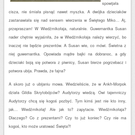
spowijała
cisza, nie śmiała pisnąć nawet myszka. A dwójka dzieciaków
zastanawiała się nad sensem wierzenia w Świętego Miko… Aj,
przepraszam! W Wiedźmikołaja, naturalnie. Guwernantka Susan
nader chętnie wyjaśniła, że w Wiedźmikołaja należy wierzyć, bo
inaczej nie będzie prezentów. A Susan wie, co mówi. Świetna z
niej guwernantka. Opowiada mądre bajki na dobranoc, a gdy
dzieciaki boją się potwora z piwnicy, Susan bierze pogrzebacz i
potwora ubija. Prawda, że fajna?
A skoro już o ubijaniu mowa. Wiedzieliście, że w Ankh-Morpok
działa Gildia Skrytobójców? Audytorzy wiedzą. Owi tajemniczy
Audytorzy chcą się kogoś pozbyć. Tym kimś jest nie kto inny,
jak… Wiedźmikołaj! Ale jak to? zapytacie. Wiedźmikołaja?
Dlaczego? Co z prezentami? Czy to
już koniec? Czy nie ma
kogoś, kto może uratować Święta?!