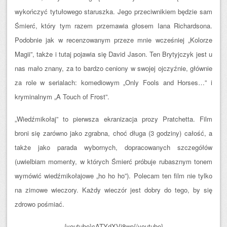
wykończyć tytułowego staruszka. Jego przeciwnikiem będzie sam
Śmierć, który tym razem przemawia głosem Iana Richardsona.
Podobnie jak w recenzowanym przeze mnie wcześniej „Kolorze
Magii”, także i tutaj pojawia się David Jason. Ten Brytyjczyk jest u
nas mało znany, za to bardzo ceniony w swojej ojczyźnie, głównie
za role w serialach: komediowym „Only Fools and Horses…” i
kryminalnym „A Touch of Frost”.
„Wiedźmikołaj” to pierwsza ekranizacja prozy Pratchetta. Film
broni się zarówno jako zgrabna, choć długa (3 godziny) całość, a
także jako parada wybornych, dopracowanych szczegółów
(uwielbiam momenty, w których Śmierć próbuje rubasznym tonem
wymówić wiedźmikołajowe „ho ho ho”). Polecam ten film nie tylko
na zimowe wieczory. Każdy wieczór jest dobry do tego, by się
zdrowo pośmiać.
{youtube}cATYdXVj8wo{/youtube}