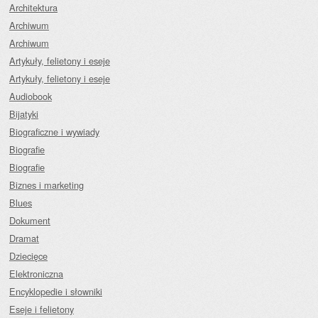
Architektura
Archiwum
Archiwum
Artykuły, felietony i eseje
Artykuły, felietony i eseje
Audiobook
Bijatyki
Biograficzne i wywiady
Biografie
Biografie
Biznes i marketing
Blues
Dokument
Dramat
Dziecięce
Elektroniczna
Encyklopedie i słowniki
Eseje i felietony