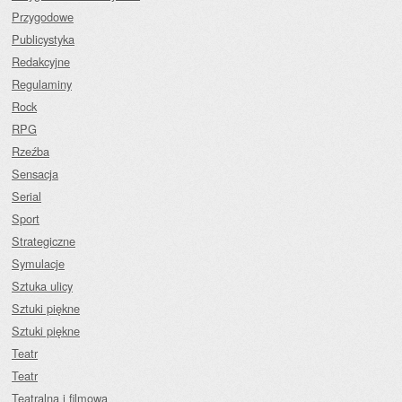
Przygodowe
Publicystyka
Redakcyjne
Regulaminy
Rock
RPG
Rzeźba
Sensacja
Serial
Sport
Strategiczne
Symulacje
Sztuka ulicy
Sztuki piękne
Sztuki piękne
Teatr
Teatr
Teatralna i filmowa