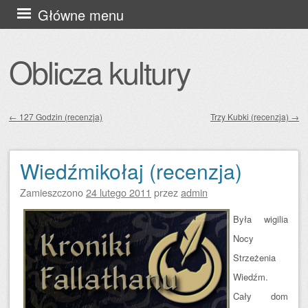
Przejdź
Główne menu
do
treści
Oblicza kultury
←
127 Godzin (recenzja)
Trzy Kubki (recenzja)
→
Zobacz wpisy
Wiedźmikołaj (recenzja)
Zamieszczono
24 lutego 2011
przez
admin
Była wigilia
Nocy
Strzeżenia
Wiedźm.
Cały dom