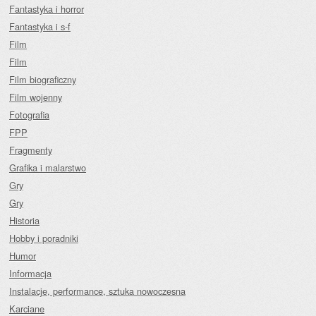
Fantastyka i horror
Fantastyka i s-f
Film
Film
Film biograficzny
Film wojenny
Fotografia
FPP
Fragmenty
Grafika i malarstwo
Gry
Gry
Historia
Hobby i poradniki
Humor
Informacja
Instalacje, performance, sztuka nowoczesna
Karciane