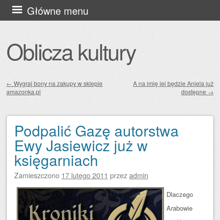
Przejdź
Główne menu
do
treści
Oblicza kultury
←
Wygraj bony na zakupy w sklepie
A na imię jej będzie Aniela już
amazonka.pl
dostępne
→
Zobacz wpisy
Podpalić Gazę autorstwa
Ewy Jasiewicz już w
księgarniach
Zamieszczono
17 lutego 2011
przez
admin
Dlaczego
Arabowie