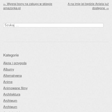
Zobacz wpisy
←
Wygraj bony na zakupy w sklepie
A na imię jej będzie Aniela już
amazonka.pl
dostępne
→
Szukaj:
Kategorie
Akcja i przygoda
Albumy
Alternatywna
Anime
Animowane filmy
Architektura
Archiwum
Archiwum