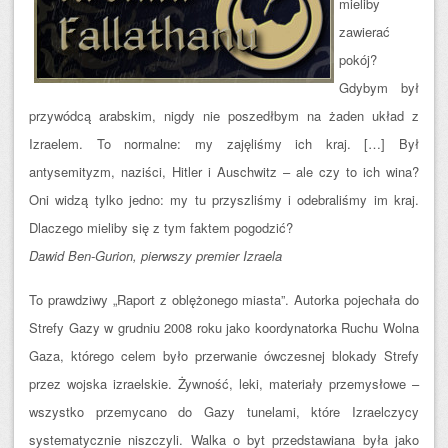
mieliby
zawierać
pokój?
Gdybym był
przywódcą arabskim, nigdy nie poszedłbym na żaden układ z
Izraelem. To normalne: my zajęliśmy ich kraj. […] Był
anty
semityzm, naziści, Hitler i Auschwitz – ale czy to ich wina?
Oni widzą tylko jedno: my tu przyszliśmy i odebraliśmy im kraj.
Dlaczego mieliby się z tym faktem pogodzić?
Dawid Ben-Gurion, pierwszy premier Izraela
To prawdziwy „Raport z oblężonego miasta”. Autorka pojechała do
Strefy Gazy w grudniu 2008 roku jako koordynatorka Ruchu Wolna
Gaza, którego celem było przerwanie ówczesnej blokady Strefy
przez wojska izraelskie. Żywność, leki, materiały przemysłowe –
wszystko przemycano do Gazy tunelami, które Izraelczycy
systematycznie niszczyli. Walka o byt przedsta
wiana była jako