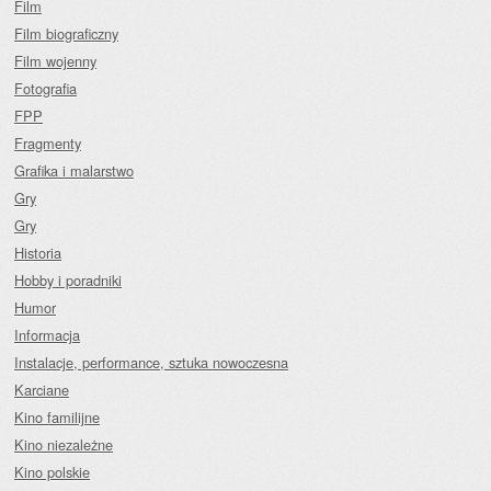
Film
Film biograficzny
Film wojenny
Fotografia
FPP
Fragmenty
Grafika i malarstwo
Gry
Gry
Historia
Hobby i poradniki
Humor
Informacja
Instalacje, performance, sztuka nowoczesna
Karciane
Kino familijne
Kino niezależne
Kino polskie