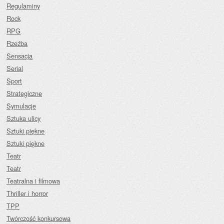
Regulaminy
Rock
RPG
Rzeźba
Sensacja
Serial
Sport
Strategiczne
Symulacje
Sztuka ulicy
Sztuki piękne
Sztuki piękne
Teatr
Teatr
Teatralna i filmowa
Thriller i horror
TPP
Twórczość konkursowa