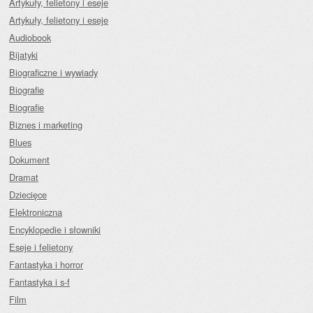
Artykuły, felietony i eseje
Artykuły, felietony i eseje
Audiobook
Bijatyki
Biograficzne i wywiady
Biografie
Biografie
Biznes i marketing
Blues
Dokument
Dramat
Dziecięce
Elektroniczna
Encyklopedie i słowniki
Eseje i felietony
Fantastyka i horror
Fantastyka i s-f
Film