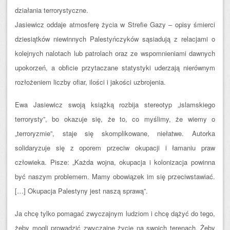
działania terrorystyczne.
Jasiewicz oddaje atmosferę życia w Strefie Gazy – opisy śmierci
dziesiątków niewinnych Palestyńczyków sąsiadują z relacjami o
kolejnych nalotach lub patrolach oraz ze wspomnieniami dawnych
upokorzeń, a obficie przytaczane statystyki uderzają nierównym
rozłożeniem liczby ofiar, ilości i jakości uzbrojenia.
Ewa Jasiewicz swoją książką rozbija stereotyp „islamskiego
terrorysty”, bo okazuje się, że to, co myślimy, że wiemy o
„terroryzmie”, staje się skomplikowane, niełatwe. Autorka
solidaryzuje się z oporem przeciw okupacji i łamaniu praw
człowieka. Pisze: „Każda wojna, okupacja i kolonizacja powinna
być naszym problemem. Mamy obowiązek im się przeciwstawiać.
[…] Okupacja Palestyny jest naszą sprawą”.
Ja chcę tylko pomagać zwyczajnym ludziom i chcę dążyć do tego,
żeby mogli prowadzić zwyczajne życie na swoich terenach. Żeby