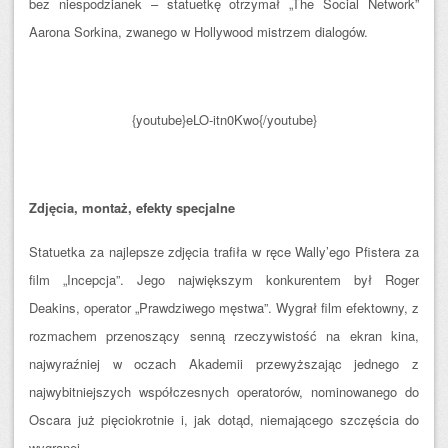
bez niespodzianek – statuetkę otrzymał „The Social Network”
Aarona Sorkina, zwanego w Hollywood mistrzem dialogów.
{youtube}eLO-itn0Kwo{/youtube}
Zdjęcia, montaż, efekty specjalne
Statuetka za najlepsze zdjęcia trafiła w ręce Wally’ego Pfistera za
film „Incepcja”. Jego największym konkurentem był Roger
Deakins, operator „Prawdziwego męstwa”. Wygrał film efektowny, z
rozmachem przenoszący senną rzeczywistość na ekran kina,
najwyraźniej w oczach Akademii przewyższając jednego z
najwybitniejszych współczesnych operatorów, nominowanego do
Oscara już pięciokrotnie i, jak dotąd, niemającego szczęścia do
wygranej.