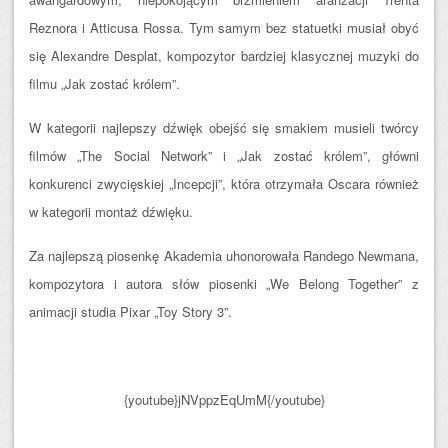
Reznora i Atticusa Rossa. Tym samym bez statuetki musiał obyć
się Alexandre Desplat, kompozytor bardziej klasycznej muzyki do
filmu „Jak zostać królem”.
W kategorii najlepszy dźwięk obejść się smakiem musieli twórcy
filmów „The Social Network” i „Jak zostać królem”, główni
konkurenci zwycięskiej „Incepcji”, która otrzymała Oscara również
w kategorii montaż dźwięku.
Za najlepszą piosenkę Akademia uhonorowała Randego Newmana,
kompozytora i autora słów piosenki „We Belong Together” z
animacji studia Pixar „Toy Story 3”.
{youtube}jNVppzEqUmM{/youtube}