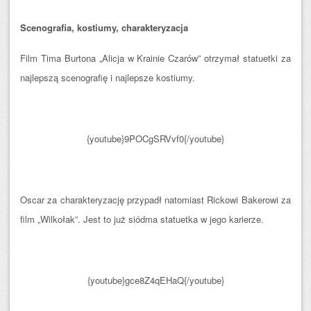
Scenografia, kostiumy, charakteryzacja
Film Tima Burtona „Alicja w Krainie Czarów” otrzymał statuetki za
najlepszą scenografię i najlepsze kostiumy.
{youtube}9POCgSRVvf0{/youtube}
Oscar za charakteryzację przypadł natomiast Rickowi Bakerowi za
film „Wilkołak”. Jest to już siódma statuetka w jego karierze.
{youtube}gce8Z4qEHaQ{/youtube}