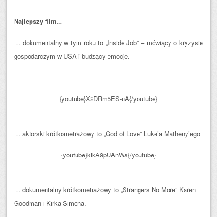
Najlepszy film…
… dokumentalny w tym roku to „Inside Job” – mówiący o kryzysie
gospodarczym w USA i budzący emocje.
{youtube}X2DRm5ES-uA{/youtube}
… aktorski krótkometrażowy to „God of Love” Luke’a Matheny’ego.
{youtube}kikA9pUAnWs{/youtube}
… dokumentalny krótkometrażowy to „Strangers No More” Karen
Goodman i Kirka Simona.