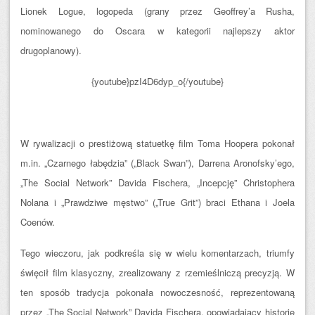
Lionek Logue, logopeda (grany przez Geoffrey’a Rusha,
nominowanego do Oscara w kategorii najlepszy aktor
drugoplanowy).
{youtube}pzI4D6dyp_o{/youtube}
W rywalizacji o prestiżową statuetkę film Toma Hoopera pokonał
m.in. „Czarnego łabędzia” („Black Swan”), Darrena Aronofsky’ego,
„The Social Network” Davida Fischera, „Incepcję” Christophera
Nolana i „Prawdziwe męstwo” („True Grit”) braci Ethana i Joela
Coenów.
Tego wieczoru, jak podkreśla się w wielu komentarzach, triumfy
święcił film klasyczny, zrealizowany z rzemieślniczą precyzją. W
ten sposób tradycja pokonała nowoczesność, reprezentowaną
przez „The Social Network” Davida Fischera, opowiadający historię