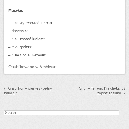
Muzyka:
– ”Jak wytresować smoka”
– ”Incepcja”
– ”Jak zostać królem”
– ”127 godzin”
– ”The Social Network”
Opublikowano
w
Archiwum
Zobacz wpisy
←
Gra o Tron – pierwszy pełny
Snuff – Terrego Pratchetta już
zwiastun
zapowiedziany
→
Szukaj: