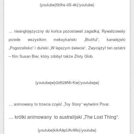
{youtube}5t0hs-0S-4k{/youtube}
… nieanglojęzyczny do końca pozostawał zagadką. Rywalizowały
przede wszystkim meksykański „Biutiful”, kanadyjski
„Pogorzelisko” i duński „W lepszym świecie”. Zwyciężył ten ostatni
– film Susan Bier, który zdobył także Złoty Glob.
{youtubejw}r2d528Nh-Kw{/youtubejw}
… animowany to trzecia część „Toy Story” wytwórni Pixar.
… krótki animowany to australijski „The Lost Thing”.
{youtube}kikA9pUAnWs{/youtube}