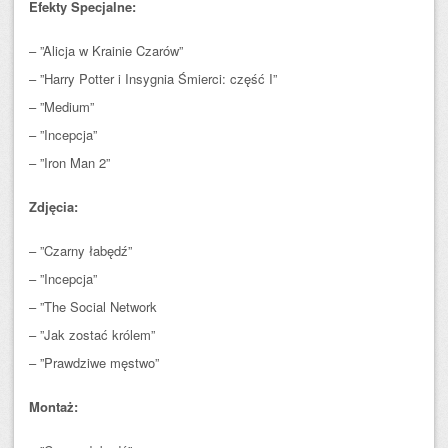
Efekty Specjalne:
– ”Alicja w Krainie Czarów”
– ”Harry Potter i Insygnia Śmierci: część I”
– ”Medium”
– ”Incepcja”
– ”Iron Man 2”
Zdjęcia:
– ”Czarny łabędź”
– ”Incepcja”
– ”The Social Network
– ”Jak zostać królem”
– ”Prawdziwe męstwo”
Montaż: