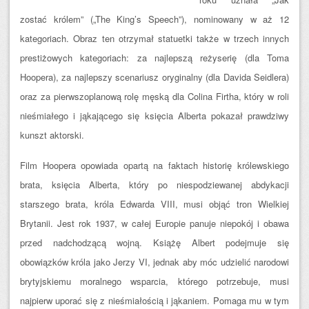
zostać królem” („The King’s Speech”), nominowany w aż 12
kategoriach. Obraz ten otrzymał statuetki także w trzech innych
prestiżowych kategoriach: za najlepszą reżyserię (dla Toma
Hoopera), za najlepszy scenariusz oryginalny (dla Davida Seidlera)
oraz za pierwszoplanową rolę męską dla Colina Firtha, który w roli
nieśmiałego i jąkającego się księcia Alberta pokazał prawdziwy
kunszt aktorski.
Film Hoopera opowiad
a opartą na faktach historię królewskiego
brata, księcia Alberta, który po niespodziewanej abdykacji
starszego brata, króla Edwarda VIII, musi objąć tron Wielkiej
Brytanii. Jest rok 1937, w całej Europie panuje niepokój i obawa
przed nadchodzącą wojną. Książę Albert podejmuje się
obowiązków króla jako Jerzy VI, jednak aby móc udzielić narodowi
brytyjskiemu moralnego wsparcia, którego potrzebuje, musi
najpierw uporać się z nieśmiałością i jąkaniem. Pomaga mu w tym