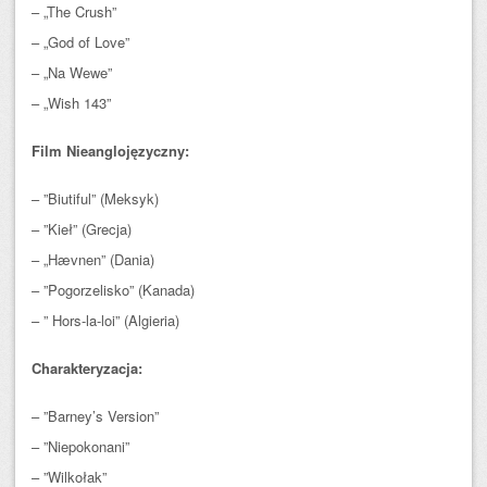
– „The Crush”
– „God of Love”
– „Na Wewe”
– „Wish 143”
Film Nieanglojęzyczny:
– ”Biutiful” (Meksyk)
– ”Kieł” (Grecja)
– „Hævnen” (Dania)
– ”Pogorzelisko” (Kanada)
– ” Hors-la-loi” (Algieria)
Charakteryzacja:
– ”Barney’s Version”
– ”Niepokonani”
– ”Wilkołak”