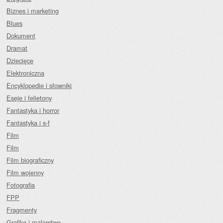
Biznes i marketing
Blues
Dokument
Dramat
Dziecięce
Elektroniczna
Encyklopedie i słowniki
Eseje i felietony
Fantastyka i horror
Fantastyka i s-f
Film
Film
Film biograficzny
Film wojenny
Fotografia
FPP
Fragmenty
Grafika i malarstwo