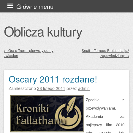
Przejdź
Główne menu
do
treści
Oblicza kultury
←
Gra o Tron – pierwszy pełny
Snuff – Terrego Pratchetta już
zwiastun
zapowiedziany
→
Zobacz wpisy
Oscary 2011 rozdane!
Zamieszczono
28 lutego 2011
przez
admin
Zgodnie z
przewidywaniami,
Akademia za
najlepszy film 2010
roku uznała „Jak