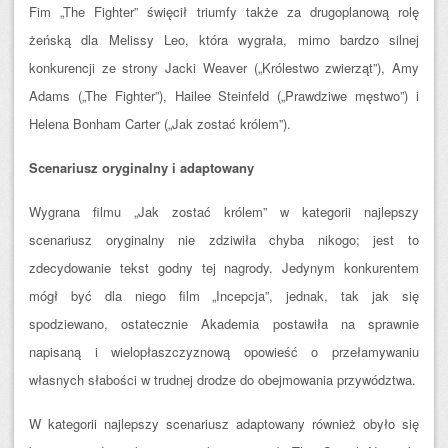
Fim „The Fighter” święcił triumfy także za drugoplanową rolę
żeńską dla Melissy Leo, która wygrała, mimo bardzo silnej
konkurencji ze strony Jacki Weaver („Królestwo zwierząt”), Amy
Adams („The Fighter”), Hailee Steinfeld („Prawdziwe męstwo”) i
Helena Bonham Carter („Jak zostać królem”).
Scenariusz oryginalny i adaptowany
Wygrana filmu „Jak zostać królem” w kategorii najlepszy
scenariusz oryginalny nie zdziwiła chyba nikogo; jest to
zdecydowanie tekst godny tej nagrody. Jedynym konkurentem
mógł być dla niego film „Incepcja”, jednak, tak jak się
spodziewano, ostatecznie Akademia postawiła na sprawnie
napisaną i wielopłaszczyznową opowieść o przełamywaniu
własnych słabości w trudnej drodze do obejmowania przywództwa.
W kategorii najlepszy scenariusz adaptowany również obyło się