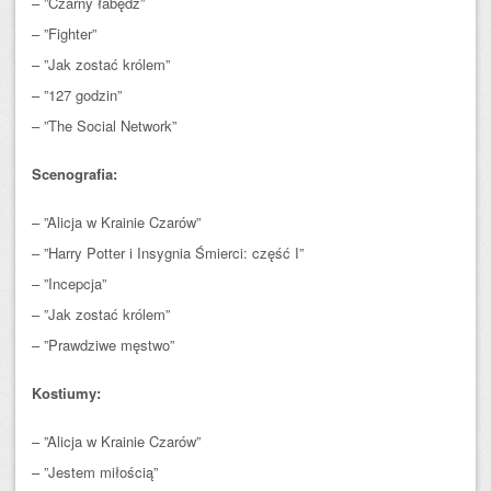
– ”Czarny łabędź”
– ”Fighter”
– ”Jak zostać królem”
– ”127 godzin”
– ”The Social Network”
Scenografia:
– ”Alicja w Krainie Czarów”
– ”Harry Potter i Insygnia Śmierci: część I”
– ”Incepcja”
– ”Jak zostać królem”
– ”Prawdziwe męstwo”
Kostiumy:
– ”Alicja w Krainie Czarów”
– ”Jestem miłością”