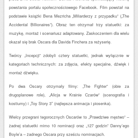
powstania portalu społecznościowego Facebook. Film powstał na
podstawie książki Bena Mezricha „Miliarderzy z przypadku” („The
Accidental Billionaires”). Obraz ten otrzymał trzy statuetki: za
muzykę, montaż i scenariusz adaptowany. Zaskoczeniem dla wielu
okazał się brak Oscara dla Davida Finchera za reżyserię.
Twórcy „Incepcji” zdobyli cztery statuetki, jednak wyłącznie w
kategoriach technicznych: za zdjęcia, efekty specjalne, dźwięk i
montaż dźwięku.
Po dwa Oscary otrzymały filmy: „The Fighter” (obie za
drugoplanowe role), „Alicja w Krainie Czarów” (scenografia i
kostiumy) i „Toy Story 3″ (najlepsza animacja i piosenka).
Wielcy przegrani tegorocznych Oscarów to „Prawdziwe męstwo” –
żadnej statuetki mimo 10 nominacji oraz „127 godzin” Danny’ego
Boyle’a – żadnego Oscara przy sześciu nominacjach.