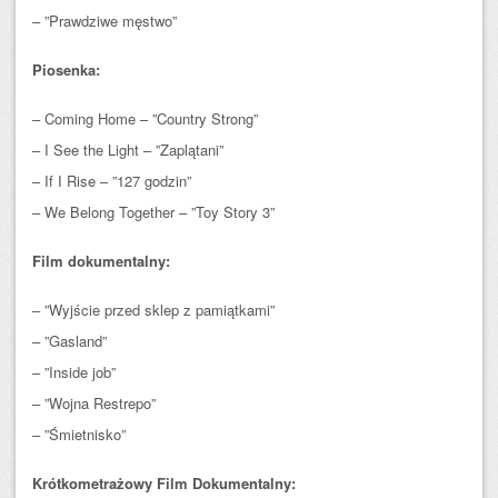
– ”Prawdziwe męstwo”
Piosenka:
– Coming Home – ”Country Strong”
– I See the Light – ”Zaplątani”
– If I Rise – ”127 godzin”
– We Belong Together – ”Toy Story 3”
Film dokumentalny:
– ”Wyjście przed sklep z pamiątkami”
– ”Gasland”
– ”Inside job”
– ”Wojna Restrepo”
– ”Śmietnisko”
Krótkometrażowy Film Dokumentalny: