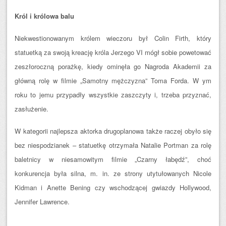
Król i królowa balu
Niekwestionowanym królem wieczoru był Colin Firth, który
statuetką za swoją kreację króla Jerzego VI mógł sobie powetować
zeszłoroczną porażkę, kiedy ominęła go Nagroda Akademii za
główną rolę w filmie „Samotny mężczyzna” Toma Forda. W ym
roku to jemu przypadły wszystkie zaszczyty i, trzeba przyznać,
zasłużenie.
W kategorii najlepsza aktorka drugoplanowa także raczej obyło się
bez niespodzianek – statuetkę otrzymała Natalie Portman za rolę
baletnicy w niesamowitym filmie „Czarny łabędź”, choć
konkurencja była silna, m. in. ze strony utytułowanych Nicole
Kidman i Anette Bening czy wschodzącej gwiazdy Hollywood,
Jennifer Lawrence.