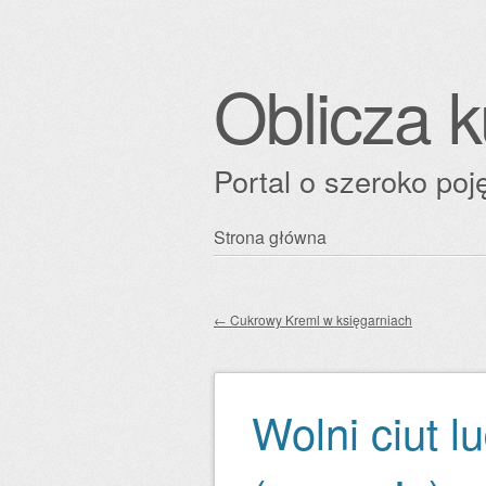
Oblicza k
Portal o szeroko poję
Przejdź
Strona główna
Główne menu
do
treści
←
Cukrowy Kreml w księgarniach
Zobacz wpisy
Wolni ciut l