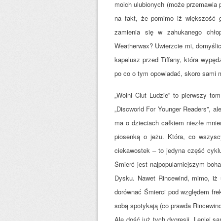
moich ulubionych (może przemawia p
na fakt, że pomimo iż większość 
zamienia się w zahukanego chłop
Weatherwax? Uwierzcie mi, domyślicie
kapelusz przed Tiffany, która wypęd
po co o tym opowiadać, skoro sami 
„Wolni Ciut Ludzie” to pierwszy tom
„Discworld For Younger Readers”, ale 
ma o dzieciach całkiem niezłe mnie
piosenką o jeżu. Która, co wszysc
ciekawostek – to jedyna część cyklu
Śmierć jest najpopularniejszym boha
Dysku. Nawet Rincewind, mimo, iż u
dorównać Śmierci pod względem frek
sobą spotykają (co prawda Rincewind 
Ale dość już tych dygresji. Lepiej 