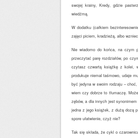
swojej krainy, Kredy, gdzie paste
wiedźmą.
W dodatku (całkiem bezinteresownie)
zajęci piciem, kradzieżą, albo wznie
Nie wiadomo do końca, na czym po
przeczytać parę rozdziałów, po czym
czytasz czwartą książkę z kolei,
produkuje niemal taśmowo, udaje mu
być jedyna w swoim rodzaju – choć, z
wiem czy dobrze to tłumaczę. Może 
zębów, a dla innych jest synonimem d
jedna z jego książek, z dużą dozą 
spore ułatwienie, czyż nie?
Tak się składa, że cykl o czarownica