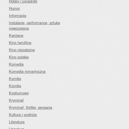
Hobby i poradniki
Humor
Informacja
Instalacje, performance, sztuka
nowoczesna
Karciane
Kino familijne
Kino niezależne
Kino polskie
Komedia
Komedia romantyczna
Komiks
Komiks
Kostiumowy
Kryminał
Kryminał, thriller, sensacja
Kultura i podróże
Literatura
Literatura