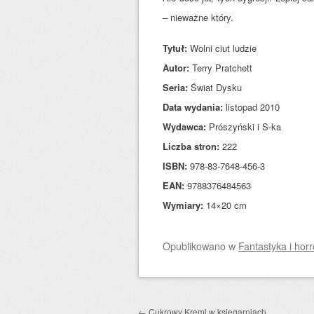
– nieważne który.
Tytuł:
Wolni ciut ludzie
Autor:
Terry Pratchett
Seria:
Świat Dysku
Data wydania:
listopad 2010
Wydawca:
Prószyński i S-ka
Liczba stron:
222
ISBN:
978-83-7648-456-3
EAN:
9788376484563
Wymiary:
14×20 cm
Opublikowano
w
Fantastyka i horr
Zobacz wpisy
←
Cukrowy Kreml w księgarniach