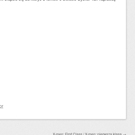
or
X-men: First Class / X-men: pierwsza klasa
→