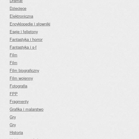
Dramat
Dziecięce
Elektroniczna
Encyklopedie i słowniki
Eseje i felietony
Fantastyka i horror
Fantastyka i s-f
Film
Film
Film biograficzny
Film wojenny
Fotografia
FPP
Fragmenty
Grafika i malarstwo
Gry
Gry
Historia