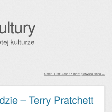
ultury
tej kulturze
X-men: First Class / X-men: pierwsza klasa
→
udzie – Terry Pratchett