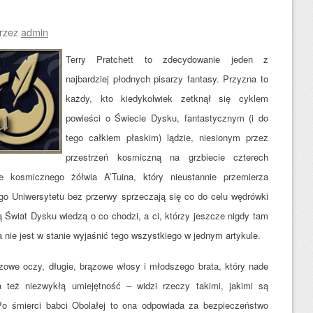
rzez
admin
Terry Pratchett to zdecydowanie jeden z
najbardziej płodnych pisarzy fantasy. Przyzna to
każdy, kto kiedykolwiek zetknął się cyklem
powieści o Świecie Dysku, fantastycznym (i do
tego całkiem płaskim) lądzie, niesionym przez
przestrzeń kosmiczną na grzbiecie czterech
e kosmicznego żółwia A’Tuina, który nieustannie przemierza
go Uniwersytetu bez przerwy sprzeczają się co do celu wę
drówki
ają Świat Dysku wiedzą o co chodzi, a ci, którzy jeszcze nigdy tam
a nie jest w stanie wyjaśnić tego wszystkiego w jednym artykule.
ązowe oczy, długie, brązowe włosy i młodszego brata, który nade
 też niezwykłą umiejętność – widzi rzeczy takimi, jakimi są
 Po śmierci babci Obolałej to ona odpowiada za bezpieczeństwo