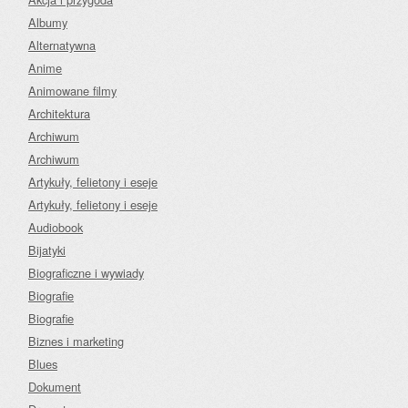
Albumy
Alternatywna
Anime
Animowane filmy
Architektura
Archiwum
Archiwum
Artykuły, felietony i eseje
Artykuły, felietony i eseje
Audiobook
Bijatyki
Biograficzne i wywiady
Biografie
Biografie
Biznes i marketing
Blues
Dokument