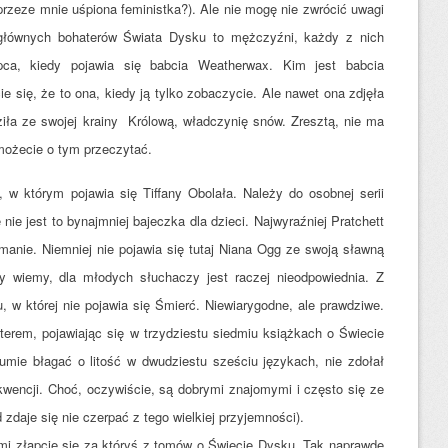
rzeze mnie uśpiona feministka?). Ale nie mogę nie zwrócić uwagi
głównych bohaterów Świata Dysku to mężczyźni, każdy z nich
ca, kiedy pojawia się babcia Weatherwax. Kim jest babcia
 się, że to ona, kiedy ją tylko zobaczycie. Ale nawet ona zdjęła
ziła ze swojej krainy Królową, władczynię snów. Zresztą, nie ma
możecie o tym przeczytać.
, w którym pojawia się Tiffany Obolała. Należy do osobnej serii
nie jest to bynajmniej bajeczka dla dzieci. Najwyraźniej Pratchett
manie. Niemniej nie pojawia się tutaj Niana Ogg ze swoją sławną
y wiemy, dla młodych słuchaczy jest raczej nieodpowiednia. Z
, w której nie pojawia się Śmierć. Niewiarygodne, ale prawdziwe.
terem, pojawiając się w trzydziestu siedmiu książkach o Świecie
mie błagać o litość w dwudziestu sześciu językach, nie zdołał
wencji. Choć, oczywiście, są dobrymi znajomymi i często się ze
zdaje się nie czerpać z tego wielkiej przyjemności).
sami złapcie się za któryś z tomów o Świecie Dysku. Tak naprawdę