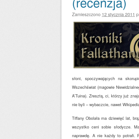
(recenzja)
Zamieszczono
12 stycznia 2011
p
słoni, spoczywających na skorupi
Wsz
echświat (magowie Niewidzialne
A’Tuina). Zresztą, ci, którzy już zn
nie byli – wybaczcie, nawet Wikipedi
Tiffany Obolała ma dziewięć lat, br
wszystko ceni sobie słodycze. Ma
naprawdę. A nie każdy to potrafi.