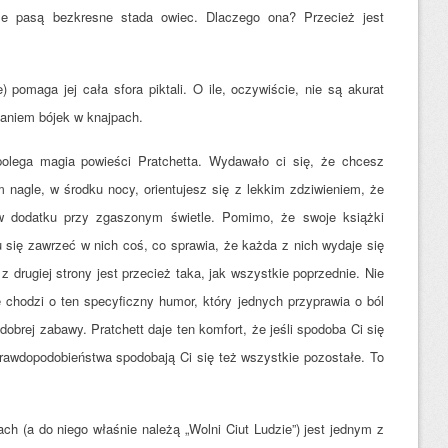
rze pasą bezkresne stada owiec. Dlaczego ona? Przecież jest
 pomaga jej cała sfora piktali. O ile, oczywiście, nie są akurat
caniem bójek w knajpach.
lega magia powieści Pratchetta. Wydawało ci się, że chcesz
 nagle, w środku nocy, orientujesz się z lekkim zdziwieniem, że
 w dodatku przy zgaszonym świetle. Pomimo, że swoje książki
 się zawrzeć w nich coś, co sprawia, że każda z nich wydaje się
 drugiej strony jest przecież taka, jak wszystkie poprzednie. Nie
chodzi o ten specyficzny humor, który jednych przyprawia o ból
obrej zabawy. Pratchett daje ten komfort, że jeśli spodoba Ci się
prawdopodobieństwa spodobają Ci się też wszystkie pozostałe. To
ch (a do niego właśnie należą „Wolni Ciut Ludzie”) jest jednym z