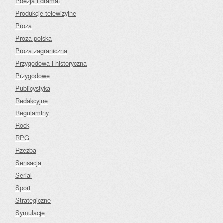
Poezja i dramat
Produkcje telewizyjne
Proza
Proza polska
Proza zagraniczna
Przygodowa i historyczna
Przygodowe
Publicystyka
Redakcyjne
Regulaminy
Rock
RPG
Rzeźba
Sensacja
Serial
Sport
Strategiczne
Symulacje